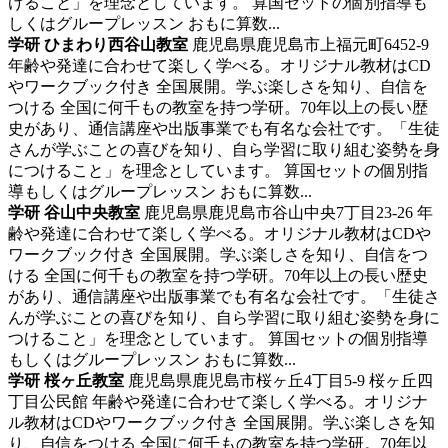
けること」を理念としています。 算国セットの個別指導も
しくはグループレッスン おもに算数...
学研 ひまわり西谷山教室
鹿児島県鹿児島市上福元町6452-9
年齢や発達に合わせて楽しく学べる。オリジナル教材はCD
やワークブック付き
全国展開。学ぶ楽しさを知り、自信を
つける 全国に何千もの教室を持つ学研。70年以上の長い歴
史があり、通信講座や出版事業でも有名な会社です。「生徒
さんが学ぶことの喜びを知り、自ら学習に取り組む姿勢を身
につけること」を理念としています。 算国セットの個別指
導もしくはグループレッスン おもに算数...
学研 谷山中央教室
鹿児島県鹿児島市谷山中央7丁目23-26
年
齢や発達に合わせて楽しく学べる。オリジナル教材はCDや
ワークブック付き
全国展開。学ぶ楽しさを知り、自信をつ
ける 全国に何千もの教室を持つ学研。70年以上の長い歴史
があり、通信講座や出版事業でも有名な会社です。「生徒さ
んが学ぶことの喜びを知り、自ら学習に取り組む姿勢を身に
つけること」を理念としています。 算国セットの個別指導
もしくはグループレッスン おもに算数...
学研 桜ヶ丘教室
鹿児島県鹿児島市桜ヶ丘4丁目5-9 桜ヶ丘四
丁目公民館
年齢や発達に合わせて楽しく学べる。オリジナ
ル教材はCDやワークブック付き
全国展開。学ぶ楽しさを知
り、自信をつける 全国に何千もの教室を持つ学研。70年以