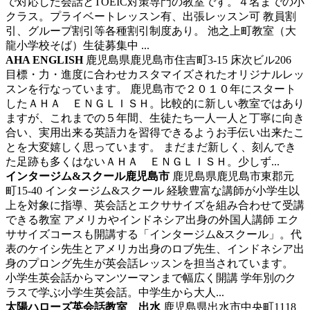
で対応した会話とTOEIC対策専門の教室です。４名までの小
クラス。プライベートレッスン有、出張レッスン可 教員割
引、グループ割引等各種割引制度あり。 池之上町教室（大
龍小学校そば）生徒募集中 ...
AHA ENGLISH
鹿児島県鹿児島市住吉町3-15 床次ビル206
目標・力・進度に合わせカスタマイズされたオリジナルレッ
スンを行なっています。
鹿児島市で２０１０年にスタート
したＡＨＡ ＥＮＧＬＩＳＨ。比較的に新しい教室ではあり
ますが、これまでの５年間、生徒たち一人一人と丁寧に向き
合い、実用出来る英語力を習得できるようお手伝い出来たこ
とを大変嬉しく思っています。 まだまだ新しく、刻んでき
た足跡も多くはないＡＨＡ ＥＮＧＬＩＳＨ。少しず...
インタージム&スクール鹿児島市
鹿児島県鹿児島市東郡元
町15-40 インタージム&スクール
経験豊富な講師が小学生以
上を対象に指導、英会話とエクササイズを組み合わせて受講
できる教室
アメリカやインドネシア出身の外国人講師 エク
ササイズコースも開講する「インタージム&スクール」。代
表のケイシ先生とアメリカ出身のロブ先生、インドネシア出
身のプロング先生が英会話レッスンを担当されています。
小学生英会話からマンツーマンまで幅広く開講 学年別のク
ラスで学ぶ小学生英会話。中学生から大人...
太陽ハローズ英会話教室 出水
鹿児島県出水市中央町1118