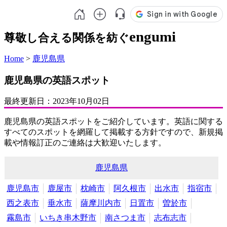
engumi
尊敬し合える関係を紡ぐ
Home
>
鹿児島県
鹿児島県の英語スポット
最終更新日：
2023年10月02日
鹿児島県の英語スポットをご紹介しています。英語に関する
すべてのスポットを網羅して掲載する方針ですので、新規掲
載や情報訂正のご連絡は大歓迎いたします。
鹿児島県
鹿児島市
鹿屋市
枕崎市
阿久根市
出水市
指宿市
西之表市
垂水市
薩摩川内市
日置市
曽於市
霧島市
いちき串木野市
南さつま市
志布志市