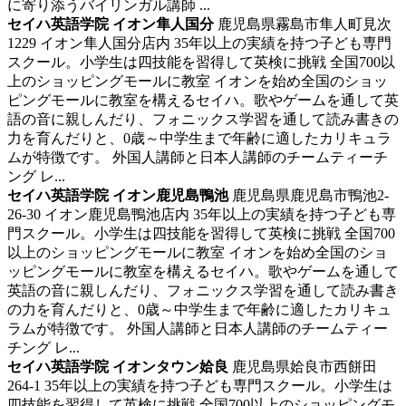
に寄り添うバイリンガル講師 ...
セイハ英語学院 イオン隼人国分
鹿児島県霧島市隼人町見次
1229 イオン隼人国分店内
35年以上の実績を持つ子ども専門
スクール。小学生は四技能を習得して英検に挑戦
全国700以
上のショッピングモールに教室 イオンを始め全国のショッ
ピングモールに教室を構えるセイハ。歌やゲームを通して英
語の音に親しんだり、フォニックス学習を通して読み書きの
力を育んだりと、0歳～中学生まで年齢に適したカリキュラ
ムが特徴です。 外国人講師と日本人講師のチームティーチ
ング レ...
セイハ英語学院 イオン鹿児島鴨池
鹿児島県鹿児島市鴨池2-
26-30 イオン鹿児島鴨池店内
35年以上の実績を持つ子ども専
門スクール。小学生は四技能を習得して英検に挑戦
全国700
以上のショッピングモールに教室 イオンを始め全国のショ
ッピングモールに教室を構えるセイハ。歌やゲームを通して
英語の音に親しんだり、フォニックス学習を通して読み書き
の力を育んだりと、0歳～中学生まで年齢に適したカリキュ
ラムが特徴です。 外国人講師と日本人講師のチームティー
チング レ...
セイハ英語学院 イオンタウン姶良
鹿児島県姶良市西餅田
264-1
35年以上の実績を持つ子ども専門スクール。小学生は
四技能を習得して英検に挑戦
全国700以上のショッピングモ