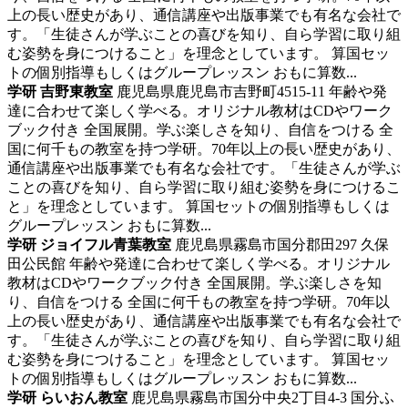
上の長い歴史があり、通信講座や出版事業でも有名な会社で
す。「生徒さんが学ぶことの喜びを知り、自ら学習に取り組
む姿勢を身につけること」を理念としています。 算国セッ
トの個別指導もしくはグループレッスン おもに算数...
学研 吉野東教室
鹿児島県鹿児島市吉野町4515‐11
年齢や発
達に合わせて楽しく学べる。オリジナル教材はCDやワーク
ブック付き
全国展開。学ぶ楽しさを知り、自信をつける 全
国に何千もの教室を持つ学研。70年以上の長い歴史があり、
通信講座や出版事業でも有名な会社です。「生徒さんが学ぶ
ことの喜びを知り、自ら学習に取り組む姿勢を身につけるこ
と」を理念としています。 算国セットの個別指導もしくは
グループレッスン おもに算数...
学研 ジョイフル青葉教室
鹿児島県霧島市国分郡田297 久保
田公民館
年齢や発達に合わせて楽しく学べる。オリジナル
教材はCDやワークブック付き
全国展開。学ぶ楽しさを知
り、自信をつける 全国に何千もの教室を持つ学研。70年以
上の長い歴史があり、通信講座や出版事業でも有名な会社で
す。「生徒さんが学ぶことの喜びを知り、自ら学習に取り組
む姿勢を身につけること」を理念としています。 算国セッ
トの個別指導もしくはグループレッスン おもに算数...
学研 らいおん教室
鹿児島県霧島市国分中央2丁目4-3 国分ふ