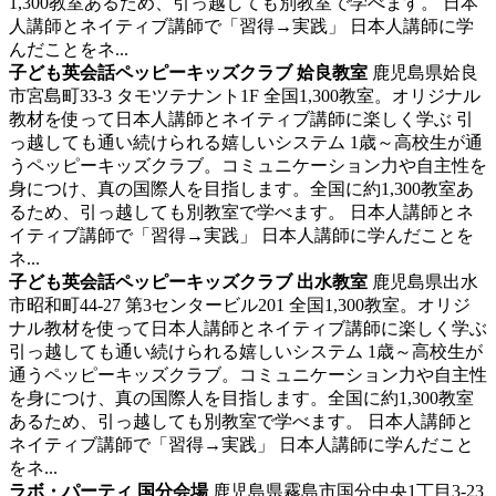
1,300教室あるため、引っ越しても別教室で学べます。 日本
人講師とネイティブ講師で「習得→実践」 日本人講師に学
んだことをネ...
子ども英会話ペッピーキッズクラブ 姶良教室
鹿児島県姶良
市宮島町33-3 タモツテナント1F
全国1,300教室。オリジナル
教材を使って日本人講師とネイティブ講師に楽しく学ぶ
引
っ越しても通い続けられる嬉しいシステム 1歳～高校生が通
うペッピーキッズクラブ。コミュニケーション力や自主性を
身につけ、真の国際人を目指します。全国に約1,300教室あ
るため、引っ越しても別教室で学べます。 日本人講師とネ
イティブ講師で「習得→実践」 日本人講師に学んだことを
ネ...
子ども英会話ペッピーキッズクラブ 出水教室
鹿児島県出水
市昭和町44-27 第3センタービル201
全国1,300教室。オリジ
ナル教材を使って日本人講師とネイティブ講師に楽しく学ぶ
引っ越しても通い続けられる嬉しいシステム 1歳～高校生が
通うペッピーキッズクラブ。コミュニケーション力や自主性
を身につけ、真の国際人を目指します。全国に約1,300教室
あるため、引っ越しても別教室で学べます。 日本人講師と
ネイティブ講師で「習得→実践」 日本人講師に学んだこと
をネ...
ラボ・パーティ 国分会場
鹿児島県霧島市国分中央1丁目3-23