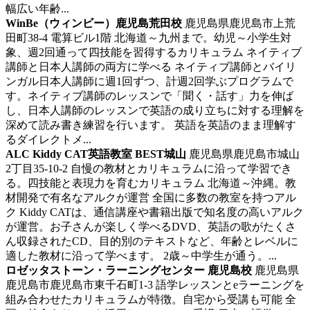
幅広い年齢...
WinBe（ウィンビー）鹿児島荒田校
鹿児島県鹿児島市上荒
田町38-4 電算ビル1階
北海道～九州まで。幼児～小学生対
象、週2回通って四技能を習得するカリキュラム
ネイティブ
講師と日本人講師の両方に学べる ネイティブ講師とバイリ
ンガル日本人講師に週1回ずつ、計週2回学ぶプログラムで
す。ネイティブ講師のレッスンで「聞く・話す」力を伸ば
し、日本人講師のレッスンで英語の成り立ちに対する理解を
深めて読み書き練習を行います。 英語を英語のまま理解す
るダイレクトメ...
ALC Kiddy CAT英語教室 BEST城山
鹿児島県鹿児島市城山
2丁目35-10-2
自慢の教材とカリキュラムに沿って学習でき
る。四技能と表現力を育むカリキュラム
北海道～沖縄。教
材開発で有名なアルクが運営 全国に多数の教室を持つアル
ク Kiddy CATは、通信講座や書籍出版で知名度の高いアルク
が運営。お子さんが楽しく学べるDVD、英語の歌がたくさ
ん収録されたCD、目的別のテキストなど、年齢とレベルに
適した教材に沿って学べます。 2歳～中学生が通う。...
ロゼッタストーン・ラーニングセンター 鹿児島校
鹿児島県
鹿児島市鹿児島市東千石町1-3
語学レッスンとeラーニングを
組み合わせたカリキュラムが特徴。自宅から受講も可能
全