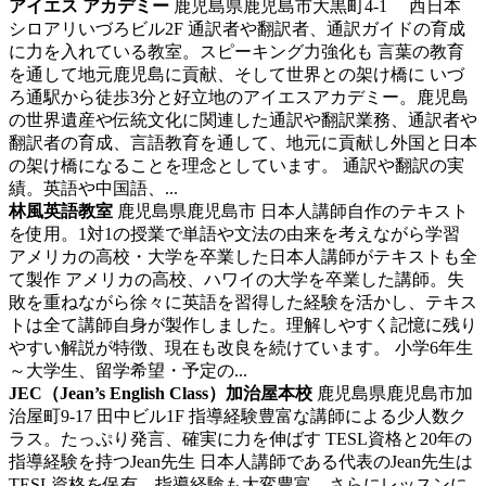
アイエス アカデミー
鹿児島県鹿児島市大黒町4-1 西日本
シロアリいづろビル2F
通訳者や翻訳者、通訳ガイドの育成
に力を入れている教室。スピーキング力強化も
言葉の教育
を通して地元鹿児島に貢献、そして世界との架け橋に いづ
ろ通駅から徒歩3分と好立地のアイエスアカデミー。鹿児島
の世界遺産や伝統文化に関連した通訳や翻訳業務、通訳者や
翻訳者の育成、言語教育を通して、地元に貢献し外国と日本
の架け橋になることを理念としています。 通訳や翻訳の実
績。英語や中国語、...
林風英語教室
鹿児島県鹿児島市
日本人講師自作のテキスト
を使用。1対1の授業で単語や文法の由来を考えながら学習
アメリカの高校・大学を卒業した日本人講師がテキストも全
て製作 アメリカの高校、ハワイの大学を卒業した講師。失
敗を重ねながら徐々に英語を習得した経験を活かし、テキス
トは全て講師自身が製作しました。理解しやすく記憶に残り
やすい解説が特徴、現在も改良を続けています。 小学6年生
～大学生、留学希望・予定の...
JEC（Jean’s English Class）加治屋本校
鹿児島県鹿児島市加
治屋町9-17 田中ビル1F
指導経験豊富な講師による少人数ク
ラス。たっぷり発言、確実に力を伸ばす
TESL資格と20年の
指導経験を持つJean先生 日本人講師である代表のJean先生は
TESL資格を保有、指導経験も大変豊富。さらにレッスンに