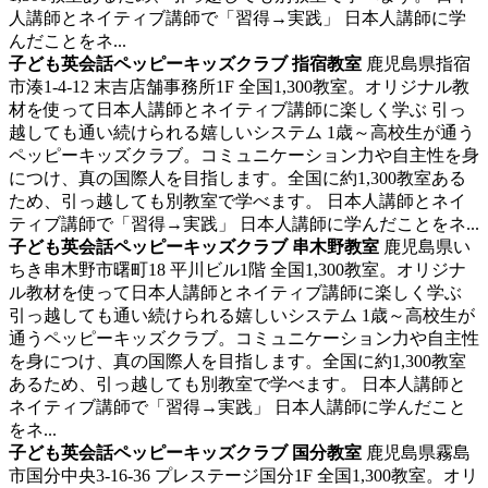
人講師とネイティブ講師で「習得→実践」 日本人講師に学
んだことをネ...
子ども英会話ペッピーキッズクラブ 指宿教室
鹿児島県指宿
市湊1-4-12 末吉店舗事務所1F
全国1,300教室。オリジナル教
材を使って日本人講師とネイティブ講師に楽しく学ぶ
引っ
越しても通い続けられる嬉しいシステム 1歳～高校生が通う
ペッピーキッズクラブ。コミュニケーション力や自主性を身
につけ、真の国際人を目指します。全国に約1,300教室ある
ため、引っ越しても別教室で学べます。 日本人講師とネイ
ティブ講師で「習得→実践」 日本人講師に学んだことをネ...
子ども英会話ペッピーキッズクラブ 串木野教室
鹿児島県い
ちき串木野市曙町18 平川ビル1階
全国1,300教室。オリジナ
ル教材を使って日本人講師とネイティブ講師に楽しく学ぶ
引っ越しても通い続けられる嬉しいシステム 1歳～高校生が
通うペッピーキッズクラブ。コミュニケーション力や自主性
を身につけ、真の国際人を目指します。全国に約1,300教室
あるため、引っ越しても別教室で学べます。 日本人講師と
ネイティブ講師で「習得→実践」 日本人講師に学んだこと
をネ...
子ども英会話ペッピーキッズクラブ 国分教室
鹿児島県霧島
市国分中央3-16-36 プレステージ国分1F
全国1,300教室。オリ