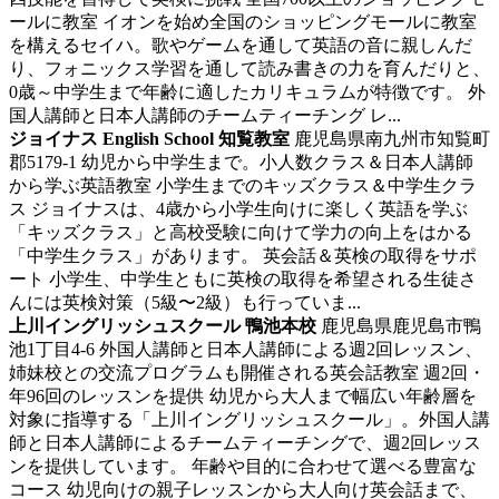
ールに教室 イオンを始め全国のショッピングモールに教室
を構えるセイハ。歌やゲームを通して英語の音に親しんだ
り、フォニックス学習を通して読み書きの力を育んだりと、
0歳～中学生まで年齢に適したカリキュラムが特徴です。 外
国人講師と日本人講師のチームティーチング レ...
ジョイナス English School 知覧教室
鹿児島県南九州市知覧町
郡5179-1
幼児から中学生まで。小人数クラス＆日本人講師
から学ぶ英語教室
小学生までのキッズクラス＆中学生クラ
ス ジョイナスは、4歳から小学生向けに楽しく英語を学ぶ
「キッズクラス」と高校受験に向けて学力の向上をはかる
「中学生クラス」があります。 英会話＆英検の取得をサポ
ート 小学生、中学生ともに英検の取得を希望される生徒さ
んには英検対策（5級〜2級）も行っていま...
上川イングリッシュスクール 鴨池本校
鹿児島県鹿児島市鴨
池1丁目4-6
外国人講師と日本人講師による週2回レッスン、
姉妹校との交流プログラムも開催される英会話教室
週2回・
年96回のレッスンを提供 幼児から大人まで幅広い年齢層を
対象に指導する「上川イングリッシュスクール」。外国人講
師と日本人講師によるチームティーチングで、週2回レッス
ンを提供しています。 年齢や目的に合わせて選べる豊富な
コース 幼児向けの親子レッスンから大人向け英会話まで、