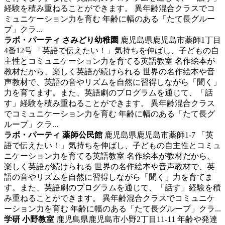
経験を積み重ねることができます。 異年齢混合クラスでコ
ミュニケーション力を育む 年齢に幅のある「たて長グルー
プ」クラ...
ラボ・パーティ さみどり幼稚園
鹿児島県鹿児島市薬師1丁目
4番12号
「英語で伝えたい！」気持ちを伸ばし、子どもの自
主性とコミュニケーション力を育てる英語教室
名作絵本が
教材だから、楽しく英語が続けられる 世界の名作絵本や音
声教材で、英語の音やリズムを自然に習得しながら「聞く」
力を育てます。また、英語劇のプログラムを通じて、「話
す」経験を積み重ねることができます。 異年齢混合クラス
でコミュニケーション力を育む 年齢に幅のある「たて長グ
ループ」クラ...
ラボ・パーティ 薬師公民館
鹿児島県鹿児島市薬師1-7
「英
語で伝えたい！」気持ちを伸ばし、子どもの自主性とコミュ
ニケーション力を育てる英語教室
名作絵本が教材だから、
楽しく英語が続けられる 世界の名作絵本や音声教材で、英
語の音やリズムを自然に習得しながら「聞く」力を育てま
す。また、英語劇のプログラムを通じて、「話す」経験を積
み重ねることができます。 異年齢混合クラスでコミュニケ
ーション力を育む 年齢に幅のある「たて長グループ」クラ...
学研 小野教室
鹿児島県鹿児島市小野2丁目11-11
年齢や発達