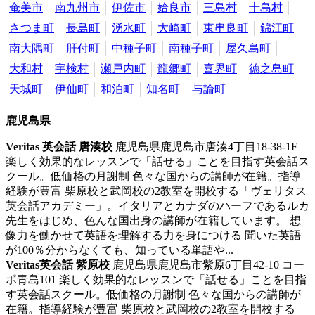
奄美市
南九州市
伊佐市
姶良市
三島村
十島村
さつま町
長島町
湧水町
大崎町
東串良町
錦江町
南大隅町
肝付町
中種子町
南種子町
屋久島町
大和村
宇検村
瀬戸内町
龍郷町
喜界町
徳之島町
天城町
伊仙町
和泊町
知名町
与論町
鹿児島県
Veritas 英会話 唐湊校
鹿児島県鹿児島市唐湊4丁目18-38-1F
楽しく効果的なレッスンで「話せる」ことを目指す英会話ス
クール。低価格の月謝制
色々な国からの講師が在籍。指導
経験が豊富 柴原校と武岡校の2教室を開校する「ヴェリタス
英会話アカデミー」。イタリアとカナダのハーフであるルカ
先生をはじめ、色んな国出身の講師が在籍しています。 想
像力を働かせて英語を理解する力を身につける 聞いた英語
が100％分からなくても、知っている単語や...
Veritas英会話 紫原校
鹿児島県鹿児島市紫原6丁目42-10 コー
ポ青島101
楽しく効果的なレッスンで「話せる」ことを目指
す英会話スクール。低価格の月謝制
色々な国からの講師が
在籍。指導経験が豊富 柴原校と武岡校の2教室を開校する