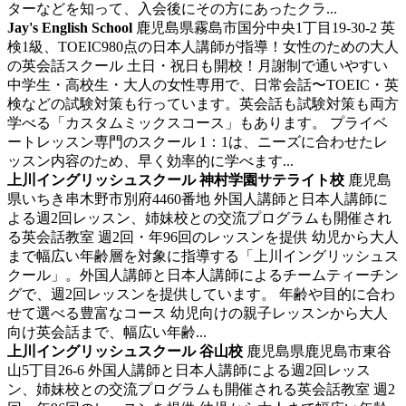
ターなどを知って、入会後にその方にあったクラ...
Jay's English School
鹿児島県霧島市国分中央1丁目19-30-2
英
検1級、TOEIC980点の日本人講師が指導！女性のための大人
の英会話スクール
土日・祝日も開校！月謝制で通いやすい
中学生・高校生・大人の女性専用で、日常会話〜TOEIC・英
検などの試験対策も行っています。英会話も試験対策も両方
学べる「カスタムミックスコース」もあります。 プライベ
ートレッスン専門のスクール 1：1は、ニーズに合わせたレ
ッスン内容のため、早く効率的に学べます...
上川イングリッシュスクール 神村学園サテライト校
鹿児島
県いちき串木野市別府4460番地
外国人講師と日本人講師に
よる週2回レッスン、姉妹校との交流プログラムも開催され
る英会話教室
週2回・年96回のレッスンを提供 幼児から大人
まで幅広い年齢層を対象に指導する「上川イングリッシュス
クール」。外国人講師と日本人講師によるチームティーチン
グで、週2回レッスンを提供しています。 年齢や目的に合わ
せて選べる豊富なコース 幼児向けの親子レッスンから大人
向け英会話まで、幅広い年齢...
上川イングリッシュスクール 谷山校
鹿児島県鹿児島市東谷
山5丁目26-6
外国人講師と日本人講師による週2回レッス
ン、姉妹校との交流プログラムも開催される英会話教室
週2