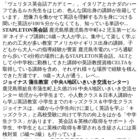
「ヴェリタス英会話アカデミー」。イタリアとカナダのハー
フであるルカ先生をはじめ、色んな国出身の講師が在籍して
います。 想像力を働かせて英語を理解する力を身につける
聞いた英語が100％分からなくても、知っている単語や...
STAPLETON英会話
鹿児島県鹿児島市中町4‐2 児玉第一ビル
3F
ネイティブ講師に0歳～大人が学ぶ。集中して楽しく学ぶ
ための工夫が多い教室
アメリカやイギリス出身の講師。子
どもから大人への指導経験が豊富 鹿児島市電のいづろ通駅
から歩いて4分程の場所にあるSTAPLETON英会話。ALTと
して小中学校に勤務してきた講師や英語教授資格CELTAを
取得している講師を含め、それぞれ様々な場所で経験を積ん
できた方達です。 0歳～大人が通う。レベ...
ジョイナス 蒲生教室（中央A地区いきいき交流センター）
鹿児島県姶良市蒲生町上久徳2516 中央A地区いきいき交流セ
ンター
幼児から中学生まで。小人数クラス＆日本人講師か
ら学ぶ英語教室
小学生までのキッズクラス＆中学生クラス
ジョイナスは、4歳から小学生向けに楽しく英語を学ぶ「キ
ッズクラス」と高校受験に向けて学力の向上をはかる「中学
生クラス」があります。 英会話＆英検の取得をサポート 小
学生、中学生ともに英検の取得を希望される生徒さんには英
検対策（5級〜2級）も行っていま...