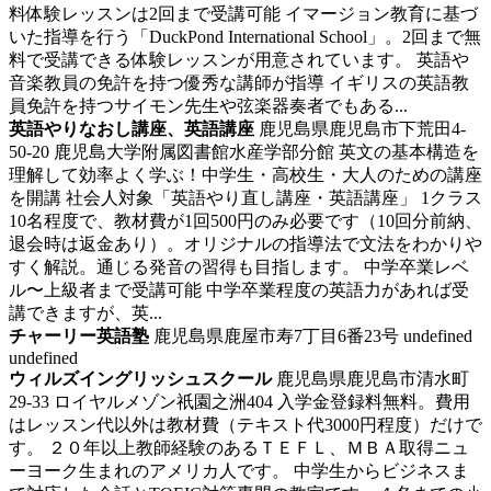
料体験レッスンは2回まで受講可能 イマージョン教育に基づ
いた指導を行う「DuckPond International School」。2回まで無
料で受講できる体験レッスンが用意されています。 英語や
音楽教員の免許を持つ優秀な講師が指導 イギリスの英語教
員免許を持つサイモン先生や弦楽器奏者でもある...
英語やりなおし講座、英語講座
鹿児島県鹿児島市下荒田4-
50-20 鹿児島大学附属図書館水産学部分館
英文の基本構造を
理解して効率よく学ぶ！中学生・高校生・大人のための講座
を開講
社会人対象「英語やり直し講座・英語講座」 1クラス
10名程度で、教材費が1回500円のみ必要です（10回分前納、
退会時は返金あり）。オリジナルの指導法で文法をわかりや
すく解説。通じる発音の習得も目指します。 中学卒業レベ
ル〜上級者まで受講可能 中学卒業程度の英語力があれば受
講できますが、英...
チャーリー英語塾
鹿児島県鹿屋市寿7丁目6番23号
undefined
undefined
ウィルズイングリッシュスクール
鹿児島県鹿児島市清水町
29-33 ロイヤルメゾン祇園之洲404
入学金登録料無料。費用
はレッスン代以外は教材費（テキスト代3000円程度）だけで
す。
２０年以上教師経験のあるＴＥＦＬ、ＭＢＡ取得ニュ
ーヨーク生まれのアメリカ人です。 中学生からビジネスま