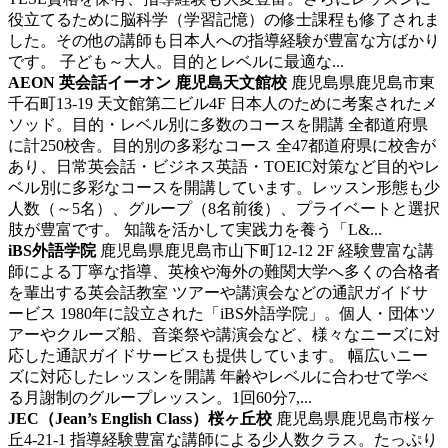
役立てるために脳科学（学習記憶）の修士課程も修了されま
した。その他の講師も日本人への指導経験が豊富な方ばかり
です。 子ども～大人。目的とレベルに最適な...
AEON 英会話イーオン 鹿児島天文館校
鹿児島県鹿児島市東
千石町13-19 天文館第二ビル4F
日本人のために考案されたメ
ソッド。目的・レベル別に多数のコースを開講
全都道府県
に計250校舎。目的別の多彩なコース 全47都道府県に校舎が
あり、日常英会話・ビジネス英語・TOEIC対策など目的やレ
ベル別に多彩なコースを開講しています。レッスン形態も少
人数（～5名）、グループ（8名前後）、プライベートと選択
肢が豊富です。 知識を活かして実践力を養う「L&...
iBS外語学院
鹿児島県鹿児島市山下町12-12 2F
経験豊富な講
師による丁寧な指導、英検や海外の難関大学へ多くの合格者
を輩出する英会話教室
ツアーや講演会などの通訳ガイドサ
ービス 1980年に設立された「iBS外語学院」。個人・団体ツ
アーやクルーズ船、音楽祭や講演会など、様々なニーズに対
応した通訳ガイドサービスも提供しています。 幅広いニー
ズに対応したレッスンを開講 年齢やレベルに合わせて学べ
る月謝制のグループレッスン。1回60分7,...
JEC（Jean’s English Class）桜ヶ丘校
鹿児島県鹿児島市桜ヶ
丘4-21-1
指導経験豊富な講師による少人数クラス。たっぷり