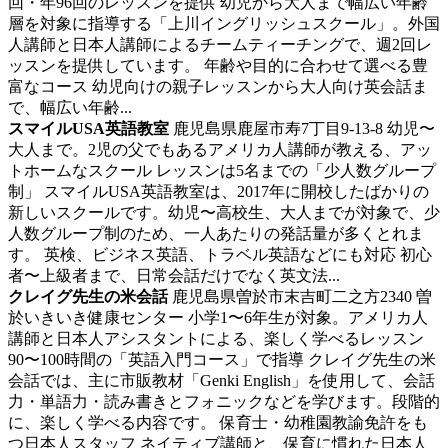
回・年96回のレッスンを提供 幼児から大人まで幅広い年齢
層を対象に指導する「上川イングリッシュスクール」。外国
人講師と日本人講師によるチームティーチングで、週2回レ
ッスンを提供しています。 年齢や目的に合わせて選べる豊
富なコース 幼児向けの親子レッスンから大人向け英会話ま
で、幅広い年齢...
スマイルUSA英語教室
鹿児島県鹿屋市寿7丁目9-13-8
幼児〜
大人まで。2児の父でもあるアメリカ人講師が教える、アッ
トホームなスクール
レッスンは5名までの「少人数グループ
制」 スマイルUSA英語教室は、2017年に開校したばかりの
新しいスクールです。幼児〜高校生、大人までが対象で、少
人数グループ制のため、一人あたりの発話量が多くとれま
す。 英検、ビジネス英語、トラベル英語などにも対応 初心
者〜上級者まで、日常会話だけでなく英文法...
クレイグ先生の米会話
鹿児島県曽於市末吉町二之方2340 曽
於いきいき健康センター
小学1〜6年生が対象。アメリカ人
講師と日本人アシスタントによる、楽しく学べるレッスン
90〜100時間の「英語入門コース」で指導 クレイグ先生の米
会話では、主に市販教材「Genki English」を使用して、会話
力・単語力・読み書きとフォニックなどを学びます。段階的
に、楽しく学べる内容です。 保育士・幼稚園教諭免許をも
つ日本人スタッフ ネイティブ講師と、保育に慣れた日本人