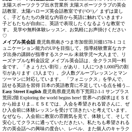
太陽スポーツクラブ出水営業所
太陽スポーツクラブの英会
話教室、太陽ハローズ英会話教室です(^O^)／
まずは楽し
く、子どもたちの身近な内容から英語に触れていきます♪
子どもたちが自由に、英語で表現したくなるような教室で
す。 見学や無料体験レッスン、お気軽にお声掛けください
♡
メイプル英会話
鹿児島県南さつま市加世田川畑1578-1
コミ
ュニケーション能力のUPを目指して。指導経験豊富なカナ
ダ出身の講師が指導するスクール
未就学児〜大人まで、リ
ーズナブルな料金設定 メイプル英会話は、全クラス同一料
金です。「きょうだい割引」があり、1人につき1,000円の割
引があります（3人まで）。少人数グループレッスンとマン
ツーマンに対応しています。 「フォニックス」を学んで、
話せる英語を習得 日本の英語教育に不足している点を補う...
Easy Street English
鹿児島県鹿児島市下荒田2-1-1 サンプラス
荒田2階
Exploring the world begins here! 世界への探求はＥＳＥ
から始まりま...
ＥＳＥでは、入会を希望される皆さんに、ぜ
ひ入会前に体験レッスンを受けて頂きたいと考えています。
なぜなら、入会前に教室の雰囲気を見て、体験して、そして
安心してクラスに通っていただきたい。私たちも希望される
方の英会話への興味の度合い、レベル、また個人のキャラク