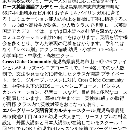
策や高校受験など、一人一人の目標に応じた指導を行う...
ローズ英語国語アカデミー
鹿児島県志布志市志布志町帖
6617-44 北崎水産ビル401
お子さまをバイリンガルに育て
る！コミュケーション能力の向上を目標に丁寧に指導するス
クール
3歳〜高校生が対象。少人数クラスで指導 ローズ英語
国語アカデミーでは、まずは日本語への理解を深めながら、
コミュニケーション能力の向上をはかります。英語を話す機
会を多くとり、学んだ表現の定着をはかります。 学年では
なく「レベル別」にクラス編成 幼児・小学生（1〜5年）・
小学6年生・中学生・高校生クラ...
Cross Globe Community
鹿児島県鹿児島市山下町9-26 ファイ
ンビル6F
キッズ〜シニアコースまで。1〜4名までの少人数
制で、文法や発音などに特化したクラスが開講
プライベー
ト、セミ、グループレッスンに対応 Cross Globe Community
は、中学生以下のKIDSコース〜シニアコース、ビジネス、
カンバセーション、発音コースなど、目的別に多彩なコース
が開講しています。 高校1年生までに「英検準1級」の取得
が目標 クラス内で英検対策もおこなっており、...
エバーグリーン英語音楽カルチャースクール
鹿児島県鹿児
島市鴨池2丁目24-6 2F
幼児〜大人まで、リーズナブルな料金
設定！外国人講師と日本人講師が在籍しているスクール
１
回だけでもOK！幼児向けレッスンを実施 エバーグリーンで