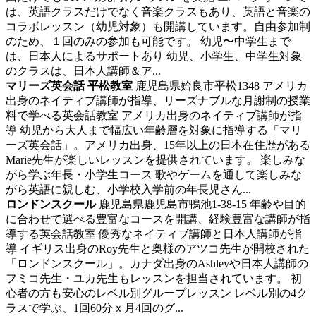
は、英語クラスだけでなく音楽クラスもあり、英語と音楽の
コラボレッスン（幼児対象）も開講しています。自由参加制
のため、１回のみの参加も可能です。 幼児〜中学生まで
は、日本人によるサポートあり 幼児、小学生、中学生対象
のクラスは、日本人講師＆ア...
マリーズ英会話 平松教室
鹿児島県姶良市平松1348
アメリカ
出身のネイティブ講師が指導、リーズナブルな月謝制の授業
料で学べる英会話教室
アメリカ出身のネイティブ講師が指
導 幼児から大人まで幅広い年齢層を対象に指導する「マリ
ーズ英会話」。アメリカ出身、15年以上の日本在住歴がある
Marie先生が楽しいレッスンを提供されています。 楽しみな
がら学ぶ年長・小学生コース 歌やゲームを通して楽しみな
がら英語に親しむ、小学校入学前の年長児さん...
ロンドンスクール
鹿児島県鹿児島市鴨池1-38-15
年齢や目的
に合わせて選べる豊富なコースを開講、経験豊富な講師が指
導する英会話教室
優秀なネイティブ講師と日本人講師が指
導 イギリス出身のRoy先生と奥様のアツコ先生が開校された
「ロンドンスクール」。カナダ出身のAshleyや日本人講師の
フミコ先生・ユカ先生もレッスンを担当されています。 初
心者の方も安心のレベル別グループレッスン レベル別の4ク
ラスで学ぶ、1回60分ｘ月4回のグ...