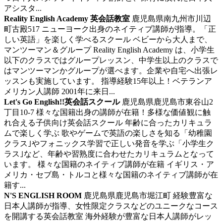
アシスタ...
Reality English Academy 英会話教室
鹿児島県南九州市川辺
町古殿517
ニューヨーク出身のネイティブ講師が指導。「正
しい英語」を楽しく学べるスクール
ベビーから大人まで、
マンツーマン＆グループ Reality English Academy は、小学生
以下のクラスではグループレッスン、中学生以上のクラスで
はマンツーマンかグループが選べます。企業や自宅へ出張レ
ッスンも実施しています。 指導経験15年以上！ベテランア
メリカン人講師 2001年に来日...
Let's Go English!!英会話スクール
鹿児島県鹿児島市東谷山2
丁目10-7
様々な国籍出身の講師が在籍！多様な価値観に触
れ合える子供向け英会話スクール
年齢に合ったカリキュラ
ムで楽しく学ぶ 歌やゲームで英語の楽しさを知る「幼稚園
クラス｣やフォニックス学習で正しい発音を学ぶ「小学生ク
ラス｣など、年齢や習熟度に合わせたカリキュラムとなって
います。 様々な国籍のネイティブ講師が在籍 イギリス・ア
メリカ・セブ島・トルコと様々な国籍のネイティブ講師が在
籍す...
N'S ENGLISH ROOM
鹿児島県鹿児島市堀江町
経験豊富な
日本人講師が指導、女性限定クラスなどのユニークなコース
を開講する英会話教室
海外経験が豊富な日本人講師がレッ