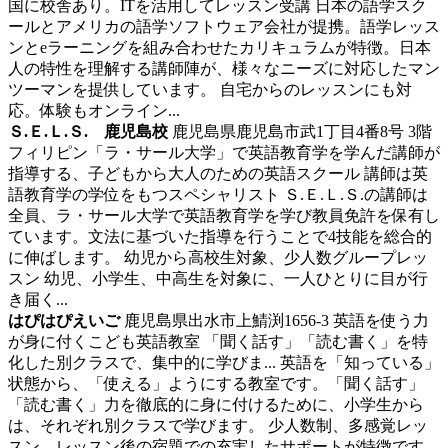
国に校舎あり。ITを活用してレッスン受講 日本の語学スク
ールとアメリカの語学ソフトウェア会社が提携。語学レッス
ンとeラーニングを組み合わせたカリキュラムが特徴。日本
人の特性を理解する講師陣が、様々なニーズに対応したマン
ツーマンを提供しています。 自宅からのレッスンにも対
応。体験もオンライン...
Ｓ.Ｅ.Ｌ.Ｓ. 鹿児島校
鹿児島県鹿児島市武1丁目4番8号 3階
フィリピン「ラ・サール大学」で英語教育学を学んだ講師が
指導する、子どもから大人のための英語スクール
講師は英
語教育学の学位をもつスペシャリスト Ｓ.Ｅ.Ｌ.Ｓ.の講師は
全員、ラ・サール大学で英語教育学を学び教員免許を保有し
ています。文法に基づいた指導を行うことで4技能を総合的
に伸ばします。 幼児から高校生対象、少人数グループレッ
スン 幼児、小学生、中高生を対象に、一人ひとりに目が行
き届く...
はぴはぴえいご
鹿児島県出水市上鯖渕1656-3
英語を使う力
が身に付くこども英語教室 「聞く話す」「読む書く」を特
化した別クラスで、集中的に学びま...
英語を「知っている」
状態から、「使える」ようにする教室です。「聞く話す」
「読む書く」力を徹底的に身に付けるために、小学生から
は、それぞれ別クラスで学びます。 少人数制、多感覚レッ
スン、レッスン後の宿題での充実したサポートが特徴です。