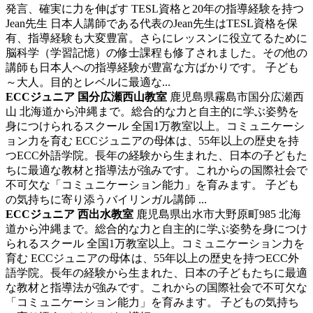
発言、確実に力を伸ばす
TESL資格と20年の指導経験を持つ
Jean先生 日本人講師である代表のJean先生はTESL資格を保
有、指導経験も大変豊富。さらにレッスンに役立てるために
脳科学（学習記憶）の修士課程も修了されました。その他の
講師も日本人への指導経験が豊富な方ばかりです。 子ども
～大人。目的とレベルに最適な...
ECCジュニア 国分広瀬西山教室
鹿児島県霧島市国分広瀬西
山
北海道から沖縄まで。総合的な力と自主的に学ぶ姿勢を
身につけられるスクール
全国1万教室以上。コミュニケーシ
ョン力を育む ECCジュニアの母体は、55年以上の歴史を持
つECC外語学院。長年の経験から生まれた、日本の子どもた
ちに最適な教材と指導法が強みです。これからの国際社会で
不可欠な「コミュニケーション能力」を育みます。 子ども
の気持ちに寄り添うバイリンガル講師 ...
ECCジュニア 西出水教室
鹿児島県出水市大野原町985
北海
道から沖縄まで。総合的な力と自主的に学ぶ姿勢を身につけ
られるスクール
全国1万教室以上。コミュニケーション力を
育む ECCジュニアの母体は、55年以上の歴史を持つECC外
語学院。長年の経験から生まれた、日本の子どもたちに最適
な教材と指導法が強みです。これからの国際社会で不可欠な
「コミュニケーション能力」を育みます。 子どもの気持ち