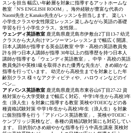
スンを担当 幅広い年齢層を対象に指導するアットホームな
教室「N'S ENGLISH ROOM」。海外経験が豊富な代表の
Naomi先生とKanako先生がレッスンを担当します。 楽しい
小学生クラスや女性限定レッスン 楽しみながら英語の基礎
学習を行う小学生クラス。女性限...
ウェンディ英語教室
鹿児島県鹿児島市伊敷台2丁目13-7
幼児
クラスから大人向けマンツーマンレッスンまで幅広く開講、
日本人講師が指導する英会話教室
中学・高校の英語教員免
許を持つ日本人講師が指導 30年以上の指導歴を持つ日本人
講師が指導する「ウェンディ英語教室」。中学・高校の英語
教員免許や英検1級を取得された優秀な先生が、きめ細かな
指導を行っています。 幼児から高校生までを対象とした年
齢別クラス 様々なアクティビティや、ハロウィンなどのイ
ベン...
アドバンス英語教室
鹿児島県鹿児島市東谷山6丁目27-22
資
格対策から大学受験まで幅広く対応、中学1年生から高校3年
生（浪人生）を対象に指導する教室
英検やTOEICなどの各
種資格試験対策 中学1年生から高校3年生（浪人生）を対象
に個別指導を行う「アドバンス英語教室」。英検やTOEIC・
ケンブリッジ英検など、各種の資格試験対策にも対応してい
ます。 目的別のきめ細やかな指導を行う中高生講座 英検対