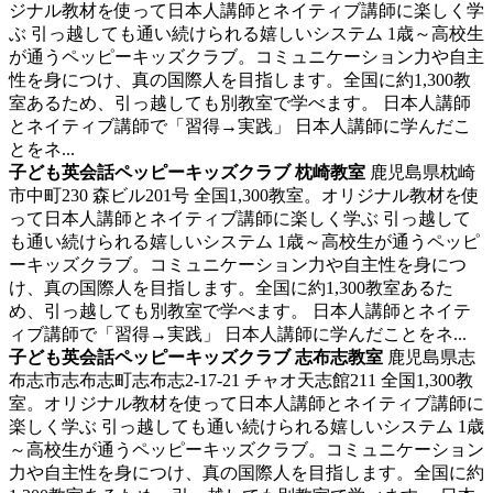
ジナル教材を使って日本人講師とネイティブ講師に楽しく学
ぶ
引っ越しても通い続けられる嬉しいシステム 1歳～高校生
が通うペッピーキッズクラブ。コミュニケーション力や自主
性を身につけ、真の国際人を目指します。全国に約1,300教
室あるため、引っ越しても別教室で学べます。 日本人講師
とネイティブ講師で「習得→実践」 日本人講師に学んだこ
とをネ...
子ども英会話ペッピーキッズクラブ 枕崎教室
鹿児島県枕崎
市中町230 森ビル201号
全国1,300教室。オリジナル教材を使
って日本人講師とネイティブ講師に楽しく学ぶ
引っ越して
も通い続けられる嬉しいシステム 1歳～高校生が通うペッピ
ーキッズクラブ。コミュニケーション力や自主性を身につ
け、真の国際人を目指します。全国に約1,300教室あるた
め、引っ越しても別教室で学べます。 日本人講師とネイテ
ィブ講師で「習得→実践」 日本人講師に学んだことをネ...
子ども英会話ペッピーキッズクラブ 志布志教室
鹿児島県志
布志市志布志町志布志2-17-21 チャオ天志館211
全国1,300教
室。オリジナル教材を使って日本人講師とネイティブ講師に
楽しく学ぶ
引っ越しても通い続けられる嬉しいシステム 1歳
～高校生が通うペッピーキッズクラブ。コミュニケーション
力や自主性を身につけ、真の国際人を目指します。全国に約