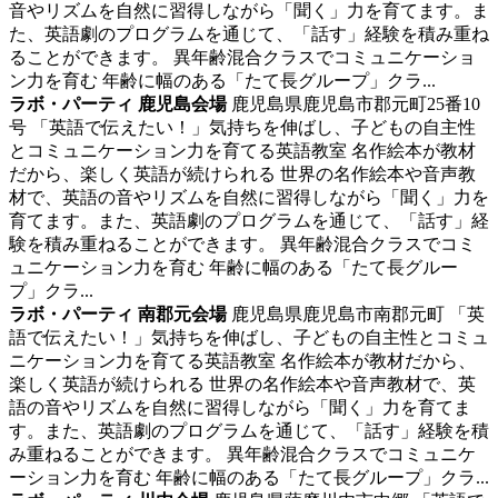
音やリズムを自然に習得しながら「聞く」力を育てます。ま
た、英語劇のプログラムを通じて、「話す」経験を積み重ね
ることができます。 異年齢混合クラスでコミュニケーショ
ン力を育む 年齢に幅のある「たて長グループ」クラ...
ラボ・パーティ 鹿児島会場
鹿児島県鹿児島市郡元町25番10
号
「英語で伝えたい！」気持ちを伸ばし、子どもの自主性
とコミュニケーション力を育てる英語教室
名作絵本が教材
だから、楽しく英語が続けられる 世界の名作絵本や音声教
材で、英語の音やリズムを自然に習得しながら「聞く」力を
育てます。また、英語劇のプログラムを通じて、「話す」経
験を積み重ねることができます。 異年齢混合クラスでコミ
ュニケーション力を育む 年齢に幅のある「たて長グルー
プ」クラ...
ラボ・パーティ 南郡元会場
鹿児島県鹿児島市南郡元町
「英
語で伝えたい！」気持ちを伸ばし、子どもの自主性とコミュ
ニケーション力を育てる英語教室
名作絵本が教材だから、
楽しく英語が続けられる 世界の名作絵本や音声教材で、英
語の音やリズムを自然に習得しながら「聞く」力を育てま
す。また、英語劇のプログラムを通じて、「話す」経験を積
み重ねることができます。 異年齢混合クラスでコミュニケ
ーション力を育む 年齢に幅のある「たて長グループ」クラ...