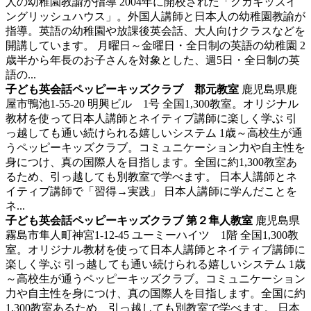
人の幼稚園教諭が指導 2004年に開校された「クカキッズイ
ングリッシュハウス」。外国人講師と日本人の幼稚園教諭が
指導。英語の幼稚園や放課後英会話、大人向けクラスなどを
開講しています。 月曜日～金曜日・全日制の英語の幼稚園 2
歳半から年長のお子さんを対象とした、週5日・全日制の英
語の...
子ども英会話ペッピーキッズクラブ 郡元教室
鹿児島県鹿
屋市鴨池1-55-20 明興ビル 1号
全国1,300教室。オリジナル
教材を使って日本人講師とネイティブ講師に楽しく学ぶ
引
っ越しても通い続けられる嬉しいシステム 1歳～高校生が通
うペッピーキッズクラブ。コミュニケーション力や自主性を
身につけ、真の国際人を目指します。全国に約1,300教室あ
るため、引っ越しても別教室で学べます。 日本人講師とネ
イティブ講師で「習得→実践」 日本人講師に学んだことを
ネ...
子ども英会話ペッピーキッズクラブ 第２隼人教室
鹿児島県
霧島市隼人町神宮1-12-45 ユーミーハイツ 1階
全国1,300教
室。オリジナル教材を使って日本人講師とネイティブ講師に
楽しく学ぶ
引っ越しても通い続けられる嬉しいシステム 1歳
～高校生が通うペッピーキッズクラブ。コミュニケーション
力や自主性を身につけ、真の国際人を目指します。全国に約
1,300教室あるため、引っ越しても別教室で学べます。 日本