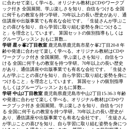
に合わせて楽しく学べる。オリジナル教材はCDやワークブ
ック付き
全国展開。学ぶ楽しさを知り、自信をつける 全国
に何千もの教室を持つ学研。70年以上の長い歴史があり、通
信講座や出版事業でも有名な会社です。「生徒さんが学ぶこ
との喜びを知り、自ら学習に取り組む姿勢を身につけるこ
と」を理念としています。 算国セットの個別指導もしくは
グループレッスン おもに算数...
学研 星ヶ峯2丁目教室
鹿児島県鹿児島市星ケ峯2丁目20-8
年
齢や発達に合わせて楽しく学べる。オリジナル教材はCDや
ワークブック付き
全国展開。学ぶ楽しさを知り、自信をつ
ける 全国に何千もの教室を持つ学研。70年以上の長い歴史
があり、通信講座や出版事業でも有名な会社です。「生徒さ
んが学ぶことの喜びを知り、自ら学習に取り組む姿勢を身に
つけること」を理念としています。 算国セットの個別指導
もしくはグループレッスン おもに算数...
学研 中山2丁目教室
鹿児島県鹿児島市中山2丁目15-36-3
年齢
や発達に合わせて楽しく学べる。オリジナル教材はCDやワ
ークブック付き
全国展開。学ぶ楽しさを知り、自信をつけ
る 全国に何千もの教室を持つ学研。70年以上の長い歴史が
あり、通信講座や出版事業でも有名な会社です。「生徒さん
が学ぶことの喜びを知り、自ら学習に取り組む姿勢を身につ