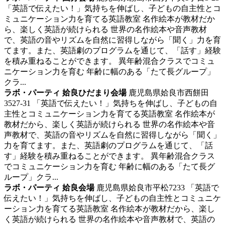
「英語で伝えたい！」気持ちを伸ばし、子どもの自主性とコ
ミュニケーション力を育てる英語教室
名作絵本が教材だか
ら、楽しく英語が続けられる 世界の名作絵本や音声教材
で、英語の音やリズムを自然に習得しながら「聞く」力を育
てます。また、英語劇のプログラムを通じて、「話す」経験
を積み重ねることができます。 異年齢混合クラスでコミュ
ニケーション力を育む 年齢に幅のある「たて長グループ」
クラ...
ラボ・パーティ 姶良ひだまり会場
鹿児島県姶良市西餅田
3527-31
「英語で伝えたい！」気持ちを伸ばし、子どもの自
主性とコミュニケーション力を育てる英語教室
名作絵本が
教材だから、楽しく英語が続けられる 世界の名作絵本や音
声教材で、英語の音やリズムを自然に習得しながら「聞く」
力を育てます。また、英語劇のプログラムを通じて、「話
す」経験を積み重ねることができます。 異年齢混合クラス
でコミュニケーション力を育む 年齢に幅のある「たて長グ
ループ」クラ...
ラボ・パーティ 姶良会場
鹿児島県姶良市平松7233
「英語で
伝えたい！」気持ちを伸ばし、子どもの自主性とコミュニケ
ーション力を育てる英語教室
名作絵本が教材だから、楽し
く英語が続けられる 世界の名作絵本や音声教材で、英語の