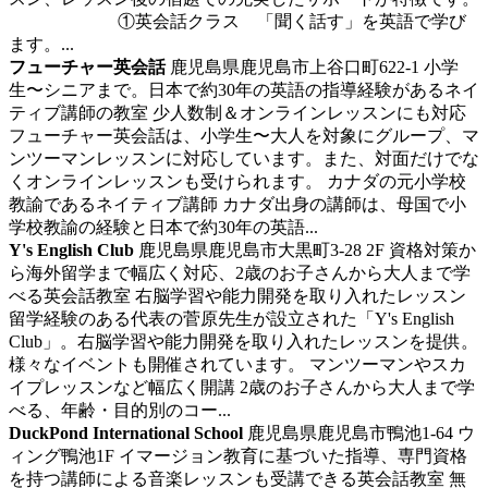
①英会話クラス 「聞く話す」を英語で学び
ます。...
フューチャー英会話
鹿児島県鹿児島市上谷口町622-1
小学
生〜シニアまで。日本で約30年の英語の指導経験があるネイ
ティブ講師の教室
少人数制＆オンラインレッスンにも対応
フューチャー英会話は、小学生〜大人を対象にグループ、マ
ンツーマンレッスンに対応しています。また、対面だけでな
くオンラインレッスンも受けられます。 カナダの元小学校
教諭であるネイティブ講師 カナダ出身の講師は、母国で小
学校教諭の経験と日本で約30年の英語...
Y's English Club
鹿児島県鹿児島市大黒町3-28 2F
資格対策か
ら海外留学まで幅広く対応、2歳のお子さんから大人まで学
べる英会話教室
右脳学習や能力開発を取り入れたレッスン
留学経験のある代表の菅原先生が設立された「Y's English
Club」。右脳学習や能力開発を取り入れたレッスンを提供。
様々なイベントも開催されています。 マンツーマンやスカ
イプレッスンなど幅広く開講 2歳のお子さんから大人まで学
べる、年齢・目的別のコー...
DuckPond International School
鹿児島県鹿児島市鴨池1-64 ウ
ィング鴨池1F
イマージョン教育に基づいた指導、専門資格
を持つ講師による音楽レッスンも受講できる英会話教室
無