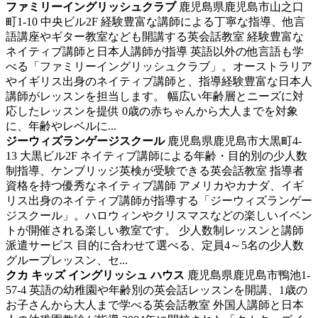
ファミリーイングリッシュクラブ
鹿児島県鹿児島市山之口
町1-10 中央ビル2F
経験豊富な講師による丁寧な指導、他言
語講座やギター教室なども開講する英会話教室
経験豊富な
ネイティブ講師と日本人講師が指導 英語以外の他言語も学
べる「ファミリーイングリッシュクラブ」。オーストラリア
やイギリス出身のネイティブ講師と、指導経験豊富な日本人
講師がレッスンを担当します。 幅広い年齢層とニーズに対
応したレッスンを提供 0歳の赤ちゃんから大人までを対象
に、年齢やレベルに...
ジーウィズランゲージスクール
鹿児島県鹿児島市大黒町4-
13 大黒ビル2F
ネイティブ講師による年齢・目的別の少人数
制指導、ケンブリッジ英検が受験できる英会話教室
指導者
資格を持つ優秀なネイティブ講師 アメリカやカナダ、イギ
リス出身のネイティブ講師が指導する「ジーウィズランゲー
ジスクール」。ハロウィンやクリスマスなどの楽しいイベン
トが開催される楽しい教室です。 少人数制レッスンと講師
派遣サービス 目的に合わせて選べる、定員4～5名の少人数
グループレッスン、セ...
クカ キッズ イングリッシュ ハウス
鹿児島県鹿児島市鴨池1-
57-4
英語の幼稚園や年齢別の英会話レッスンを開講、1歳の
お子さんから大人まで学べる英会話教室
外国人講師と日本