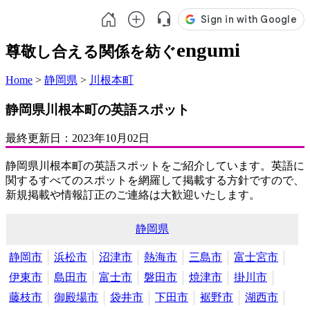
engumi
尊敬し合える関係を紡ぐ
Home
>
静岡県
>
川根本町
静岡県川根本町の英語スポット
最終更新日：
2023年10月02日
静岡県川根本町の英語スポットをご紹介しています。英語に
関するすべてのスポットを網羅して掲載する方針ですので、
新規掲載や情報訂正のご連絡は大歓迎いたします。
静岡県
静岡市
浜松市
沼津市
熱海市
三島市
富士宮市
伊東市
島田市
富士市
磐田市
焼津市
掛川市
藤枝市
御殿場市
袋井市
下田市
裾野市
湖西市