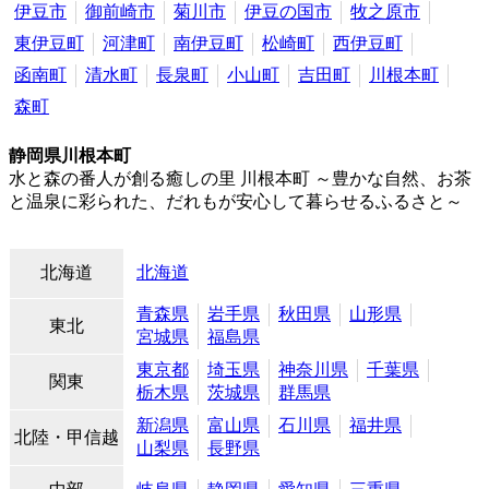
伊豆市
御前崎市
菊川市
伊豆の国市
牧之原市
東伊豆町
河津町
南伊豆町
松崎町
西伊豆町
函南町
清水町
長泉町
小山町
吉田町
川根本町
森町
静岡県川根本町
水と森の番人が創る癒しの里 川根本町 ～豊かな自然、お茶
と温泉に彩られた、だれもが安心して暮らせるふるさと～
北海道
北海道
青森県
岩手県
秋田県
山形県
東北
宮城県
福島県
東京都
埼玉県
神奈川県
千葉県
関東
栃木県
茨城県
群馬県
新潟県
富山県
石川県
福井県
北陸・甲信越
山梨県
長野県