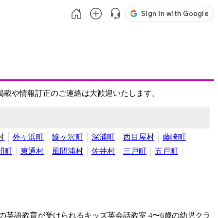
掲載や情報訂正のご連絡は大歓迎いたします。
村
外ヶ浜町
鰺ヶ沢町
深浦町
西目屋村
藤崎町
間町
東通村
風間浦村
佐井村
三戸町
五戸町
の英語教育が受けられるキッズ英会話教室
4〜6歳の幼児クラ