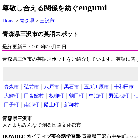
engumi
尊敬し合える関係を紡ぐ
Home
>
青森県
>
三沢市
青森県三沢市の英語スポット
最終更新日：
2023年10月02日
青森県三沢市の英語スポットをご紹介しています。英語に関
青森市
弘前市
八戸市
黒石市
五所川原市
十和田市
大鰐町
田舎館村
板柳町
鶴田町
中泊町
野辺地町
田子町
南部町
階上町
新郷村
青森県三沢市
人とまちみんなで創る国際文化都市
HOWDEE ネイティブ英会話学習塾
青森県三沢市中央町2-6-24