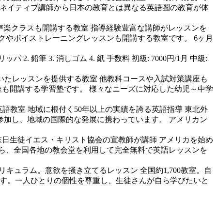
す。ネイティブ講師から日本の教育とは異なる英語圏の教育が体
声楽クラスも開講する教室
指導経験豊富な講師がレッスンを
クやボイストレーニングレッスンも開講する教室です。 6ヶ月
ッパ 2. 鉛筆 3. 消しゴム 4. 紙 手数料 初級: 7000円/1月 中級:
いたレッスンを提供する教室
他教科コースや入試対策講座も
試対策講座も開講する学習塾です。 様々なニーズに対応した幼児～中学
英語教室
地域に根付く50年以上の実績を誇る英語指導 東北外
参加し、地域の国際的な発展に携わっています。 アメリカン
末日生徒イエス・キリスト協会の宣教師が講師 アメリカを始め
から、全国各地の教会堂を利用して完全無料で英語レッスンを
リキュラム。意欲を掻き立てるレッスン
全国約1,700教室。自
ています。一人ひとりの個性を尊重し、生徒さんが自ら学びたいと