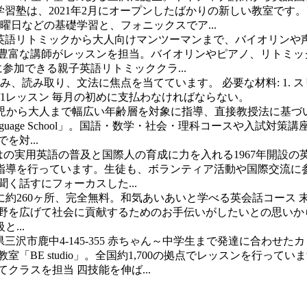
話学習塾は、2021年2月にオープンしたばかりの新しい教室で
曜日などの基礎学習と、フォニックスでア...
英語リトミックから大人向けマンツーマンまで、バイオリンや
豊富な講師がレッスンを担当。バイオリンやピアノ、リトミッ
参加できる親子英語リトミッククラ...
込み、読み取り、文法に焦点を当てています。
必要な材料: 1. スリ
2500円/1レッスン 毎月の初めに支払わなければならない。
児から大人まで幅広い年齢層を対象に指導、直接教授法に基づ
 Language School」。国語・数学・社会・理科コースや入
対...
の実用英語の普及と国際人の育成に力を入れる1967年開設の
指導を行っています。生徒も、ボランティア活動や国際交流に
く話すにフォーカスした...
に約260ヶ所、完全無料。和気あいあいと学べる英会話コース
が視野を広げて社会に貢献するためのお手伝いがしたいとの思い
...
三沢市鹿中4-145-355
赤ちゃん～中学生まで発達に合わせたカ
「BE studio」。全国約1,700の拠点でレッスンを行っ
ラスを担当 四技能を伸ば...