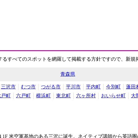
するすべてのスポットを網羅して掲載する方針ですので、新規
青森県
三沢市
むつ市
つがる市
平川市
平内町
今別町
蓬田
七戸町
六戸町
横浜町
東北町
六ヶ所村
おいらせ町
大
 1F
米空軍基地のある三沢に誕生。ネイティブ講師から英語圏