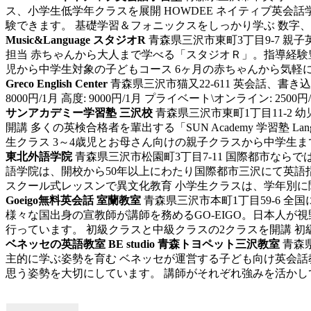
ス、小学生低学年クラスを展開 HOWDEE ネイティブ英会
験できます。 基礎学習＆フォニックスをしっかり学ぶ 数字、
Music&Language スタジオR
青森県三沢市東町3丁目9-7
親子
担当 赤ちゃんから大人まで学べる「スタジオＲ」。指導経験
児から中学生対象の子どもコース 6ヶ月の赤ちゃんから気軽に
Greco English Center
青森県三沢市猫又22-611
英会話、書き
8000円/1月 高度: 9000円/1月 プライベート\オンライン: 
サンアカデミー学習塾 三沢校
青森県三沢市東町1丁目11-2
幼
開講 多くの英検合格者を輩出する「SUN Academy 学習塾
生クラス 3～4歳児とお母さん向けの親子クラスから中学生までを
東北外語学院
青森県三沢市松園町3丁目7-11
国際都市ならでは
語学院は、開校から50年以上にわたり国際都市三沢にて英語
スクール式レッスンで異文化教育 小学生クラスは、学年別に聞
Goeigo無料英会話 室蘭教室
青森県三沢市本町1丁目59-6
全国
様々な国出身の宣教師が講師を務めるGO-EIGO。日本人
行っています。 初級クラスと中級クラスの2クラスを開講 初級と
ベネッセの英語教室 BE studio 青森トヨペット三沢教室
青森県
主的に学ぶ姿勢を育む ベネッセが運営する子ども向け英会話教室
思う姿勢を大切にしています。 講師がそれぞれ強みを活かしてク