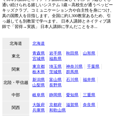
通い続けられる嬉しいシステム 1歳～高校生が通うペッピー
キッズクラブ。コミュニケーション力や自主性を身につけ、
真の国際人を目指します。全国に約1,300教室あるため、引
っ越しても別教室で学べます。 日本人講師とネイティブ講
師で「習得→実践」 日本人講師に学んだことをネ...
北海道
北海道
青森県
岩手県
秋田県
山形県
東北
宮城県
福島県
東京都
埼玉県
神奈川県
千葉県
関東
栃木県
茨城県
群馬県
新潟県
富山県
石川県
福井県
北陸・甲信越
山梨県
長野県
中部
岐阜県
静岡県
愛知県
三重県
大阪府
京都府
滋賀県
奈良県
関西
兵庫県
和歌山県