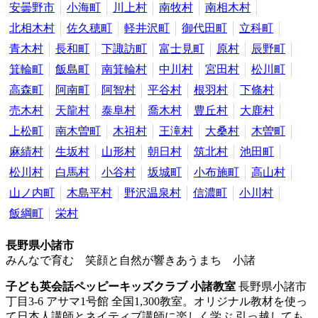
安曇野市
小海町
川上村
南牧村
南相木村
北相木村
佐久穂町
軽井沢町
御代田町
立科町
青木村
長和町
下諏訪町
富士見町
原村
辰野町
箕輪町
飯島町
南箕輪村
中川村
宮田村
松川町
高森町
阿南町
阿智村
平谷村
根羽村
下條村
売木村
天龍村
泰阜村
喬木村
豊丘村
大鹿村
上松町
南木曽町
木祖村
王滝村
大桑村
木曽町
麻績村
生坂村
山形村
朝日村
筑北村
池田町
松川村
白馬村
小谷村
坂城町
小布施町
高山村
山ノ内町
木島平村
野沢温泉村
信濃町
小川村
飯綱町
栄村
長野県小諸市
みんなで育む 笑顔と自然が響きあうまち 小諸
子ども英会話ペッピーキッズクラブ 小諸教室
長野県小諸市
丁目3-6 アサマ1号館
全国1,300教室。オリジナル教材を使っ
て日本人講師とネイティブ講師に楽しく学ぶ
引っ越しても