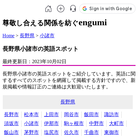
engumi
尊敬し合える関係を紡ぐ
Home
>
長野県
>
小諸市
長野県小諸市の英語スポット
最終更新日：
2023年10月02日
長野県小諸市の英語スポットをご紹介しています。英語に関
するすべてのスポットを網羅して掲載する方針ですので、新
規掲載や情報訂正のご連絡は大歓迎いたします。
長野県
長野市
松本市
上田市
岡谷市
飯田市
諏訪市
須坂市
小諸市
伊那市
駒ヶ根市
中野市
大町市
飯山市
茅野市
塩尻市
佐久市
千曲市
東御市