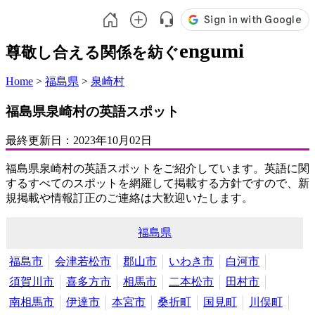
engumi
尊敬し合える関係を紡ぐ
Home
>
福島県
>
泉崎村
福島県泉崎村の英語スポット
最終更新日：
2023年10月02日
福島県泉崎村の英語スポットをご紹介しています。英語に関
するすべてのスポットを網羅して掲載する方針ですので、新
規掲載や情報訂正のご連絡は大歓迎いたします。
福島県
福島市
会津若松市
郡山市
いわき市
白河市
須賀川市
喜多方市
相馬市
二本松市
田村市
南相馬市
伊達市
本宮市
桑折町
国見町
川俣町