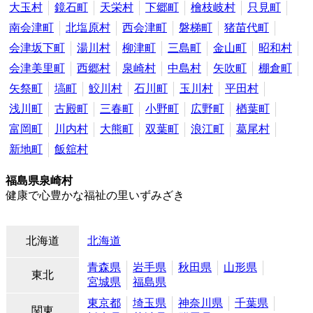
大玉村
鏡石町
天栄村
下郷町
檜枝岐村
只見町
南会津町
北塩原村
西会津町
磐梯町
猪苗代町
会津坂下町
湯川村
柳津町
三島町
金山町
昭和村
会津美里町
西郷村
泉崎村
中島村
矢吹町
棚倉町
矢祭町
塙町
鮫川村
石川町
玉川村
平田村
浅川町
古殿町
三春町
小野町
広野町
楢葉町
富岡町
川内村
大熊町
双葉町
浪江町
葛尾村
新地町
飯舘村
福島県泉崎村
健康で心豊かな福祉の里いずみざき
北海道
北海道
青森県
岩手県
秋田県
山形県
東北
宮城県
福島県
東京都
埼玉県
神奈川県
千葉県
関東