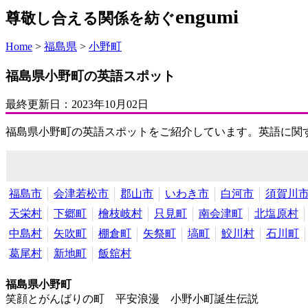
engumi
尊敬し合える関係を紡ぐ
Home
>
福島県
>
小野町
福島県小野町の英語スポット
最終更新日：
2023年10月02日
福島県小野町の英語スポットをご紹介しています。英語に関
福島市
会津若松市
郡山市
いわき市
白河市
須賀川
天栄村
下郷町
檜枝岐村
只見町
南会津町
北塩原村
中島村
矢吹町
棚倉町
矢祭町
塙町
鮫川村
石川町
葛尾村
新地町
飯舘村
福島県小野町
笑顔とがんばりの町 平安浪漫 小野小町誕生伝説