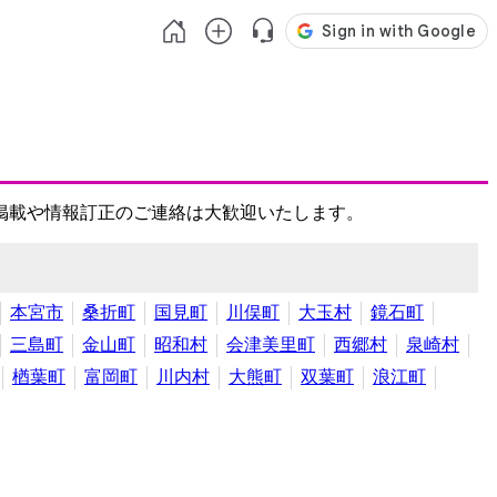
掲載や情報訂正のご連絡は大歓迎いたします。
本宮市
桑折町
国見町
川俣町
大玉村
鏡石町
三島町
金山町
昭和村
会津美里町
西郷村
泉崎村
楢葉町
富岡町
川内村
大熊町
双葉町
浪江町