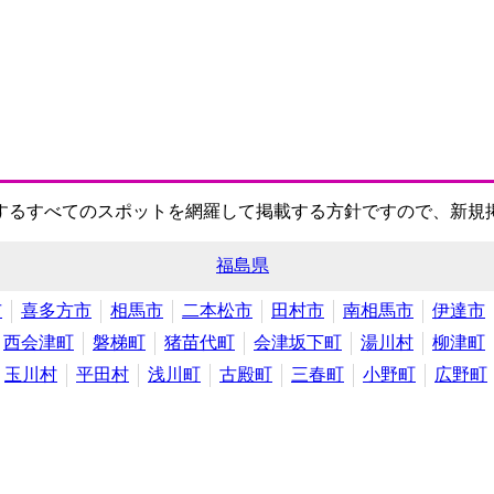
するすべてのスポットを網羅して掲載する方針ですので、新規
福島県
市
喜多方市
相馬市
二本松市
田村市
南相馬市
伊達市
西会津町
磐梯町
猪苗代町
会津坂下町
湯川村
柳津町
玉川村
平田村
浅川町
古殿町
三春町
小野町
広野町