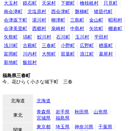
大玉村
鏡石町
天栄村
下郷町
檜枝岐村
只見町
南会津町
北塩原村
西会津町
磐梯町
猪苗代町
会津坂下町
湯川村
柳津町
三島町
金山町
昭和村
会津美里町
西郷村
泉崎村
中島村
矢吹町
棚倉町
矢祭町
塙町
鮫川村
石川町
玉川村
平田村
浅川町
古殿町
三春町
小野町
広野町
楢葉町
富岡町
川内村
大熊町
双葉町
浪江町
葛尾村
新地町
飯舘村
福島県三春町
今、花ひらく小さな城下町 三春
北海道
北海道
青森県
岩手県
秋田県
山形県
東北
宮城県
福島県
東京都
埼玉県
神奈川県
千葉県
関東