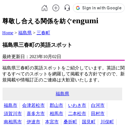
engumi
尊敬し合える関係を紡ぐ
Home
>
福島県
>
三春町
福島県三春町の英語スポット
最終更新日：
2023年10月02日
福島県三春町の英語スポットをご紹介しています。英語に関
するすべてのスポットを網羅して掲載する方針ですので、新
規掲載や情報訂正のご連絡は大歓迎いたします。
福島県
福島市
会津若松市
郡山市
いわき市
白河市
須賀川市
喜多方市
相馬市
二本松市
田村市
南相馬市
伊達市
本宮市
桑折町
国見町
川俣町