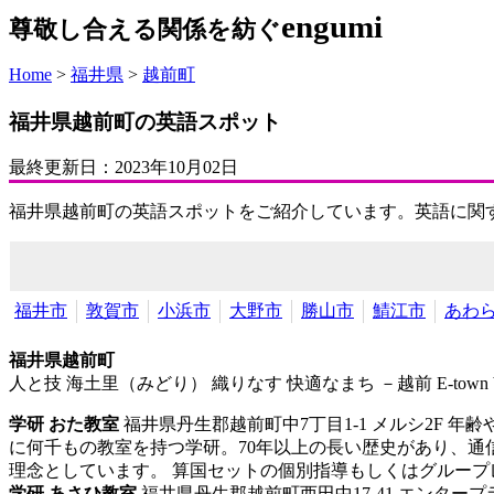
engumi
尊敬し合える関係を紡ぐ
Home
>
福井県
>
越前町
福井県越前町の英語スポット
最終更新日：
2023年10月02日
福井県越前町の英語スポットをご紹介しています。英語に関
福井市
敦賀市
小浜市
大野市
勝山市
鯖江市
あわ
福井県越前町
人と技 海土里（みどり） 織りなす 快適なまち －越前 E-town b
学研 おた教室
福井県丹生郡越前町中7丁目1-1 メルシ2F
年齢
に何千もの教室を持つ学研。70年以上の長い歴史があり、
理念としています。 算国セットの個別指導もしくはグループレッ
学研 あさひ教室
福井県丹生郡越前町西田中17-41 エンタープ