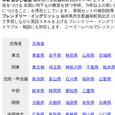
信をつける 全国に何千もの教室を持つ学研。70年以上の長
につけること」を理念としています。 算国セットの個別指導も
フレンドリー・イングリッシュ
福井県丹生郡越前町気比庄 15-8-
て学習しながら英語スキルを上げる フレンドリー・イング
トラブル・相談にも対応します。 ニーズ・レベルでレッスンス
北海道
北海道
東北
青森県
岩手県
秋田県
山形県
宮城県
関東
東京都
埼玉県
神奈川県
千葉県
栃木
北陸・甲信越
新潟県
富山県
石川県
福井県
山梨県
中部
岐阜県
静岡県
愛知県
三重県
関西
大阪府
京都府
滋賀県
奈良県
兵庫県
中国地方
広島県
鳥取県
島根県
岡山県
山口県