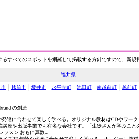
するすべてのスポットを網羅して掲載する方針ですので、新規
福井県
ら市
越前市
坂井市
永平寺町
池田町
南越前町
越前町
rand の創造－
や発達に合わせて楽しく学べる。オリジナル教材はCDやワーク
通信講座や出版事業でも有名な会社です。「生徒さんが学ぶこと
スン おもに算数...
ライズ2F
年齢や発達に合わせて楽しく学べる。オリジナル教材