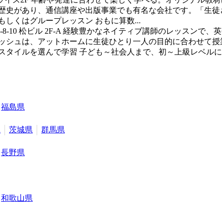
い歴史があり、通信講座や出版事業でも有名な会社です。「生
しくはグループレッスン おもに算数...
10 松ビル 2F-A
経験豊かなネイティブ講師のレッスンで、英
リッシュは、アットホームに生徒ひとり一人の目的に合わせて授
タイルを選んで学習 子ども～社会人まで、初～上級レベルに別れ
福島県
県
茨城県
群馬県
長野県
和歌山県