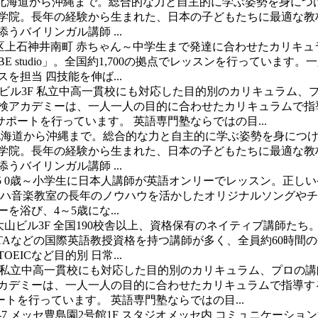
北海道から沖縄まで。総合的な力と自主的に学ぶ姿勢を身につ
C外語学院。長年の経験から生まれた、日本の子どもたちに最適な
バイリンガル講師 ...
区上石神井南町
赤ちゃん～中学生まで発達に合わせたカリキュ
 studio」。全国約1,700の拠点でレッスンを行っていま
担当 四技能を伸ば...
仙ビル3F
私立中高一貫校にも対応した目的別のカリキュラム、
英検アカデミーは、一人一人の目的に合わせたカリキュラムで指
ートを行っています。 英語専門塾ならではの目...
北海道から沖縄まで。総合的な力と自主的に学ぶ姿勢を身につ
C外語学院。長年の経験から生まれた、日本の子どもたちに最適な
バイリンガル講師 ...
5
0歳～小学生に日本人講師が英語オンリーでレッスン。正しい
。ヤマハ音楽教室の長年のノウハウを活かしたオリジナルソングや
浴び、4～5歳にな...
大山ビル3F
全国190校舎以上、資格保有のネイティブ講師たち
LTAなどの国際英語教授資格を持つ講師が多く、全員約60時
ICなど目的別 日常...
私立中高一貫校にも対応した目的別のカリキュラム、プロの講
アカデミーは、一人一人の目的に合わせたカリキュラムで指導す
を行っています。 英語専門塾ならではの目...
-7 メッセ豊島園2号館1F スタジオメッセ内
コミュニケーション