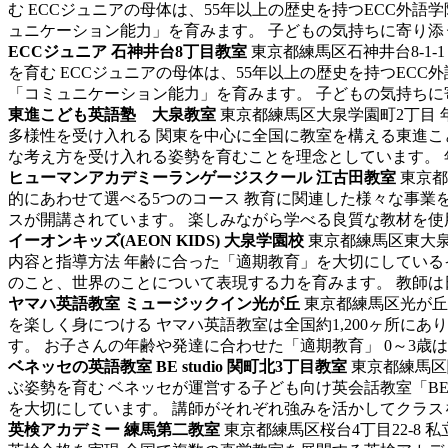
む ECCジュニアの母体は、55年以上の歴史を持つECC
ュニケーション能力」を育みます。 子どもの気持ちに寄り添うバ
ECCジュニア 石神井台8丁目教室
東京都練馬区石神井台8-1-
を育む ECCジュニアの母体は、55年以上の歴史を持つE
「コミュニケーション能力」を育みます。 子どもの気持ちに寄り
東進こども英語塾 大泉教室
東京都練馬区大泉学園町2丁目
多様性を受け入れる 関東を中心に全国に教室を構える東進
な考え方を受け入れる姿勢を育むことを理念としています。 年
ヒューマンアカデミーランゲージスクール 江古田教室
東京都
的にあわせて選べる5つのコース 教育に関連した様々な事業
スが開講されています。 楽しみながら学べる良質な教材を使用
イーオンキッズ(AEON KIDS) 大泉学園校
東京都練馬区東大泉1-
内容と指導方法 年齢に合った「適期教育」を大切にしてい
のこと、世界のことについて表現する力を育みます。 教師は日本
ヤマハ英語教室 ミュージックイン光が丘
東京都練馬区光が丘5-1
を楽しく身につける ヤマハ英語教室は全国約1,200ヶ所
す。 お子さんの年齢や発達に合わせた「適期教育」 0～3歳は英
ベネッセの英語教室 BE studio 関町北3丁目教室
東京都練馬区
ぶ姿勢を育む ベネッセが運営する子ども向け英会話教室「BE 
を大切にしています。 講師がそれぞれ強みを活かしてクラスを担
英検アカデミー 練馬第二教室
東京都練馬区桜台4丁目22-8
私