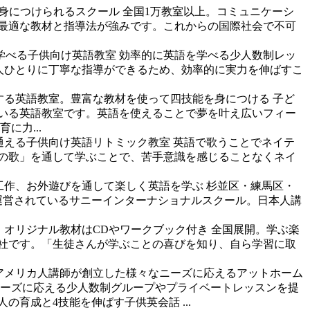
身につけられるスクール
全国1万教室以上。コミュニケーシ
に最適な教材と指導法が強みです。これからの国際社会で不可
学べる子供向け英語教室
効率的に英語を学べる少人数制レッ
。生徒一人ひとりに丁寧な指導ができるため、効率的に実力を伸ばすこ
する英語教室。豊富な教材を使って四技能を身につける
子ど
いる英語教室です。英語を使えることで夢を叶え広いフィー
力...
通える子供向け英語リトミック教室
英語で歌うことでネイテ
の歌」を通して学ぶことで、苦手意識を感じることなくネイ
工作、お外遊びを通して楽しく英語を学ぶ
杉並区・練馬区・
運営されているサニーインターナショナルスクール。日本人講
。オリジナル教材はCDやワークブック付き
全国展開。学ぶ楽
会社です。「生徒さんが学ぶことの喜びを知り、自ら学習に取
アメリカ人講師が創立した様々なニーズに応えるアットホーム
ニーズに応える少人数制グループやプライベートレッスンを提
育成と4技能を伸ばす子供英会話 ...