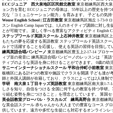
ECCジュニア 西大泉地区区民館北教室
東京都練馬区西大泉5-
ョン力を育む ECCジュニアの母体は、55年以上の歴史を
欠な「コミュニケーション能力」を育みます。 子どもの気持ち
Wouse English School | 江古田教室
東京都練馬区旭丘 1-73-9 
スン English Camp Japanでは、1人のネイティ
とが可能です。 楽しく学べる豊富なアクティビティ English C..
ステップワールド英語スクール 上石神井教室
東京都練馬区上石
もたちの夢を応援する英語教室 ステップワールド英語スク
ルドで活躍することを応援し、使える英語の習得を目指していま
練馬英語合唱バンビーノ
東京都練馬区豊玉上2-17-14 ブロケ
ィブ並の発音に 練馬英語合唱バンビーノのレッスンは「英
ティブのような英語を身に付けることができます。 0歳の幼児
サニーインターナショナルスクール 平和台仲町小前教室
東京
板橋区にある計4つの教室や施設でクラスを開講 子ども達
師と外国人講師が在籍しており、クラスによっては2人体制で指
学研 南大泉１丁目キッズ英語教室
東京都練馬区南大泉1-7-1
しさを知り、自信をつける 全国に何千もの教室を持つ学研。
り組む姿勢を身につけること」を理念としています。 算国セッ
英会話教室グローバル・ラスカルズ 練馬高野台
東京都練馬区
な英会話スクール
赤ちゃんから大人までの豊富なコース グ
供しています。遠方や多忙な生徒にも対応するオンラインレッス