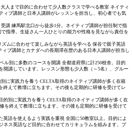
ら大人まで目的に合わせて少人数クラスで学べる教室
ネイティ
イティブ講師と日本人講師がレッスンを担当し、初心者でも気
く受講
練馬駅北口から徒歩1分。ネイティブ講師が担任制で指
制で指導。生徒さん一人ひとりの能力や性格を見ながら責任を
リズムに合わせて楽しみながら英語を学べる 保谷で親子英語
ティブ講師とカナダへの長期滞在歴のある日本人講師が担当し
ベル別に多数のコースを開講
全都道府県に計250校舎。目的
スを開講しています。レッスン形態も少人数（～5名）、グルー
的別に実践力を養う
CELTA取得のネイティブ講師が多く在籍
修を終えて教壇に立ちます。その後も定期的に研修を受けてレ
。目的別に実践力を養う
CELTA取得のネイティブ講師が多く在
の研修を終えて教壇に立ちます。その後も定期的に研修を受けて
た英語を使えるよう実践を重視
全国に50教室以上。目的によ
ビジネス英語など目的に合わせてカリキュラムを組みます。プ