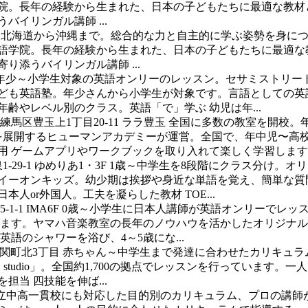
外語学院。長年の経験から生まれた、日本の子どもたちに最適な教
イリンガル講師 ...
1
北海道から沖縄まで。総合的な力と自主的に学ぶ姿勢を身に
CC外語学院。長年の経験から生まれた、日本の子どもたちに最適
添うバイリンガル講師 ...
年少～小学生対象の英語オンリーのレッスン。セサミストリー
こども英語塾。年少さんから小学生が対象です。言語としての英
齢やレベル別のクラス。英語「で」学ぶ 幼児は年...
練馬区豊玉上1丁目20-11 ララ豊玉
全国に多数の教室を開校。
を展開するヒューマンアカデミーが運営。全国で、年中児〜高
 ゲームアプリやワークブックを取り入れて楽しく学習します..
29-1 ゆめりあ1・3F
1歳～中学生を8段階にクラス分け。オ
るイーオンキッズ。幼少期は挨拶や身近な単語を覚え、簡単な質
人or外国人。工夫を凝らした教材 TOE...
-1 IMA6F
0歳～小学生に日本人講師が英語オンリーでレッ
にあります。ヤマハ音楽教室の長年のノウハウを活かしたオリジ
語のシャワーを浴び、4～5歳にな...
関町北3丁目
赤ちゃん～中学生まで発達に合わせたカリキュラ
studio」。全国約1,700の拠点でレッスンを行っています
当 四技能を伸ば...
立中高一貫校にも対応した目的別のカリキュラム、プロの講師