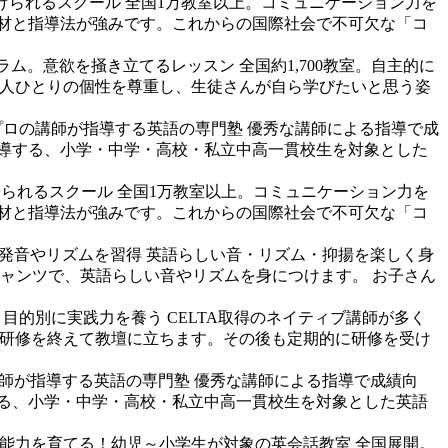
けられるスクール
全国1万教室以上。コミュニケーション力を
教材と指導法が強みです。これからの国際社会で不可欠な「コ
ラム。意欲を掻き立てるレッスン
全国約1,700教室。自主的に
す。一人ひとりの個性を尊重し、生徒さんが自ら学びたいと思う姿
プロの講師が指導する英語の専門塾
優秀な講師による指導で成
導する、小学・中学・高校・私立中高一貫校生を対象とした
けられるスクール
全国1万教室以上。コミュニケーション力を
教材と指導法が強みです。これからの国際社会で不可欠な「コ
発音やリズムを習得
英語らしい音・リズム・抑揚を楽しく身
チャンツで、英語らしい音やリズムを身につけます。 お子さん
。目的別に実践力を養う
CELTA取得のネイティブ講師が多く
間の研修を終えて教壇に立ちます。その後も定期的に研修を受け
師が指導する英語の専門塾
優秀な講師による指導で成績向
る、小学・中学・高校・私立中高一貫校生を対象とした英語
能力を育てる！幼児～小学生が対象の英会話教室
全国展開。