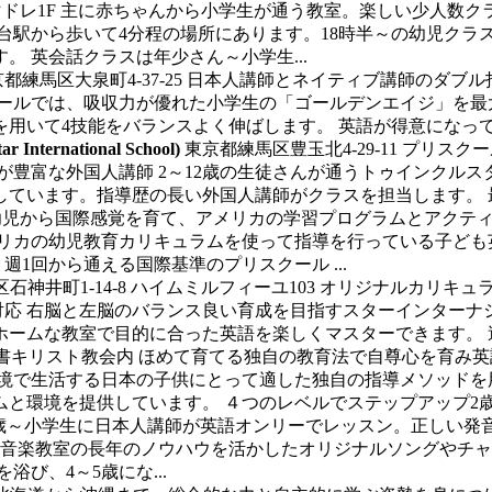
マドレ1F
主に赤ちゃんから小学生が通う教室。楽しい少人数ク
台駅から歩いて4分程の場所にあります。18時半～の幼児クラ
 英会話クラスは年少さん～小学生...
都練馬区大泉町4-37-25
日本人講師とネイティブ講師のダブル
クールでは、吸収力が優れた小学生の「ゴールデンエイジ」を最
用いて4技能をバランスよく伸ばします。 英語が得意になって夢
rnational School)
東京都練馬区豊玉北4-29-11
プリスクー
が豊富な外国人講師 2～12歳の生徒さんが通うトゥインクル
ています。指導歴の長い外国人講師がクラスを担当します。 最大
幼児から国際感覚を育て、アメリカの学習プログラムとアクテ
メリカの幼児教育カリキュラムを使って指導を行っている子ども
1回から通える国際基準のプリスクール ...
石神井町1-14-8 ハイムミルフィーユ103
オリジナルカリキュ
対応 右脳と左脳のバランス良い育成を目指すスターインターナ
ムな教室で目的に合った英語を楽しくマスターできます。 週1回
 聖書キリスト教会内
ほめて育てる独自の教育法で自尊心を育み英
環境で生活する日本の子供にとって適した独自の指導メソッドを
環境を提供しています。 ４つのレベルでステップアップ2歳か
歳～小学生に日本人講師が英語オンリーでレッスン。正しい発
ヤマハ音楽教室の長年のノウハウを活かしたオリジナルソングやチ
び、4～5歳にな...