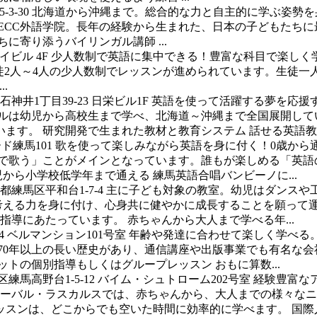
3-30
北海道から沖縄まで。総合的な力と自主的に学ぶ姿勢を
持つECC外語学院。長年の経験から生まれた、日本の子どもたち
に寄り添うバイリンガル講師 ...
ロイビル 4F
少人数制で英語に集中できる！豊富な科目で楽しく
ブ講師に対し生徒2人～4人の少人数制でレッスンが進められています
.
神井1丁目39-23 日栄ビル1F
英語を使って活躍する夢を応援
ールは幼児から高校生まで学べ、北海道～沖縄まで全国展開して
す。 研究開発で生まれた教材と教育システム 話せる英語教育に
ード練馬101
歌を使って楽しみながら英語を身に付く！0歳から
語で歌う」ことがメインとなっています。誰もが楽しめる「英語
から小学校低学年まで通える 練馬英語合唱バンビーノに...
都練馬区平和台1-7-4
主に子ども対象の教室。幼児はダンスや
が考える力を身に付け、心身共に健やかに成長することを願って
導にあたっています。 赤ちゃんから大人まで学べる年...
4 ベルマンション101号室
年齢や発達に合わせて楽しく学べる
70年以上の長い歴史があり、通信講座や出版事業でも有名な
トの個別指導もしくはグループレッスン おもに算数...
練馬高野台1-5-12 バイム・シュトローム202号室
経験豊富な
ローバル・ラスカルスでは、赤ちゃんから、大人までの様々な
ンは、どこからでも空いた時間に効率的に学べます。 国際人の