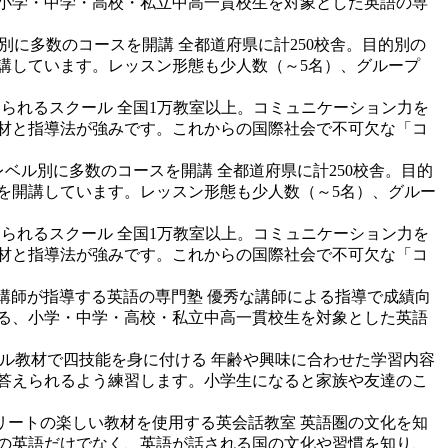
小学・中学・高校・私立中高一貫校生を対象とした英語の専
別に多数のコースを開講
全都道府県に計250校舎。目的別の
開講しています。レッスン形態も少人数（～5名）、グループ
けられるスクール
全国1万教室以上。コミュニケーション力を
教材と指導法が強みです。これからの国際社会で不可欠な「コ
レベル別に多数のコースを開講
全都道府県に計250校舎。目的
スを開講しています。レッスン形態も少人数（～5名）、グルー
けられるスクール
全国1万教室以上。コミュニケーション力を
教材と指導法が強みです。これからの国際社会で不可欠な「コ
講師が指導する英語の専門塾
優秀な講師による指導で成績向
る、小学・中学・高校・私立中高一貫校生を対象とした英語
ナル教材で四技能を身に付ける
年齢や興味に合わせた学習内容
答えられるよう練習します。小学生になると家族や友達のこ
リートの楽しい教材を使用する英会話教室
英語圏の文化を知
の英語だけでなく、英語が話される国の文化や習慣を知り、