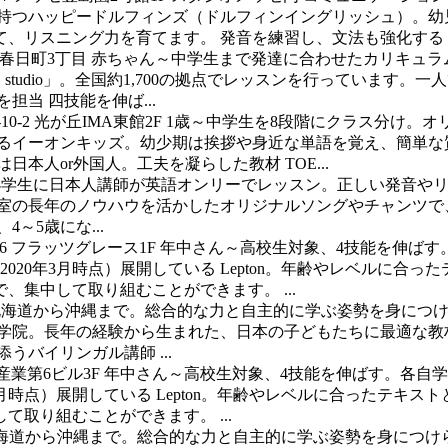
を持つハッピードルフィンズ（ドルフィンイングリッシュ）。幼
、リスニング力を育てます。 発音を練習し、文法も強化する「小
春日町3丁目
赤ちゃん～中学生まで発達に合わせたカリキュラ
studio」。全国約1,700の拠点でレッスンを行っています
当 四技能を伸ば...
0-2 光が丘IMA東館2F
1歳～中学生を8段階にクラス分け。オ
いるイーオンキッズ。幼少期は挨拶や身近な単語を覚え、簡単な
本人or外国人。工夫を凝らした教材 TOE...
小学生に日本人講師が英語オンリーでレッスン。正しい発音や
楽教室の長年のノウハウを活かしたオリジナルソングやチャンツ
～5歳にな...
16 フラッツグレース1F
年中さん～高校生対象、4技能を伸ばす
2020年3月時点）展開している Lepton。年齢やレベルに
、集中して取り組むことができます。 ...
北海道から沖縄まで。総合的な力と自主的に学ぶ姿勢を身につ
C外語学院。長年の経験から生まれた、日本の子どもたちに最適な
バイリンガル講師 ...
幸産業第6ビル3F
年中さん～高校生対象、4技能を伸ばす。各自
年3月時点）展開している Lepton。年齢やレベルに合ったテ
取り組むことができます。 ...
海道から沖縄まで。総合的な力と自主的に学ぶ姿勢を身につけ