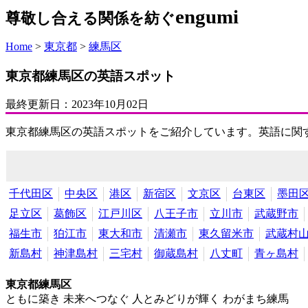
engumi
尊敬し合える関係を紡ぐ
Home
>
東京都
>
練馬区
東京都練馬区の英語スポット
最終更新日：
2023年10月02日
東京都練馬区の英語スポットをご紹介しています。英語に関
千代田区
中央区
港区
新宿区
文京区
台東区
墨田
足立区
葛飾区
江戸川区
八王子市
立川市
武蔵野市
福生市
狛江市
東大和市
清瀬市
東久留米市
武蔵村
新島村
神津島村
三宅村
御蔵島村
八丈町
青ヶ島村
東京都練馬区
ともに築き 未来へつなぐ 人とみどりが輝く わがまち練馬