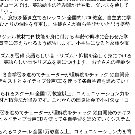
児コースでは、英語絵本の読み聞かせや歌、ダンスを通して
...
ム。意欲を掻き立てるレッスン
全国約1,700教室。自主的に学
。一人ひとりの個性を尊重し、生徒さんが自ら学びたいと思う姿勢
リジナル教材で四技能を身に付ける
年齢や興味に合わせた学
質問に答えられるよう練習します。小学生になると家族や友
リズムを習得
英語らしい音・リズム・抑揚を楽しく身につける
で、英語らしい音やリズムを身につけます。 お子さんの年齢や
。各自学習を進めてチューターが理解度をチェック
独自開発
合ったテキストとネイティブ音声CDを使って各自学習を進めていく
けられるスクール
全国1万教室以上。コミュニケーション力を
教材と指導法が強みです。これからの国際社会で不可欠な「コ
学習を進めてチューターが理解度をチェック
独自開発のテキス
キストとネイティブ音声CDを使って各自学習を進めていくシステム
られるスクール
全国1万教室以上。コミュニケーション力を育