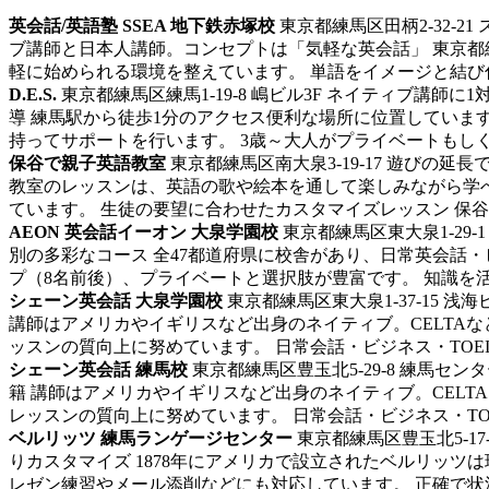
英会話/英語塾 SSEA 地下鉄赤塚校
東京都練馬区田柄2-32-21
ブ講師と日本人講師。コンセプトは「気軽な英会話」 東京都
軽に始められる環境を整えています。 単語をイメージと結び付
D.E.S.
東京都練馬区練馬1-19-8 嶋ビル3F
ネイティブ講師に1
導 練馬駅から徒歩1分のアクセス便利な場所に位置してい
持ってサポートを行います。 3歳～大人がプライベートもしくは
保谷で親子英語教室
東京都練馬区南大泉3-19-17
遊びの延長
教室のレッスンは、英語の歌や絵本を通して楽しみながら学
ています。 生徒の要望に合わせたカスタマイズレッスン 保谷で
AEON 英会話イーオン 大泉学園校
東京都練馬区東大泉1-29-1
別の多彩なコース 全47都道府県に校舎があり、日常英会話
プ（8名前後）、プライベートと選択肢が豊富です。 知識を活か
シェーン英会話 大泉学園校
東京都練馬区東大泉1-37-15 浅海
講師はアメリカやイギリスなど出身のネイティブ。CELTA
ッスンの質向上に努めています。 日常会話・ビジネス・TOEIC
シェーン英会話 練馬校
東京都練馬区豊玉北5-29-8 練馬セン
籍 講師はアメリカやイギリスなど出身のネイティブ。CEL
レッスンの質向上に努めています。 日常会話・ビジネス・TOEI
ベルリッツ 練馬ランゲージセンター
東京都練馬区豊玉北5-17-
りカスタマイズ 1878年にアメリカで設立されたベルリッ
レゼン練習やメール添削などにも対応しています。 正確で状況