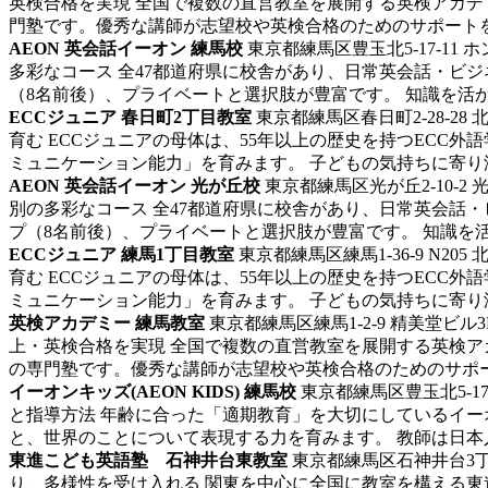
英検合格を実現 全国で複数の直営教室を展開する英検アカ
門塾です。優秀な講師が志望校や英検合格のためのサポートを行
AEON 英会話イーオン 練馬校
東京都練馬区豊玉北5-17-11 
多彩なコース 全47都道府県に校舎があり、日常英会話・ビ
（8名前後）、プライベートと選択肢が豊富です。 知識を活かし
ECCジュニア 春日町2丁目教室
東京都練馬区春日町2-28-28
育む ECCジュニアの母体は、55年以上の歴史を持つEC
ミュニケーション能力」を育みます。 子どもの気持ちに寄り添う
AEON 英会話イーオン 光が丘校
東京都練馬区光が丘2-10-2 
別の多彩なコース 全47都道府県に校舎があり、日常英会話
プ（8名前後）、プライベートと選択肢が豊富です。 知識を活か
ECCジュニア 練馬1丁目教室
東京都練馬区練馬1-36-9 N205
育む ECCジュニアの母体は、55年以上の歴史を持つEC
ミュニケーション能力」を育みます。 子どもの気持ちに寄り添う
英検アカデミー 練馬教室
東京都練馬区練馬1-2-9 精美堂ビル3
上・英検合格を実現 全国で複数の直営教室を展開する英検
の専門塾です。優秀な講師が志望校や英検合格のためのサポート
イーオンキッズ(AEON KIDS) 練馬校
東京都練馬区豊玉北5-17
と指導方法 年齢に合った「適期教育」を大切にしているイ
と、世界のことについて表現する力を育みます。 教師は日本人or
東進こども英語塾 石神井台東教室
東京都練馬区石神井台3
り、多様性を受け入れる 関東を中心に全国に教室を構える