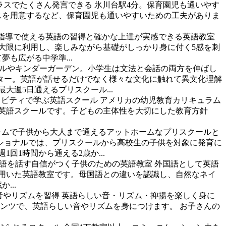
ラスでたくさん発言できる
氷川台駅4分。保育園児も通いやす
スを用意するなど、保育園児も通いやすいための工夫がありま
指導で使える英語の習得と確かな上達が実感できる英語教室
大限に利用し、楽しみながら基礎がしっかり身に付く5感を刺
も広がる中学準...
ルやキンダーガーデン。小学生は文法と会話の両方を伸ばし
スター。英語が話せるだけでなく様々な文化に触れて異文化理解
週5日通えるプリスクール...
ィビティで学ぶ英語スクール
アメリカの幼児教育カリキュラム
英語スクールです。子どもの主体性を大切にした教育方針
ラムで子供から大人まで通えるアットホームなプリスクールと
ショナルでは、プリスクールから高校生の子供を対象に発育に
1時間から通える2歳か...
語を話す自信がつく子供のための英語教室
外国語として英語
用いた英語教室です。母国語との違いを認識し、自然なネイ
...
音やリズムを習得
英語らしい音・リズム・抑揚を楽しく身に
ャンツで、英語らしい音やリズムを身につけます。 お子さんの