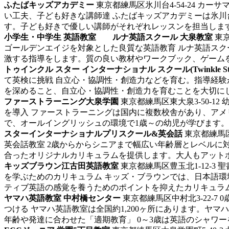
ふたばキッズアカデミー
東京都練馬区氷川台4-54-24 カーサ
い工夫、子ども好きな講師達 ふたばキッズアカデミーは氷川
す。子ども好きで優しい講師がそれぞれレッスンを担当します。
小学生・中学生 英語教室 ルナ英語スクール 大泉教室
東京
ゴールデンエイジを対象とした良質な英語教育 ルナ英語ス
激する指導をします。質の良い教材やワークブック、ゲームを
トゥインクル スター インターナショナル スクール(Twinkle Star Inte
て英検に挑戦
自立心・協調性・創造力などを育む。指導経験
を深めること、自立心・協調性・創造力を育むことを大切にし
ファーストラーニング大泉学園
東京都練馬区東大泉3-50-12
を導入 ファーストラーニングは国内に複数校舎があり、ア
で、オールイングリッシュの環境で1歳～の幼児が学びます。 週
スターインターナショナルプリスクール&英会話
東京都練馬区
英会話教室
2歳からからシニアまで幅広い年齢層とレベルに
合ったオリジナルカリキュラムを提供します。大人もアットホー
キッズブラウン江古田英語教室
東京都練馬区豊玉北1-12-3
を学ぶためのカリキュラム キッズ・ブラウンでは、日本語
ティブ英語の感覚を養うためのポイントを抑えたカリキュラムと
ヤマハ英語教室 中村橋センター
東京都練馬区中村北3-22-7
0
つける ヤマハ英語教室は全国約1,200ヶ所にあります。
年齢や発達に合わせた「適期教育」 0～3歳は英語のシャワーを浴