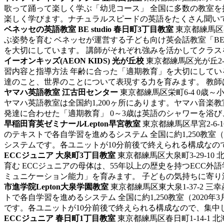
歌って踊って楽しく学ぶ「幼児コース」 全国に多数の教室
楽しく学びます。ナチュラルスピードの英語をたくさん聞いて
ベネッセの英語教室 BE studio 春日町3丁目教室
東京都練馬区
ぶ姿勢を育む ベネッセが運営する子ども向け英会話教室「BE 
を大切にしています。 講師がそれぞれ強みを活かしてクラスを担
イーオンキッズ(AEON KIDS) 光が丘校
東京都練馬区光が丘2-1
習内容と指導方法 年齢に合った「適期教育」を大切にして
達のこと、世界のことについて表現する力を育みます。 教師は日
ヤマハ英語教室 江古田センター
東京都練馬区栄町6-4
0歳～
ヤマハ英語教室は全国約1,200ヶ所にあります。ヤマハ音
発達に合わせた「適期教育」 0～3歳は英語のシャワーを浴び、4
早稲田育英ゼミナールLepton早宮教室
東京都練馬区早宮2-6-
のテキストで各自学習を進めるシステム 全国に約1,250教室（
システムです。各ユニットが10分前後で終えられる構成なので
ECCジュニア 大泉町3丁目教室
東京都練馬区大泉町3-29-10
育む ECCジュニアの母体は、55年以上の歴史を持つEC
ミュニケーション能力」を育みます。 子どもの気持ちに寄り添う
市進学院Lepton大泉学園教室
東京都練馬区東大泉1-37-2 三
トで各自学習を進めるシステム 全国に約1,250教室（2020
です。各ユニットが10分前後で終えられる構成なので、集中して
ECCジュニア 春日町1丁目教室
東京都練馬区春日町1-14-1
北