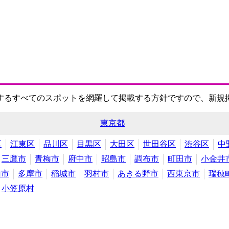
するすべてのスポットを網羅して掲載する方針ですので、新規
東京都
区
江東区
品川区
目黒区
大田区
世田谷区
渋谷区
中
三鷹市
青梅市
府中市
昭島市
調布市
町田市
小金井
山市
多摩市
稲城市
羽村市
あきる野市
西東京市
瑞穂
小笠原村