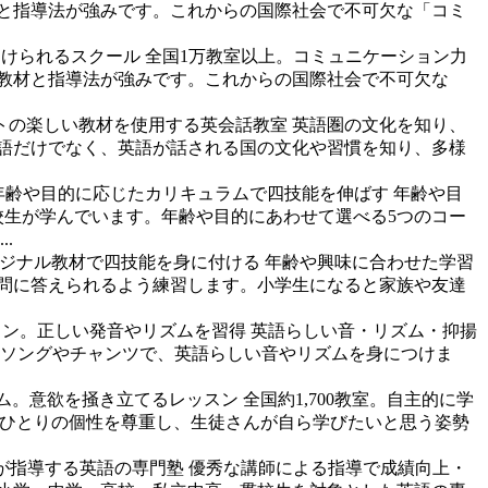
材と指導法が強みです。これからの国際社会で不可欠な「コミ
つけられるスクール
全国1万教室以上。コミュニケーション力
な教材と指導法が強みです。これからの国際社会で不可欠な
トの楽しい教材を使用する英会話教室
英語圏の文化を知り、
語だけでなく、英語が話される国の文化や習慣を知り、多様
年齢や目的に応じたカリキュラムで四技能を伸ばす
年齢や目
校生が学んでいます。年齢や目的にあわせて選べる5つのコー
.
リジナル教材で四技能を身に付ける
年齢や興味に合わせた学習
問に答えられるよう練習します。小学生になると家族や友達
スン。正しい発音やリズムを習得
英語らしい音・リズム・抑揚
ナルソングやチャンツで、英語らしい音やリズムを身につけま
ム。意欲を掻き立てるレッスン
全国約1,700教室。自主的に学
。一人ひとりの個性を尊重し、生徒さんが自ら学びたいと思う姿勢
が指導する英語の専門塾
優秀な講師による指導で成績向上・