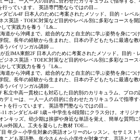
デミーは、一人一人の目的に合わせたカリキュラムで指導する、
っています。 英語専門塾ならではの目...
ホンダビル4F
日本人のために考案されたメソッド。目的・レベル
ジネス英語・TOEIC対策など目的やレベル別に多彩なコースを
て実践力を養う「L&...
北海道から沖縄まで。総合的な力と自主的に学ぶ姿勢を身につ
C外語学院。長年の経験から生まれた、日本の子どもたちに最適な
バイリンガル講師 ...
光が丘IMA東館2F
日本人のために考案されたメソッド。目的・
・ビジネス英語・TOEIC対策など目的やレベル別に多彩なコー
して実践力を養う「L&...
北海道から沖縄まで。総合的な力と自主的に学ぶ姿勢を身につ
C外語学院。長年の経験から生まれた、日本の子どもたちに最適な
バイリンガル講師 ...
F
私立中高一貫校にも対応した目的別のカリキュラム、プロの
アカデミーは、一人一人の目的に合わせたカリキュラムで指導す
を行っています。 英語専門塾ならではの目...
-11 ホンダビル4F
1歳～中学生を8段階にクラス分け。オリジ
ーオンキッズ。幼少期は挨拶や身近な単語を覚え、簡単な質問に
外国人。工夫を凝らした教材 TOE...
丁目
年少～小学生対象の英語オンリーのレッスン。セサミスト
東進こども英語塾。年少さんから小学生が対象です。言語として