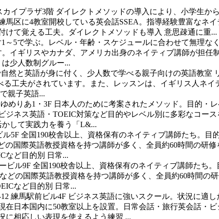
 スカイプラザ3階
ダイレクトメソッドの導入により、小学生か
練馬区に4教室開校している英会話SSEA。指導経験豊富なネ
けて覚える工夫。ダイレクトメソッドも導入 意思疎通に重...
対1～5で学ぶ。レベル・年齢・スケジュールに合わせて無理な
ます。イギリスやカナダ、アメリカ出身のネイティブ講師が担任
少人数制グルー...
で自然と英語が身に付く、少人数で学べる親子向けの英語教室
べる工夫がされています。また、レッスンは、イギリス人ネイ
親子英語...
 ゆめりあ1・3F
日本人のために考案されたメソッド。目的・レ
・ビジネス英語・TOEIC対策など目的やレベル別に多彩なコー
して実践力を養う「L&...
ビル5F
全国190校舎以上、資格保有のネイティブ講師たち。目
などの国際英語教授資格を持つ講師が多く、全員約60時間の研
など目的別 日常...
タービル9F
全国190校舎以上、資格保有のネイティブ講師たち
TAなどの国際英語教授資格を持つ講師が多く、全員約60時間
Cなど目的別 日常...
12 練馬駅前ビル4F
ビジネス英語に強いスクール。状況に適し
ツは現在日本国内に50教室以上を設置。日常会話・旅行英会話・
に相応しい表現を使えるよう練習 ...