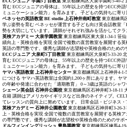
ECCジュニア 学園5丁目教室
東京都練馬区大泉学園町5-40-2
育む ECCジュニアの母体は、55年以上の歴史を持つEC
ミュニケーション能力」を育みます。 子どもの気持ちに寄り添う
ベネッセの英語教室 BE studio 上石神井南町教室
東京都練馬
学ぶ姿勢を育む ベネッセが運営する子ども向け英会話教室「BE
勢を大切にしています。 講師がそれぞれ強みを活かしてクラスを
英検アカデミー 大泉学園教室
東京都練馬区東大泉1-34-1 笹
績向上・英検合格を実現 全国で複数の直営教室を展開する
英語の専門塾です。優秀な講師が志望校や英検合格のためのサポ
ECCジュニア 大泉町5丁目教室
東京都練馬区大泉町5-33-20
育む ECCジュニアの母体は、55年以上の歴史を持つEC
ミュニケーション能力」を育みます。 子どもの気持ちに寄り添う
ヤマハ英語教室 上石神井センター
東京都練馬区上石神井4-1-
につける ヤマハ英語教室は全国約1,200ヶ所にあります
の年齢や発達に合わせた「適期教育」 0～3歳は英語のシャワーを
シェーン英会話 石神井公園校
東京都練馬区石神井町3-18-11 
在籍 講師はアメリカやイギリスなど出身のネイティブ。CE
てレッスンの質向上に努めています。 日常会話・ビジネス・TOE
英検アカデミー 石神井公園教室
東京都練馬区石神井町3-26-3
上・英検合格を実現 全国で複数の直営教室を展開する英検
の専門塾です。優秀な講師が志望校や英検合格のためのサポート
ドルフィンイングリッシュ 豊島園教室
東京都練馬区練馬4-19