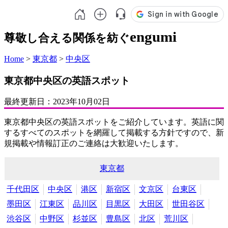
engumi
尊敬し合える関係を紡ぐ
Home
>
東京都
>
中央区
東京都中央区の英語スポット
最終更新日：
2023年10月02日
東京都中央区の英語スポットをご紹介しています。英語に関
するすべてのスポットを網羅して掲載する方針ですので、新
規掲載や情報訂正のご連絡は大歓迎いたします。
東京都
千代田区
中央区
港区
新宿区
文京区
台東区
墨田区
江東区
品川区
目黒区
大田区
世田谷区
渋谷区
中野区
杉並区
豊島区
北区
荒川区