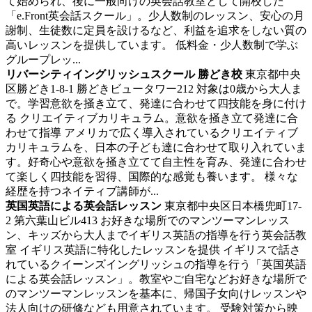
て始められ、後に一般向けの英会話教室として開校した
「e.Front英会話スクール」。少人数制のレッスン、安心の月
謝制、生徒数に定員を設けるなど、利益を追求をしない質の
高いレッスンを提供しています。 低料金・少人数制で学ぶ
グループレッ...
リバーシティイングリッシュスクール 勝どき校
東京都中央
区勝どき1-8-1 勝どきビュータワー212
対象は0歳から大人ま
で。学習意欲を掻き立て、発達に合わせて四技能を身に付け
る
クリエイティブカリキュラム。意欲を掻き立て発達に合
わせて指導 アメリカで広く導入されているクリエイティブ
カリキュラムを、日本の子ども達に合わせて取り入れていま
す。好奇心や意欲を掻き立てて自主性を育み、発達に合わせ
て楽しく四技能を習得、国際的な感覚も養います。 様々な
経歴を持つネイティブ講師が...
英国英語による英会話レッスン
東京都中央区日本橋兜町17-
2 第六葉山ビル413
お好きな場所でのマンツーマンレッス
ン、キッズから大人までイギリス英語の指導を行う英会話教
室
イギリス英語に特化したレッスンを提供 イギリスで話さ
れているクイーンズイングリッシュの指導を行う「英国英語
による英会話レッスン」。教室やご自宅などお好きな場所で
のマンツーマンレッスンを基本に、帰国子女向けレッスンや
法人向けの研修なども用意されています。 受験対策から映