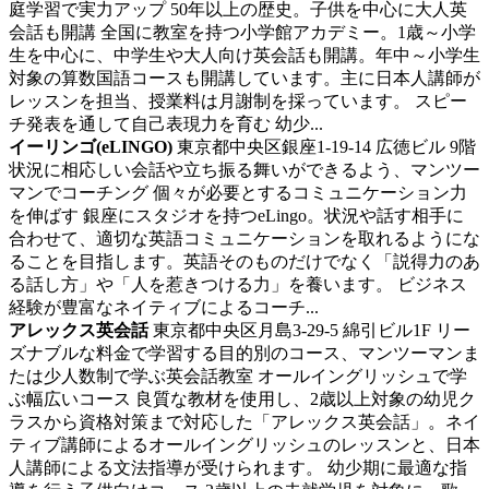
庭学習で実力アップ
50年以上の歴史。子供を中心に大人英
会話も開講 全国に教室を持つ小学館アカデミー。1歳～小学
生を中心に、中学生や大人向け英会話も開講。年中～小学生
対象の算数国語コースも開講しています。主に日本人講師が
レッスンを担当、授業料は月謝制を採っています。 スピー
チ発表を通して自己表現力を育む 幼少...
イーリンゴ(eLINGO)
東京都中央区銀座1-19-14 広徳ビル 9階
状況に相応しい会話や立ち振る舞いができるよう、マンツー
マンでコーチング
個々が必要とするコミュニケーション力
を伸ばす 銀座にスタジオを持つeLingo。状況や話す相手に
合わせて、適切な英語コミュニケーションを取れるようにな
ることを目指します。英語そのものだけでなく「説得力のあ
る話し方」や「人を惹きつける力」を養います。 ビジネス
経験が豊富なネイティブによるコーチ...
アレックス英会話
東京都中央区月島3‐29‐5 綿引ビル1F
リー
ズナブルな料金で学習する目的別のコース、マンツーマンま
たは少人数制で学ぶ英会話教室
オールイングリッシュで学
ぶ幅広いコース 良質な教材を使用し、2歳以上対象の幼児ク
ラスから資格対策まで対応した「アレックス英会話」。ネイ
ティブ講師によるオールイングリッシュのレッスンと、日本
人講師による文法指導が受けられます。 幼少期に最適な指