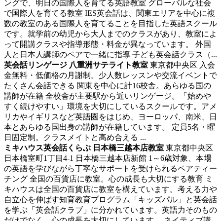
ングで、明日の国際人を育てる英語教室
グローバルな社会
で国際人を育てる教室 IES英会話は、関東エリアを中心に複
数の教室のある国際人を育てることを目指した英語スクール
です。就学前の幼児から大人までのクラスがあり、教室によ
って開講クラスや指導形態・料金が異なっています。 外国
人と日本人講師のペアで一緒に指導 子ども英会話クラス（...
英会話リンゲージ 八重洲サテライト教室
東京都中央区
入会
金無料・低価格の月謝制。少人数レッスンや交流イベントで
たくさん会話できる
関東を中心に計16校舎。あらゆる国の
講師が在籍 全校舎が主要駅から近いリンゲージ。「始めや
すく続けやすい」環境を大切にしているスクールです。アメ
リカやイギリスなど英語圏をはじめ、ヨーロッパ、南米、日
本とあらゆる国出身の講師が在籍しています。 定員5名・曜
日固定制。クラスメイトと高め合える ...
ミキハウス英会話くらぶ 日本橋三越本店教室
東京都中央区
日本橋室町1丁目4-1 日本橋三越本店新館
1～6歳対象、本場
の英語を学びながら丁寧なサポートを受けられるペアティー
チング
全国の百貨店に教室。心の成長も大切にする教育 ミ
キハウスは全国の百貨店に教室を構えています。考える力や
自立心を伸ばす知育教育プログラム「キッズパル」と英会話
を学ぶ「英会話クラブ」に分かれています。英語力そのもの
だけでなく、心の成長を大切にしています。 ネイティブ講