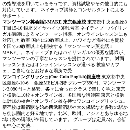
の指導法を用いているそうです。資格試験やその他目的にも
対応しています。 ネイティブ講師とコンサルタントによる
サポート ...
マンツーマン英会話I-MAKE 東京銀座校
東京都中央区銀座8
丁目15-10 銀座ダイヤハイツ3階1号室
ネイティブ・バイリン
ガル講師によるマンツーマン指導、オンラインレッスンにも
対応した教室
国内に20教室以上、ハワイなど海外にも開校
全国で20教室以上を開校する「マンツーマン英会話 I-
MAKE」。ネイティブまたはバイリンガルの優秀な講師が、
マンツーマンの丁寧なレッスンを提供されています。 対面
レッスンまたはオンラインレッスンが選べる 教室やカフ
ェ、ご自宅などお好きな場所で受...
ワンコイングリッシュ(One Coin English)銀座校
東京都中央
区銀座8-10-6 銀座MEビル2階
グループ550円、マンツーマ
ン3,080円～と格安。各々に合ったクラスで楽しく学ぶ
東京
と横浜に10校＋オンライン校。多国籍な講師陣 東京と横浜
に計10の校舎とオンライン校を持つワンコイングリッシュ。
新宿校は新宿駅を始め西武新宿駅や大久保駅など多数の駅か
ら徒歩圏内と好立地です。北米、欧州、アジアとあらゆる地
域出身の講師が在籍しています。 グループは定員7名。会話
を中心に文法...