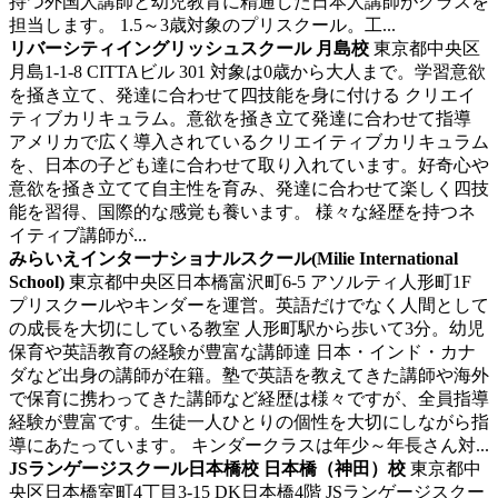
持つ外国人講師と幼児教育に精通した日本人講師がクラスを
担当します。 1.5～3歳対象のプリスクール。工...
リバーシティイングリッシュスクール 月島校
東京都中央区
月島1-1-8 CITTAビル 301
対象は0歳から大人まで。学習意欲
を掻き立て、発達に合わせて四技能を身に付ける
クリエイ
ティブカリキュラム。意欲を掻き立て発達に合わせて指導
アメリカで広く導入されているクリエイティブカリキュラム
を、日本の子ども達に合わせて取り入れています。好奇心や
意欲を掻き立てて自主性を育み、発達に合わせて楽しく四技
能を習得、国際的な感覚も養います。 様々な経歴を持つネ
イティブ講師が...
みらいえインターナショナルスクール(Milie International
School)
東京都中央区日本橋富沢町6-5 アソルティ人形町1F
プリスクールやキンダーを運営。英語だけでなく人間として
の成長を大切にしている教室
人形町駅から歩いて3分。幼児
保育や英語教育の経験が豊富な講師達 日本・インド・カナ
ダなど出身の講師が在籍。塾で英語を教えてきた講師や海外
で保育に携わってきた講師など経歴は様々ですが、全員指導
経験が豊富です。生徒一人ひとりの個性を大切にしながら指
導にあたっています。 キンダークラスは年少～年長さん対...
JSランゲージスクール日本橋校 日本橋（神田）校
東京都中
央区日本橋室町4丁目3-15 DK日本橋4階
JSランゲージスクー