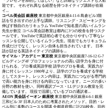
「プレゼンを添削してほしい」など詳細なリクエストも大歓
迎です。 それぞれ異なる経歴を持つネイティブ講師が在籍
イ...
コペル英会話 銀座校
東京都中央区銀座4-11-6 島倉ビル3階
話を引き出すのが上手な講師。リスニング・スピーキングを
伸ばす独自のカリキュラム
YouTubeで知名度の高いイムラン
先生が創立 コペル英会話教室は都内に3つの校舎を持つスク
ールです。YouTubeで英語初心者でも分かりやすい丁寧なレ
ッスンを公開しているイムラン先生。現在でもカリキュラム
作成だけでなく、レッスン自体も担当されています。 日本
語が話せる英語ネイティブの講師を...
サイマル・アカデミー 東京校
東京都中央区銀座7-16-12 G-7
ビルディング4F
プロフェッショナルの高い語学力を身に付
けられる、プロ養成英語学校
語学のプロを養成、実践力が
身に付くレッスン 1980年より、語学のプロを養成する学校
としてスタート。レッスン内容は、実践力につながる専門的
で高い能力を身に付ける内容になっています。ニーズの多い
分野の教材を使い、同時通訳ブース・LLデジタル教室を完
備しています。 現役で活躍しているプロの通訳者...
AEON 英会話イーオン 銀座校
東京都中央区銀座4-6-1 銀座
三和ビル 3F
日本人のために考案されたメソッド。目的・レ
ベル別に多数のコースを開講
全都道府県に計250校舎。目的