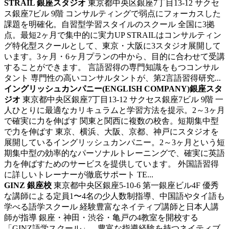
STRAIL 銀座スタジオ
東京都中央区銀座7丁目13-12 サクセ
ス銀座7ビル 9階
コンサルティングで弱点にフォーカスした
課題を明確化。自習型学習スタイルのスクール
全国に3拠
点。最短2ヶ月で集中的に実力UP STRAILはコンサルティン
グ特化型スクールとして、東京・大阪に3スタジオ展開して
います。3ヶ月・6ヶ月プランの中から、目的に合わせて受講
することができます。 言語習得の専門知識をもつコンサル
タント 専門性の高いコンサルタントが、第2言語習得研究...
イングリッシュカンパニー(ENGLISH COMPANY)銀座スタ
ジオ
東京都中央区銀座7丁目13-12 サクセス銀座7ビル 9階
一
人ひとりに最適なカリキュラムと学習方法を提示。2～3ヶ月
で確実に力を伸ばす
関東と関西に複数の校舎。短期集中型
で力を伸ばす 東京、横浜、大阪、京都、神戸にスタジオを
展開しているイングリッシュカンパニー。2～3ヶ月という短
期集中型の効率的なパーソナルトレーニングで、確実に英語
力を伸ばすためのサービスを提供しています。 外国語習得
に詳しいトレーナーが徹底サポート TE...
GINZ 銀座校
東京都中央区銀座5-10-6 第一銀座ビル4F
優秀
な講師による定員1〜4名の少人数制指導、中国語やタイ語も
学べる語学スクール
経験豊富なネイティブ講師と日本人講
師が指導 銀座・神田・渋谷・亀戸の4教室を開校する
「GINZ語学スクール」。豊富な指導経験を持つネイティブ