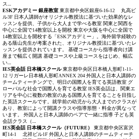
ス...
ESKアカデミー 銀座教室
東京都中央区銀座6-16-12 丸高ビ
ル3F
日本人講師がオリジナル教授法に基づいた効果的なレ
ッスンを提供、子供から大人まで学べる教室
関東と関西を
中心に全国で14教室以上を開校 東京や大阪を中心に全国で
14教室以上を開校する「ESKアカデミー」。海外留学経験の
ある蔭山先生が考案された、オリジナル教授法に基づいたレ
ッスンを提供されています。 基礎コースから指導者向け講
座まで幅広く開講 基礎コースや上級コースをはじめ、幅広
い...
IES英会話 日本橋スクール
東京都中央区日本橋人形町1-11-
12 リガーレ日本橋人形町ANNEX 204
外国人と日本人講師の
チームティーチングで、明日の国際人を育てる英語教室
グ
ローバルな社会で国際人を育てる教室 IES英会話は、関東エ
リアを中心に複数の教室のある国際人を育てることを目指し
た英語スクールです。就学前の幼児から大人までのクラスが
あり、教室によって開講クラスや指導形態・料金が異なって
います。 外国人と日本人講師のペアで一緒に指導 子ども英
会話クラス（...
IES英会話 日本橋スクール（FUTURE）
東京都中央区富沢
町14-1 北祥ビル1F
外国人と日本人講師のチームティーチ