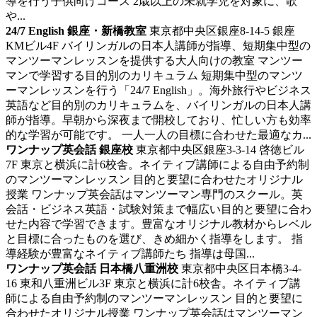
導を行う子供向けコース 2歳以上の未就学児を対象に、歌
や...
24/7 English 銀座・新橋教室
東京都中央区銀座8-14-5 銀座
KMビル4F
バイリンガルの日本人講師が指導、短期集中型の
マンツーマンレッスンを提供する大人向けの教室
マンツー
マンで学習する目的別のカリキュラム 短期集中型のマンツ
ーマンレッスンを行う「24/7 English」。海外旅行やビジネス
英語など目的別のカリキュラムを、バイリンガルの日本人講
師が指導。早朝から深夜まで開校しており、忙しい方も効率
的な学習が可能です。 一人一人の目標に合わせた最適なカ...
ワンナップ英会話 銀座校
東京都中央区銀座3-3-14 啓徳ビル
7F
東京と横浜に計6校舎。ネイティブ講師による自由予約制
のマンツーマンレッスン
目的と要望に合わせたオリジナル
授業 ワンナップ英会話はマンツーマン専門のスクール。英
会話・ビジネス英語・試験対策まで幅広い目的と要望に合わ
せた内容で学習できます。豊富なオリジナル教材からレベル
と目標に合ったものを選び、きめ細かく指導をします。 指
導経験が豊富なネイティブ講師たち 指導は母国...
ワンナップ英会話 日本橋八重洲校
東京都中央区日本橋3-4-
16 東和八重洲ビル3F
東京と横浜に計6校舎。ネイティブ講
師による自由予約制のマンツーマンレッスン
目的と要望に
合わせたオリジナル授業 ワンナップ英会話はマンツーマン