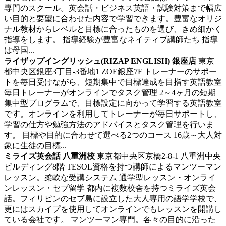
専門のスクール。英会話・ビジネス英語・試験対策まで幅広
い目的と要望に合わせた内容で学習できます。豊富なオリジ
ナル教材からレベルと目標に合ったものを選び、きめ細かく
指導をします。 指導経験が豊富なネイティブ講師たち 指導
は母国...
ライザップイングリッシュ(RIZAP ENGLISH) 銀座店
東京
都中央区銀座3丁目‐3番地1 ZOE銀座7F
トレーナーのサポー
トを毎日受けながら、短期集中で目標達成を目指す英語教室
毎日トレーナーがオンラインでタスク管理 2～4ヶ月の短期
集中型プログラムで、目標設定に向かって学習する英語教室
です。オンラインを利用してトレーナーが毎日サポートし、
学習の仕方や勉強方法のアドバイスとタスク管理を行いま
す。 目標や目的に合わせて選べる2つのコース 16歳～大人対
象に生徒の目標...
ミライズ英会話 八重洲校
東京都中央区京橋2‐8‐1 八重洲中央
ビルディング8階
TESOL資格を持つ講師によるマンツーマン
レッスン。柔軟な受講システム
通学型レッスン・オンライ
ンレッスン・セブ留学 都内に複数校舎を持つミライズ英会
話。フィリピンのセブ島に設立した大人専用の語学学校で、
更にはスカイプを使用してオンラインでもレッスンを開講し
ている会社です。 マンツーマン専門。各々の目的に沿った