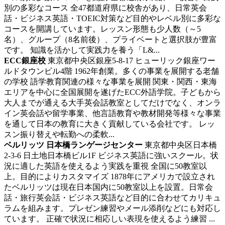
別の多彩なコース 全47都道府県に校舎があり、日常英会
話・ビジネス英語・TOEIC対策など目的やレベル別に多彩な
コースを開講しています。レッスン形態も少人数（～5
名）、グループ（8名前後）、プライベートと選択肢が豊富
です。 知識を活かして実践力を養う「L&...
ECC銀座校
東京都中央区銀座5-8-17 ヒューリック銀座ワー
ルドタウンビル4階
1962年創業。多くの事業を展開する老舗
の学校
語学教育関連の様々な事業を展開 関東・関西・東海
エリアを中心に全国展開を遂げたECC外語学院。子どもから
大人までが通える大手英会話教室としてだけでなく、オンラ
イン英会話や留学事業、他言語教育や教材開発等様々な事業
を通して日本の教育に大きく貢献している会社です。 レッ
スン振り替えや転勤への柔軟...
ベルリッツ 日本橋ランゲージセンター
東京都中央区日本橋
2-3-6 日土地日本橋ビル1F
ビジネス英語に強いスクール。状
況に適した英語を使えるよう実践を重視
全国に50教室以
上。目的によりカスタマイズ 1878年にアメリカで設立され
たベルリッツは現在日本国内に50教室以上を設置。日常会
話・旅行英会話・ビジネス英語など目的に合わせてカリキュ
ラムを組みます。プレゼン練習やメール添削などにも対応し
ています。 正確で状況に相応しい表現を使えるよう練習 ...