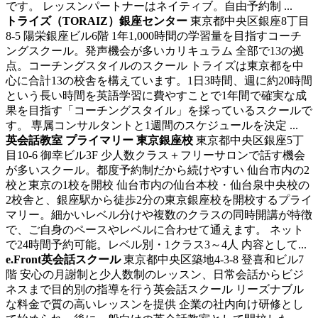
です。 レッスンパートナーはネイティブ。自由予約制 ...
トライズ（TORAIZ）銀座センター
東京都中央区銀座8丁目
8‐5 陽栄銀座ビル6階
1年1,000時間の学習量を目指すコーチ
ングスクール。発声機会が多いカリキュラム
全部で13の拠
点。コーチングスタイルのスクール トライズは東京都を中
心に合計13の校舎を構えています。1日3時間、週に約20時間
という長い時間を英語学習に費やすことで1年間で確実な成
果を目指す「コーチングスタイル」を採っているスクールで
す。 専属コンサルタントと1週間のスケジュールを決定 ...
英会話教室 プライマリー 東京銀座校
東京都中央区銀座5丁
目10-6 御幸ビル3F
少人数クラス＋フリーサロンで話す機会
が多いスクール。都度予約制だから続けやすい
仙台市内の2
校と東京の1校を開校 仙台市内の仙台本校・仙台泉中央校の
2校舎と、銀座駅から徒歩2分の東京銀座校を開校するプライ
マリー。細かいレベル分けや複数のクラスの同時開講が特徴
で、ご自身のペースやレベルに合わせて通えます。 ネット
で24時間予約可能。レベル別・1クラス3～4人 内容として...
e.Front英会話スクール
東京都中央区築地4-3-8 登喜和ビル7
階
安心の月謝制と少人数制のレッスン、日常会話からビジ
ネスまで目的別の指導を行う英会話スクール
リーズナブル
な料金で質の高いレッスンを提供 企業の社内向け研修とし