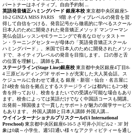
パートナーはネイティブ。自由予約制 ...
英語発音矯正ハミングバード 銀座本校
東京都中央区銀座5-
10-2 GINZA MISS PARIS 9階
ネイティブレベルの発音を習
得して自信をつける。発音記号から徹底的に学べるスクール
日本人のために開発された発音矯正メソッド マンツーマン
英仏会話レッスンやEラーニングで有名なロゼッタストー
ン・ラーニングセンターが母体の「英語発音矯正スクール
ハミングバード」。米国で日本人のために開発されたメソッ
ドで、ネイティブレベルの発音を目指します。 口の形と舌
の位置を理解し、講師を真...
ステージライン(Stage Line)銀座校
東京都中央区銀座4丁目8-
4 三原ビルディング5F
サポートが充実した大人英会話。ス
ケジュールに合わせて通える
銀座・新宿・仙台・名古屋に
計4校舎 仙台を拠点とするステージラインは都内にも2つ校
舎を持っており、校舎をまたいでの受講が可能な場合もあり
ます。校舎によっては英語だけでなく中国語コースも開講。
出発前～帰国後まで一貫したサポートが魅力の留学サービス
もあります。 外国人講師と日本人講師 外国人講...
ウイインターナショナルプリスクール(Ui International
Preschool)
東京都中央区銀座6-16-5 さ可井小川ビル2・3F
対
象は0歳～小学生。週5日通い様々なアクティビティーを通し