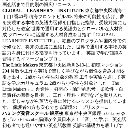
画会話まで目的別の幅広いコース...
GLOBAL LEARNER'S INSTITUTE
東京都中央区晴海二
丁目1番40号 晴海フロントビル208
将来の可能性を広げ、夢
を実現する本物の英語力習得を目指した指導、受験対策にも
対応した教室
世界で通用する英語力とグローバルな人材育
成 グローバルに活躍する人材育成を目指す「GLOBAL
LEARNER'S INSTITUTE」。独自のプログラムや国内外での
研修など、将来の進路に直結した、世界で通用する本物の英
語力を身に付ける指導を行っています。 英語で学び知識を
習得するイマージョンプロ...
The Little Makers
東京都中央区新川2-19-11 初穂マンション
204
算数や工作を英語で楽しく学びながら個性を育み才能を
引き出す、2歳から小学生対象の教室
工作や実験を通して英
語を学ぶカリキュラム 2歳から小学生を対象とした「The
Little Makers」。創造性・好奇心・論理的思考・柔軟性・自
己責任の習得を目指し、工作・理科・料理などを取り入れ
た、楽しみながら英語を身に付けるレッスンを提供していま
す。 保護者の方も安心できる環境の「プリスクー...
ハミング発音スクール 銀座校
東京都中央区銀座 5-6-12 みゆ
きビル 7F bizcube
講師が全員日本人！「音」で学ぶ、英会話
初心者でも通いやすい英会話教室
英語の基礎力を底上げす