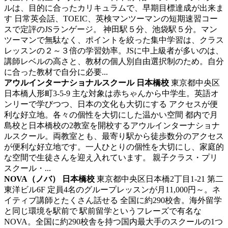
ルは、目的に合ったカリキュラムで、早期目標達成が出来ま
す
日常英会話、TOEIC、英検マンツーマンの短期速習コー
スで定評のJSランゲージ。 神田駅５分、池袋駅５分。マン
ツーマンで無駄なく、ポイントを絞った集中学習は、クラス
レッスンの２～３倍の学習効率。JSに中上級者が多いのは、
講師レベルの高さと、教材の個人別自由選択制のため。自分
に合った教材で自分に必要...
アウルインターナショナルスクール 日本橋校
東京都中央区
日本橋人形町3‐5‐9
主な対象は赤ちゃんから中学生。英語オ
ンリーで学びつつ、日本の文化も大切にする
アクセスが便
利な好立地。各々の個性を大切にした温かい空間 都内で月
島校と日本橋校の2教室を開校するアウルインターナショナ
ルスクール。両教室とも、最寄り駅から徒歩数分のアクセス
が便利な好立地です。一人ひとりの個性を大切にし、家庭的
な空間で生徒さんを迎え入れています。 親子クラス・プリ
スクール・...
NOVA（ノバ） 日本橋校
東京都中央区日本橋2丁目1-21 第二
東洋ビル6F
定員4名のグループレッスンが月11,000円～。ネ
イティブ講師とたくさん話せる
全国に約290校舎。海外留学
と同じ環境を駅前で 駅前留学というフレーズで有名な
NOVA。全国に約290校舎を持つ国内最大手のスクールの1つ