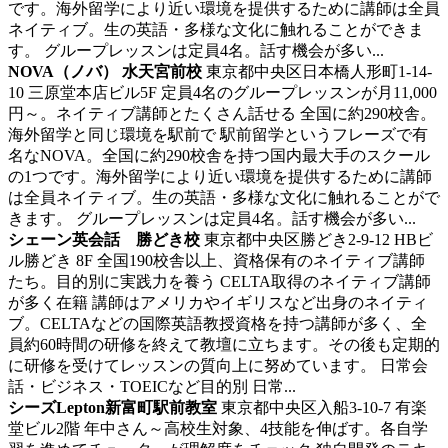
です。海外留学により近い環境を提供するために講師は全員
ネイティブ。生の英語・多様な文化に触れることができま
す。 グループレッスンは定員4名。話す機会が多い...
NOVA（ノバ） 水天宮前校
東京都中央区日本橋人形町1-14-
10 三原堂本店ビル5F
定員4名のグループレッスンが月11,000
円～。ネイティブ講師とたくさん話せる
全国に約290校舎。
海外留学と同じ環境を駅前で 駅前留学というフレーズで有
名なNOVA。全国に約290校舎を持つ国内最大手のスクール
の1つです。海外留学により近い環境を提供するために講師
は全員ネイティブ。生の英語・多様な文化に触れることがで
きます。 グループレッスンは定員4名。話す機会が多い...
シェーン英会話 勝どき校
東京都中央区勝どき2-9-12 HBビ
ル勝どき 8F
全国190校舎以上、資格保有のネイティブ講師
たち。目的別に実践力を養う
CELTA取得のネイティブ講師
が多く在籍 講師はアメリカやイギリスなど出身のネイティ
ブ。CELTAなどの国際英語教授資格を持つ講師が多く、全
員約60時間の研修を終えて教壇に立ちます。その後も定期的
に研修を受けてレッスンの質向上に努めています。 日常会
話・ビジネス・TOEICなど目的別 日常...
シーズLepton新富町駅前教室
東京都中央区入船3-10-7 有楽
堂ビル2階
年中さん～高校生対象、4技能を伸ばす。各自学