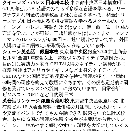
クイーンズ・パレス 日本橋本校
東京都中央区日本橋室町1-
6-1 真洋ビル5Ｆ
英語のみならず多様な言語を学べる、リー
ズナブルな料金の語学教室
多様な言語を学べる、料金はリ
ーズナブル 日本橋ある多様な言語を学べるスクールの、ク
イーンズ・パレス。英語だけではなく、伊・西・仏・中国の
言語を学ぶことが可能。三越前駅からは歩いてすぐ。マンツ
ーマンの1レッスンが4,800円～、通い続けやすいです。 外国
人講師は日本語検定2級取得済み 在籍している外...
シェーン英会話 銀座本校
東京都中央区銀座3-5-6 井上商会
ビル5F
全国190校舎以上、資格保有のネイティブ講師たち。
目的別に実践力を養う
CELTA取得のネイティブ講師が多く
在籍 講師はアメリカやイギリスなど出身のネイティブ。
CELTAなどの国際英語教授資格を持つ講師が多く、全員約
60時間の研修を終えて教壇に立ちます。その後も定期的に研
修を受けてレッスンの質向上に努めています。 日常会話・
ビジネス・TOEICなど目的別 日常...
英会話リンゲージ 銀座有楽町校
東京都中央区銀座1-3先 北
有楽ビル 1F
入会金無料・低価格の月謝制。少人数レッスン
や交流イベントでたくさん会話できる
関東を中心に計16校
舎。あらゆる国の講師が在籍 全校舎が主要駅から近いリン
ゲージ。「始めやすく続けやすい」環境を大切にしているス