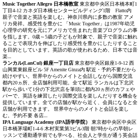
Music Together Allegro 日本橋教室
東京都中央区日本橋本町1
丁目4-12 カネダ日本橋センタービルディング1階 Flatto内
親子で音楽と英語を楽しむ。神奈川県内に多数の教室
アメ
リカ発祥。感受性を豊かに 「Music Together」は1987年幼児
心理学の研究を元にアメリカで生まれた音楽プログラムの事
を指します。0歳～5歳の子どもが対象で、親子で音楽に触れ
ることで表現力を伸ばしたり感受性を豊かにしたりすること
を目的としています。英語の歌が使われるため、日本では音
楽...
ランカル(LanCul) 銀座一丁目店
東京都中央区銀座1-9-12 西
山興業東銀座ビル 5F Amenite Ginza内
駅近・予約不要だから
続けやすい。世界中からのメイトと会話しながら国際交流
都内20ヵ所、全店舗利用可能。全て駅近 ランカルは下北沢
駅から歩いて1分の下北沢店を筆頭に都内20ヵ所のカフェや
バーで、英語を練習したり国際交流を楽しんだりする機会を
提供しています。全ての店舗が駅から近く、会員になると全
店舗が利用できます。 世界中からのメイトと会話を楽し
む。予約不要 各店...
IPA Language Academy (IPA語学学院）
東京都中央区中央区
日本橋茅場町1-4-6 木村実業第3ビル3階
朝7時からの早朝レ
ッスンで通勤通学前でも学べる、社会人と学生が通う英会話