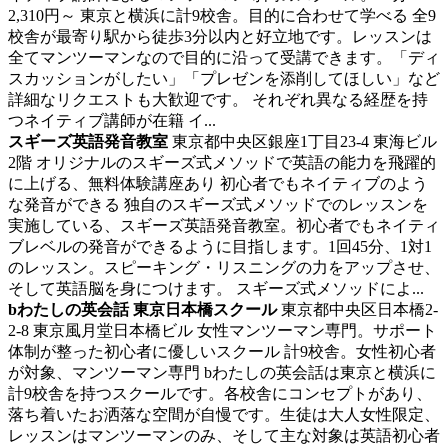
2,310円～
東京と横浜に計9校舎。目的に合わせて学べる 全9
校舎が最寄り駅から徒歩3分以内と好立地です。レッスンは
全てマンツーマンなので目的に沿って受講できます。「ディ
スカッションがしたい」「プレゼンを添削してほしい」など
詳細なリクエストも大歓迎です。 それぞれ異なる経歴を持
つネイティブ講師が在籍 イ...
スギーズ英語発音教室
東京都中央区銀座1丁目23-4 東海ビル
2階
オリジナルのスギーズ式メソッドで英語の能力を飛躍的
に上げる、無料体験講座あり
初心者でもネイティブのよう
な発音ができる 独自のスギーズ式メソッドでのレッスンを
実施している、スギーズ英語発音教室。初心者でもネイティ
ブレベルの発音ができるように目指します。1回45分、1対1
のレッスン。スピーキング・リスニングの力をアップさせ、
そして英語脳を身につけます。 スギーズ式メソッドによ...
bわたしの英会話 東京日本橋スクール
東京都中央区日本橋2‐
2‐8 東京風月堂日本橋ビル
女性マンツーマン専門。サポート
体制が整った初心者に優しいスクール
計9校舎。女性初心者
が対象、マンツーマン専門 bわたしの英会話は東京と横浜に
計9校舎を持つスクールです。各校舎にコンセプトがあり、
落ち着いたお洒落な空間が自慢です。生徒は大人女性限定、
レッスンはマンツーマンのみ、そして主な対象は英語初心者