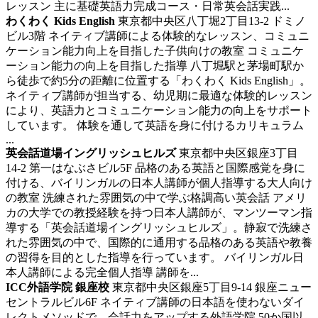
レッスン 主に基礎英語力完成コース・日常英会話実践...
わくわく Kids English
東京都中央区八丁堀2丁目13-2 ドミノ
ビル3階
ネイティブ講師による体験的なレッスン、コミュニ
ケーション能力向上を目指した子供向けの教室
コミュニケ
ーション能力の向上を目指した指導 八丁堀駅と茅場町駅か
ら徒歩で約5分の距離に位置する「わくわく Kids English」。
ネイティブ講師が担当する、幼児期に最適な体験的レッスン
により、英語力とコミュニケーション能力の向上をサポート
しています。 体験を通して英語を身に付けるカリキュラム
...
英会話道場イングリッシュヒルズ
東京都中央区銀座3丁目
14-2 第一はなぶさビル5F
品格のある英語と国際感覚を身に
付ける、バイリンガルの日本人講師が個人指導する大人向け
の教室
洗練された雰囲気の中で学ぶ格調高い英会話 アメリ
カの大学での教授経験を持つ日本人講師が、マンツーマン指
導する「英会話道場イングリッシュヒルズ」。静寂で洗練さ
れた雰囲気の中で、国際的に通用する品格のある英語や教養
の習得を目的とした指導を行っています。 バイリンガル日
本人講師による完全個人指導 講師を...
ICC外語学院 銀座校
東京都中央区銀座5丁目9-14 銀座ニュー
セントラルビル6F
ネイティブ講師の日本語を使わないダイ
レクトメソッドで、会話力をアップする外語学院
50か国以