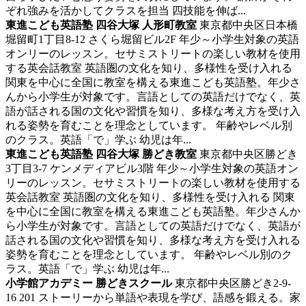
ぞれ強みを活かしてクラスを担当 四技能を伸ば...
東進こども英語塾 四谷大塚 人形町教室
東京都中央区日本橋
堀留町1丁目8-12 さくら堀留ビル2F
年少～小学生対象の英語
オンリーのレッスン。セサミストリートの楽しい教材を使用
する英会話教室
英語圏の文化を知り、多様性を受け入れる
関東を中心に全国に教室を構える東進こども英語塾。年少さ
んから小学生が対象です。言語としての英語だけでなく、英
語が話される国の文化や習慣を知り、多様な考え方を受け入
れる姿勢を育むことを理念としています。 年齢やレベル別
のクラス。英語「で」学ぶ 幼児は年...
東進こども英語塾 四谷大塚 勝どき教室
東京都中央区勝どき
3丁目3-7 ケンメディアビル3階
年少～小学生対象の英語オン
リーのレッスン。セサミストリートの楽しい教材を使用する
英会話教室
英語圏の文化を知り、多様性を受け入れる 関東
を中心に全国に教室を構える東進こども英語塾。年少さんか
ら小学生が対象です。言語としての英語だけでなく、英語が
話される国の文化や習慣を知り、多様な考え方を受け入れる
姿勢を育むことを理念としています。 年齢やレベル別のク
ラス。英語「で」学ぶ 幼児は年...
小学館アカデミー 勝どきスクール
東京都中央区勝どき2-9-
16 201
ストーリーから単語や表現を学び、語感を鍛える。家