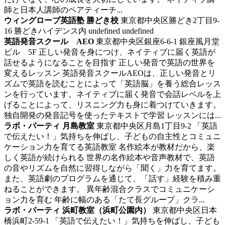
師と日本人講師のペアティーチ...
ウィングローブ英語塾 勝どき校
東京都中央区勝どき2丁目9-
16 勝どきハイデンス内
undefined
undefined
英語発音スクール AEO
東京都中央区銀座6-6-1 銀座風月堂
ビル 5F
正しい発音を身につけ、ネイティブに届く英語が
話せるようになることを目指す
正しい発音で英語の世界を
変えるレッスン 英語発音スクールAEOは、正しい発音とリ
ズムで英語を読むことによって「英語脳」を養う総合レッス
ンを行っています。ネイティブに届く発音で会話レベルを上
げることによって、リスニング力も身に着つけていきます。
独自開発の発音記号を使ったテキストで学習 レッスンには...
ラボ・パーティ 月島教室
東京都中央区月島1丁目9-2
「英語
で伝えたい！」気持ちを伸ばし、子どもの自主性とコミュニ
ケーション力を育てる英語教室
名作絵本が教材だから、楽
しく英語が続けられる 世界の名作絵本や音声教材で、英語
の音やリズムを自然に習得しながら「聞く」力を育てます。
また、英語劇のプログラムを通じて、「話す」経験を積み重
ねることができます。 異年齢混合クラスでコミュニケーシ
ョン力を育む 年齢に幅のある「たて長グループ」クラ...
ラボ・パーティ 浜町教室（浜町公園内）
東京都中央区日本
橋浜町2-59-1
「英語で伝えたい！」気持ちを伸ばし、子ども