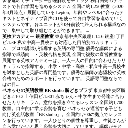
習を進めてチューターが理解度をチェック
独自開発のテキ
ストで各自学習を進めるシステム 全国に約1,250教室（2020
年3月時点）展開している Lepton。年齢やレベルに合ったテ
キストとネイティブ音声CDを使って各自学習を進めていく
システムです。各ユニットが10分前後で終えられる構成なの
で、集中して取り組むことができます。 ...
英検アカデミー 銀座教室
東京都中央区銀座1-14-6 銀座1丁目
ビル3F
私立中高一貫校にも対応した目的別のカリキュラ
ム、プロの講師が指導する英語の専門塾
優秀な講師による
指導で成績向上・英検合格を実現 全国で複数の直営教室を
展開する英検アカデミーは、一人一人の目的に合わせたカリ
キュラムで指導する、小学・中学・高校・私立中高一貫校生
を対象とした英語の専門塾です。優秀な講師が志望校や英検
合格のためのサポートを行っています。 英語専門塾ならで
はの目...
ベネッセの英語教室 BE studio 勝どきプラザ
東京都中央区勝
どき2-10-2 土信田ビル301
赤ちゃん～中学生まで発達に合わ
せたカリキュラム。意欲を掻き立てるレッスン
全国約1,700
教室。自主的に学ぶ姿勢を育む ベネッセが運営する子ども
向け英会話教室「BE studio」。全国約1,700の拠点でレッス
ンを行っています。一人ひとりの個性を尊重し、生徒さんが
自ら学びたいと思う姿勢を大切にしています。 講師がそれ