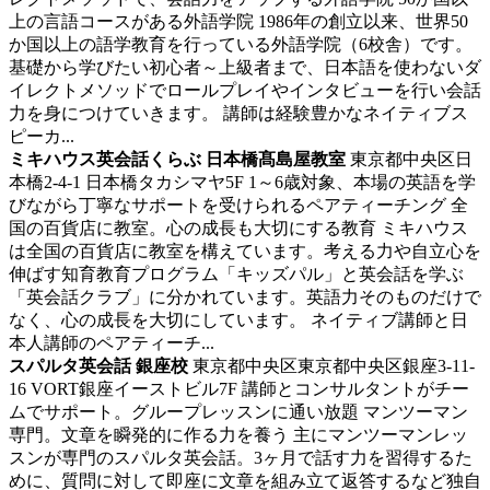
上の言語コースがある外語学院 1986年の創立以来、世界50
か国以上の語学教育を行っている外語学院（6校舎）です。
基礎から学びたい初心者～上級者まで、日本語を使わないダ
イレクトメソッドでロールプレイやインタビューを行い会話
力を身につけていきます。 講師は経験豊かなネイティブス
ピーカ...
ミキハウス英会話くらぶ 日本橋髙島屋教室
東京都中央区日
本橋2-4-1 日本橋タカシマヤ5F
1～6歳対象、本場の英語を学
びながら丁寧なサポートを受けられるペアティーチング
全
国の百貨店に教室。心の成長も大切にする教育 ミキハウス
は全国の百貨店に教室を構えています。考える力や自立心を
伸ばす知育教育プログラム「キッズパル」と英会話を学ぶ
「英会話クラブ」に分かれています。英語力そのものだけで
なく、心の成長を大切にしています。 ネイティブ講師と日
本人講師のペアティーチ...
スパルタ英会話 銀座校
東京都中央区東京都中央区銀座3-11-
16 VORT銀座イーストビル7F
講師とコンサルタントがチー
ムでサポート。グループレッスンに通い放題
マンツーマン
専門。文章を瞬発的に作る力を養う 主にマンツーマンレッ
スンが専門のスパルタ英会話。3ヶ月で話す力を習得するた
めに、質問に対して即座に文章を組み立て返答するなど独自