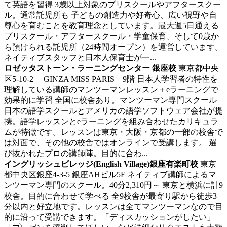
て英語を習得
3歳以上対象のプリスクールやアフタースクー
ル。通常託児所も 子どもの創造力や好奇心、広い視野や自
尊心を育むことを教育理念としています。最大週5日通える
プリスクール・アフタースクール・学童保育、そして0歳か
ら預けられる託児所（24時間オープン）を運営しています。
ネイティブスタッフと日本人保育士が一...
ロゼッタストーン・ラーニングセンター 銀座校
東京都中央
区5-10-2 GINZA MISS PARIS 9階
日本人学習者の特性を
理解している講師のマンツーマンレッスン＋eラーニングで
効果的に学習
全国に校舎あり。マンツーマン専門スクール
日本の語学スクールとアメリカの語学ソフトウェア会社が提
携。語学レッスンとeラーニングを組み合わせたカリキュラ
ムが特徴です。レッスンは東京・大阪・京都の一部の校舎で
は対面で、その他の校舎ではオンラインで受講します。 選
び抜かれたプロの講師陣。目的に合わ...
イングリッシュビレッジ(English Village)銀座有楽町校
東京
都中央区銀座4-3-5 銀座AHビル5F
ネイティブ講師によるマ
ンツーマン専門のスクール。40分2,310円～
東京と横浜に計9
校舎。目的に合わせて学べる 全9校舎が最寄り駅から徒歩3
分以内と好立地です。レッスンは全てマンツーマンなので目
的に沿って受講できます。「ディスカッションがしたい」