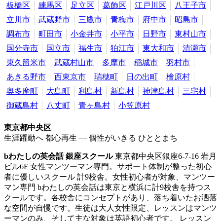
板橋区
練馬区
足立区
葛飾区
江戸川区
八王子市
立川市
武蔵野市
三鷹市
青梅市
府中市
昭島市
調布市
町田市
小金井市
小平市
日野市
東村山市
国分寺市
国立市
福生市
狛江市
東大和市
清瀬市
東久留米市
武蔵村山市
多摩市
稲城市
羽村市
あきる野市
西東京市
瑞穂町
日の出町
檜原村
奥多摩町
大島町
利島村
新島村
神津島村
三宅村
御蔵島村
八丈町
青ヶ島村
小笠原村
東京都中央区
生涯躍動へ 都心再生 ― 個性がいきる ひととまち
bわたしの英会話 銀座スクール
東京都中央区銀座6‐7‐16 岩月
ビル6F
女性マンツーマン専門。サポート体制が整った初心
者に優しいスクール
計9校舎。女性初心者が対象、マンツー
マン専門 bわたしの英会話は東京と横浜に計9校舎を持つス
クールです。各校舎にコンセプトがあり、落ち着いたお洒落
な空間が自慢です。生徒は大人女性限定、レッスンはマンツ
ーマンのみ、そして主な対象は英語初心者です。 レッスン