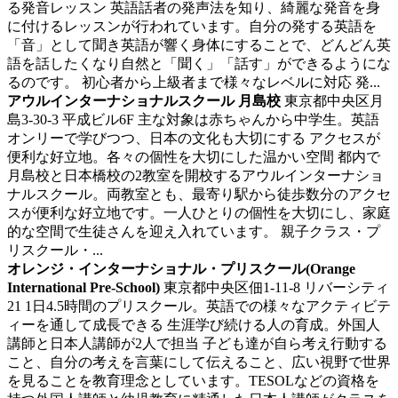
る発音レッスン 英語話者の発声法を知り、綺麗な発音を身
に付けるレッスンが行われています。自分の発する英語を
「音」として聞き英語が響く身体にすることで、どんどん英
語を話したくなり自然と「聞く」「話す」ができるようにな
るのです。 初心者から上級者まで様々なレベルに対応 発...
アウルインターナショナルスクール 月島校
東京都中央区月
島3‐30‐3 平成ビル6F
主な対象は赤ちゃんから中学生。英語
オンリーで学びつつ、日本の文化も大切にする
アクセスが
便利な好立地。各々の個性を大切にした温かい空間 都内で
月島校と日本橋校の2教室を開校するアウルインターナショ
ナルスクール。両教室とも、最寄り駅から徒歩数分のアクセ
スが便利な好立地です。一人ひとりの個性を大切にし、家庭
的な空間で生徒さんを迎え入れています。 親子クラス・プ
リスクール・...
オレンジ・インターナショナル・プリスクール(Orange
International Pre-School)
東京都中央区佃1-11-8 リバーシティ
21
1日4.5時間のプリスクール。英語での様々なアクティビテ
ィーを通して成長できる
生涯学び続ける人の育成。外国人
講師と日本人講師が2人で担当 子ども達が自ら考え行動する
こと、自分の考えを言葉にして伝えること、広い視野で世界
を見ることを教育理念としています。TESOLなどの資格を