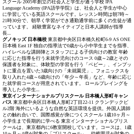
スクール
2005年創立の社会人と学生が通う学校 IPA
Language Academy (IPA語学学院）は、社会人と学生が中心
に学習している英語スクールです。レッスン時間は朝7時～
21時30分で、朝早く学習ができ通勤通学前に多くの生徒が通
っています。 経験豊富なネイティブと日本人講師が指導
長...
グノキッズ 日本橋校
東京都中央区日本橋久松町6-9 AS ONE
日本橋 East 1F
独自の指導法で0歳から小中学生までを指導、
ハイレベルな講師陣とスタッフによる子供向けの教室
年齢
に応じた指導を行う未就学児向けのコース 0歳～2歳とその
保護者を対象に、体験型の学習を行う「ベビー」、インプッ
トに重点を置いた3歳向けの「未就園児」、フォニックスを
取り入れた4歳～6歳向けの「年少～年長」など、年齢に応じ
た就学前コースが用意されています。 ロールプレイングを
導入した小学生...
東京インターナショナルプリスクール 日本橋人形町キャン
パス
東京都中央区日本橋人形町2丁目22-11 クランデックビ
ル2階
海外にいるような自然な英語環境を提供。外国人講師
との触れ合いで、国際感覚が身につくスクール
1歳10ヶ月～
小学生まで長期的に学べる 東京インターナショナルプリス
クールは、東京都内に6教室開校しています。コースは、1歳
10ヶ月～4歳が対象の「プリスクール」、幼稚園児が対象の