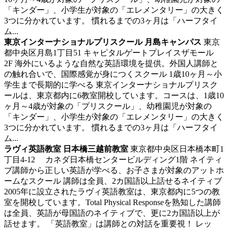
「キンダー」、小学生が対象の「エレメンタリー」の大きく
3つに分かれています。 慣れるまでの3ヶ月は「ハーフタイ
ム...
東京インターナショナルプリスクール 月島キャンパス
東京
都中央区月島1丁目51 キャピタルゲートプレイスザモール
2F
海外にいるような自然な英語環境を提供。外国人講師と
の触れ合いで、国際感覚が身につくスクール
1歳10ヶ月～小
学生まで長期的に学べる 東京インターナショナルプリスク
ールは、東京都内に6教室開校しています。コースは、1歳10
ヶ月～4歳が対象の「プリスクール」、幼稚園児が対象の
「キンダー」、小学生が対象の「エレメンタリー」の大きく
3つに分かれています。 慣れるまでの3ヶ月は「ハーフタイ
ム...
ラヴィ英語教室 日本橋三越前教室
東京都中央区日本橋本町1
丁目4-12 カネダ日本橋センタービルディング1階
ネイティ
ブ講師から正しい英語が学べる、お子さまが対象のアットホ
ームなスクール
講師は全員、2カ国語以上話せるネイティブ
2005年に設立されたラヴィ英語教室は、東京都内に5つの教
室を開校しています。Total Physical Responseを熟知した講師
は全員、英語が母国語のネイティブで、更に2カ国語以上が
話せます。 「英語教室」は講師との対話を重要視！ レッ