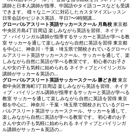
講師と日本人講師が指導。中国語やタイ語コースなども受講
できます。 様々なニーズに対応したカスタマイズレッスン
日常会話やビジネス英語、平日7〜9時開講...
グローバルアスリート英語サッカースクール 月島校
東京都
中央区月島4丁目周辺
楽しみながら英語を習得、ネイティ
ブ・バイリンガル講師が指導するサッカーと英語が学べる教
室
サッカーを通して楽しみながら自然に英語を習得 東京都
を中心に、神奈川・千葉・埼玉県で開校されているグローバ
ルアスリート英語サッカースクール。サッカーを通して、楽
しみながら自然に英語が学べる教室です。 初心者のお子さ
んや女の子も気軽に始められる ネイティブとバイリンガル
講師がサッカー＆英語の...
グローバルアスリート英語サッカースクール 勝どき校
東京
都中央区豊海町3丁目周辺
楽しみながら英語を習得、ネイテ
ィブ・バイリンガル講師が指導するサッカーと英語が学べる
教室
サッカーを通して楽しみながら自然に英語を習得 東京
都を中心に、神奈川・千葉・埼玉県で開校されているグロー
バルアスリート英語サッカースクール。サッカーを通して、
楽しみながら自然に英語が学べる教室です。 初心者のお子
さんや女の子も気軽に始められる ネイティブとバイリンガ
ル講師がサッカー＆英語の...