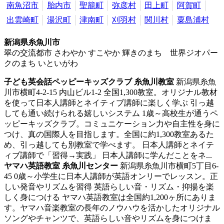
南魚沼市
胎内市
聖籠町
弥彦村
田上町
阿賀町
出雲崎町
湯沢町
津南町
刈羽村
関川村
粟島浦村
新潟県糸魚川市
翠の交流都市 さわやか すこやか 輝きのまち 世界ジオパー
クのまち いといがわ
子ども英会話ペッピーキッズクラブ 糸魚川教室
新潟県糸魚
川市横町4-2-15 内山ビル1-2
全国1,300教室。オリジナル教材
を使って日本人講師とネイティブ講師に楽しく学ぶ
引っ越
しても通い続けられる嬉しいシステム 1歳～高校生が通うペ
ッピーキッズクラブ。コミュニケーション力や自主性を身に
つけ、真の国際人を目指します。全国に約1,300教室あるた
め、引っ越しても別教室で学べます。 日本人講師とネイテ
ィブ講師で「習得→実践」 日本人講師に学んだことをネ...
ヤマハ英語教室 糸魚川センター
新潟県糸魚川市横町5丁目6-
45
0歳～小学生に日本人講師が英語オンリーでレッスン。正
しい発音やリズムを習得
英語らしい音・リズム・抑揚を楽
しく身につける ヤマハ英語教室は全国約1,200ヶ所にありま
す。ヤマハ音楽教室の長年のノウハウを活かしたオリジナル
ソングやチャンツで、英語らしい音やリズムを身につけま