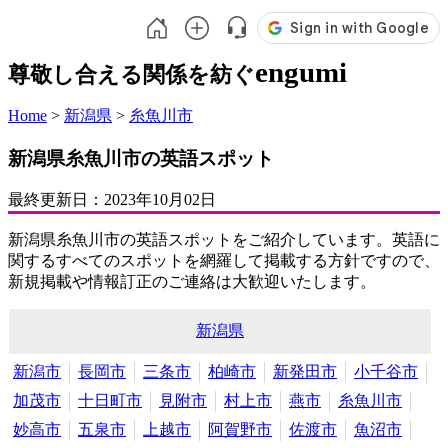
engumi
尊敬し合える関係を紡ぐ
Home
>
新潟県
>
糸魚川市
新潟県糸魚川市の英語スポット
最終更新日：
2023年10月02日
新潟県糸魚川市の英語スポットをご紹介しています。英語に
関するすべてのスポットを網羅して掲載する方針ですので、
新規掲載や情報訂正のご連絡は大歓迎いたします。
新潟県
新潟市
長岡市
三条市
柏崎市
新発田市
小千谷市
加茂市
十日町市
見附市
村上市
燕市
糸魚川市
妙高市
五泉市
上越市
阿賀野市
佐渡市
魚沼市