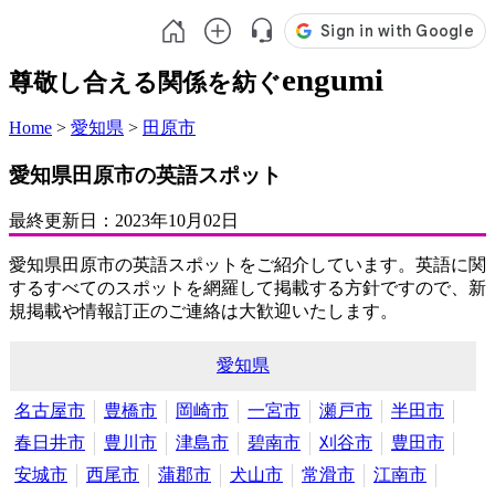
engumi
尊敬し合える関係を紡ぐ
Home
>
愛知県
>
田原市
愛知県田原市の英語スポット
最終更新日：
2023年10月02日
愛知県田原市の英語スポットをご紹介しています。英語に関
するすべてのスポットを網羅して掲載する方針ですので、新
規掲載や情報訂正のご連絡は大歓迎いたします。
愛知県
名古屋市
豊橋市
岡崎市
一宮市
瀬戸市
半田市
春日井市
豊川市
津島市
碧南市
刈谷市
豊田市
安城市
西尾市
蒲郡市
犬山市
常滑市
江南市