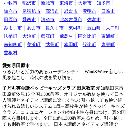
小牧市
稲沢市
新城市
東海市
大府市
知多市
知立市
尾張旭市
高浜市
岩倉市
豊明市
日進市
田原市
愛西市
清須市
北名古屋市
弥富市
みよし市
あま市
長久手市
東郷町
豊山町
大口町
扶桑町
大治町
蟹江町
飛島村
阿久比町
東浦町
南知多町
美浜町
武豊町
幸田町
設楽町
東栄町
豊根村
愛知県田原市
うるおいと活力のあるガーデンシティ Wind&Wave 新しい
風を起こし 時代の波を乗り切る。
子ども英会話ペッピーキッズクラブ 田原教室
愛知県田原市
田原町汐見15
全国1,300教室。オリジナル教材を使って日本
人講師とネイティブ講師に楽しく学ぶ
引っ越しても通い続
けられる嬉しいシステム 1歳～高校生が通うペッピーキッズ
クラブ。コミュニケーション力や自主性を身につけ、真の国
際人を目指します。全国に約1,300教室あるため、引っ越し
ても別教室で学べます。 日本人講師とネイティブ講師で