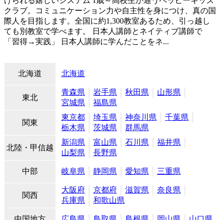
けられる嬉しいシステム 1歳～高校生が通うペッピーキッズ
クラブ。コミュニケーション力や自主性を身につけ、真の国
際人を目指します。全国に約1,300教室あるため、引っ越し
ても別教室で学べます。 日本人講師とネイティブ講師で
「習得→実践」 日本人講師に学んだことをネ...
北海道
北海道
青森県
岩手県
秋田県
山形県
東北
宮城県
福島県
東京都
埼玉県
神奈川県
千葉県
関東
栃木県
茨城県
群馬県
新潟県
富山県
石川県
福井県
北陸・甲信越
山梨県
長野県
中部
岐阜県
静岡県
愛知県
三重県
大阪府
京都府
滋賀県
奈良県
関西
兵庫県
和歌山県
中国地方
広島県
鳥取県
島根県
岡山県
山口県