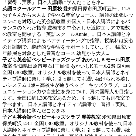
「習得→実践」 日本人講師に学んだことをネ...
英語スクールアニー 田原校
愛知県田原市田原町五軒丁11-5
お子さんから大人まで学べる豊富なコース、講師の出張レッ
スンにも対応した英会話教室
外国人・日本人講師によるバ
ランスのとれた指導 豊橋市を中心とした近隣エリアで複数
の教室を開校する「英語スクールAnnie」。日本人講師とネ
イティブ講師によるペアティーチングで指導。授業料は安心
の月謝制で、継続的な学習をサポートしています。 幅広い
年齢層を対象とした豊富なコース 幼児から大人...
子ども英会話ペッピーキッズクラブ あかいしＫモール田原
教室
愛知県田原市赤石1丁目40 あかいしKモール2階 G区画
全国1,300教室。オリジナル教材を使って日本人講師とネイ
ティブ講師に楽しく学ぶ
引っ越しても通い続けられる嬉し
いシステム 1歳～高校生が通うペッピーキッズクラブ。コミ
ュニケーション力や自主性を身につけ、真の国際人を目指し
ます。全国に約1,300教室あるため、引っ越しても別教室で
学べます。 日本人講師とネイティブ講師で「習得→実践」
日本人講師に学んだことをネ...
子ども英会話ペッピーキッズクラブ 渥美教室
愛知県田原市
保美町沢143-1
全国1,300教室。オリジナル教材を使って日本
人講師とネイティブ講師に楽しく学ぶ
引っ越しても通い続