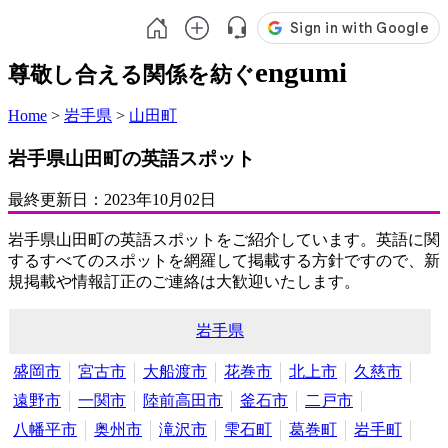
engumi
尊敬し合える関係を紡ぐ
Home
>
岩手県
>
山田町
岩手県山田町の英語スポット
最終更新日：
2023年10月02日
岩手県山田町の英語スポットをご紹介しています。英語に関
するすべてのスポットを網羅して掲載する方針ですので、新
規掲載や情報訂正のご連絡は大歓迎いたします。
岩手県
盛岡市
宮古市
大船渡市
花巻市
北上市
久慈市
遠野市
一関市
陸前高田市
釜石市
二戸市
八幡平市
奥州市
滝沢市
雫石町
葛巻町
岩手町