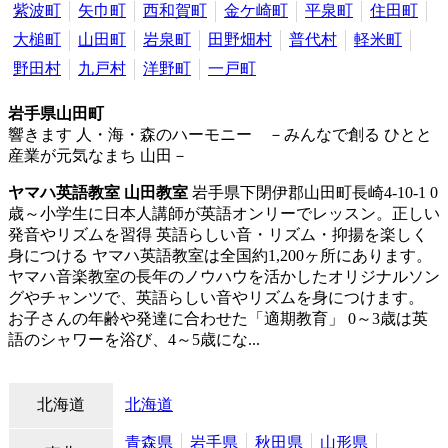
紫波町
矢巾町
西和賀町
金ケ崎町
平泉町
住田町
大槌町
山田町
岩泉町
田野畑村
普代村
軽米町
野田村
九戸村
洋野町
一戸町
岩手県山田町
響きます 人・海・森のハーモニー －みんなで創る ひとと
産業が元気なまち 山田－
ヤマハ英語教室 山田教室
岩手県下閉伊郡山田町長崎4-10-1
0
歳～小学生に日本人講師が英語オンリーでレッスン。正しい
発音やリズムを習得
英語らしい音・リズム・抑揚を楽しく
身につける ヤマハ英語教室は全国約1,200ヶ所にあります。
ヤマハ音楽教室の長年のノウハウを活かしたオリジナルソン
グやチャンツで、英語らしい音やリズムを身につけます。
お子さんの年齢や発達に合わせた「適期教育」 0～3歳は英
語のシャワーを浴び、4～5歳にな...
北海道
北海道
青森県
岩手県
秋田県
山形県