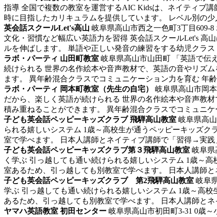
指導 全国で複数の教室を運営するAIC Kidsは、ネイテ
時に目指したカリキュラムを提供しています。 レベル別の少人数
英会話スクールLet's高山
岐阜県高山市西之一色町3丁目609-
文化・習慣など幅広い英語力を習得 英会話スクールLet's
ルを伸ばします。 単語や正しい発音の練習をする幼児クラス 
ラボ・パーティ 山田町教室
岐阜県高山市山田町
「英語で伝
続けられる 世界の名作絵本や音声教材で、英語の音やリズ
ます。 異年齢混合クラスでコミュニケーション力を育む 年齢
ラボ・パーティ 岡本町教室（先生の自宅）
岐阜県高山市岡本町2
だから、楽しく英語が続けられる 世界の名作絵本や音声教
積み重ねることができます。 異年齢混合クラスでコミュニケー
子ども英会話ペッピーキッズクラブ 飛騨高山教室
岐阜県高山市
られる嬉しいシステム 1歳～高校生が通うペッピーキッズク
室で学べます。 日本人講師とネイティブ講師で「習得→実践」
子ども英会話ペッピーキッズクラブ第３飛騨高山教室
岐阜県高
く学ぶ
引っ越しても通い続けられる嬉しいシステム 1歳～高
室あるため、引っ越しても別教室で学べます。 日本人講師とネ
子ども英会話ペッピーキッズクラブ 第2飛騨高山教室
岐阜県
学ぶ
引っ越しても通い続けられる嬉しいシステム 1歳～高校
あるため、引っ越しても別教室で学べます。 日本人講師とネイ
ヤマハ英語教室 初田センター
岐阜県高山市初田町3-31
0歳