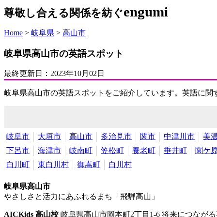
engumi
尊敬し合える関係を紡ぐ
Home
>
岐阜県
>
高山市
岐阜県高山市の英語スポット
最終更新日：
2023年10月02日
岐阜県高山市の英語スポットをご紹介しています。英語に関
岐阜市
大垣市
高山市
多治見市
関市
中津川市
美
下呂市
海津市
岐南町
笠松町
養老町
垂井町
関ケ
白川町
東白川村
御嵩町
白川村
岐阜県高山市
やさしさと活力にあふれるまち「飛騨高山」
AICKids 高山校
岐阜県高山市岡本町2丁目1-6
将来につながる