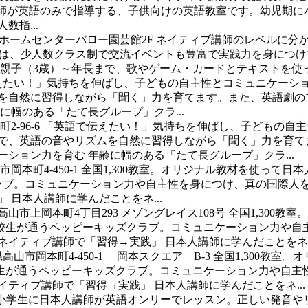
ィブ講師が英語のみで指導する、子供向けの英語教室です。幼児
指...
8 ホームセンターバロー園芸館2F
ネイティブ講師のレベルに分
 高山は、少人数クラス制で交流イベントも豊富で実践力を身に
親子（3歳）～年長まで、歌やゲーム・カードとテキストを使って
えたい！」気持ちを伸ばし、子どもの自主性とコミュニケーシ
ムを自然に習得しながら「聞く」力を育てます。また、英語劇の
に幅のある「たて長グループ」クラ...
-96-6
「英語で伝えたい！」気持ちを伸ばし、子どもの自主
材で、英語の音やリズムを自然に習得しながら「聞く」力を育て
ション力を育む 年齢に幅のある「たて長グループ」クラ...
岡本町4-450-1
全国1,300教室。オリジナル教材を使って日
ラブ。コミュニケーション力や自主性を身につけ、真の国際人を目
 日本人講師に学んだことをネ...
山市上岡本町4丁目293 メゾングレイス108号
全国1,300
校生が通うペッピーキッズクラブ。コミュニケーション力や自主
イティブ講師で「習得→実践」 日本人講師に学んだことをネ..
高山市岡本町4-450-1 岡本スクエア B-3
全国1,300教室
生が通うペッピーキッズクラブ。コミュニケーション力や自主性
ティブ講師で「習得→実践」 日本人講師に学んだことをネ...
～小学生に日本人講師が英語オンリーでレッスン。正しい発音や