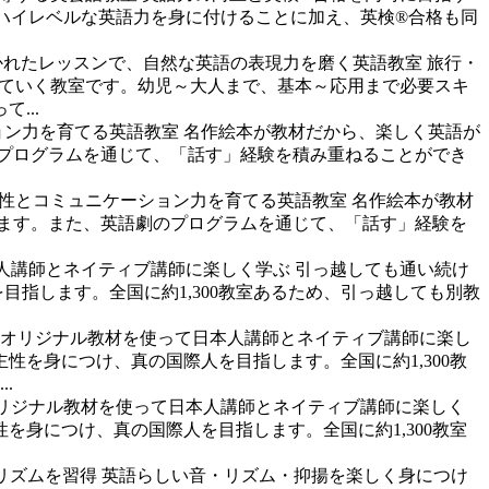
期にハイレベルな英語力を身に付けることに加え、英検®合格も同
かれたレッスンで、自然な英語の表現力を磨く英語教室
旅行・
つけていく教室です。幼児～大人まで、基本～応用まで必要スキ
...
ョン力を育てる英語教室
名作絵本が教材だから、楽しく英語が
プログラムを通じて、「話す」経験を積み重ねることができ
性とコミュニケーション力を育てる英語教室
名作絵本が教材
ます。また、英語劇のプログラムを通じて、「話す」経験を
本人講師とネイティブ講師に楽しく学ぶ
引っ越しても通い続け
指します。全国に約1,300教室あるため、引っ越しても別教
教室。オリジナル教材を使って日本人講師とネイティブ講師に楽し
性を身につけ、真の国際人を目指します。全国に約1,300教
.
。オリジナル教材を使って日本人講師とネイティブ講師に楽しく
を身につけ、真の国際人を目指します。全国に約1,300教室
リズムを習得
英語らしい音・リズム・抑揚を楽しく身につけ