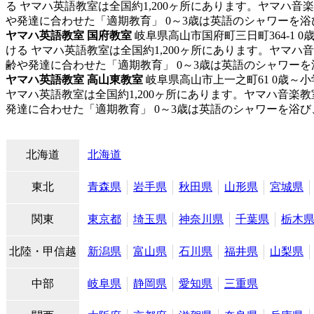
る ヤマハ英語教室は全国約1,200ヶ所にあります。ヤマ
や発達に合わせた「適期教育」 0～3歳は英語のシャワーを浴び、
ヤマハ英語教室 国府教室
岐阜県高山市国府町三日町364-1
0
ける ヤマハ英語教室は全国約1,200ヶ所にあります。ヤ
齢や発達に合わせた「適期教育」 0～3歳は英語のシャワーを浴び
ヤマハ英語教室 高山東教室
岐阜県高山市上一之町61
0歳～
ヤマハ英語教室は全国約1,200ヶ所にあります。ヤマハ音
発達に合わせた「適期教育」 0～3歳は英語のシャワーを浴び、4
北海道
北海道
東北
青森県
岩手県
秋田県
山形県
宮城県
関東
東京都
埼玉県
神奈川県
千葉県
栃木
北陸・甲信越
新潟県
富山県
石川県
福井県
山梨県
中部
岐阜県
静岡県
愛知県
三重県