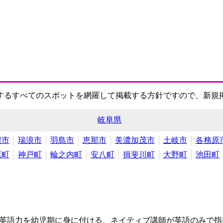
するすべてのスポットを網羅して掲載する方針ですので、新規
岐阜県
濃市
瑞浪市
羽島市
恵那市
美濃加茂市
土岐市
各務原
原町
神戸町
輪之内町
安八町
揖斐川町
大野町
池田町
英語力を幼児期に身に付ける、ネイティブ講師が英語のみで指