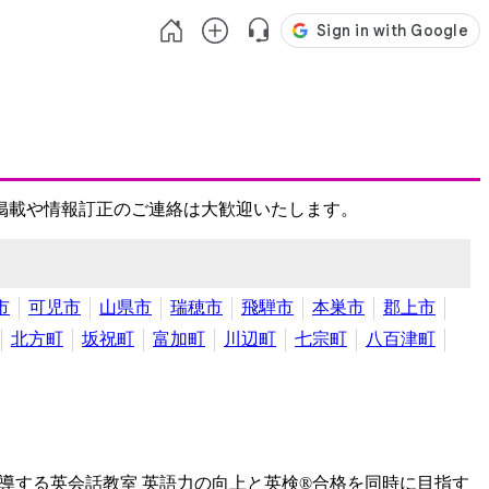
掲載や情報訂正のご連絡は大歓迎いたします。
市
可児市
山県市
瑞穂市
飛騨市
本巣市
郡上市
北方町
坂祝町
富加町
川辺町
七宗町
八百津町
導する英会話教室
英語力の向上と英検®合格を同時に目指す