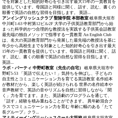
でを対象とした知的好奇心を引き出す最大15年の一貫教育を
提供しています。母国語と同様に聞く、話す、読む、書くの
順番で英語の自然な習得を目指します。 英語...
アンイングリッシュクラブ 聖陵学院 本部教室
岐阜県大垣市
中川町1-63 中村第12ビル2F
大学の子供英語教育部門から始
まった科学的かつ合理的な教授法を実践する子供英会話教室
最先端の独自メソッドで指導する一貫教育 An English Club
は、名大の英語教育部門から発展した最先端の教授法を基に
年少から高校生までを対象とした知的好奇心を引き出す最大
15年の一貫教育を提供しています。母国語と同様に聞く、話
す、読む、書くの順番で英語の自然な習得を目指します。
英語...
ラボ・パーティ 中野町教室（先生の自宅）
岐阜県大垣市中
野町5-53
「英語で伝えたい！」気持ちを伸ばし、子どもの
自主性とコミュニケーション力を育てる英語教室
名作絵本
が教材だから、楽しく英語が続けられる 世界の名作絵本や
音声教材で、英語の音やリズムを自然に習得しながら「聞
く」力を育てます。また、英語劇のプログラムを通じて、
「話す」経験を積み重ねることができます。 異年齢混合ク
ラスでコミュニケーション力を育む 年齢に幅のある「たて
長グループ」クラ...
アミティーイングリッシュスクール大垣校
岐阜県大垣市室