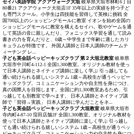
セイハ英語学院 アクアウォーク大垣
岐阜県大垣市林町6丁目
80番21 アクアウォーク大垣店1F
35年以上の実績を持つ子ど
も専門スクール。小学生は四技能を習得して英検に挑戦
全
国700以上のショッピングモールに教室 イオンを始め全国の
ショッピングモールに教室を構えるセイハ。歌やゲームを通
して英語の音に親しんだり、フォニックス学習を通して読み
書きの力を育んだりと、0歳～中学生まで年齢に適したカリ
キュラムが特徴です。 外国人講師と日本人講師のチームテ
ィーチング レ...
子ども英会話ペッピーキッズクラブ 第２大垣北教室
岐阜県
大垣市中川町4-112-1
全国1,300教室。オリジナル教材を使っ
て日本人講師とネイティブ講師に楽しく学ぶ
引っ越しても
通い続けられる嬉しいシステム 1歳～高校生が通うペッピー
キッズクラブ。コミュニケーション力や自主性を身につけ、
真の国際人を目指します。全国に約1,300教室あるため、引
っ越しても別教室で学べます。 日本人講師とネイティブ講
師で「習得→実践」 日本人講師に学んだことをネ...
子ども英会話ペッピーキッズクラブ 大垣教室
岐阜県大垣市
寺内町4-87-10 窪田店舗2F
全国1,300教室。オリジナル教材を
使って日本人講師とネイティブ講師に楽しく学ぶ
引っ越し
ても通い続けられる嬉しいシステム 1歳～高校生が通うペッ
ピーキッズクラブ。コミュニケーション力や自主性を身につ