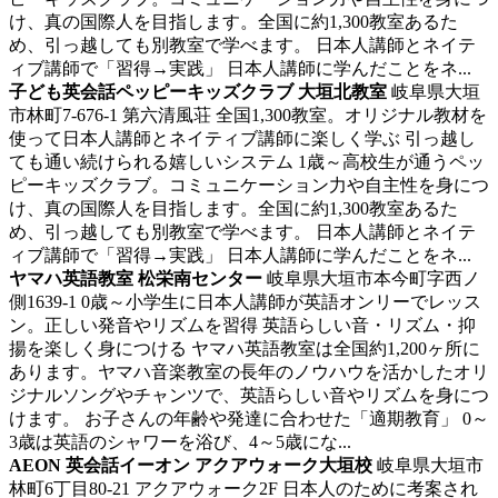
け、真の国際人を目指します。全国に約1,300教室あるた
め、引っ越しても別教室で学べます。 日本人講師とネイテ
ィブ講師で「習得→実践」 日本人講師に学んだことをネ...
子ども英会話ペッピーキッズクラブ 大垣北教室
岐阜県大垣
市林町7-676-1 第六清風荘
全国1,300教室。オリジナル教材を
使って日本人講師とネイティブ講師に楽しく学ぶ
引っ越し
ても通い続けられる嬉しいシステム 1歳～高校生が通うペッ
ピーキッズクラブ。コミュニケーション力や自主性を身につ
け、真の国際人を目指します。全国に約1,300教室あるた
め、引っ越しても別教室で学べます。 日本人講師とネイテ
ィブ講師で「習得→実践」 日本人講師に学んだことをネ...
ヤマハ英語教室 松栄南センター
岐阜県大垣市本今町字西ノ
側1639-1
0歳～小学生に日本人講師が英語オンリーでレッス
ン。正しい発音やリズムを習得
英語らしい音・リズム・抑
揚を楽しく身につける ヤマハ英語教室は全国約1,200ヶ所に
あります。ヤマハ音楽教室の長年のノウハウを活かしたオリ
ジナルソングやチャンツで、英語らしい音やリズムを身につ
けます。 お子さんの年齢や発達に合わせた「適期教育」 0～
3歳は英語のシャワーを浴び、4～5歳にな...
AEON 英会話イーオン アクアウォーク大垣校
岐阜県大垣市
林町6丁目80-21 アクアウォーク2F
日本人のために考案され