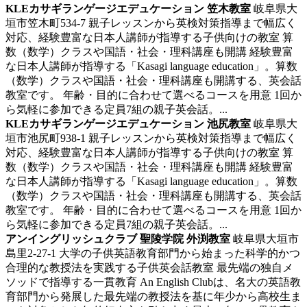
KLEカサギランゲージエデュケーション 笠木教室
岐阜県大
垣市笠木町534-7
親子レッスンから英検対策指導まで幅広く
対応、経験豊富な日本人講師が指導する子供向けの教室
算
数（数学）クラスや国語・社会・理科講座も開講 経験豊富
な日本人講師が指導する「Kasagi language education」。算数
（数学）クラスや国語・社会・理科講座も開講する、英会話
教室です。 年齢・目的に合わせて選べるコースを用意 1回か
ら気軽に参加できる定員7組の親子英会話。...
KLEカサギランゲージエデュケーション 池尻教室
岐阜県大
垣市池尻町938-1
親子レッスンから英検対策指導まで幅広く
対応、経験豊富な日本人講師が指導する子供向けの教室
算
数（数学）クラスや国語・社会・理科講座も開講 経験豊富
な日本人講師が指導する「Kasagi language education」。算数
（数学）クラスや国語・社会・理科講座も開講する、英会話
教室です。 年齢・目的に合わせて選べるコースを用意 1回か
ら気軽に参加できる定員7組の親子英会話。...
アンイングリッシュクラブ 聖陵学院 外渕教室
岐阜県大垣市
島里2-27-1
大学の子供英語教育部門から始まった科学的かつ
合理的な教授法を実践する子供英会話教室
最先端の独自メ
ソッドで指導する一貫教育 An English Clubは、名大の英語教
育部門から発展した最先端の教授法を基に年少から高校生ま