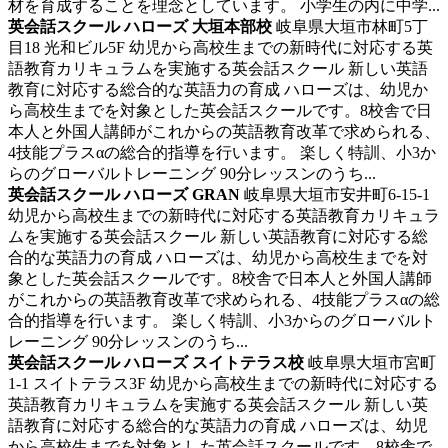
材を育成することを理念としています。 小学生の内に中学...
英会話スクール ハローズ 大垣本部校
岐阜県大垣市林町5丁
目18 光和ビル5F
幼児から高校生までの新時代に対応する英
語教育カリキュラムを実施する英会話スクール
新しい英語
教育に対応する総合的な英語力の育成 ハローズは、幼児か
ら高校生までを対象とした英会話スクールです。8校舎で日
本人と外国人講師がこれからの英語教育改革で求められる、
4技能プラスαの総合的指導を行います。 楽しく特訓、小3か
らのグローバルトレーニング 90分レッスンのうち...
英会話スクール ハローズ GRAN
岐阜県大垣市安井町6-15-1
幼児から高校生までの新時代に対応する英語教育カリキュラ
ムを実施する英会話スクール
新しい英語教育に対応する総
合的な英語力の育成 ハローズは、幼児から高校生までを対
象とした英会話スクールです。8校舎で日本人と外国人講師
がこれからの英語教育改革で求められる、4技能プラスαの総
合的指導を行います。 楽しく特訓、小3からのグローバルト
レーニング 90分レッスンのうち...
英会話スクール ハローズ スイトテラス校
岐阜県大垣市宮町
1-1 スイトテラス3F
幼児から高校生までの新時代に対応する
英語教育カリキュラムを実施する英会話スクール
新しい英
語教育に対応する総合的な英語力の育成 ハローズは、幼児
から高校生までを対象とした英会話スクールです。8校舎で