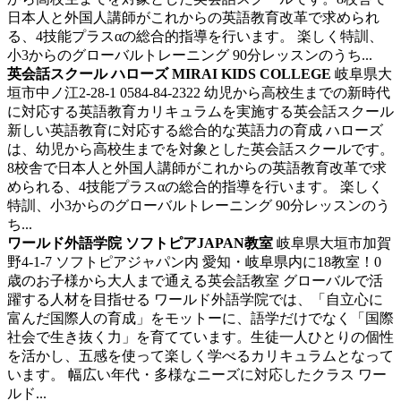
日本人と外国人講師がこれからの英語教育改革で求められ
る、4技能プラスαの総合的指導を行います。 楽しく特訓、
小3からのグローバルトレーニング 90分レッスンのうち...
英会話スクール ハローズ MIRAI KIDS COLLEGE
岐阜県大
垣市中ノ江2-28-1 0584-84-2322
幼児から高校生までの新時代
に対応する英語教育カリキュラムを実施する英会話スクール
新しい英語教育に対応する総合的な英語力の育成 ハローズ
は、幼児から高校生までを対象とした英会話スクールです。
8校舎で日本人と外国人講師がこれからの英語教育改革で求
められる、4技能プラスαの総合的指導を行います。 楽しく
特訓、小3からのグローバルトレーニング 90分レッスンのう
ち...
ワールド外語学院 ソフトピアJAPAN教室
岐阜県大垣市加賀
野4-1-7 ソフトピアジャパン内
愛知・岐阜県内に18教室！0
歳のお子様から大人まで通える英会話教室
グローバルで活
躍する人材を目指せる ワールド外語学院では、「自立心に
富んだ国際人の育成」をモットーに、語学だけでなく「国際
社会で生き抜く力」を育てています。生徒一人ひとりの個性
を活かし、五感を使って楽しく学べるカリキュラムとなって
います。 幅広い年代・多様なニーズに対応したクラス ワー
ルド...