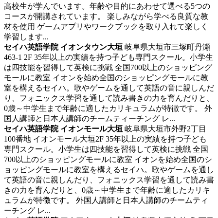
高校生が学んでいます。年齢や目的にあわせて選べる5つの
コースが開講されています。 楽しみながら学べる良質な教
材を使用 ゲームアプリやワークブックを取り入れて楽しく
学習します...
セイハ英語学院 イオンタウン大垣
岐阜県大垣市三塚町丹瀬
463-1 2F
35年以上の実績を持つ子ども専門スクール。小学生
は四技能を習得して英検に挑戦
全国700以上のショッピング
モールに教室 イオンを始め全国のショッピングモールに教
室を構えるセイハ。歌やゲームを通して英語の音に親しんだ
り、フォニックス学習を通して読み書きの力を育んだりと、
0歳～中学生まで年齢に適したカリキュラムが特徴です。 外
国人講師と日本人講師のチームティーチング レ...
セイハ英語学院 イオンモール大垣
岐阜県大垣市外野2丁目
100番地 イオンモール大垣2F
35年以上の実績を持つ子ども
専門スクール。小学生は四技能を習得して英検に挑戦
全国
700以上のショッピングモールに教室 イオンを始め全国のシ
ョッピングモールに教室を構えるセイハ。歌やゲームを通し
て英語の音に親しんだり、フォニックス学習を通して読み書
きの力を育んだりと、0歳～中学生まで年齢に適したカリキ
ュラムが特徴です。 外国人講師と日本人講師のチームティ
ーチング レ...