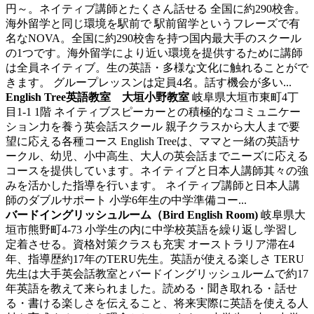
円～。ネイティブ講師とたくさん話せる
全国に約290校舎。
海外留学と同じ環境を駅前で 駅前留学というフレーズで有
名なNOVA。全国に約290校舎を持つ国内最大手のスクール
の1つです。海外留学により近い環境を提供するために講師
は全員ネイティブ。生の英語・多様な文化に触れることがで
きます。 グループレッスンは定員4名。話す機会が多い...
English Tree英語教室 大垣小野教室
岐阜県大垣市東町4丁
目1-1 1階
ネイティブスピーカーとの積極的なコミュニケー
ション力を養う英会話スクール
親子クラスから大人まで要
望に応える各種コース English Treeは、ママと一緒の英語サ
ークル、幼児、小中高生、大人の英会話までニーズに応える
コースを提供しています。ネイティブと日本人講師其々の強
みを活かした指導を行います。 ネイティブ講師と日本人講
師のダブルサポート 小学6年生の中学準備コー...
バードイングリッシュルーム（Bird English Room)
岐阜県大
垣市熊野町4-73
小学生の内に中学校英語を繰り返し学習し
定着させる。資格対策クラスも充実
オーストラリア滞在4
年、指導歴約17年のTERU先生。英語が使える楽しさ TERU
先生は大手英会話教室とバードイングリッシュルームで約17
年英語を教えて来られました。読める・聞き取れる・話せ
る・書ける楽しさを伝えること、将来実際に英語を使える人