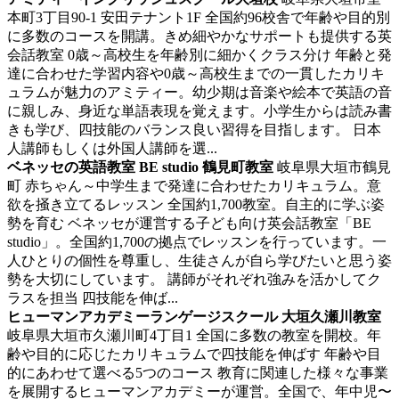
本町3丁目90-1 安田テナント1F
全国約96校舎で年齢や目的別
に多数のコースを開講。きめ細やかなサポートも提供する英
会話教室
0歳～高校生を年齢別に細かくクラス分け 年齢と発
達に合わせた学習内容や0歳～高校生までの一貫したカリキ
ュラムが魅力のアミティー。幼少期は音楽や絵本で英語の音
に親しみ、身近な単語表現を覚えます。小学生からは読み書
きも学び、四技能のバランス良い習得を目指します。 日本
人講師もしくは外国人講師を選...
ベネッセの英語教室 BE studio 鶴見町教室
岐阜県大垣市鶴見
町
赤ちゃん～中学生まで発達に合わせたカリキュラム。意
欲を掻き立てるレッスン
全国約1,700教室。自主的に学ぶ姿
勢を育む ベネッセが運営する子ども向け英会話教室「BE
studio」。全国約1,700の拠点でレッスンを行っています。一
人ひとりの個性を尊重し、生徒さんが自ら学びたいと思う姿
勢を大切にしています。 講師がそれぞれ強みを活かしてク
ラスを担当 四技能を伸ば...
ヒューマンアカデミーランゲージスクール 大垣久瀬川教室
岐阜県大垣市久瀬川町4丁目1
全国に多数の教室を開校。年
齢や目的に応じたカリキュラムで四技能を伸ばす
年齢や目
的にあわせて選べる5つのコース 教育に関連した様々な事業
を展開するヒューマンアカデミーが運営。全国で、年中児〜