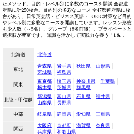
たメソッド。目的・レベル別に多数のコースを開講
全都道
府県に計250校舎。目的別の多彩なコース 全47都道府県に校
舎があり、日常英会話・ビジネス英語・TOEIC対策など目的
やレベル別に多彩なコースを開講しています。レッスン形態
も少人数（～5名）、グループ（8名前後）、プライベートと
選択肢が豊富です。 知識を活かして実践力を養う「L&...
北海道
北海道
青森県
岩手県
秋田県
山形県
東北
宮城県
福島県
東京都
埼玉県
神奈川県
千葉県
関東
栃木県
茨城県
群馬県
新潟県
富山県
石川県
福井県
北陸・甲信越
山梨県
長野県
中部
岐阜県
静岡県
愛知県
三重県
大阪府
京都府
滋賀県
奈良県
関西
兵庫県
和歌山県