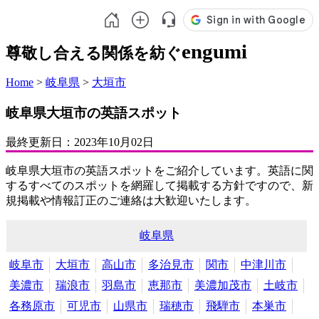
engumi
尊敬し合える関係を紡ぐ
Home
>
岐阜県
>
大垣市
岐阜県大垣市の英語スポット
最終更新日：
2023年10月02日
岐阜県大垣市の英語スポットをご紹介しています。英語に関
するすべてのスポットを網羅して掲載する方針ですので、新
規掲載や情報訂正のご連絡は大歓迎いたします。
岐阜県
岐阜市
大垣市
高山市
多治見市
関市
中津川市
美濃市
瑞浪市
羽島市
恵那市
美濃加茂市
土岐市
各務原市
可児市
山県市
瑞穂市
飛騨市
本巣市