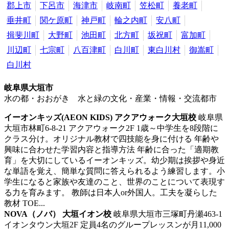
郡上市
下呂市
海津市
岐南町
笠松町
養老町
垂井町
関ケ原町
神戸町
輪之内町
安八町
揖斐川町
大野町
池田町
北方町
坂祝町
富加町
川辺町
七宗町
八百津町
白川町
東白川村
御嵩町
白川村
岐阜県大垣市
水の都・おおがき 水と緑の文化・産業・情報・交流都市
イーオンキッズ(AEON KIDS) アクアウォーク大垣校
岐阜県
大垣市林町6-8-21 アクアウォーク2F
1歳～中学生を8段階に
クラス分け。オリジナル教材で四技能を身に付ける
年齢や
興味に合わせた学習内容と指導方法 年齢に合った「適期教
育」を大切にしているイーオンキッズ。幼少期は挨拶や身近
な単語を覚え、簡単な質問に答えられるよう練習します。小
学生になると家族や友達のこと、世界のことについて表現す
る力を育みます。 教師は日本人or外国人。工夫を凝らした
教材 TOE...
NOVA（ノバ） 大垣イオン校
岐阜県大垣市三塚町丹瀬463-1
イオンタウン大垣2F
定員4名のグループレッスンが月11,000