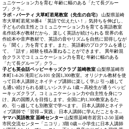
ュニケーション力を育む 年齢に幅のある「たて長グルー
プ」クラ...
ラボ・パーティ 大草町若尾教室（先生の自宅）
山梨県韮崎
市大草町若尾38番4
「英語で伝えたい！」気持ちを伸ばし、
子どもの自主性とコミュニケーション力を育てる英語教室
名作絵本が教材だから、楽しく英語が続けられる 世界の名
作絵本や音声教材で、英語の音やリズムを自然に習得しなが
ら「聞く」力を育てます。また、英語劇のプログラムを通じ
て、「話す」経験を積み重ねることができます。 異年齢混
合クラスでコミュニケーション力を育む 年齢に幅のある
「たて長グループ」クラ...
子ども英会話ペッピーキッズクラブ 韮崎教室
山梨県韮崎市
本町1-4-26 滝田ビル101
全国1,300教室。オリジナル教材を使
って日本人講師とネイティブ講師に楽しく学ぶ
引っ越して
も通い続けられる嬉しいシステム 1歳～高校生が通うペッピ
ーキッズクラブ。コミュニケーション力や自主性を身につ
け、真の国際人を目指します。全国に約1,300教室あるた
め、引っ越しても別教室で学べます。 日本人講師とネイテ
ィブ講師で「習得→実践」 日本人講師に学んだことをネ...
ヤマハ英語教室 韮崎センター
山梨県韮崎市若宮1-2-50 韮崎
市民交流センター「ニコリ」3階
0歳～小学生に日本人講師