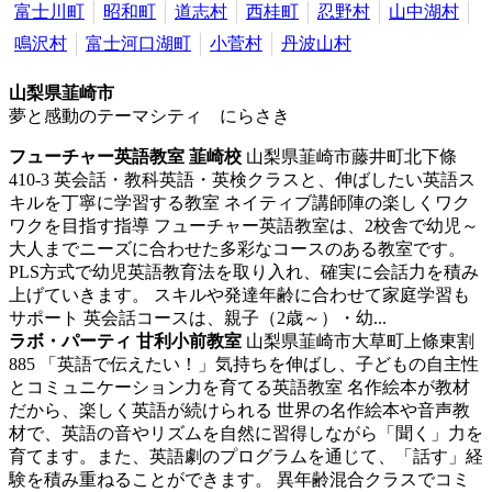
富士川町
昭和町
道志村
西桂町
忍野村
山中湖村
鳴沢村
富士河口湖町
小菅村
丹波山村
山梨県韮崎市
夢と感動のテーマシティ にらさき
フューチャー英語教室 韮崎校
山梨県韮崎市藤井町北下條
410-3
英会話・教科英語・英検クラスと、伸ばしたい英語ス
キルを丁寧に学習する教室
ネイティブ講師陣の楽しくワク
ワクを目指す指導 フューチャー英語教室は、2校舎で幼児～
大人までニーズに合わせた多彩なコースのある教室です。
PLS方式で幼児英語教育法を取り入れ、確実に会話力を積み
上げていきます。 スキルや発達年齢に合わせて家庭学習も
サポート 英会話コースは、親子（2歳～）・幼...
ラボ・パーティ 甘利小前教室
山梨県韮崎市大草町上條東割
885
「英語で伝えたい！」気持ちを伸ばし、子どもの自主性
とコミュニケーション力を育てる英語教室
名作絵本が教材
だから、楽しく英語が続けられる 世界の名作絵本や音声教
材で、英語の音やリズムを自然に習得しながら「聞く」力を
育てます。また、英語劇のプログラムを通じて、「話す」経
験を積み重ねることができます。 異年齢混合クラスでコミ