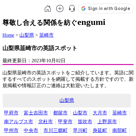
engumi
尊敬し合える関係を紡ぐ
Home
>
山梨県
>
韮崎市
山梨県韮崎市の英語スポット
最終更新日：
2023年10月02日
山梨県韮崎市の英語スポットをご紹介しています。英語に関
するすべてのスポットを網羅して掲載する方針ですので、新
規掲載や情報訂正のご連絡は大歓迎いたします。
山梨県
甲府市
富士吉田市
都留市
山梨市
大月市
韮崎市
南アルプス市
北杜市
甲斐市
笛吹市
上野原市
甲州市
中央市
市川三郷町
早川町
身延町
南部町