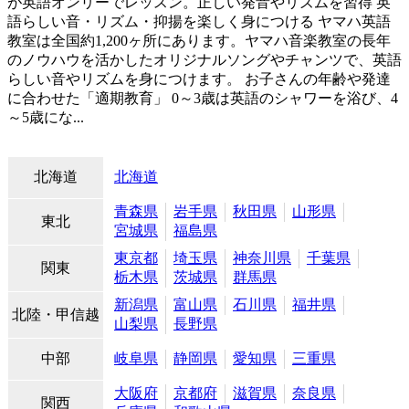
が英語オンリーでレッスン。正しい発音やリズムを習得
英
語らしい音・リズム・抑揚を楽しく身につける ヤマハ英語
教室は全国約1,200ヶ所にあります。ヤマハ音楽教室の長年
のノウハウを活かしたオリジナルソングやチャンツで、英語
らしい音やリズムを身につけます。 お子さんの年齢や発達
に合わせた「適期教育」 0～3歳は英語のシャワーを浴び、4
～5歳にな...
北海道
北海道
青森県
岩手県
秋田県
山形県
東北
宮城県
福島県
東京都
埼玉県
神奈川県
千葉県
関東
栃木県
茨城県
群馬県
新潟県
富山県
石川県
福井県
北陸・甲信越
山梨県
長野県
中部
岐阜県
静岡県
愛知県
三重県
大阪府
京都府
滋賀県
奈良県
関西