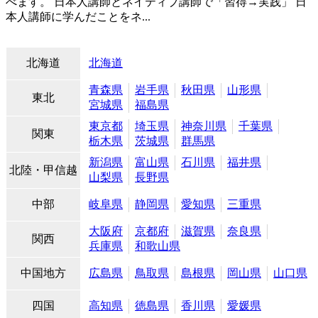
べます。 日本人講師とネイティブ講師で「習得→実践」 日
本人講師に学んだことをネ...
北海道
北海道
青森県
岩手県
秋田県
山形県
東北
宮城県
福島県
東京都
埼玉県
神奈川県
千葉県
関東
栃木県
茨城県
群馬県
新潟県
富山県
石川県
福井県
北陸・甲信越
山梨県
長野県
中部
岐阜県
静岡県
愛知県
三重県
大阪府
京都府
滋賀県
奈良県
関西
兵庫県
和歌山県
中国地方
広島県
鳥取県
島根県
岡山県
山口県
四国
高知県
徳島県
香川県
愛媛県