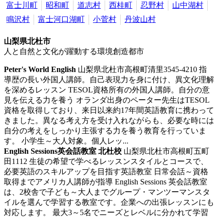
富士川町
昭和町
道志村
西桂町
忍野村
山中湖村
鳴沢村
富士河口湖町
小菅村
丹波山村
山梨県北杜市
人と自然と文化が躍動する環境創造都市
Peter's World English
山梨県北杜市高根町清里3545-4210
指
導歴の長い外国人講師。自己表現力を身に付け、異文化理解
を深めるレッスン
TESOL資格所有の外国人講師。自分の意
見を伝える力を養う オランダ出身のペーター先生はTESOL
資格を取得しており、来日以来約17年間英語教育に携わって
きました。異なる考え方を受け入れながらも、必要な時には
自分の考えをしっかり主張する力を養う教育を行っていま
す。 小学生～大人対象。個人レッ...
English Sessions英会話教室 北杜校
山梨県北杜市高根町五町
田1112
生徒の希望で学べるレッスンスタイルとコースで、
必要英語のスキルアップを目指す英語教室
日常会話～資格
取得までアメリカ人講師が指導 English Sessions 英会話教室
は、2校舎で子ども～大人までグループ・マンツーマンスタ
イルを選んで学習する教室です。企業への出張レッスンにも
対応します。 最大3～5名でニーズとレベルに分かれて学習