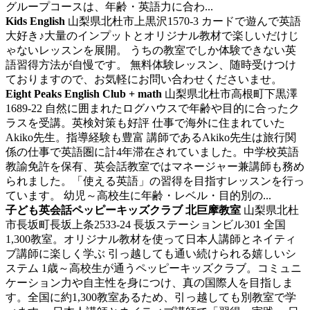
グループコースは、年齢・英語力に合わ...
Kids English
山梨県北杜市上黒沢1570-3
カードで遊んで英語
大好き♪大量のインプットとオリジナル教材で楽しいだけじ
ゃないレッスンを展開。
うちの教室でしか体験できない英
語習得方法が自慢です。 無料体験レッスン、随時受けつけ
ておりますので、お気軽にお問い合わせくださいませ。
Eight Peaks English Club + math
山梨県北杜市高根町下黒澤
1689-22
自然に囲まれたログハウスで年齢や目的に合ったク
ラスを受講。英検対策も好評
仕事で海外に住まれていた
Akiko先生。指導経験も豊富 講師であるAkiko先生は旅行関
係の仕事で英語圏に計4年滞在されていました。中学校英語
教諭免許を保有、英会話教室ではマネージャー兼講師も務め
られました。「使える英語」の習得を目指すレッスンを行っ
ています。 幼児～高校生に年齢・レベル・目的別の...
子ども英会話ペッピーキッズクラブ 北巨摩教室
山梨県北杜
市長坂町長坂上条2533-24 長坂ステーションビル301
全国
1,300教室。オリジナル教材を使って日本人講師とネイティ
ブ講師に楽しく学ぶ
引っ越しても通い続けられる嬉しいシ
ステム 1歳～高校生が通うペッピーキッズクラブ。コミュニ
ケーション力や自主性を身につけ、真の国際人を目指しま
す。全国に約1,300教室あるため、引っ越しても別教室で学