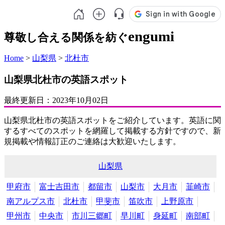
engumi
尊敬し合える関係を紡ぐ
Home
>
山梨県
>
北杜市
山梨県北杜市の英語スポット
最終更新日：
2023年10月02日
山梨県北杜市の英語スポットをご紹介しています。英語に関
するすべてのスポットを網羅して掲載する方針ですので、新
規掲載や情報訂正のご連絡は大歓迎いたします。
山梨県
甲府市
富士吉田市
都留市
山梨市
大月市
韮崎市
南アルプス市
北杜市
甲斐市
笛吹市
上野原市
甲州市
中央市
市川三郷町
早川町
身延町
南部町