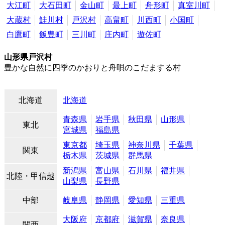
大江町
大石田町
金山町
最上町
舟形町
真室川町
大蔵村
鮭川村
戸沢村
高畠町
川西町
小国町
白鷹町
飯豊町
三川町
庄内町
遊佐町
山形県戸沢村
豊かな自然に四季のかおりと舟唄のこだまする村
北海道
北海道
青森県
岩手県
秋田県
山形県
東北
宮城県
福島県
東京都
埼玉県
神奈川県
千葉県
関東
栃木県
茨城県
群馬県
新潟県
富山県
石川県
福井県
北陸・甲信越
山梨県
長野県
中部
岐阜県
静岡県
愛知県
三重県
大阪府
京都府
滋賀県
奈良県
関西