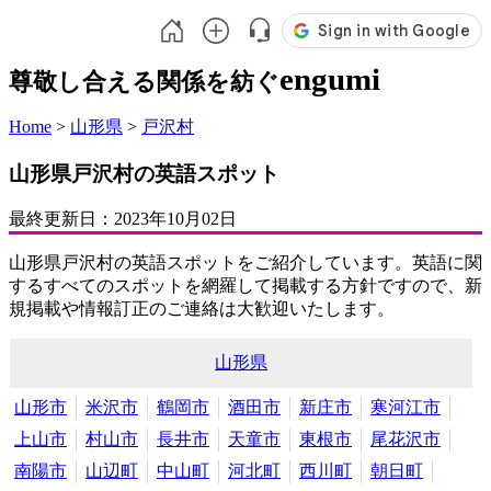
engumi
尊敬し合える関係を紡ぐ
Home
>
山形県
>
戸沢村
山形県戸沢村の英語スポット
最終更新日：
2023年10月02日
山形県戸沢村の英語スポットをご紹介しています。英語に関
するすべてのスポットを網羅して掲載する方針ですので、新
規掲載や情報訂正のご連絡は大歓迎いたします。
山形県
山形市
米沢市
鶴岡市
酒田市
新庄市
寒河江市
上山市
村山市
長井市
天童市
東根市
尾花沢市
南陽市
山辺町
中山町
河北町
西川町
朝日町