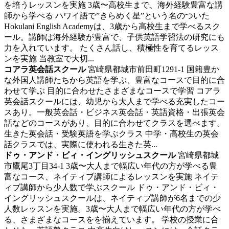
を培うレッスンを実施
3歳〜高校生まで、海外経験豊富な講
師から学べる ハワイ語で”きらめく星”という名のついた
Hokulani English Academyは、3歳から高校生まで学べるスク
ール。講師は海外経験が豊富で、子供英語学習法の研究にも
力を入れています。 たくさん話し、積極性を育てるレッス
ンを実施 当教室で大切...
コアラ英会話スクール
宮崎県都城市前田町1291-1
国籍豊か
な外国人講師たちから英語を学ぶ、豊富なコースで目的に合
わせて学ぶ
目的に合わせたさまざまなコースで学習 コアラ
英会話スクールには、幼児から大人まで学べる充実したコー
スあり。一般英会話・ビジネス英会話・英語資格・出張英会
話などのコースがあり、目的に合わせてクラスを選べます。
生きた英会話・受験英語を学ぶクラス 中学・高校生の英会
話クラスでは、実際に使われる生きた英...
ドゥ・アンド・ビィ・イングリッシュスクール
宮崎県都城
市鷹尾3丁目34-1
3歳〜大人まで幅広い年代の方が学べる豊
富なコース、ネイティブ講師によるレッスンを実施
ネイテ
ィブ講師から少人数で学ぶスクール ドゥ・アンド・ビィ・
イングリッシュスクールは、ネイティブ講師が6名までの少
人数レッスンを実施。3歳〜大人まで幅広い年代の方が学べ
る、さまざまなコースをを揃えています。 学校の授業に合