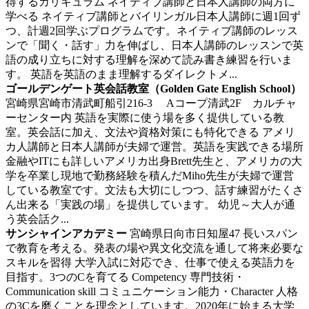
得するカリキュラム
ネイティブ講師と日本人講師の両方に
学べる ネイティブ講師とバイリンガル日本人講師に週1回ず
つ、計週2回学ぶプログラムです。ネイティブ講師のレッス
ンで「聞く・話す」力を伸ばし、日本人講師のレッスンで英
語の成り立ちに対する理解を深めて読み書き練習を行いま
す。 英語を英語のまま理解するダイレクトメ...
ゴールデンゲート英会話教室（Golden Gate English School）
宮崎県宮崎市清武町船引216-3 Aコープ清武2F カルチャ
ーセンター内
英語を実際に使う場を多く提供している教
室。英会話に加え、文法や資格対策にも特化できる
アメリ
カ人講師と日本人講師が夫婦で運営。英語を実践できる場所
金融やITにも詳しいアメリカ出身Brett先生と、アメリカの大
学を卒業し現地で勤務経験を積んだMiho先生が夫婦で運営
している教室です。文法も大切にしつつ、話す練習がたくさ
ん出来る「実践の場」を提供しています。 幼児～大人が通
う英会話ク...
サンシャインアカデミー
宮崎県日向市日知屋47
長いスパン
で教育を考える。発表の場や異文化交流を通して将来必要な
スキルを習得
大学入試に対応でき、仕事で使える英語力を
目指す。3つのCを育てる Competency 専門技術・
Communication skill コミュニケーション能力・Character 人格
の3Cを磨くことを理念としています。2020年に始まる大学