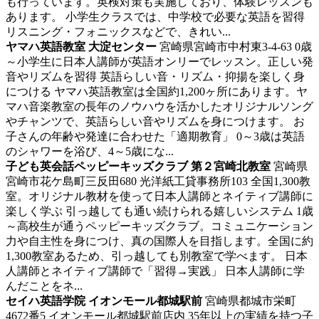
も行っています。英検対策も実施しており、体験レッスンも
あります。 小学生クラスでは、中学校で必要な英語を習得
リスニング・フォニックスなどで、きれい...
ヤマハ英語教室 大淀センター
宮崎県宮崎市中村東3-4-63
0歳
～小学生に日本人講師が英語オンリーでレッスン。正しい発
音やリズムを習得
英語らしい音・リズム・抑揚を楽しく身
につける ヤマハ英語教室は全国約1,200ヶ所にあります。ヤ
マハ音楽教室の長年のノウハウを活かしたオリジナルソング
やチャンツで、英語らしい音やリズムを身につけます。 お
子さんの年齢や発達に合わせた「適期教育」 0～3歳は英語
のシャワーを浴び、4～5歳にな...
子ども英会話ペッピーキッズクラブ 第２宮崎北教室
宮崎県
宮崎市花ケ島町三反田680 光洋紙工貸事務所103
全国1,300教
室。オリジナル教材を使って日本人講師とネイティブ講師に
楽しく学ぶ
引っ越しても通い続けられる嬉しいシステム 1歳
～高校生が通うペッピーキッズクラブ。コミュニケーション
力や自主性を身につけ、真の国際人を目指します。全国に約
1,300教室あるため、引っ越しても別教室で学べます。 日本
人講師とネイティブ講師で「習得→実践」 日本人講師に学
んだことをネ...
セイハ英語学院 イオンモール都城駅前
宮崎県都城市栄町
4672番5 イオンモール都城駅前店内
35年以上の実績を持つ子