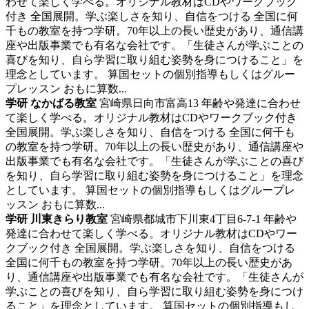
わせて楽しく学べる。オリジナル教材はCDやワークブック
付き
全国展開。学ぶ楽しさを知り、自信をつける 全国に何
千もの教室を持つ学研。70年以上の長い歴史があり、通信講
座や出版事業でも有名な会社です。「生徒さんが学ぶことの
喜びを知り、自ら学習に取り組む姿勢を身につけること」を
理念としています。 算国セットの個別指導もしくはグルー
プレッスン おもに算数...
学研 なかばる教室
宮崎県日向市富高13
年齢や発達に合わせ
て楽しく学べる。オリジナル教材はCDやワークブック付き
全国展開。学ぶ楽しさを知り、自信をつける 全国に何千も
の教室を持つ学研。70年以上の長い歴史があり、通信講座や
出版事業でも有名な会社です。「生徒さんが学ぶことの喜び
を知り、自ら学習に取り組む姿勢を身につけること」を理念
としています。 算国セットの個別指導もしくはグループレ
ッスン おもに算数...
学研 川東きらり教室
宮崎県都城市下川東4丁目6-7-1
年齢や
発達に合わせて楽しく学べる。オリジナル教材はCDやワー
クブック付き
全国展開。学ぶ楽しさを知り、自信をつける
全国に何千もの教室を持つ学研。70年以上の長い歴史があ
り、通信講座や出版事業でも有名な会社です。「生徒さんが
学ぶことの喜びを知り、自ら学習に取り組む姿勢を身につけ
ること」を理念としています。 算国セットの個別指導もし