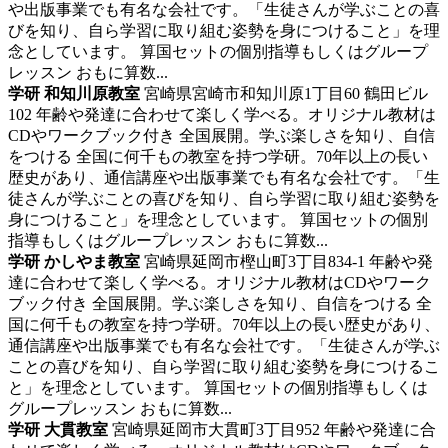
や出版事業でも有名な会社です。「生徒さんが学ぶことの喜
びを知り、自ら学習に取り組む姿勢を身につけること」を理
念としています。 算国セットの個別指導もしくはグループ
レッスン おもに算数...
学研 和知川原教室
宮崎県宮崎市和知川原1丁目60 鶴田ビル
102
年齢や発達に合わせて楽しく学べる。オリジナル教材は
CDやワークブック付き
全国展開。学ぶ楽しさを知り、自信
をつける 全国に何千もの教室を持つ学研。70年以上の長い
歴史があり、通信講座や出版事業でも有名な会社です。「生
徒さんが学ぶことの喜びを知り、自ら学習に取り組む姿勢を
身につけること」を理念としています。 算国セットの個別
指導もしくはグループレッスン おもに算数...
学研 かしやま教室
宮崎県延岡市樫山町3丁目834-1
年齢や発
達に合わせて楽しく学べる。オリジナル教材はCDやワーク
ブック付き
全国展開。学ぶ楽しさを知り、自信をつける 全
国に何千もの教室を持つ学研。70年以上の長い歴史があり、
通信講座や出版事業でも有名な会社です。「生徒さんが学ぶ
ことの喜びを知り、自ら学習に取り組む姿勢を身につけるこ
と」を理念としています。 算国セットの個別指導もしくは
グループレッスン おもに算数...
学研 大貫教室
宮崎県延岡市大貫町3丁目952
年齢や発達に合