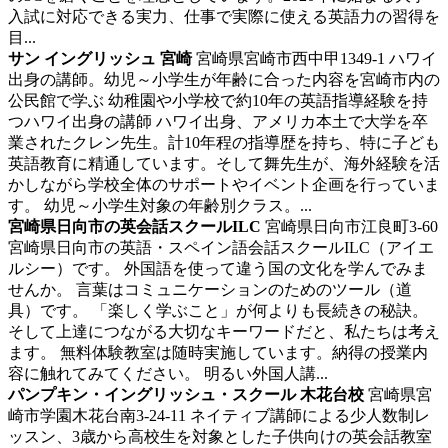
入試に対応できる実力、仕事で実際に使える英語力の習得を
目...
サン イングリッシュ 宮崎
宮崎県宮崎市西中甲1349-1
ハワイ
出身の講師。幼児～小学生が年齢に合った内容を宮崎市内の
公民館で学ぶ
幼稚園や小学校で約10年の英語指導経験を持
つハワイ出身の講師 ハワイ出身、アメリカ本土で大学を卒
業されたクレン先生。計10年程の指導歴を持ち、特に子ども
英語教育に精通しています。そして舞先生が、海外経験を活
かしながら学校全体のサポートやイベント企画を行っていま
す。 幼児～小学生対象の年齢別クラス。...
宮崎県日向市の英会話スクールILC
宮崎県日向市江良町3-60
宮崎県日向市の英語・スペイン語会話スクールILC（アイエ
ルシー）です。
外国語を使って違う国の文化を学んでみま
せんか。 言葉はコミュニケーションのためのツール（道
具）です。 「楽しく学ぶこと」が何よりも長続きの秘訣。
そして上達につながる大切なキーワードだと、私たちは考え
ます。 無料体験教室は随時実施しています。納得の授業内
容に触れてみてください。 明るい外国人講...
パンプキン・イングリッシュ・スクール 木花台校
宮崎県宮
崎市学園木花台南3-24-11
ネイティブ講師による少人数制レ
ッスン、3歳から高校生を対象とした子供向けの英会話教室