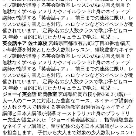
ィブ講師が指導する英会話教室
レッスンの振り替え制度で
無駄なく学べる アメリカやアイルランド出身のネイティブ
講師が指導する「英会話キア」。前日までの連絡に限り、レ
ッスンの振り替えにも対応。ハロウィンなどのイベントが開
催されています。 定員8名の少人数クラスで学ぶ子どもコー
ス 年齢・目的に応じたカリキュラムで学ぶ、幼児・...
英会話キア 佐土原校
宮崎県西都市有吉町2丁目33番地
幅広
い年齢層を対象とした少人数制レッスン、経験豊富なネイテ
ィブ講師が指導する英会話教室
レッスンの振り替え制度で
無駄なく学べる アメリカやアイルランド出身のネイティブ
講師が指導する「英会話キア」。前日までの連絡に限り、レ
ッスンの振り替えにも対応。ハロウィンなどのイベントが開
催されています。 定員8名の少人数クラスで学ぶ子どもコー
ス 年齢・目的に応じたカリキュラムで学ぶ、幼児・...
ジョーイ英会話 延岡教室
宮崎県延岡市桜小路360-2 (1階)
一
人一人のニーズに対応した豊富なコース、ネイティブ講師が
少人数クラスで指導する英会話教室
経験豊富なネイティブ
講師と日本人講師が指導 オーストラリア出身のブラッドリ
ー先生が設立された「ジョーイ英会話教室」。指導経験豊富
なネイティブ講師と、留学経験のある日本人講師がレッスン
を担当します。 子供から大人まで対象の少人数制レッスン 0