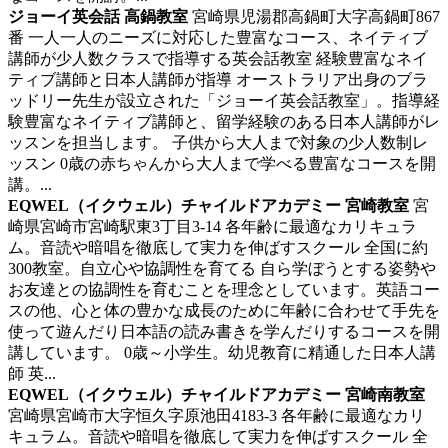
ジョーイ英会話 高鍋教室
宮崎県児湯郡高鍋町大字高鍋町867
番
一人一人のニーズに対応した豊富なコース、ネイティブ
講師が少人数クラスで指導する英会話教室
経験豊富なネイ
ティブ講師と日本人講師が指導 オーストラリア出身のブラ
ッドリー先生が設立された「ジョーイ英会話教室」。指導経
験豊富なネイティブ講師と、留学経験のある日本人講師がレ
ッスンを担当します。 子供から大人まで対象の少人数制レ
ッスン 0歳の赤ちゃんから大人まで学べる豊富なコースを開
講。...
EQWEL（イクウェル）チャイルドアカデミー 宮崎教室
宮
崎県宮崎市宮崎駅東3丁目3-14
各年齢に最適なカリキュラ
ム。音読や暗唱を徹底して実力を伸ばすスクール
全国に約
300教室。自立心や協調性を育てる 自ら学ぼうとする姿勢や
お友達との協調性を育むことを理念としています。英語コー
スの他、心と体の豊かな成長のために年齢に合わせて手先を
使って遊んだり日本語の読み書きを学んだりするコースを開
講しています。 0歳～小学生。幼児教育に精通した日本人講
師 英...
EQWEL（イクウェル）チャイルドアカデミー 宮崎南教室
宮崎県宮崎市大字恒久字原池田4183-3
各年齢に最適なカリ
キュラム。音読や暗唱を徹底して実力を伸ばすスクール
全