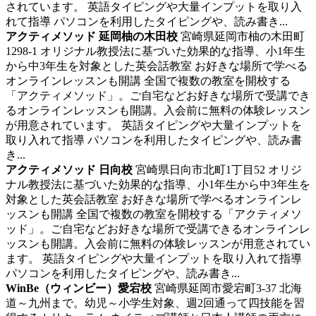
されています。 英語タイピングや大量インプットを取り入
れて指導 パソコンを利用したタイピングや、読み書き...
アクティメソッド 延岡柚の木田校
宮崎県延岡市柚の木田町
1298-1
オリジナル教授法に基づいた効果的な指導、小1年生
から中3年生を対象とした英会話教室
お好きな場所で学べる
オンラインレッスンも開講 全国で複数の教室を開校する
「アクティメソッド」。ご自宅などお好きな場所で受講でき
るオンラインレッスンも開講。入会前に無料の体験レッスン
が用意されています。 英語タイピングや大量インプットを
取り入れて指導 パソコンを利用したタイピングや、読み書
き...
アクティメソッド 日向校
宮崎県日向市北町1丁目52
オリジ
ナル教授法に基づいた効果的な指導、小1年生から中3年生を
対象とした英会話教室
お好きな場所で学べるオンラインレ
ッスンも開講 全国で複数の教室を開校する「アクティメソ
ッド」。ご自宅などお好きな場所で受講できるオンラインレ
ッスンも開講。入会前に無料の体験レッスンが用意されてい
ます。 英語タイピングや大量インプットを取り入れて指導
パソコンを利用したタイピングや、読み書き...
WinBe（ウィンビー）愛宕校
宮崎県延岡市愛宕町3-37
北海
道～九州まで。幼児～小学生対象、週2回通って四技能を習