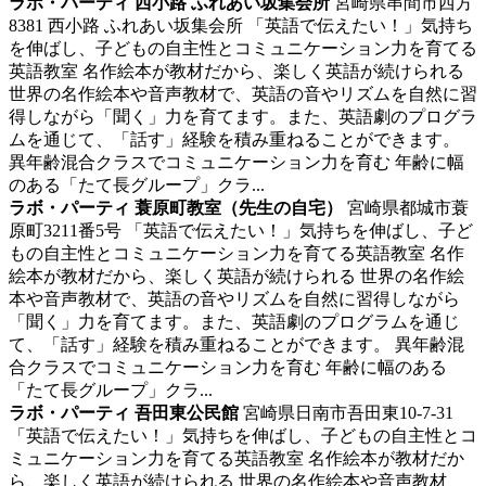
ラボ・パーティ 西小路 ふれあい坂集会所
宮崎県串間市西方
8381 西小路 ふれあい坂集会所
「英語で伝えたい！」気持ち
を伸ばし、子どもの自主性とコミュニケーション力を育てる
英語教室
名作絵本が教材だから、楽しく英語が続けられる
世界の名作絵本や音声教材で、英語の音やリズムを自然に習
得しながら「聞く」力を育てます。また、英語劇のプログラ
ムを通じて、「話す」経験を積み重ねることができます。
異年齢混合クラスでコミュニケーション力を育む 年齢に幅
のある「たて長グループ」クラ...
ラボ・パーティ 蓑原町教室（先生の自宅）
宮崎県都城市蓑
原町3211番5号
「英語で伝えたい！」気持ちを伸ばし、子ど
もの自主性とコミュニケーション力を育てる英語教室
名作
絵本が教材だから、楽しく英語が続けられる 世界の名作絵
本や音声教材で、英語の音やリズムを自然に習得しながら
「聞く」力を育てます。また、英語劇のプログラムを通じ
て、「話す」経験を積み重ねることができます。 異年齢混
合クラスでコミュニケーション力を育む 年齢に幅のある
「たて長グループ」クラ...
ラボ・パーティ 吾田東公民館
宮崎県日南市吾田東10-7-31
「英語で伝えたい！」気持ちを伸ばし、子どもの自主性とコ
ミュニケーション力を育てる英語教室
名作絵本が教材だか
ら、楽しく英語が続けられる 世界の名作絵本や音声教材