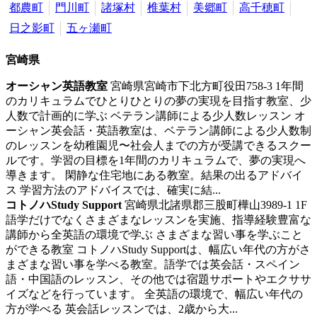
都農町
門川町
諸塚村
椎葉村
美郷町
高千穂町
日之影町
五ヶ瀬町
宮崎県
オーシャン英語教室
宮崎県宮崎市下北方町役田758-3
1年間
のカリキュラムでひとりひとりの夢の実現を目指す教室、少
人数で計画的に学ぶ
ベテラン講師による少人数レッスン オ
ーシャン英会話・英語教室は、ベテラン講師による少人数制
のレッスンを幼稚園児〜社会人までの方が受講できるスクー
ルです。学習の目標を1年間のカリキュラムで、夢の実現へ
導きます。 閑静な住宅地にある教室。結果の出るアドバイ
ス 学習方法のアドバイスでは、確実に結...
コトノハStudy Support
宮崎県北諸県郡三股町樺山3989-1 1F
語学だけでなくさまざまなレッスンを実施、指導経験豊富な
講師から全英語の環境で学ぶ
さまざまな習い事を学ぶこと
ができる教室 コトノハStudy Supportは、幅広い年代の方がさ
まざまな習い事を学べる教室。語学では英会話・スペイン
語・中国語のレッスン、その他では宿題サポートやエクササ
イズなどを行っています。 全英語の環境で、幅広い年代の
方が学べる 英会話レッスンでは、2歳から大...