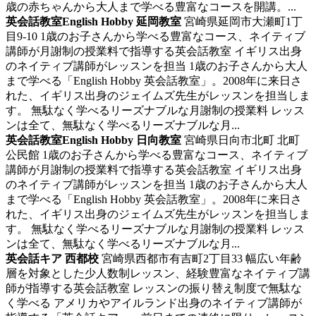
歳の赤ちゃんから大人まで学べる豊富なコースを開講。...
英会話教室English Hobby 延岡教室
宮崎県延岡市大瀬町1丁
目9-10
1歳のお子さんから学べる豊富なコース、ネイティブ
講師が月謝制の授業料で指導する英会話教室
イギリス出身
のネイティブ講師がレッスンを担当 1歳のお子さんから大人
まで学べる「English Hobby 英会話教室」。2008年に来日さ
れた、イギリス出身のジェイムズ先生がレッスンを担当しま
す。 無駄なく学べるリーズナブルな月謝制の授業料 レッス
ンは全て、無駄なく学べるリーズナブルな月...
英会話教室English Hobby 日向教室
宮崎県日向市北町 北町
公民館
1歳のお子さんから学べる豊富なコース、ネイティブ
講師が月謝制の授業料で指導する英会話教室
イギリス出身
のネイティブ講師がレッスンを担当 1歳のお子さんから大人
まで学べる「English Hobby 英会話教室」。2008年に来日さ
れた、イギリス出身のジェイムズ先生がレッスンを担当しま
す。 無駄なく学べるリーズナブルな月謝制の授業料 レッス
ンは全て、無駄なく学べるリーズナブルな月...
英会話キア 西都校
宮崎県西都市有吉町2丁目33
幅広い年齢
層を対象とした少人数制レッスン、経験豊富なネイティブ講
師が指導する英会話教室
レッスンの振り替え制度で無駄な
く学べる アメリカやアイルランド出身のネイティブ講師が