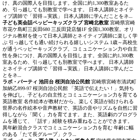
け、真の国際人を目指します。全国に約1,300教室あるた
め、引っ越しても別教室で学べます。 日本人講師とネイテ
ィブ講師で「習得→実践」 日本人講師に学んだことをネ...
子ども英会話ペッピーキッズクラブ 宮崎北教室
宮崎県宮崎
市花ケ島町三反田680 三反田貸店舗1F
全国1,300教室。オリ
ジナル教材を使って日本人講師とネイティブ講師に楽しく学
ぶ
引っ越しても通い続けられる嬉しいシステム 1歳～高校生
が通うペッピーキッズクラブ。コミュニケーション力や自主
性を身につけ、真の国際人を目指します。全国に約1,300教
室あるため、引っ越しても別教室で学べます。 日本人講師
とネイティブ講師で「習得→実践」 日本人講師に学んだこ
とをネ...
ラボ・パーティ 池田台 桜渕自治公民館
宮崎県宮崎市清武町
加納乙899-97 桜渕自治公民館
「英語で伝えたい！」気持ち
を伸ばし、子どもの自主性とコミュニケーション力を育てる
英語教室
名作絵本が教材だから、楽しく英語が続けられる
世界の名作絵本や音声教材で、英語の音やリズムを自然に習
得しながら「聞く」力を育てます。また、英語劇のプログラ
ムを通じて、「話す」経験を積み重ねることができます。
異年齢混合クラスでコミュニケーション力を育む 年齢に幅
のある「たて長グループ」クラ...