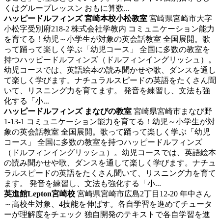
くはグループレッスン おもに算数...
ハッピードルフィンズ 宮崎本校小松教室
宮崎県宮崎市大字
小松字受別府218-2 株式会社学教内
コミュニケーション能力
を育てる！幼児～小学生が対象の英会話教室
全国展開。歌
って踊って楽しく学ぶ「幼児コース」 全国に多数の教室を
持つハッピードルフィンズ（ドルフィンイングリッシュ）。
幼児コースでは、英語絵本の読み聞かせや歌、ダンスを通し
て楽しく学びます。ナチュラルスピードの英語をたくさん聞
いて、リスニング力を育てます。 発音を練習し、文法も強
化する「小...
ハッピードルフィンズ まなびの教室
宮崎県宮崎市まなび野
1-13-1
コミュニケーション能力を育てる！幼児～小学生が対
象の英会話教室
全国展開。歌って踊って楽しく学ぶ「幼児
コース」 全国に多数の教室を持つハッピードルフィンズ
（ドルフィンイングリッシュ）。幼児コースでは、英語絵本
の読み聞かせや歌、ダンスを通して楽しく学びます。ナチュ
ラルスピードの英語をたくさん聞いて、リスニング力を育て
ます。 発音を練習し、文法も強化する「小...
英進館Lepton宮崎校
宮崎県宮崎市広島2丁目12-20
年中さん
～高校生対象、4技能を伸ばす。各自学習を進めてチュータ
ーが理解度をチェック
独自開発のテキストで各自学習を進