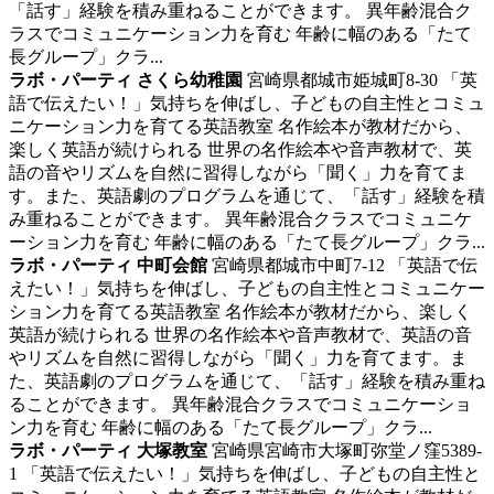
「話す」経験を積み重ねることができます。 異年齢混合ク
ラスでコミュニケーション力を育む 年齢に幅のある「たて
長グループ」クラ...
ラボ・パーティ さくら幼稚園
宮崎県都城市姫城町8‐30
「英
語で伝えたい！」気持ちを伸ばし、子どもの自主性とコミュ
ニケーション力を育てる英語教室
名作絵本が教材だから、
楽しく英語が続けられる 世界の名作絵本や音声教材で、英
語の音やリズムを自然に習得しながら「聞く」力を育てま
す。また、英語劇のプログラムを通じて、「話す」経験を積
み重ねることができます。 異年齢混合クラスでコミュニケ
ーション力を育む 年齢に幅のある「たて長グループ」クラ...
ラボ・パーティ 中町会館
宮崎県都城市中町7-12
「英語で伝
えたい！」気持ちを伸ばし、子どもの自主性とコミュニケー
ション力を育てる英語教室
名作絵本が教材だから、楽しく
英語が続けられる 世界の名作絵本や音声教材で、英語の音
やリズムを自然に習得しながら「聞く」力を育てます。ま
た、英語劇のプログラムを通じて、「話す」経験を積み重ね
ることができます。 異年齢混合クラスでコミュニケーショ
ン力を育む 年齢に幅のある「たて長グループ」クラ...
ラボ・パーティ 大塚教室
宮崎県宮崎市大塚町弥堂ノ窪5389-
1
「英語で伝えたい！」気持ちを伸ばし、子どもの自主性と