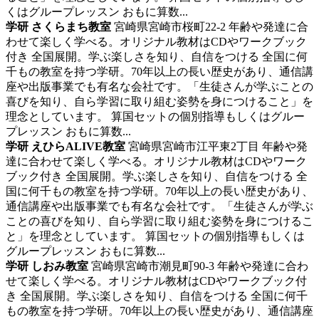
くはグループレッスン おもに算数...
学研 さくらまち教室
宮崎県宮崎市桜町22-2
年齢や発達に合
わせて楽しく学べる。オリジナル教材はCDやワークブック
付き
全国展開。学ぶ楽しさを知り、自信をつける 全国に何
千もの教室を持つ学研。70年以上の長い歴史があり、通信講
座や出版事業でも有名な会社です。「生徒さんが学ぶことの
喜びを知り、自ら学習に取り組む姿勢を身につけること」を
理念としています。 算国セットの個別指導もしくはグルー
プレッスン おもに算数...
学研 えひらALIVE教室
宮崎県宮崎市江平東2丁目
年齢や発
達に合わせて楽しく学べる。オリジナル教材はCDやワーク
ブック付き
全国展開。学ぶ楽しさを知り、自信をつける 全
国に何千もの教室を持つ学研。70年以上の長い歴史があり、
通信講座や出版事業でも有名な会社です。「生徒さんが学ぶ
ことの喜びを知り、自ら学習に取り組む姿勢を身につけるこ
と」を理念としています。 算国セットの個別指導もしくは
グループレッスン おもに算数...
学研 しおみ教室
宮崎県宮崎市潮見町90-3
年齢や発達に合わ
せて楽しく学べる。オリジナル教材はCDやワークブック付
き
全国展開。学ぶ楽しさを知り、自信をつける 全国に何千
もの教室を持つ学研。70年以上の長い歴史があり、通信講座