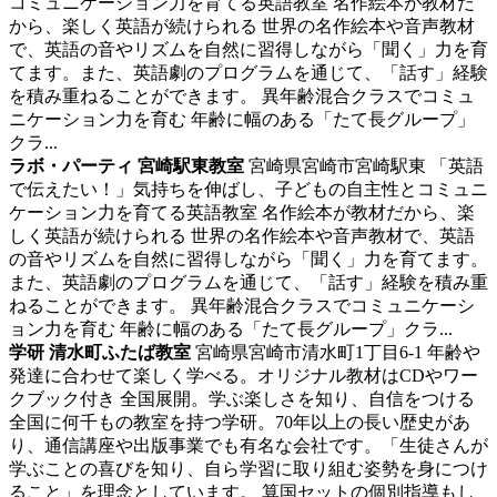
コミュニケーション力を育てる英語教室
名作絵本が教材だ
から、楽しく英語が続けられる 世界の名作絵本や音声教材
で、英語の音やリズムを自然に習得しながら「聞く」力を育
てます。また、英語劇のプログラムを通じて、「話す」経験
を積み重ねることができます。 異年齢混合クラスでコミュ
ニケーション力を育む 年齢に幅のある「たて長グループ」
クラ...
ラボ・パーティ 宮崎駅東教室
宮崎県宮崎市宮崎駅東
「英語
で伝えたい！」気持ちを伸ばし、子どもの自主性とコミュニ
ケーション力を育てる英語教室
名作絵本が教材だから、楽
しく英語が続けられる 世界の名作絵本や音声教材で、英語
の音やリズムを自然に習得しながら「聞く」力を育てます。
また、英語劇のプログラムを通じて、「話す」経験を積み重
ねることができます。 異年齢混合クラスでコミュニケーシ
ョン力を育む 年齢に幅のある「たて長グループ」クラ...
学研 清水町ふたば教室
宮崎県宮崎市清水町1丁目6-1
年齢や
発達に合わせて楽しく学べる。オリジナル教材はCDやワー
クブック付き
全国展開。学ぶ楽しさを知り、自信をつける
全国に何千もの教室を持つ学研。70年以上の長い歴史があ
り、通信講座や出版事業でも有名な会社です。「生徒さんが
学ぶことの喜びを知り、自ら学習に取り組む姿勢を身につけ
ること」を理念としています。 算国セットの個別指導もし