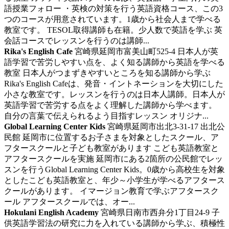
語授業フォロー ・英検の対策を行う英語資格コース、この3
つのコースが用意されています。1歳から社会人まで学べる
教室です。 TESOL取得講師も在籍。少人数で英語を学ぶ 英
会話コースでレッスンを行うのは講師...
Rika's English Cafe
宮崎県延岡市富美山町525-4
日本人が英
語学習で苦労しやすい点を、よく知る講師から英語を学べる
教室
日本人がつまずきやすいところを知る講師から学ぶ
Rika's English Cafeは、発音・イントネーションを大切にした
小さな教室です。レッスンを行うのは日本人講師。日本人が
英語学習で苦労する点をよく理解した講師から学べます。
自分の言葉で伝えられるよう目指すレッスン オリジナ...
Global Learning Center Kids
宮崎県延岡市出北3-31-17 出北公
民館
延岡市に位置するお子さまを対象としたスクール、ア
フタースクールと子ども教室があります
こども英語教室と
アフタースクールを実施 延岡市にある2箇所の公民館でレッ
スンを行うGlobal Learning Center Kids。0歳から高校生を対象
としたこども英語教室と、年少～小学生が学べるアフタース
クールがあります。 イマージョン教育で学ぶアフタースク
ール アフタースクールでは、オー...
Hokulani English Academy
宮崎県日南市西弁分1丁目24-9
子
供英語学習法の研究に力を入れている講師から学ぶ、積極性