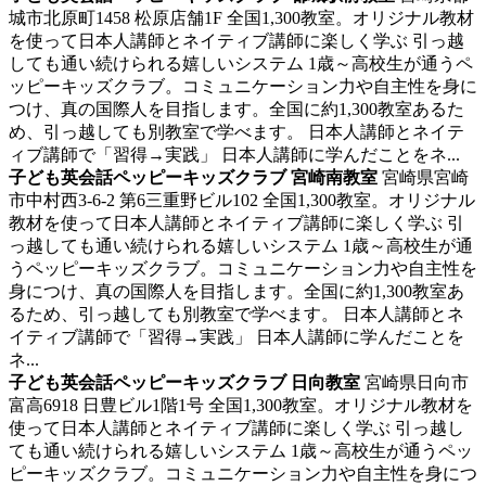
城市北原町1458 松原店舗1F
全国1,300教室。オリジナル教材
を使って日本人講師とネイティブ講師に楽しく学ぶ
引っ越
しても通い続けられる嬉しいシステム 1歳～高校生が通うペ
ッピーキッズクラブ。コミュニケーション力や自主性を身に
つけ、真の国際人を目指します。全国に約1,300教室あるた
め、引っ越しても別教室で学べます。 日本人講師とネイテ
ィブ講師で「習得→実践」 日本人講師に学んだことをネ...
子ども英会話ペッピーキッズクラブ 宮崎南教室
宮崎県宮崎
市中村西3-6-2 第6三重野ビル102
全国1,300教室。オリジナル
教材を使って日本人講師とネイティブ講師に楽しく学ぶ
引
っ越しても通い続けられる嬉しいシステム 1歳～高校生が通
うペッピーキッズクラブ。コミュニケーション力や自主性を
身につけ、真の国際人を目指します。全国に約1,300教室あ
るため、引っ越しても別教室で学べます。 日本人講師とネ
イティブ講師で「習得→実践」 日本人講師に学んだことを
ネ...
子ども英会話ペッピーキッズクラブ 日向教室
宮崎県日向市
富高6918 日豊ビル1階1号
全国1,300教室。オリジナル教材を
使って日本人講師とネイティブ講師に楽しく学ぶ
引っ越し
ても通い続けられる嬉しいシステム 1歳～高校生が通うペッ
ピーキッズクラブ。コミュニケーション力や自主性を身につ