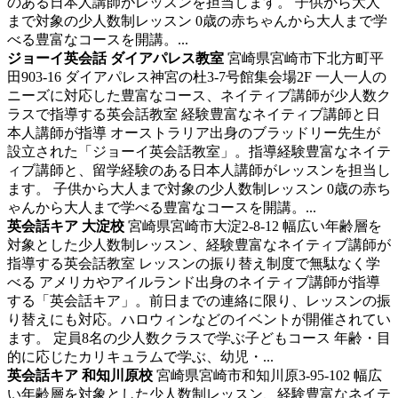
のある日本人講師がレッスンを担当します。 子供から大人
まで対象の少人数制レッスン 0歳の赤ちゃんから大人まで学
べる豊富なコースを開講。...
ジョーイ英会話 ダイアパレス教室
宮崎県宮崎市下北方町平
田903-16 ダイアパレス神宮の杜3-7号館集会場2F
一人一人の
ニーズに対応した豊富なコース、ネイティブ講師が少人数ク
ラスで指導する英会話教室
経験豊富なネイティブ講師と日
本人講師が指導 オーストラリア出身のブラッドリー先生が
設立された「ジョーイ英会話教室」。指導経験豊富なネイテ
ィブ講師と、留学経験のある日本人講師がレッスンを担当し
ます。 子供から大人まで対象の少人数制レッスン 0歳の赤ち
ゃんから大人まで学べる豊富なコースを開講。...
英会話キア 大淀校
宮崎県宮崎市大淀2-8-12
幅広い年齢層を
対象とした少人数制レッスン、経験豊富なネイティブ講師が
指導する英会話教室
レッスンの振り替え制度で無駄なく学
べる アメリカやアイルランド出身のネイティブ講師が指導
する「英会話キア」。前日までの連絡に限り、レッスンの振
り替えにも対応。ハロウィンなどのイベントが開催されてい
ます。 定員8名の少人数クラスで学ぶ子どもコース 年齢・目
的に応じたカリキュラムで学ぶ、幼児・...
英会話キア 和知川原校
宮崎県宮崎市和知川原3-95-102
幅広
い年齢層を対象とした少人数制レッスン、経験豊富なネイテ