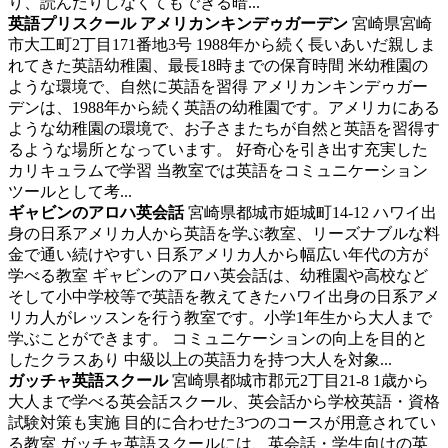
り、読んだりしなくてもできる暗...
英語プリスクール アメリカンキンデゥガーデン
宮崎県宮崎
市大工町2丁目171番地3号
1988年から続く長いあいだ親しま
れてきた英語幼稚園、最長18時までの保育時間
米幼稚園の
ような環境で、自然に英語を習得 アメリカンキンデゥガー
デンは、1988年から続く英語の幼稚園です。アメリカにある
ような幼稚園の環境で、お子さまたちが自然と英語を習得す
るような場所となっています。 好奇心を引き出す充実した
カリキュラムで学習 当教室では英語をコミュニケーション
ツールとして考...
ギャビンのアロハ英会話
宮崎県都城市姫城町14-12
ハワイ出
身の日系アメリカ人から英語を学ぶ教室、リーズナブルな料
金で通い続けやすい
日系アメリカ人から幅広い年代の方が
学べる教室 ギャビンのアロハ英会話は、幼稚園や高校など
そして小中学校等で英語を教えてきたハワイ出身の日系アメ
リカ人がレッスンを行う教室です。小学1年生から大人まで
学ぶことができます。 コミュニケーションの向上を目的と
したクラスあり 中級以上の英語力を持つ大人を対象...
ガッチャ英語スクール
宮崎県都城市郡元2丁目21-8
1歳から
大人まで学べる英会話スクール、英会話から学校英語・資格
試験対策も実施
目的に合わせた3つのコースが用意されてい
る教室 ガッチャ英語スクールには、英会話・学生向けの英