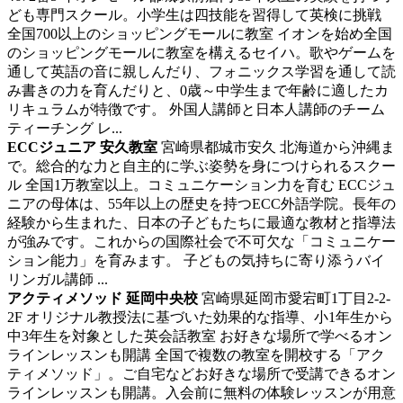
ども専門スクール。小学生は四技能を習得して英検に挑戦
全国700以上のショッピングモールに教室 イオンを始め全国
のショッピングモールに教室を構えるセイハ。歌やゲームを
通して英語の音に親しんだり、フォニックス学習を通して読
み書きの力を育んだりと、0歳～中学生まで年齢に適したカ
リキュラムが特徴です。 外国人講師と日本人講師のチーム
ティーチング レ...
ECCジュニア 安久教室
宮崎県都城市安久
北海道から沖縄ま
で。総合的な力と自主的に学ぶ姿勢を身につけられるスクー
ル
全国1万教室以上。コミュニケーション力を育む ECCジュ
ニアの母体は、55年以上の歴史を持つECC外語学院。長年の
経験から生まれた、日本の子どもたちに最適な教材と指導法
が強みです。これからの国際社会で不可欠な「コミュニケー
ション能力」を育みます。 子どもの気持ちに寄り添うバイ
リンガル講師 ...
アクティメソッド 延岡中央校
宮崎県延岡市愛宕町1丁目2-2-
2F
オリジナル教授法に基づいた効果的な指導、小1年生から
中3年生を対象とした英会話教室
お好きな場所で学べるオン
ラインレッスンも開講 全国で複数の教室を開校する「アク
ティメソッド」。ご自宅などお好きな場所で受講できるオン
ラインレッスンも開講。入会前に無料の体験レッスンが用意