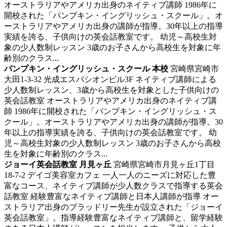
オーストラリアやアメリカ出身のネイティブ講師 1986年に
開校された「パンプキン・イングリッシュ・スクール」。オ
ーストラリアやアメリカ出身の講師が指導。30年以上の指導
実績を誇る、子供向けの英会話教室です。 幼児～高校生対
象の少人数制レッスン 3歳のお子さんから高校生を対象に年
齢別のクラス...
パンプキン・イングリッシュ・スクール 本校
宮崎県宮崎市
大田1-3-32 光成エスパシオンビル3F
ネイティブ講師による
少人数制レッスン、3歳から高校生を対象とした子供向けの
英会話教室
オーストラリアやアメリカ出身のネイティブ講
師 1986年に開校された「パンプキン・イングリッシュ・ス
クール」。オーストラリアやアメリカ出身の講師が指導。30
年以上の指導実績を誇る、子供向けの英会話教室です。 幼
児～高校生対象の少人数制レッスン 3歳のお子さんから高校
生を対象に年齢別のクラス...
ジョーイ英会話教室 月見ヶ丘
宮崎県宮崎市月見ヶ丘1丁目
18-7-2 デイゴ美容室カフェ
一人一人のニーズに対応した豊
富なコース、ネイティブ講師が少人数クラスで指導する英会
話教室
経験豊富なネイティブ講師と日本人講師が指導 オー
ストラリア出身のブラッドリー先生が設立された「ジョーイ
英会話教室」。指導経験豊富なネイティブ講師と、留学経験