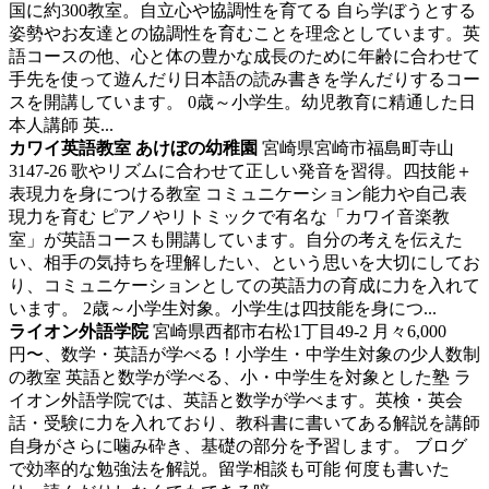
国に約300教室。自立心や協調性を育てる 自ら学ぼうとする
姿勢やお友達との協調性を育むことを理念としています。英
語コースの他、心と体の豊かな成長のために年齢に合わせて
手先を使って遊んだり日本語の読み書きを学んだりするコー
スを開講しています。 0歳～小学生。幼児教育に精通した日
本人講師 英...
カワイ英語教室 あけぼの幼稚園
宮崎県宮崎市福島町寺山
3147-26
歌やリズムに合わせて正しい発音を習得。四技能＋
表現力を身につける教室
コミュニケーション能力や自己表
現力を育む ピアノやリトミックで有名な「カワイ音楽教
室」が英語コースも開講しています。自分の考えを伝えた
い、相手の気持ちを理解したい、という思いを大切にしてお
り、コミュニケーションとしての英語力の育成に力を入れて
います。 2歳～小学生対象。小学生は四技能を身につ...
ライオン外語学院
宮崎県西都市右松1丁目49-2
月々6,000
円〜、数学・英語が学べる！小学生・中学生対象の少人数制
の教室
英語と数学が学べる、小・中学生を対象とした塾 ラ
イオン外語学院では、英語と数学が学べます。英検・英会
話・受験に力を入れており、教科書に書いてある解説を講師
自身がさらに噛み砕き、基礎の部分を予習します。 ブログ
で効率的な勉強法を解説。留学相談も可能 何度も書いた