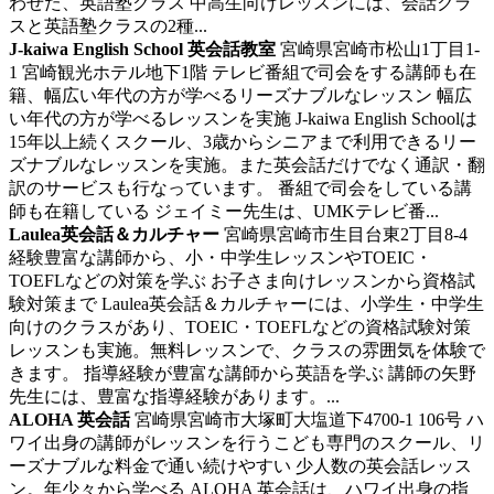
わせた、英語塾クラス 中高生向けレッスンには、会話クラ
スと英語塾クラスの2種...
J-kaiwa English School 英会話教室
宮崎県宮崎市松山1丁目1-
1 宮崎観光ホテル地下1階
テレビ番組で司会をする講師も在
籍、幅広い年代の方が学べるリーズナブルなレッスン
幅広
い年代の方が学べるレッスンを実施 J-kaiwa English Schoolは
15年以上続くスクール、3歳からシニアまで利用できるリー
ズナブルなレッスンを実施。また英会話だけでなく通訳・翻
訳のサービスも行なっています。 番組で司会をしている講
師も在籍している ジェイミー先生は、UMKテレビ番...
Laulea英会話＆カルチャー
宮崎県宮崎市生目台東2丁目8-4
経験豊富な講師から、小・中学生レッスンやTOEIC・
TOEFLなどの対策を学ぶ
お子さま向けレッスンから資格試
験対策まで Laulea英会話＆カルチャーには、小学生・中学生
向けのクラスがあり、TOEIC・TOEFLなどの資格試験対策
レッスンも実施。無料レッスンで、クラスの雰囲気を体験で
きます。 指導経験が豊富な講師から英語を学ぶ 講師の矢野
先生には、豊富な指導経験があります。...
ALOHA 英会話
宮崎県宮崎市大塚町大塩道下4700-1 106号
ハ
ワイ出身の講師がレッスンを行うこども専門のスクール、リ
ーズナブルな料金で通い続けやすい
少人数の英会話レッス
ン。年少々から学べる ALOHA 英会話は、ハワイ出身の指