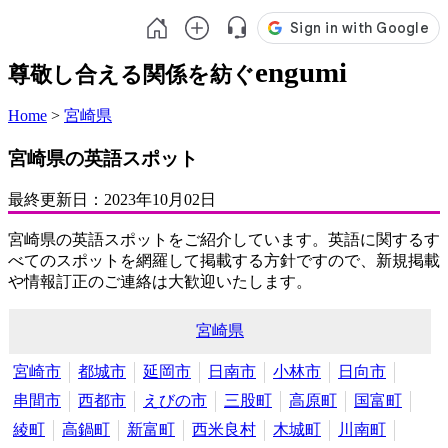
engumi
尊敬し合える関係を紡ぐ
Home
>
宮崎県
宮崎県の英語スポット
最終更新日：
2023年10月02日
宮崎県の英語スポットをご紹介しています。英語に関するす
べてのスポットを網羅して掲載する方針ですので、新規掲載
や情報訂正のご連絡は大歓迎いたします。
宮崎県
宮崎市
都城市
延岡市
日南市
小林市
日向市
串間市
西都市
えびの市
三股町
高原町
国富町
綾町
高鍋町
新富町
西米良村
木城町
川南町