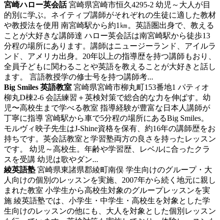
宮崎ハロー英会話
宮崎県宮崎市恒久4295-2
幼児～大人が目
的別に学ぶ。ネイティブ講師がそれぞれの生徒に適した教材
や教授法を使用
南宮崎駅から約1㎞。英語圏出身で、教える
ことが大好きな講師達 ハロー英会話は南宮崎駅から徒歩13
分程の場所にあります。講師はニュージーランド、アイルラ
ンド、アメリカ出身。20年以上の指導歴を持つ講師もおり、
全員子どもに関わることや英語を教えることが大好きと話し
ます。 言語教授学の修士号を持つ講師考...
Big Smiles 英語教室
宮崎県宮崎市柳丸町153番地1 パティオ
柳丸D棟2-6
会話練習＋英検対策で総合的な力を伸ばす。幼
児〜高校生まで学べる教室
指導経験が豊富な日本人講師が
丁寧に指導 宮崎駅から車で5分程の場所にあるBig Smiles。
モルヴィ映子先生はJ-Shine資格を保有、約16年の講師歴をお
持ちです。英会話教室と学習塾両方の良さを持ったレッスン
です。 幼児～高校生。年齢や学習歴、レベルに合ったクラ
スを受講 幼児は歌やダン...
綾英語塾
宮崎県東諸県郡綾町南俣
学生向けのグループ・大
人向けの個別のレッスンを実施、2007年から続く地元に親し
まれた教室
小学生から高校生対象のグループレッスンを実
施 綾英語塾では、小学生・中学生・高校生を対象とした学
生向けのレッスンの他にも、大人を対象とした個別レッスン