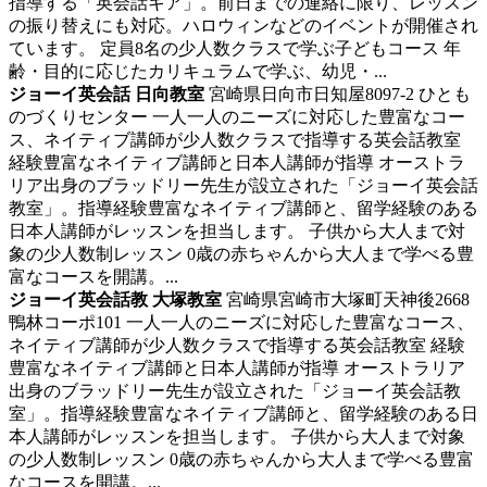
指導する「英会話キア」。前日までの連絡に限り、レッスン
の振り替えにも対応。ハロウィンなどのイベントが開催され
ています。 定員8名の少人数クラスで学ぶ子どもコース 年
齢・目的に応じたカリキュラムで学ぶ、幼児・...
ジョーイ英会話 日向教室
宮崎県日向市日知屋8097-2 ひとも
のづくりセンター
一人一人のニーズに対応した豊富なコー
ス、ネイティブ講師が少人数クラスで指導する英会話教室
経験豊富なネイティブ講師と日本人講師が指導 オーストラ
リア出身のブラッドリー先生が設立された「ジョーイ英会話
教室」。指導経験豊富なネイティブ講師と、留学経験のある
日本人講師がレッスンを担当します。 子供から大人まで対
象の少人数制レッスン 0歳の赤ちゃんから大人まで学べる豊
富なコースを開講。...
ジョーイ英会話教 大塚教室
宮崎県宮崎市大塚町天神後2668
鴨林コーポ101
一人一人のニーズに対応した豊富なコース、
ネイティブ講師が少人数クラスで指導する英会話教室
経験
豊富なネイティブ講師と日本人講師が指導 オーストラリア
出身のブラッドリー先生が設立された「ジョーイ英会話教
室」。指導経験豊富なネイティブ講師と、留学経験のある日
本人講師がレッスンを担当します。 子供から大人まで対象
の少人数制レッスン 0歳の赤ちゃんから大人まで学べる豊富
なコースを開講。...