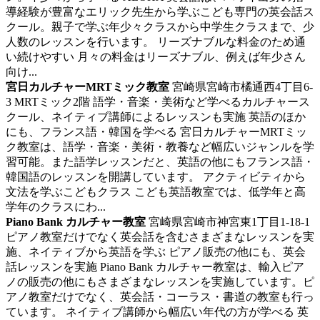
導経験が豊富なエリック先生から学ぶこども専門の英会話ス
クール。親子で学ぶ年少々クラスから中学生クラスまで、少
人数のレッスンを行います。 リーズナブルな料金のため通
い続けやすい 月々の料金はリーズナブル、例えば年少さん
向け...
宮日カルチャーMRTミック教室
宮崎県宮崎市橘通西4丁目6-
3 MRTミック2階
語学・音楽・美術など学べるカルチャース
クール、ネイティブ講師によるレッスンも実施
英語のほか
にも、フランス語・韓国を学べる 宮日カルチャーMRTミッ
ク教室は、語学・音楽・美術・教養など幅広いジャンルを学
習可能。また語学レッスンだと、英語の他にもフランス語・
韓国語のレッスンを開講しています。 アクティビティから
文法を学ぶこどもクラス こども英語教室では、低学年と高
学年のクラスにわ...
Piano Bank カルチャー教室
宮崎県宮崎市神宮東1丁目1-18-1
ピアノ教室だけでなく英会話を含むさまざまなレッスンを実
施、ネイティブから英語を学ぶ
ピアノ販売の他にも、英会
話レッスンを実施 Piano Bank カルチャー教室は、輸入ピア
ノの販売の他にもさまざまなレッスンを実施しています。ピ
アノ教室だけでなく、英会話・コーラス・書道の教室も行っ
ています。 ネイティブ講師から幅広い年代の方が学べる 英