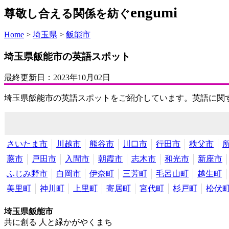
engumi
尊敬し合える関係を紡ぐ
Home
>
埼玉県
>
飯能市
埼玉県飯能市の英語スポット
最終更新日：
2023年10月02日
埼玉県飯能市の英語スポットをご紹介しています。英語に関
さいたま市
川越市
熊谷市
川口市
行田市
秩父市
蕨市
戸田市
入間市
朝霞市
志木市
和光市
新座市
ふじみ野市
白岡市
伊奈町
三芳町
毛呂山町
越生町
美里町
神川町
上里町
寄居町
宮代町
杉戸町
松伏
埼玉県飯能市
共に創る 人と緑かがやくまち