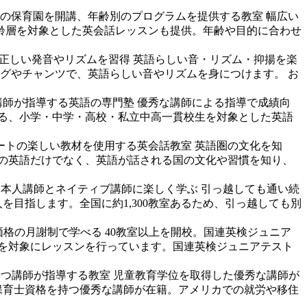
の保育園を開講、年齢別のプログラムを提供する教室
幅広い
で幅広い年齢層を対象とした英会話レッスンも提供。年齢や目的に合わせ
。正しい発音やリズムを習得
英語らしい音・リズム・抑揚を楽
ングやチャンツで、英語らしい音やリズムを身につけます。 お
講師が指導する英語の専門塾
優秀な講師による指導で成績向
る、小学・中学・高校・私立中高一貫校生を対象とした英語
ートの楽しい教材を使用する英会話教室
英語圏の文化を知
の英語だけでなく、英語が話される国の文化や習慣を知り、
て日本人講師とネイティブ講師に楽しく学ぶ
引っ越しても通い続
目指します。全国に約1,300教室あるため、引っ越しても別
価格の月謝制で学べる
40教室以上を開校。国連英検ジュニア
生を対象にレッスンを行っています。国連英検ジュニアテスト
持つ講師が指導する教室
児童教育学位を取得した優秀な講師が
育を学び保育士資格を持つ優秀な講師が在籍。アメリカでの就労や移住