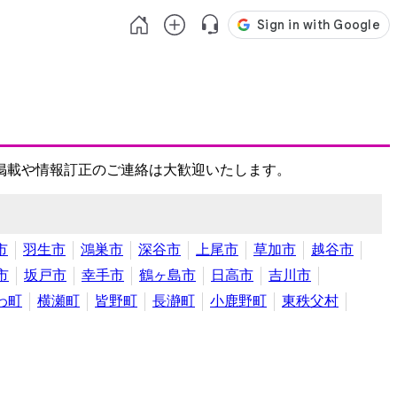
掲載や情報訂正のご連絡は大歓迎いたします。
市
羽生市
鴻巣市
深谷市
上尾市
草加市
越谷市
市
坂戸市
幸手市
鶴ヶ島市
日高市
吉川市
わ町
横瀬町
皆野町
長瀞町
小鹿野町
東秩父村