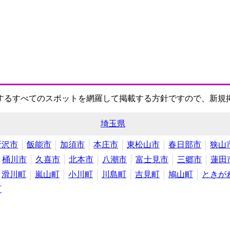
するすべてのスポットを網羅して掲載する方針ですので、新規
埼玉県
所沢市
飯能市
加須市
本庄市
東松山市
春日部市
狭山
桶川市
久喜市
北本市
八潮市
富士見市
三郷市
蓮田
滑川町
嵐山町
小川町
川島町
吉見町
鳩山町
ときが
町