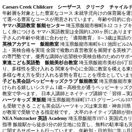
Caesars Creek Childcare シーザース クリーク チャイ
年齢層を対象とした豊富なコース 未就学児向けの保育園を運営する「
て選べる豊富なコースが用意されています。 年齢や目的に合わ
ヤマハ英語教室 飯能センター
埼玉県飯能市柳町8-12 コトブ
しく身につける ヤマハ英語教室は全国約1,200ヶ所にあ
子さんの年齢や発達に合わせた「適期教育」 0～3歳は英語のシ
英検アカデミー 飯能教室
埼玉県飯能市南町6-11 池田ビル2
上・英検合格を実現 全国で複数の直営教室を展開する英検
の専門塾です。優秀な講師が志望校や英検合格のためのサポート
東進こども英語塾 飯能美杉台教室
埼玉県飯能市美杉台6丁
り、多様性を受け入れる 関東を中心に全国に教室を構える
多様な考え方を受け入れる姿勢を育むことを理念としています。
子ども英会話ペッピーキッズクラブ 飯能教室
埼玉県飯能市東町3
けられる嬉しいシステム 1歳～高校生が通うペッピーキッズ
教室で学べます。 日本人講師とネイティブ講師で「習得→実践
ハーツキッズ 東飯能
埼玉県飯能市緑町17-13 グリーンベル10
も受験できる こども英会話ハーツキッズは東京都・神奈川県
が教室で受験できる指定校です。 大卒のネイティブ講師が担任
NEA Nutcracker 英語 Academy
埼玉県飯能市197-1
英国式カ
指導 飯能駅から徒歩1分の好立地に位置し、無料の駐車場も完備さ
に関するサポートも行っています。 年齢別・目的別に学ぶ月謝