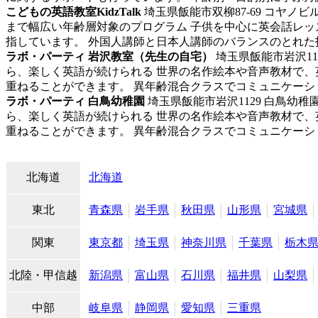
こどもの英語教室KidzTalk
埼玉県飯能市双柳87-69 コヤノビル
まで幅広い年齢層対象のプログラム 子供を中心に英会話レッス
指しています。 外国人講師と日本人講師のバランスのとれた指導 
ラボ・パーティ 岩沢教室（先生の自宅）
埼玉県飯能市岩沢116
ら、楽しく英語が続けられる 世界の名作絵本や音声教材で
重ねることができます。 異年齢混合クラスでコミュニケーショ
ラボ・パーティ 白鳥幼稚園
埼玉県飯能市岩沢1129 白鳥幼稚
ら、楽しく英語が続けられる 世界の名作絵本や音声教材で
重ねることができます。 異年齢混合クラスでコミュニケーショ
北海道
北海道
東北
青森県
岩手県
秋田県
山形県
宮城県
関東
東京都
埼玉県
神奈川県
千葉県
栃木
北陸・甲信越
新潟県
富山県
石川県
福井県
山梨県
中部
岐阜県
静岡県
愛知県
三重県