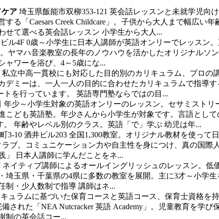
ルドケア
埼玉県飯能市双柳353-121
英会話レッスンと未就学児向け
Caesars Creek Childcare」。子供から大人ま
せて選べる英会話レッスン 小学生から大人...
キビル4F
0歳～小学生に日本人講師が英語オンリーでレッスン
ります。ヤマハ音楽教室の長年のノウハウを活かしたオリジナルソ
ャワーを浴び、4～5歳にな...
A
私立中高一貫校にも対応した目的別のカリキュラム、プロの
アカデミーは、一人一人の目的に合わせたカリキュラムで指導す
を行っています。 英語専門塾ならではの目...
目
年少～小学生対象の英語オンリーのレッスン。セサミストリ
東進こども英語塾。年少さんから小学生が対象です。言語として
 年齢やレベル別のクラス。英語「で」学ぶ 幼児は年...
-10 酒井ビル203
全国1,300教室。オリジナル教材を使っ
クラブ。コミュニケーション力や自主性を身につけ、真の国際人を
」 日本人講師に学んだことをネ...
7
ネイティブ講師によるオールイングリッシュのレッスン。低
・埼玉県・千葉県の4県に多数の教室を展開。主に3才～小学
制・少人数制で指導 講師はネ...
リキュラムに基づいた保育コースと英語コース、保育士資格を
れた「NEA Nutcracker 英語 Academy」。児童教
制の英会話コー...