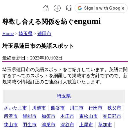
engumi
尊敬し合える関係を紡ぐ
Home
>
埼玉県
>
蓮田市
埼玉県蓮田市の英語スポット
最終更新日：
2023年10月02日
埼玉県蓮田市の英語スポットをご紹介しています。英語に関
するすべてのスポットを網羅して掲載する方針ですので、新
規掲載や情報訂正のご連絡は大歓迎いたします。
埼玉県
さいたま市
川越市
熊谷市
川口市
行田市
秩父市
所沢市
飯能市
加須市
本庄市
東松山市
春日部市
狭山市
羽生市
鴻巣市
深谷市
上尾市
草加市