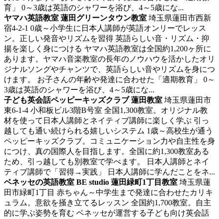
育」 0～3歳は英語のシャワーを浴び、4～5歳にな...
ヤマハ英語教室 蓮田グリーンタウン教室
埼玉県蓮田市西新
宿4-2-1
0歳～小学生に日本人講師が英語オンリーでレッス
ン。正しい発音やリズムを習得
英語らしい音・リズム・抑
揚を楽しく身につける ヤマハ英語教室は全国約1,200ヶ所に
あります。ヤマハ音楽教室の長年のノウハウを活かしたオリ
ジナルソングやチャンツで、英語らしい音やリズムを身につ
けます。 お子さんの年齢や発達に合わせた「適期教育」 0～
3歳は英語のシャワーを浴び、4～5歳にな...
子ども英会話ペッピーキッズクラブ 蓮田教室
埼玉県蓮田市
東6-1-4 小和板ビル3階B号室
全国1,300教室。オリジナル教
材を使って日本人講師とネイティブ講師に楽しく学ぶ
引っ
越しても通い続けられる嬉しいシステム 1歳～高校生が通う
ペッピーキッズクラブ。コミュニケーション力や自主性を身
につけ、真の国際人を目指します。全国に約1,300教室ある
ため、引っ越しても別教室で学べます。 日本人講師とネイ
ティブ講師で「習得→実践」 日本人講師に学んだことをネ...
ベネッセの英語教室 BE studio 蓮田緑町1丁目教室
埼玉県蓮
田市緑町1丁目
赤ちゃん～中学生まで発達に合わせたカリキ
ュラム。意欲を掻き立てるレッスン
全国約1,700教室。自主
的に学ぶ姿勢を育む ベネッセが運営する子ども向け英会話