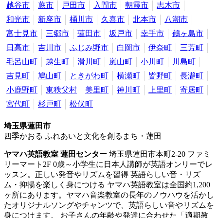
越谷市
蕨市
戸田市
入間市
朝霞市
志木市
和光市
新座市
桶川市
久喜市
北本市
八潮市
富士見市
三郷市
蓮田市
坂戸市
幸手市
鶴ヶ島市
日高市
吉川市
ふじみ野市
白岡市
伊奈町
三芳町
毛呂山町
越生町
滑川町
嵐山町
小川町
川島町
吉見町
鳩山町
ときがわ町
横瀬町
皆野町
長瀞町
小鹿野町
東秩父村
美里町
神川町
上里町
寄居町
宮代町
杉戸町
松伏町
埼玉県蓮田市
四季かおる ふれあいと文化を創るまち・蓮田
ヤマハ英語教室 蓮田センター
埼玉県蓮田市本町2-20 ファミ
リーマート2F
0歳～小学生に日本人講師が英語オンリーでレ
ッスン。正しい発音やリズムを習得
英語らしい音・リズ
ム・抑揚を楽しく身につける ヤマハ英語教室は全国約1,200
ヶ所にあります。ヤマハ音楽教室の長年のノウハウを活かし
たオリジナルソングやチャンツで、英語らしい音やリズムを
身につけます。 お子さんの年齢や発達に合わせた「適期教