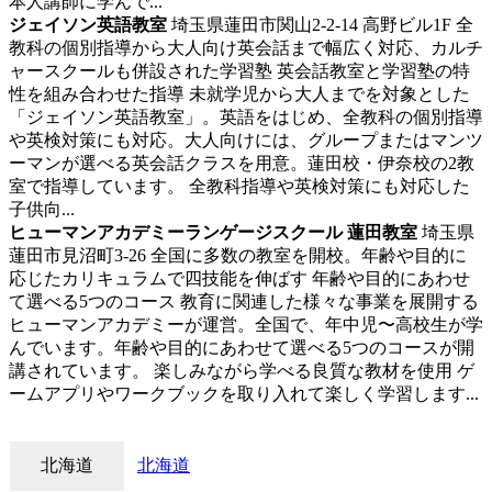
本人講師に学んで...
ジェイソン英語教室
埼玉県蓮田市関山2-2-14 高野ビル1F
全
教科の個別指導から大人向け英会話まで幅広く対応、カルチ
ャースクールも併設された学習塾
英会話教室と学習塾の特
性を組み合わせた指導 未就学児から大人までを対象とした
「ジェイソン英語教室」。英語をはじめ、全教科の個別指導
や英検対策にも対応。大人向けには、グループまたはマンツ
ーマンが選べる英会話クラスを用意。蓮田校・伊奈校の2教
室で指導しています。 全教科指導や英検対策にも対応した
子供向...
ヒューマンアカデミーランゲージスクール 蓮田教室
埼玉県
蓮田市見沼町3-26
全国に多数の教室を開校。年齢や目的に
応じたカリキュラムで四技能を伸ばす
年齢や目的にあわせ
て選べる5つのコース 教育に関連した様々な事業を展開する
ヒューマンアカデミーが運営。全国で、年中児〜高校生が学
んでいます。年齢や目的にあわせて選べる5つのコースが開
講されています。 楽しみながら学べる良質な教材を使用 ゲ
ームアプリやワークブックを取り入れて楽しく学習します...
北海道
北海道