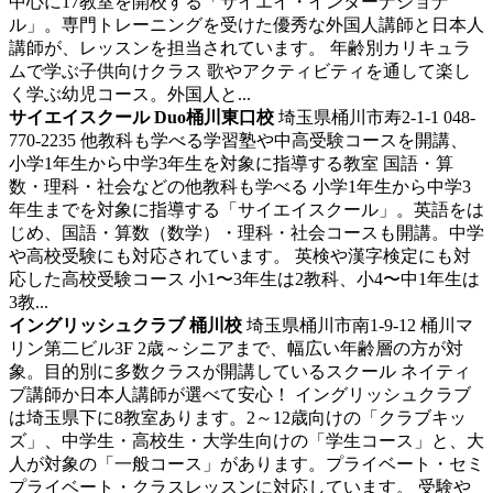
中心に17教室を開校する「サイエイ・インターナショナ
ル」。専門トレーニングを受けた優秀な外国人講師と日本人
講師が、レッスンを担当されています。 年齢別カリキュラ
ムで学ぶ子供向けクラス 歌やアクティビティを通して楽し
く学ぶ幼児コース。外国人と...
サイエイスクール Duo桶川東口校
埼玉県桶川市寿2-1-1 048-
770-2235
他教科も学べる学習塾や中高受験コースを開講、
小学1年生から中学3年生を対象に指導する教室
国語・算
数・理科・社会などの他教科も学べる 小学1年生から中学3
年生までを対象に指導する「サイエイスクール」。英語をは
じめ、国語・算数（数学）・理科・社会コースも開講。中学
や高校受験にも対応されています。 英検や漢字検定にも対
応した高校受験コース 小1〜3年生は2教科、小4〜中1年生は
3教...
イングリッシュクラブ 桶川校
埼玉県桶川市南1-9-12 桶川マ
リン第二ビル3F
2歳～シニアまで、幅広い年齢層の方が対
象。目的別に多数クラスが開講しているスクール
ネイティ
ブ講師か日本人講師が選べて安心！ イングリッシュクラブ
は埼玉県下に8教室あります。2～12歳向けの「クラブキッ
ズ」、中学生・高校生・大学生向けの「学生コース」と、大
人が対象の「一般コース」があります。プライベート・セミ
プライベート・クラスレッスンに対応しています。 受験や