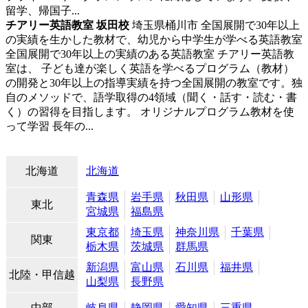
留学、帰国子...
チアリー英語教室 坂田校
埼玉県桶川市
全国展開で30年以上
の実績を生かした教材で、幼児から中学生が学べる英語教室
全国展開で30年以上の実績のある英語教室 チアリー英語教
室は、 子ども達が楽しく英語を学べるプログラム（教材）
の開発と30年以上の指導実績を持つ全国展開の教室です。独
自のメソッドで、語学取得の4領域（聞く・話す・読む・書
く）の習得を目指します。 オリジナルプログラム教材を使
って学習 長年の...
北海道
北海道
青森県
岩手県
秋田県
山形県
東北
宮城県
福島県
東京都
埼玉県
神奈川県
千葉県
関東
栃木県
茨城県
群馬県
新潟県
富山県
石川県
福井県
北陸・甲信越
山梨県
長野県
中部
岐阜県
静岡県
愛知県
三重県