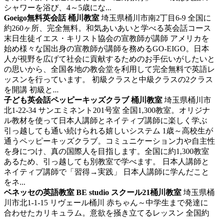
シャワーを浴び、4～5歳にな...
Goeigo無料英会話 桶川教室
埼玉県桶川市南2丁目6-9
全国に
約260ヶ所、完全無料。和気あいあいと学べる英会話コース
末日生徒イエス・キリスト協会の宣教師が講師 アメリカを
始め様々な国出身の宣教師が講師を務めるGO-EIGO。日本
人が視野を広げて社会に貢献するためのお手伝いがしたいと
の思いから、全国各地の教会堂を利用して完全無料で英語レ
ッスンを行っています。 初級クラスと中級クラスの2クラス
を開講 初級と...
子ども英会話ペッピーキッズクラブ 桶川教室
埼玉県桶川市
北1-22-34 サンエミネント201号室
全国1,300教室。オリジナ
ル教材を使って日本人講師とネイティブ講師に楽しく学ぶ
引っ越しても通い続けられる嬉しいシステム 1歳～高校生が
通うペッピーキッズクラブ。コミュニケーション力や自主性
を身につけ、真の国際人を目指します。全国に約1,300教室
あるため、引っ越しても別教室で学べます。 日本人講師と
ネイティブ講師で「習得→実践」 日本人講師に学んだこと
をネ...
ベネッセの英語教室 BE studio スクール21桶川教室
埼玉県桶
川市北1-1-15 リヴェール桶川
赤ちゃん～中学生まで発達に
合わせたカリキュラム。意欲を掻き立てるレッスン
全国約