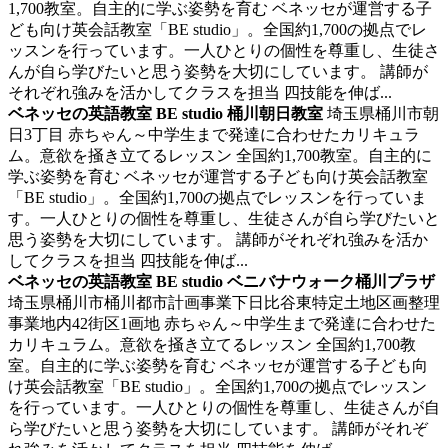
1,700教室。自主的に学ぶ姿勢を育む ベネッセが運営する子
ども向け英会話教室「BE studio」。全国約1,700の拠点でレ
ッスンを行っています。一人ひとりの個性を尊重し、生徒さ
んが自ら学びたいと思う姿勢を大切にしています。 講師が
それぞれ強みを活かしてクラスを担当 四技能を伸ば...
ベネッセの英語教室 BE studio 桶川朝日教室
埼玉県桶川市朝
日3丁目
赤ちゃん～中学生まで発達に合わせたカリキュラ
ム。意欲を掻き立てるレッスン
全国約1,700教室。自主的に
学ぶ姿勢を育む ベネッセが運営する子ども向け英会話教室
「BE studio」。全国約1,700の拠点でレッスンを行っていま
す。一人ひとりの個性を尊重し、生徒さんが自ら学びたいと
思う姿勢を大切にしています。 講師がそれぞれ強みを活か
してクラスを担当 四技能を伸ば...
ベネッセの英語教室 BE studio ベニバナウォーク桶川プラザ
埼玉県桶川市桶川都市計画事業下日比谷東特定土地区画整理
事業地内42街区1画地
赤ちゃん～中学生まで発達に合わせた
カリキュラム。意欲を掻き立てるレッスン
全国約1,700教
室。自主的に学ぶ姿勢を育む ベネッセが運営する子ども向
け英会話教室「BE studio」。全国約1,700の拠点でレッスン
を行っています。一人ひとりの個性を尊重し、生徒さんが自
ら学びたいと思う姿勢を大切にしています。 講師がそれぞ