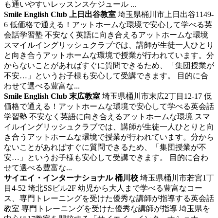
も通いやすいレッスンスケジュール ...
Smile English Club 上日出谷教室
埼玉県桶川市上日出谷1149-
6
低価格で通える！アットホームな環境で安心して学べる英
会話学習塾
不安なく英語に向き合えるアットホームな環境
スマイルイングリッシュクラブでは、講師が生徒一人ひとり
と向き合うアットホームな環境で授業が行われています。分
からないことがあればすぐに質問できるため、「集団授業が
不安…」というお子様も安心して受講できます。 目的に合
わせて選べる豊富な...
Smile English Club 末広教室
埼玉県桶川市末広2丁目12-17
低
価格で通える！アットホームな環境で安心して学べる英会話
学習塾
不安なく英語に向き合えるアットホームな環境 スマ
イルイングリッシュクラブでは、講師が生徒一人ひとりと向
き合うアットホームな環境で授業が行われています。分から
ないことがあればすぐに質問できるため、「集団授業が不
安…」というお子様も安心して受講できます。 目的に合わ
せて選べる豊富な...
サイエイ・インターナショナル 桶川校
埼玉県桶川市若宮1丁
目4-52 埼北SSビル2F
幼児から大人まで学べる豊富なコー
ス、専門トレーニングを受けた優秀な講師が指導する英会話
教室
専門トレーニングを受けた優秀な講師が指導 埼玉県を