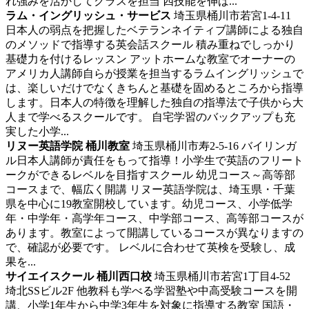
れ強みを活かしてクラスを担当 四技能を伸ば...
ラム・イングリッシュ・サービス
埼玉県桶川市若宮1-4-11
日本人の弱点を把握したベテランネイティブ講師による独自
のメソッドで指導する英会話スクール
積み重ねでしっかり
基礎力を付けるレッスン アットホームな教室でオーナーの
アメリカ人講師自らが授業を担当するラムイングリッシュで
は、楽しいだけでなくきちんと基礎を固めるところから指導
します。日本人の特徴を理解した独自の指導法で子供から大
人まで学べるスクールです。 自宅学習のバックアップも充
実した小学...
リヌー英語学院 桶川教室
埼玉県桶川市寿2-5-16
バイリンガ
ル日本人講師が責任をもって指導！小学生で英語のフリート
ークができるレベルを目指すスクール
幼児コース～高等部
コースまで、幅広く開講 リヌー英語学院は、埼玉県・千葉
県を中心に19教室開校しています。幼児コース、小学低学
年・中学年・高学年コース、中学部コース、高等部コースが
あります。教室によって開講しているコースが異なりますの
で、確認が必要です。 レベルに合わせて英検を受験し、成
果を...
サイエイスクール 桶川西口校
埼玉県桶川市若宮1丁目4-52
埼北SSビル2F
他教科も学べる学習塾や中高受験コースを開
講、小学1年生から中学3年生を対象に指導する教室
国語・