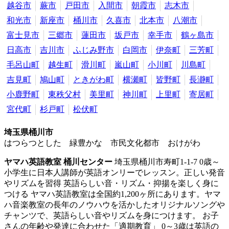
越谷市
蕨市
戸田市
入間市
朝霞市
志木市
和光市
新座市
桶川市
久喜市
北本市
八潮市
富士見市
三郷市
蓮田市
坂戸市
幸手市
鶴ヶ島市
日高市
吉川市
ふじみ野市
白岡市
伊奈町
三芳町
毛呂山町
越生町
滑川町
嵐山町
小川町
川島町
吉見町
鳩山町
ときがわ町
横瀬町
皆野町
長瀞町
小鹿野町
東秩父村
美里町
神川町
上里町
寄居町
宮代町
杉戸町
松伏町
埼玉県桶川市
はつらつとした 緑豊かな 市民文化都市 おけがわ
ヤマハ英語教室 桶川センター
埼玉県桶川市寿町1-1-7
0歳～
小学生に日本人講師が英語オンリーでレッスン。正しい発音
やリズムを習得
英語らしい音・リズム・抑揚を楽しく身に
つける ヤマハ英語教室は全国約1,200ヶ所にあります。ヤマ
ハ音楽教室の長年のノウハウを活かしたオリジナルソングや
チャンツで、英語らしい音やリズムを身につけます。 お子
さんの年齢や発達に合わせた「適期教育」 0～3歳は英語の