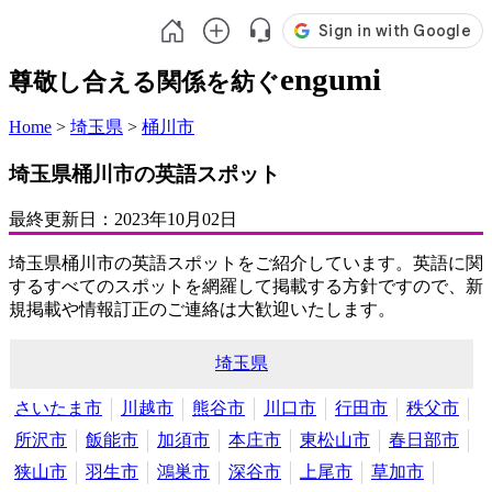
engumi
尊敬し合える関係を紡ぐ
Home
>
埼玉県
>
桶川市
埼玉県桶川市の英語スポット
最終更新日：
2023年10月02日
埼玉県桶川市の英語スポットをご紹介しています。英語に関
するすべてのスポットを網羅して掲載する方針ですので、新
規掲載や情報訂正のご連絡は大歓迎いたします。
埼玉県
さいたま市
川越市
熊谷市
川口市
行田市
秩父市
所沢市
飯能市
加須市
本庄市
東松山市
春日部市
狭山市
羽生市
鴻巣市
深谷市
上尾市
草加市