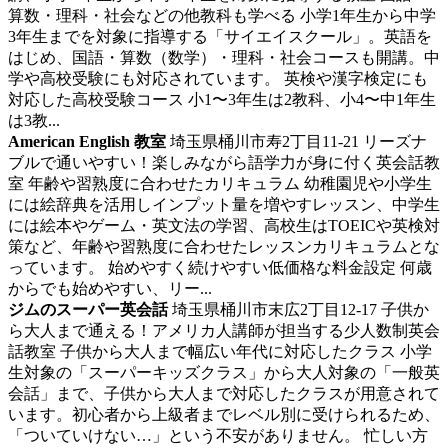
算数・理科・社会などの他教科も学べる 小学1年生から中学
3年生までを対象に指導する「サイエイスクール」。英語を
はじめ、国語・算数（数学）・理科・社会コースも開講。中
学や高校受験にも対応されています。 英検や漢字検定にも
対応した高校受験コース 小1〜3年生は2教科、小4〜中1年生
は3教...
American English 教室
埼玉県桶川市寿2丁目11-21
リーズナ
ブルで通いやすい！楽しみながら語学力が身に付く英会話教
室
年齢や習熟度に合わせたカリキュラム 幼稚園児や小学生
には絵辞典を活用しインプット量を増やすレッスン、中学生
には絵本やゲーム・英文法の学習、高校生はTOEICや英検対
策など、年齢や習熟度に合わせたレッスンカリキュラムとな
っています。 始めやすく続けやすい低価格な料金設定 何歳
からでも始めやすい、リー...
ジムのスーパー英会話
埼玉県桶川市末広2丁目12-17
子供か
ら大人まで通える！アメリカ人講師が担当する少人数制英会
話教室
子供から大人まで幅広い年代に対応したクラス 小学
生対象の「スーパーキッズクラス」から大人対象の「一般英
会話」まで、子供から大人まで対応したクラスが用意されて
います。初心者から上級者までレベル別に受けられるため、
「ついていけない…」という不安がありません。 忙しい方