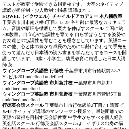
テストが教室で受験できる指定校です。 大卒のネイティブ
講師が担任制・少人数制で指導 講師はネ...
EQWEL（イクウェル）チャイルドアカデミー 本八幡教室
千葉県市川市南八幡3丁目3-13 2F
各年齢に最適なカリキュラ
ム。音読や暗唱を徹底して実力を伸ばすスクール
全国に約
300教室。自立心や協調性を育てる 自ら学ぼうとする姿勢や
お友達との協調性を育むことを理念としています。英語コー
スの他、心と体の豊かな成長のために年齢に合わせて手先を
使って遊んだり日本語の読み書きを学んだりするコースを開
講しています。 0歳～小学生。幼児教育に精通した日本人講
師 英...
ウィングローブ英語塾 行徳校
千葉県市川市行徳駅前2-8-3
Y'sビル201
undefined
undefined
ウィングローブ英語塾 市川新井校
千葉県市川市新井1
undefined
undefined
ウィングローブ英語塾 市川菅野校
千葉県市川市菅野5丁目
undefined
undefined
行徳英会話スクール
千葉県市川市行徳駅前2丁目7-1 遠藤ビ
ル4F
ネイティブ講師のマンツーマン授業で、最短距離での
英語の習得を目指す英会話教室
中学生から学べる個人経営
英会話スクール 行徳英会話スクールは、イギリス出身の講