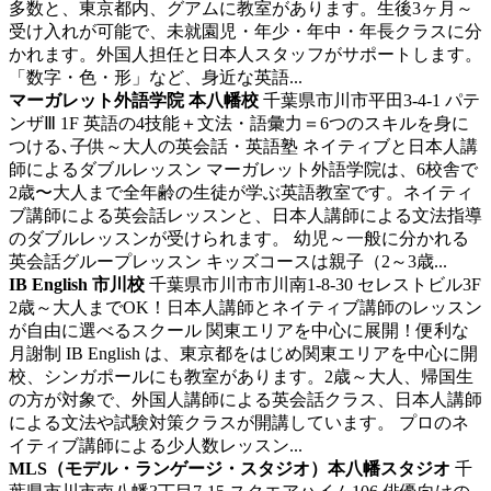
多数と、東京都内、グアムに教室があります。生後3ヶ月～
受け入れが可能で、未就園児・年少・年中・年長クラスに分
かれます。外国人担任と日本人スタッフがサポートします。
「数字・色・形」など、身近な英語...
マーガレット外語学院 本八幡校
千葉県市川市平田3-4-1 パテ
ンザⅢ 1F
英語の4技能＋文法・語彙力＝6つのスキルを身に
つける､子供～大人の英会話・英語塾
ネイティブと日本人講
師によるダブルレッスン マーガレット外語学院は、6校舎で
2歳〜大人まで全年齢の生徒が学ぶ英語教室です。ネイティ
ブ講師による英会話レッスンと、日本人講師による文法指導
のダブルレッスンが受けられます。 幼児～一般に分かれる
英会話グループレッスン キッズコースは親子（2～3歳...
IB English 市川校
千葉県市川市市川南1-8-30 セレストビル3F
2歳～大人までOK！日本人講師とネイティブ講師のレッスン
が自由に選べるスクール
関東エリアを中心に展開！便利な
月謝制 IB English は、東京都をはじめ関東エリアを中心に開
校、シンガポールにも教室があります。2歳～大人、帰国生
の方が対象で、外国人講師による英会話クラス、日本人講師
による文法や試験対策クラスが開講しています。 プロのネ
イティブ講師による少人数レッスン...
MLS（モデル・ランゲージ・スタジオ）本八幡スタジオ
千