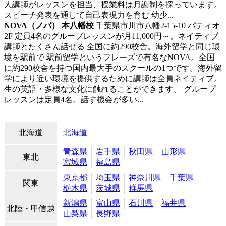
人講師がレッスンを担当、授業料は月謝制を採っています。
スピーチ発表を通して自己表現力を育む 幼少...
NOVA（ノバ） 本八幡校
千葉県市川市八幡2-15-10 パティオ
2F
定員4名のグループレッスンが月11,000円～。ネイティブ
講師とたくさん話せる
全国に約290校舎。海外留学と同じ環
境を駅前で 駅前留学というフレーズで有名なNOVA。全国
に約290校舎を持つ国内最大手のスクールの1つです。海外留
学により近い環境を提供するために講師は全員ネイティブ。
生の英語・多様な文化に触れることができます。 グループ
レッスンは定員4名。話す機会が多い...
北海道
北海道
青森県
岩手県
秋田県
山形県
東北
宮城県
福島県
東京都
埼玉県
神奈川県
千葉県
関東
栃木県
茨城県
群馬県
新潟県
富山県
石川県
福井県
北陸・甲信越
山梨県
長野県