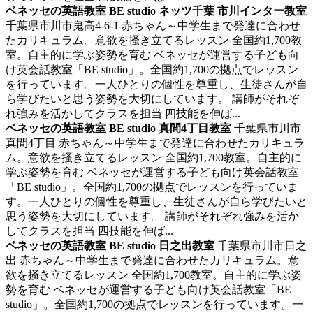
ベネッセの英語教室 BE studio ネッツ千葉 市川インター教室
千葉県市川市鬼高4-6-1
赤ちゃん～中学生まで発達に合わせ
たカリキュラム。意欲を掻き立てるレッスン
全国約1,700教
室。自主的に学ぶ姿勢を育む ベネッセが運営する子ども向
け英会話教室「BE studio」。全国約1,700の拠点でレッスン
を行っています。一人ひとりの個性を尊重し、生徒さんが自
ら学びたいと思う姿勢を大切にしています。 講師がそれぞ
れ強みを活かしてクラスを担当 四技能を伸ば...
ベネッセの英語教室 BE studio 真間4丁目教室
千葉県市川市
真間4丁目
赤ちゃん～中学生まで発達に合わせたカリキュラ
ム。意欲を掻き立てるレッスン
全国約1,700教室。自主的に
学ぶ姿勢を育む ベネッセが運営する子ども向け英会話教室
「BE studio」。全国約1,700の拠点でレッスンを行っていま
す。一人ひとりの個性を尊重し、生徒さんが自ら学びたいと
思う姿勢を大切にしています。 講師がそれぞれ強みを活か
してクラスを担当 四技能を伸ば...
ベネッセの英語教室 BE studio 日之出教室
千葉県市川市日之
出
赤ちゃん～中学生まで発達に合わせたカリキュラム。意
欲を掻き立てるレッスン
全国約1,700教室。自主的に学ぶ姿
勢を育む ベネッセが運営する子ども向け英会話教室「BE
studio」。全国約1,700の拠点でレッスンを行っています。一