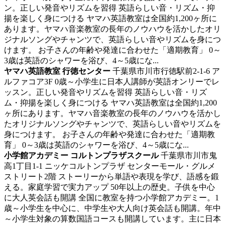
ン。正しい発音やリズムを習得
英語らしい音・リズム・抑
揚を楽しく身につける ヤマハ英語教室は全国約1,200ヶ所に
あります。ヤマハ音楽教室の長年のノウハウを活かしたオリ
ジナルソングやチャンツで、英語らしい音やリズムを身につ
けます。 お子さんの年齢や発達に合わせた「適期教育」 0～
3歳は英語のシャワーを浴び、4～5歳にな...
ヤマハ英語教室 行徳センター
千葉県市川市行徳駅前2-1-6 ア
ルファコア3F
0歳～小学生に日本人講師が英語オンリーでレ
ッスン。正しい発音やリズムを習得
英語らしい音・リズ
ム・抑揚を楽しく身につける ヤマハ英語教室は全国約1,200
ヶ所にあります。ヤマハ音楽教室の長年のノウハウを活かし
たオリジナルソングやチャンツで、英語らしい音やリズムを
身につけます。 お子さんの年齢や発達に合わせた「適期教
育」 0～3歳は英語のシャワーを浴び、4～5歳にな...
小学館アカデミー コルトンプラザスクール
千葉県市川市鬼
高1丁目1-1 ニッケコルトンプラザ センターモール・グルメ
ストリート2階
ストーリーから単語や表現を学び、語感を鍛
える。家庭学習で実力アップ
50年以上の歴史。子供を中心
に大人英会話も開講 全国に教室を持つ小学館アカデミー。1
歳～小学生を中心に、中学生や大人向け英会話も開講。年中
～小学生対象の算数国語コースも開講しています。主に日本