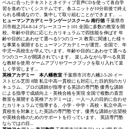
ベルに合ったテキストとネイティブ音声CDを使って各自学
習を進めていくシステムです。各ユニットが10分前後で終え
られる構成なので、集中して取り組むことができます。 ...
ヒューマンアカデミーランゲージスクール 南行徳
千葉県市
川市相之川4-8-14 グレースコート101
全国に多数の教室を開
校。年齢や目的に応じたカリキュラムで四技能を伸ばす
年
齢や目的にあわせて選べる5つのコース 教育に関連した様々
な事業を展開するヒューマンアカデミーが運営。全国で、年
中児〜高校生が学んでいます。年齢や目的にあわせて選べる
5つのコースが開講されています。 楽しみながら学べる良質
な教材を使用 ゲームアプリやワークブックを取り入れて楽
しく学習します...
英検アカデミー 本八幡教室
千葉県市川市八幡2-5-20 イー
ストビル芝田 8階
私立中高一貫校にも対応した目的別のカリ
キュラム、プロの講師が指導する英語の専門塾
優秀な講師
による指導で成績向上・英検合格を実現 全国で複数の直営
教室を展開する英検アカデミーは、一人一人の目的に合わせ
たカリキュラムで指導する、小学・中学・高校・私立中高一
貫校生を対象とした英語の専門塾です。優秀な講師が志望校
や英検合格のためのサポートを行っています。 英語専門塾
ならではの目...