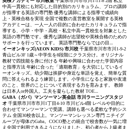
英検アカデミー 市川教室
千葉県市川市市川1-11-8 2階
私立
中高一貫校にも対応した目的別のカリキュラム、プロの講師
が指導する英語の専門塾
優秀な講師による指導で成績向
上・英検合格を実現 全国で複数の直営教室を展開する英検
アカデミーは、一人一人の目的に合わせたカリキュラムで指
導する、小学・中学・高校・私立中高一貫校生を対象とした
英語の専門塾です。優秀な講師が志望校や英検合格のための
サポートを行っています。 英語専門塾ならではの目...
イーオンキッズ(AEON KIDS) 市川校
千葉県市川市市川1-9-2
青山ビル3F
1歳～中学生を8段階にクラス分け。オリジナル
教材で四技能を身に付ける
年齢や興味に合わせた学習内容
と指導方法 年齢に合った「適期教育」を大切にしているイ
ーオンキッズ。幼少期は挨拶や身近な単語を覚え、簡単な質
問に答えられるよう練習します。小学生になると家族や友達
のこと、世界のことについて表現する力を育みます。 教師
は日本人or外国人。工夫を凝らした教材 TOE...
GABA（ガバ）マンツーマン英会話 市川ラーニングスタジ
オ
千葉県市川市市川1丁目4-10 市川ビル4階
レベルや目的に
合わせてマンツーマンで受講。講師も選べる柔軟な予約シス
テム
全国30校舎以上。マンツーマンレッスン専門 ニチイグ
ループが母体のGaba。COCO塾との統合で校舎数が一気に増
え全国で利用できるようになりました。初心者から上級者ま