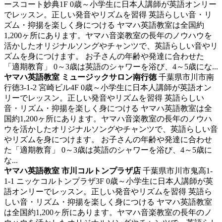
ースコート妙典1F
0歳～小学生に日本人講師が英語オンリー
でレッスン。正しい発音やリズムを習得
英語らしい音・リ
ズム・抑揚を楽しく身につける ヤマハ英語教室は全国約
1,200ヶ所にあります。ヤマハ音楽教室の長年のノウハウを
活かしたオリジナルソングやチャンツで、英語らしい音やリ
ズムを身につけます。 お子さんの年齢や発達に合わせた
「適期教育」 0～3歳は英語のシャワーを浴び、4～5歳にな...
ヤマハ英語教室 ミュージックサロン南行徳
千葉県市川市南
行徳3-1-2 宮崎ビル4F
0歳～小学生に日本人講師が英語オン
リーでレッスン。正しい発音やリズムを習得
英語らしい
音・リズム・抑揚を楽しく身につける ヤマハ英語教室は全
国約1,200ヶ所にあります。ヤマハ音楽教室の長年のノウハ
ウを活かしたオリジナルソングやチャンツで、英語らしい音
やリズムを身につけます。 お子さんの年齢や発達に合わせ
た「適期教育」 0～3歳は英語のシャワーを浴び、4～5歳に
な...
ヤマハ英語教室 市川コルトンプラザ店
千葉県市川市鬼高1-
1-1 ニッケコルトンプラザ3F
0歳～小学生に日本人講師が英
語オンリーでレッスン。正しい発音やリズムを習得
英語ら
しい音・リズム・抑揚を楽しく身につける ヤマハ英語教室
は全国約1,200ヶ所にあります。ヤマハ音楽教室の長年のノ