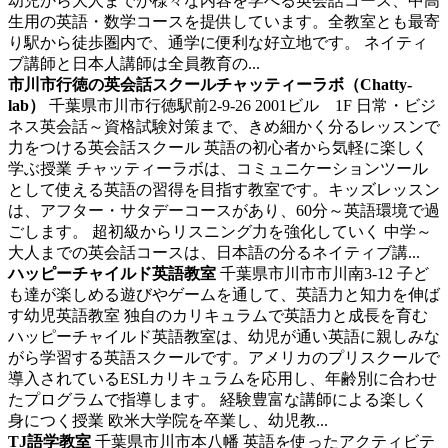
幼児から大人までが様々な内容を学べる英会話コース、中高
生用の英語・数学コースを提供しています。全教室とも最寄
り駅から徒歩圏内で、通学に便利な好立地です。 ネイティ
ブ講師と日本人講師は全員教育の...
市川市行徳の英会話スクールチャッティーラボ（Chatty-
lab）
千葉県市川市行徳駅前2-9-26 2001ビル 1F
日常・ビジ
ネス英会話～資格試験対策まで、きめ細かく分るレッスンで
力をつける英会話スクール
英語の初心者から気軽に楽しく
学ぶ授業 チャッティーラボは、コミュニケーションツール
として使える英語の習得を目指す教室です。キッズレッスン
は、アフター・サタデーコースがあり、60分～英語環境で過
ごします。 超初級からリスニング力を強化していく 中学～
大人までの英会話コースは、日本語の分るネイティブ講...
ハッピーチャイルド英語教室
千葉県市川市市川南3-12
子ど
も達が楽しめる遊びやゲームを通して、英語力と知力を伸ば
す幼児英語教室
独自のカリキュラムで英語力と成長を育む
ハッピーチャイルド英語教室は、幼児が通い英語に親しみな
がら学習する英語スクールです。アメリカのプリスクールで
導入されているESLカリキュラムを応用し、年齢別に合わせ
たプログラムで指導します。 経験豊富な講師による楽しく
身につく授業 欧米大学院を卒業し、幼児教...
TJ語学教室
千葉県市川市本八幡
英語を使ったアクティビテ