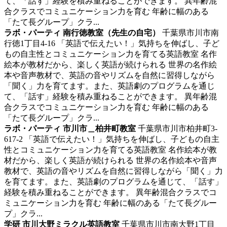
て、「話す」経験を積み重ねることができます。 異年齢混
合クラスでコミュニケーション力を育む 年齢に幅のある
「たて長グループ」クラ...
ラボ・パーティ 南行徳教室（先生の自宅）
千葉県市川市南
行徳1丁目4-16
「英語で伝えたい！」気持ちを伸ばし、子ど
もの自主性とコミュニケーション力を育てる英語教室
名作
絵本が教材だから、楽しく英語が続けられる 世界の名作絵
本や音声教材で、英語の音やリズムを自然に習得しながら
「聞く」力を育てます。また、英語劇のプログラムを通じ
て、「話す」経験を積み重ねることができます。 異年齢混
合クラスでコミュニケーション力を育む 年齢に幅のある
「たて長グループ」クラ...
ラボ・パーティ 市川市＿柏井町教室
千葉県市川市柏井町3-
617-2
「英語で伝えたい！」気持ちを伸ばし、子どもの自主
性とコミュニケーション力を育てる英語教室
名作絵本が教
材だから、楽しく英語が続けられる 世界の名作絵本や音声
教材で、英語の音やリズムを自然に習得しながら「聞く」力
を育てます。また、英語劇のプログラムを通じて、「話す」
経験を積み重ねることができます。 異年齢混合クラスでコ
ミュニケーション力を育む 年齢に幅のある「たて長グルー
プ」クラ...
学研 市川大野ミラクル英語教室
千葉県市川市南大野1丁目