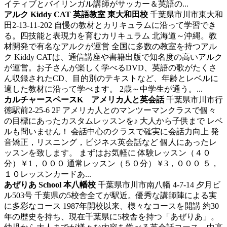
イティブとバイリンガル講師がサッカー＆英語の...
アルク Kiddy CAT 英語教室 東大和田校
千葉県市川市東大和
田2-13-11-202
自慢の教材とカリキュラムに沿って学習でき
る。四技能と表現力を育むカリキュラム
北海道～沖縄。教
材開発で有名なアルクが運営 全国に多数の教室を持つアル
ク Kiddy CATは、通信講座や書籍出版で知名度の高いアルク
が運営。お子さんが楽しく学べるDVD、英語の歌がたくさ
ん収録されたCD、目的別のテキストなど、年齢とレベルに
適した教材に沿って学べます。 2歳～中学生が通う。...
カルチャースペースK アメリカ人と英会話
千葉県市川市行
徳駅前2-25-6 2F
アメリカ人とのマンツーマンクラスで個々
の目標にあったカスタムレッスンを♪
大人から子供まで レベ
ルも問いません！ 会話中心のクラスで確実に会話力向上 発
音矯正，リスニング，ビジネス英会話など 個人にあったレ
ッスンを致します。 まずはお気軽に 体験レッスン（４０
分）￥1，０００ 通常レッスン（５０分）￥3，０００ ５，
１０レッスンカードあ...
あぜりあ School 本八幡校
千葉県市川市南八幡 4-7-14 夕月ビ
ル503号
千葉県の5校舎全てが駅近。優秀な講師陣による実
に多彩なコース
1987年開校以来、様々なコースを開講 約30
年の歴史を持ち、現在千葉県に5校舎を持つ「あぜりあ」。