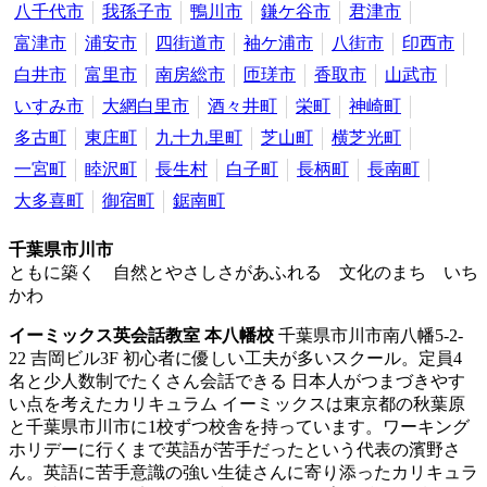
八千代市
我孫子市
鴨川市
鎌ケ谷市
君津市
富津市
浦安市
四街道市
袖ケ浦市
八街市
印西市
白井市
富里市
南房総市
匝瑳市
香取市
山武市
いすみ市
大網白里市
酒々井町
栄町
神崎町
多古町
東庄町
九十九里町
芝山町
横芝光町
一宮町
睦沢町
長生村
白子町
長柄町
長南町
大多喜町
御宿町
鋸南町
千葉県市川市
ともに築く 自然とやさしさがあふれる 文化のまち いち
かわ
イーミックス英会話教室 本八幡校
千葉県市川市南八幡5-2-
22 吉岡ビル3F
初心者に優しい工夫が多いスクール。定員4
名と少人数制でたくさん会話できる
日本人がつまづきやす
い点を考えたカリキュラム イーミックスは東京都の秋葉原
と千葉県市川市に1校ずつ校舎を持っています。ワーキング
ホリデーに行くまで英語が苦手だったという代表の濱野さ
ん。英語に苦手意識の強い生徒さんに寄り添ったカリキュラ