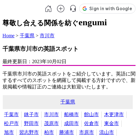
engumi
尊敬し合える関係を紡ぐ
Home
>
千葉県
>
市川市
千葉県市川市の英語スポット
最終更新日：
2023年10月02日
千葉県市川市の英語スポットをご紹介しています。英語に関
するすべてのスポットを網羅して掲載する方針ですので、新
規掲載や情報訂正のご連絡は大歓迎いたします。
千葉県
千葉市
銚子市
市川市
船橋市
館山市
木更津市
松戸市
野田市
茂原市
成田市
佐倉市
東金市
旭市
習志野市
柏市
勝浦市
市原市
流山市