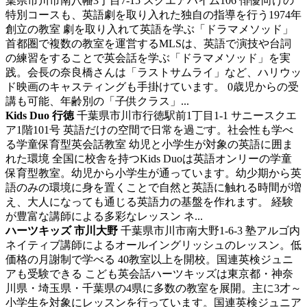
葉県市川市南八幡3丁目7-15 スクエアハイム106
俳優向けの
特別コースも、英語劇を取り入れた独自の指導を行う1974年
創立の教室
劇を取り入れて英語を学ぶ「ドラマメソッド」
首都圏で複数の教室を運営するMLSは、英語で演技や台詞
の練習をすることで英会話を学ぶ「ドラマメソッド」を実
践。会長の奈良橋さんは「ラストサムライ」など、ハリウッ
ド映画のキャスティングも手掛けています。 0歳児からの受
講も可能、年齢別の「子供クラス」...
Kids Duo 行徳
千葉県市川市行徳駅前1丁目1-1 サニースクエ
ア1階101号
英語だけの空間で日常を過ごす。社会性も学べ
る学童保育型英会話教室
幼児と小学生が対象の英語に囲ま
れた環境 全国に校舎を持つKids Duoは英語オンリーの学童
保育型教室。幼児から小学生が通っています。幼少期から英
語のみの環境に身を置くことで自然と英語に触れる時間が増
え、大人になっても通じる英語力の基盤を作れます。 経験
が豊富な講師による多彩なレッスン ネ...
ハーツキッズ 市川大野
千葉県市川市南大野1-6-3 塾アルゴ内
ネイティブ講師によるオールイングリッシュのレッスン。低
価格の月謝制で学べる
40教室以上を開校。国連英検ジュニ
アも受験できる こども英会話ハーツキッズは東京都・神奈
川県・埼玉県・千葉県の4県に多数の教室を展開。主に3才～
小学生を対象にレッスンを行っています。国連英検ジュニア