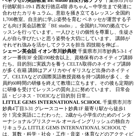
ベネッセの英語教室 BE studio 西友行徳プラザ
千葉県市川市
行徳駅前1-19-1 西友行徳店4階
赤ちゃん～中学生まで発達に
合わせたカリキュラム。意欲を掻き立てるレッスン
全国約
1,700教室。自主的に学ぶ姿勢を育む ベネッセが運営する子
ども向け英会話教室「BE studio」。全国約1,700の拠点でレ
ッスンを行っています。一人ひとりの個性を尊重し、生徒さ
んが自ら学びたいと思う姿勢を大切にしています。 講師が
それぞれ強みを活かしてクラスを担当 四技能を伸ば...
シェーン英会話 イオン市川妙典校
千葉県市川市妙典5‐3‐1 イ
オン一番街3F
全国190校舎以上、資格保有のネイティブ講師
たち。目的別に実践力を養う
CELTA取得のネイティブ講師
が多く在籍 講師はアメリカやイギリスなど出身のネイティ
ブ。CELTAなどの国際英語教授資格を持つ講師が多く、全
員約60時間の研修を終えて教壇に立ちます。その後も定期的
に研修を受けてレッスンの質向上に努めています。 日常会
話・ビジネス・TOEICなど目的別 日常...
LITTLE GEMS INTERNATIONAL SCHOOL
千葉県市川市
妙典4丁目3-31 グレースコート妙典1F
最寄り駅から徒歩1
分！完全英語にこだわった、2歳から小学生のためのインタ
ーナショナルプリスクール
オールイングリッシュの独自カ
リキュラム LITTLE GEMS INTERNATIONAL SCHOOLで
は、算数・科学・社会・工作・音楽・体育などのアクティビ