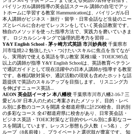
ション301号
子供～シニアまで使える英語の習得を目指す、
バイリンガル講師指導の英会話スクール
講師の自宅でアッ
トホームに学習する教室 Hammunicationは、バイリンガル日
本人講師がビジネス・旅行・留学・日常会話など生徒のニー
ズとレベルに合わせてレッスンをしていく英会話教室です。
独自のメソッドを使った指導方法で、実践力を磨いていきま
す。 ロジカルシンキングで論理的思考力を習得 ...
Y&Y English School - 茅ヶ崎方式英語 市川妙典校
千葉県市
川市塩焼2-2
勉強したい・つけたいスキルに焦点を当てなが
ら、実用的で使える英語を学ぶ教室
英検1級・TOEIC985点
以上の講師が指導 Y&Y English Schoolは、英語教育ベテラン
で通訳ガイドとして現在活躍中の日本人講師が指導する教室
です。各種試験対策や、通訳活動の現状も含めたホットな話
題提供で英語のスキルアップを目指します。 リスニング力
を伸ばすニュース英語...
AEON 英会話イーオン 本八幡校
千葉県市川市八幡2-16-7 三
愛ビル3F
日本人のために考案されたメソッド。目的・レベ
ル別に多数のコースを開講
全都道府県に計250校舎。目的別
の多彩なコース 全47都道府県に校舎があり、日常英会話・
ビジネス英語・TOEIC対策など目的やレベル別に多彩なコー
スを開講しています。レッスン形態も少人数（～5名）、グ
ループ（8名前後）、プライベートと選択肢が豊富です。 知