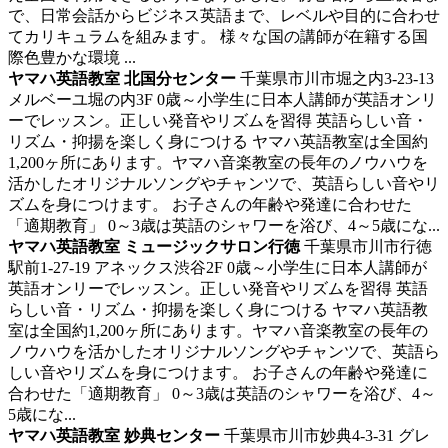
で、日常会話からビジネス英語まで、レベルや目的に合わせ
てカリキュラムを組みます。 様々な国の講師が在籍する国
際色豊かな環境 ...
ヤマハ英語教室 北国分センター
千葉県市川市堀之内3-23-13
メルベーユ堀の内3F
0歳～小学生に日本人講師が英語オンリ
ーでレッスン。正しい発音やリズムを習得
英語らしい音・
リズム・抑揚を楽しく身につける ヤマハ英語教室は全国約
1,200ヶ所にあります。ヤマハ音楽教室の長年のノウハウを
活かしたオリジナルソングやチャンツで、英語らしい音やリ
ズムを身につけます。 お子さんの年齢や発達に合わせた
「適期教育」 0～3歳は英語のシャワーを浴び、4～5歳にな...
ヤマハ英語教室 ミュージックサロン行徳
千葉県市川市行徳
駅前1-27-19 アネックス渋谷2F
0歳～小学生に日本人講師が
英語オンリーでレッスン。正しい発音やリズムを習得
英語
らしい音・リズム・抑揚を楽しく身につける ヤマハ英語教
室は全国約1,200ヶ所にあります。ヤマハ音楽教室の長年の
ノウハウを活かしたオリジナルソングやチャンツで、英語ら
しい音やリズムを身につけます。 お子さんの年齢や発達に
合わせた「適期教育」 0～3歳は英語のシャワーを浴び、4～
5歳にな...
ヤマハ英語教室 妙典センター
千葉県市川市妙典4-3-31 グレ