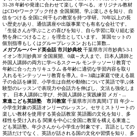
31-28
年齢や発達に合わせて楽しく学べる。オリジナル教材
はCDやワークブック付き
全国展開。学ぶ楽しさを知り、自
信をつける 全国に何千もの教室を持つ学研。70年以上の長
い歴史があり、通信講座や出版事業でも有名な会社です。
「生徒さんが学ぶことの喜びを知り、自ら学習に取り組む姿
勢を身につけること」を理念としています。 算国セットの
個別指導もしくはグループレッスン おもに算数...
メガブルーバード英会話 市川妙典校
千葉県市川市妙典5-3-1
イオン市川妙典3F
全国展開、0歳～大人まで。日本人講師と
外国人講師の両方に学べるスクール
モンテッソーリ教育で
年齢に合ったカリキュラム 各年齢に適切な学習内容を取り
入れるモンテッソーリ教育を導入。0～3歳は家庭で使える親
子の会話を練習、小学生は自然や動物について英語で学ぶ体
験型のレッスンで表現力や会話力を伸ばし、文法も強化しま
す。 日本人講師に学び、外国人講師と実践練習 メガ・...
東進こども英語塾 市川教室
千葉県市川市真間1丁目
年少～
小学生対象の英語オンリーのレッスン。セサミストリートの
楽しい教材を使用する英会話教室
英語圏の文化を知り、多
様性を受け入れる 関東を中心に全国に教室を構える東進こ
ども英語塾。年少さんから小学生が対象です。言語としての
英語だけでなく、英語が話される国の文化や習慣を知り、多