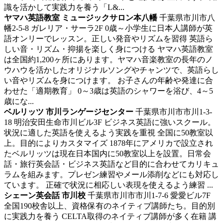
識を活かして実践力を養う「L&...
ヤマハ英語教室 ミュージックサロン本八幡
千葉県市川市八
幡2-5-8 ガレリア・サーラ2F
0歳～小学生に日本人講師が英
語オンリーでレッスン。正しい発音やリズムを習得
英語ら
しい音・リズム・抑揚を楽しく身につける ヤマハ英語教室
は全国約1,200ヶ所にあります。ヤマハ音楽教室の長年のノ
ウハウを活かしたオリジナルソングやチャンツで、英語らし
い音やリズムを身につけます。 お子さんの年齢や発達に合
わせた「適期教育」 0～3歳は英語のシャワーを浴び、4～5
歳にな...
ベルリッツ 市川ランゲージセンター
千葉県市川市市川1-3-
18 明治安田生命市川ビル3F
ビジネス英語に強いスクール。
状況に適した英語を使えるよう実践を重視
全国に50教室以
上。目的によりカスタマイズ 1878年にアメリカで設立され
たベルリッツは現在日本国内に50教室以上を設置。日常会
話・旅行英会話・ビジネス英語など目的に合わせてカリキュ
ラムを組みます。プレゼン練習やメール添削などにも対応し
ています。 正確で状況に相応しい表現を使えるよう練習 ...
シェーン英会話 市川校
千葉県市川市市川1-7-6 愛愛ビル7F
全国190校舎以上、資格保有のネイティブ講師たち。目的別
に実践力を養う
CELTA取得のネイティブ講師が多く在籍 講