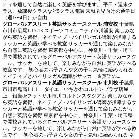
ティを通して自然に楽しく英語を学びます。 平日・週末ク
ラス、放課後クラスなど5クラス開講 未就園児向けの通学日
（週1〜4日）が自由...
グローバルアスリート英語サッカースクール 浦安校
千葉県
市川市広尾1-15-13 スポーツコミュニティ市川浦安
楽しみな
がら英語を習得、ネイティブ・バイリンガル講師が指導する
サッカーと英語が学べる教室
サッカーを通して楽しみなが
ら自然に英語を習得 東京都を中心に、神奈川・千葉・埼玉
県で開校されているグローバルアスリート英語サッカースク
ール。サッカーを通して、楽しみながら自然に英語が学べる
教室です。 初心者のお子さんや女の子も気軽に始められる
ネイティブとバイリンガル講師がサッカー＆英語の...
グローバルアスリート英語サッカースクール 市川校
千葉県
市川市鬼高1-1-1 ダイエーいちかわコルトンプラザ店屋
上 銀座deフットサル市川コルトンスタジアム
楽しみなが
ら英語を習得、ネイティブ・バイリンガル講師が指導するサ
ッカーと英語が学べる教室
サッカーを通して楽しみながら
自然に英語を習得 東京都を中心に、神奈川・千葉・埼玉県
で開校されているグローバルアスリート英語サッカースクー
ル。サッカーを通して、楽しみながら自然に英語が学べる教
室です。 初心者のお子さんや女の子も気軽に始められる ネ