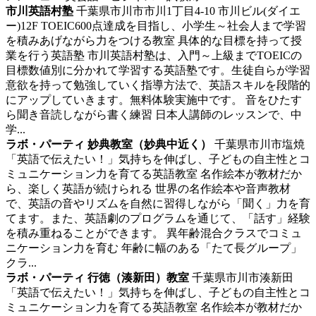
市川英語村塾
千葉県市川市市川1丁目4-10 市川ビル(ダイエ
ー)12F
TOEIC600点達成を目指し、小学生～社会人まで学習
を積みあげながら力をつける教室
具体的な目標を持って授
業を行う英語塾 市川英語村塾は、入門～上級までTOEICの
目標数値別に分かれて学習する英語塾です。生徒自らが学習
意欲を持って勉強していく指導方法で、英語スキルを段階的
にアップしていきます。無料体験実施中です。 音をひたす
ら聞き音読しながら書く練習 日本人講師のレッスンで、中
学...
ラボ・パーティ 妙典教室（妙典中近く）
千葉県市川市塩焼
「英語で伝えたい！」気持ちを伸ばし、子どもの自主性とコ
ミュニケーション力を育てる英語教室
名作絵本が教材だか
ら、楽しく英語が続けられる 世界の名作絵本や音声教材
で、英語の音やリズムを自然に習得しながら「聞く」力を育
てます。また、英語劇のプログラムを通じて、「話す」経験
を積み重ねることができます。 異年齢混合クラスでコミュ
ニケーション力を育む 年齢に幅のある「たて長グループ」
クラ...
ラボ・パーティ 行徳（湊新田）教室
千葉県市川市湊新田
「英語で伝えたい！」気持ちを伸ばし、子どもの自主性とコ
ミュニケーション力を育てる英語教室
名作絵本が教材だか