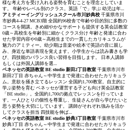
様な考え方を受け入れる姿勢を育むことを理念としていま
す。 年齢やレベル別のクラス。英語「で」学ぶ 幼児は年...
アミティーイングリッシュスクール市川妙典校
千葉県市川
市妙典4-4-27 MCB3階
全国約96校舎で年齢や目的別に多数の
コースを開講。きめ細やかなサポートも提供する英会話教室
0歳～高校生を年齢別に細かくクラス分け 年齢と発達に合わ
せた学習内容や0歳～高校生までの一貫したカリキュラムが
魅力のアミティー。幼少期は音楽や絵本で英語の音に親し
み、身近な単語表現を覚えます。小学生からは読み書きも学
び、四技能のバランス良い習得を目指します。 日本人講師
もしくは外国人講師を選...
ベネッセの英語教室 BE studio 新田2丁目教室
千葉県市川市
新田2丁目
赤ちゃん～中学生まで発達に合わせたカリキュラ
ム。意欲を掻き立てるレッスン
全国約1,700教室。自主的に
学ぶ姿勢を育む ベネッセが運営する子ども向け英会話教室
「BE studio」。全国約1,700の拠点でレッスンを行っていま
す。一人ひとりの個性を尊重し、生徒さんが自ら学びたいと
思う姿勢を大切にしています。 講師がそれぞれ強みを活か
してクラスを担当 四技能を伸ば...
ベネッセの英語教室 BE studio 妙典3丁目教室
千葉県市川市
妙典3丁目
赤ちゃん～中学生まで発達に合わせたカリキュラ