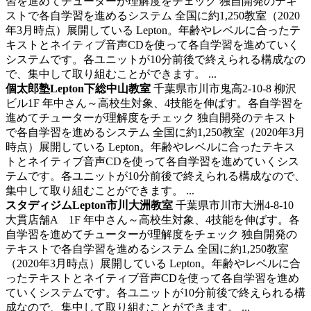
習を進めてチューターが理解度をチェック
独自開発のテキ
ストで各自学習を進めるシステム 全国に約1,250教室（2020
年3月時点）展開している Lepton。年齢やレベルに合ったテ
キストとネイティブ音声CDを使って各自学習を進めていく
システムです。各ユニットが10分前後で終えられる構成なの
で、集中して取り組むことができます。 ...
個太郎塾Lepton下総中山教室
千葉県市川市鬼高2-10-8 柳沢
ビル1F
年中さん～高校生対象、4技能を伸ばす。各自学習を
進めてチューターが理解度をチェック
独自開発のテキスト
で各自学習を進めるシステム 全国に約1,250教室（2020年3月
時点）展開している Lepton。年齢やレベルに合ったテキス
トとネイティブ音声CDを使って各自学習を進めていくシス
テムです。各ユニットが10分前後で終えられる構成なので、
集中して取り組むことができます。 ...
スタディジムLepton市川大洲教室
千葉県市川市大洲4-8-10
大貫店舗A 1F
年中さん～高校生対象、4技能を伸ばす。各
自学習を進めてチューターが理解度をチェック
独自開発の
テキストで各自学習を進めるシステム 全国に約1,250教室
（2020年3月時点）展開している Lepton。年齢やレベルに合
ったテキストとネイティブ音声CDを使って各自学習を進め
ていくシステムです。各ユニットが10分前後で終えられる構
成なので、集中して取り組むことができます。 ...