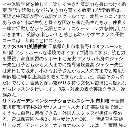
ィや体験学習を通して、楽しく生きた英語力を身につける教
室
英語で活動しながら使う力を育てる教室 TJ語学教室は、
英語と中国語が学べる語学スクールです。幼児～シニアまで
あらゆる年代の生徒と様々な国から来た先生たちが、仲良く
一緒に活動しながら英語とコミュニケーション力を伸ばして
いきます。 英語が楽しい！と感じる幼～小学生クラス 子供
コースは、年齢ごとにステッ...
カナ(KANA)英語教室
千葉県市川市東菅野1-5-8 フルーレビ
ル1階
アットホームな環境でネイティブ講師に学ぶ。読む力
を重視、家庭学習のサポートも充実
アメリカ出身のジェシ
ー先生は子どもから大人までに指導経験豊富 ジェシー先生
は来日して以来、小さなお子さんから大人の方までと幅広い
年齢層に5年以上英語を教えて来られました。英語そのもの
だけでなく、言葉と深い繋がりを持つ文化や習慣にも触れな
がらレッスンを行います。 0歳～対象の親子英語クラス。家
族みん...
リトルガーデンインターナショナルスクール 市川校
千葉県
市川市市川南4-2-20 サウスコートスカイ1F
英語環境で過ご
すうちに自然に習得できる！外国人スタッフが担任を務め
る、育成保育園
生後3ヶ月～受け入れOK。一時保育も実施
リトルガーデンインターナショナルスクールは、千葉県内に