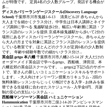
ムが特徴です。 定員4名の少人数グループ。発話する機会が
多...
ディスカバリーランゲージスクール(Discovery Language
School)
千葉県市川市鬼越1-6-13 清美ビル2F
赤ちゃんから
大人までを細かくクラス分け。中学生は日本人講師とネイテ
ィブ講師に学べる
鬼越駅徒歩2分。幅広い年齢層に英語・フ
ランス語のレッスンを提供 京成本線鬼越駅から歩いて2分の
場所にあるディスカバリーランゲージスクール。赤ちゃんか
ら大人の方までを対象に英語とフランス語のレッスンを提供
している教室です。ほとんどのクラスが定員6名の少人数制
です。 年齢や経験年数での細かいクラス分け...
英会話 getgo 本八幡
千葉県市川市八幡2-15-14 2F
大人だけの
オーダーメイド英会話で学べるgetgo。西船橋、津田沼、本
八幡近郊の英会話スクールです。 ...
getgoは下記5点のサポー
トで、皆さんの新しいコミュニケーションスキルをサポート
します。 - 大人向けオンリーワン授業カリキュラム - 2回の
無料体験レッスンからじっくり検討できる入学 - お休みを振
替できる生徒様に合わせたスケジュール - 入学金0円、月謝
制の安心の支払いシステム - ...
西船橋マンツーマン英会話 ハミュニケーション
Hammunication
千葉県市川市二俣2-14-20 アンビシャスマン