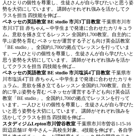
人ひとりの個性を尊重し、生徒さんが自ら学びたいと思う姿
勢を大切にしています。 講師がそれぞれ強みを活かしてク
ラスを担当 四技能を伸ば...
ベネッセの英語教室 BE studio 市川3丁目教室
千葉県市川市
市川3丁目
赤ちゃん～中学生まで発達に合わせたカリキュラ
ム。意欲を掻き立てるレッスン
全国約1,700教室。自主的に
学ぶ姿勢を育む ベネッセが運営する子ども向け英会話教室
「BE studio」。全国約1,700の拠点でレッスンを行っていま
す。一人ひとりの個性を尊重し、生徒さんが自ら学びたいと
思う姿勢を大切にしています。 講師がそれぞれ強みを活か
してクラスを担当 四技能を伸ば...
ベネッセの英語教室 BE studio 市川塩浜4丁目教室
千葉県市
川市塩浜4丁目
赤ちゃん～中学生まで発達に合わせたカリキ
ュラム。意欲を掻き立てるレッスン
全国約1,700教室。自主
的に学ぶ姿勢を育む ベネッセが運営する子ども向け英会話
教室「BE studio」。全国約1,700の拠点でレッスンを行って
います。一人ひとりの個性を尊重し、生徒さんが自ら学びた
いと思う姿勢を大切にしています。 講師がそれぞれ強みを
活かしてクラスを担当 四技能を伸ば...
スタディジムLepton市川曽谷教室
千葉県市川市曽谷1-15-16
田辺店舗1F
年中さん～高校生対象、4技能を伸ばす。各自学