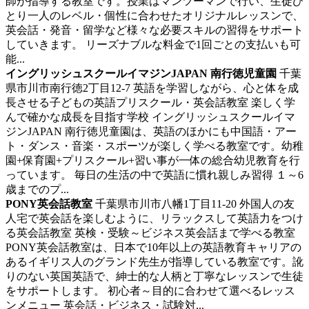
師が指導する教室です。授業はマンツーマンで行い、生徒ひ
とり一人のレベル・個性に合わせたオリジナルレッスンで、
英会話・発音・留学など様々な必要スキルの習得をサポート
していきます。 リーズナブルな料金で1回ごとの支払いも可
能...
イングリッシュスクールイマジンJAPAN 南行徳児童園
千葉
県市川市南行徳2丁目12-7
英語を学習しながら、心と体を成
長させる子どもの英語プリスクール・英会話教室
楽しく学
んで確かな成長を目指す学校 イングリッシュスクールイマ
ジンJAPAN 南行徳児童園は、英語のほかにも中国語・アー
ト・ダンス・音楽・スポーツが楽しく学べる教室です。幼稚
園+保育園+プリスクール+習い事が一体の総合幼児教育を行
っています。 毎日の生活の中で英語に慣れ親しみ習得 １～6
歳までのプ...
PONY英会話教室
千葉県市川市八幡1丁目11-20
外国人の友
人宅で英会話を楽しむように、リラックスして英語力をつけ
る英会話教室
英検・受験～ビジネス英会話まで学べる教室
PONY英会話教室は、日本で10年以上の英語教育キャリアの
あるイギリス人のグランド先生が指導している教室です。訛
りのない英国英語で、紳士的な人柄と丁寧なレッスンで生徒
をサポートします。 初心者～目的に合わせて選べるレッス
ンメニュー 英会話・ビジネス・試験対...