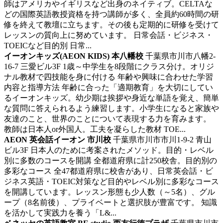
師はアメリカやイギリスなど出身のネイティブ。CELTAな
どの国際英語教授資格を持つ講師が多く、全員約60時間の研
修を終えて教壇に立ちます。その後も定期的に研修を受けて
レッスンの質向上に努めています。 日常会話・ビジネス・
TOEICなど目的別 日常...
イーオンキッズ(AEON KIDS) 本八幡校
千葉県市川市八幡2-
16-7 三愛ビル3F
1歳～中学生を8段階にクラス分け。オリジ
ナル教材で四技能を身に付ける
年齢や興味に合わせた学習
内容と指導方法 年齢に合った「適期教育」を大切にしてい
るイーオンキッズ。幼少期は挨拶や身近な単語を覚え、簡単
な質問に答えられるよう練習します。小学生になると家族や
友達のこと、世界のことについて表現する力を育みます。
教師は日本人or外国人。工夫を凝らした教材 TOE...
AEON 英会話イーオン 市川校
千葉県市川市市川1-9-2 青山
ビル3F
日本人のために考案されたメソッド。目的・レベル
別に多数のコースを開講
全都道府県に計250校舎。目的別の
多彩なコース 全47都道府県に校舎があり、日常英会話・ビ
ジネス英語・TOEIC対策など目的やレベル別に多彩なコース
を開講しています。レッスン形態も少人数（～5名）、グル
ープ（8名前後）、プライベートと選択肢が豊富です。 知識
を活かして実践力を養う「L&...