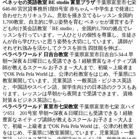
ベネッセの英語教室 BE studio 富里プラザ
千葉県富里市七栄
646-80 宮沢貸事務所1階B号室
赤ちゃん～中学生まで発達に
合わせたカリキュラム。意欲を掻き立てるレッスン
全国約
1,700教室。自主的に学ぶ姿勢を育む ベネッセが運営する子
ども向け英会話教室「BE studio」。全国約1,700の拠点でレ
ッスンを行っています。一人ひとりの個性を尊重し、生徒さ
んが自ら学びたいと思う姿勢を大切にしています。 講師が
それぞれ強みを活かしてクラスを担当 四技能を伸ば...
ペラペラワールド 日吉台教室
千葉県富里市日吉台5-34-4
早
朝〜深夜＆日曜日にも受講できる！経験豊富なネイティブ講
師が教えるスクール
お子さま～大人まで、初級～上級者ま
でOK Pela Pela World は、公津の杜教室をはじめ、千葉県に5
教室展開しています。児童英語・一般英語・ビジネス英語
と、中国語やスペイン語、留学生向けの日本語のクラスもあ
ります。レッスンは早朝から夜間まで受講できます。 資格
対策＆ビジネス英語にも...
ペラペラワールド 富里市七栄教室
千葉県富里市七栄 京ハイ
ツ651 201号室
早朝〜深夜＆日曜日にも受講できる！経験
豊富なネイティブ講師が教えるスクール
お子さま～大人ま
で、初級～上級者までOK Pela Pela World は、公津の杜教室
をはじめ、千葉県に5教室展開しています。児童英語・一般