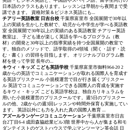
英語・ビジネス英語と、中国語やスペイン語、留学生向けの
日本語のクラスもあります。レッスンは早朝から夜間まで受
講できます。 資格対策＆ビジネス英語にも...
チアリー英語教室 日吉台校
千葉県富里市
全国展開で30年以
上の実績を生かした教材で、幼児から中学生が学べる英語教
室
全国展開で30年以上の実績のある英語教室 チアリー英語
教室は、 子ども達が楽しく英語を学べるプログラム（教
材）の開発と30年以上の指導実績を持つ全国展開の教室で
す。独自のメソッドで、語学取得の4領域（聞く・話す・読
む・書く）の習得を目指します。 オリジナルプログラム教
材を使って学習 長年の...
キウィ・キッズ こども英語学校
千葉県富里市御料964-20
2
歳からの英語でコミュニケーションが取れる国際人を育成す
る英語プリスクール
小規模運営で目が行き届くプリスクー
ル 英語でコミュニケーションできる国際人の育成を実施す
るキウィ・キッズ こども英語学校は、独自カリキュラムを
用いた小規模運営のプリスクールです。週5日のプリスクー
ルの他、2歳からの週3回レッスンや時間外保育も実施してい
ます。 英語以外にも力を入れた真の国際人教育 ...
アズールランゲージコミュニケーション
千葉県富里市日吉
台2丁目6-4 成田森脇総業ビル3階
世界中から人が集まる和モ
ダンテイストのゲストハウスで学ぶマンツーマン英会話
日