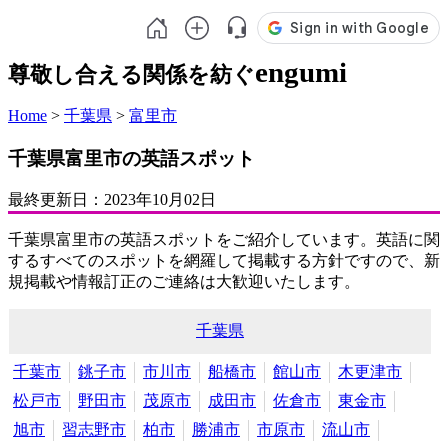
engumi
尊敬し合える関係を紡ぐ
Home
>
千葉県
>
富里市
千葉県富里市の英語スポット
最終更新日：
2023年10月02日
千葉県富里市の英語スポットをご紹介しています。英語に関
するすべてのスポットを網羅して掲載する方針ですので、新
規掲載や情報訂正のご連絡は大歓迎いたします。
千葉県
千葉市
銚子市
市川市
船橋市
館山市
木更津市
松戸市
野田市
茂原市
成田市
佐倉市
東金市
旭市
習志野市
柏市
勝浦市
市原市
流山市