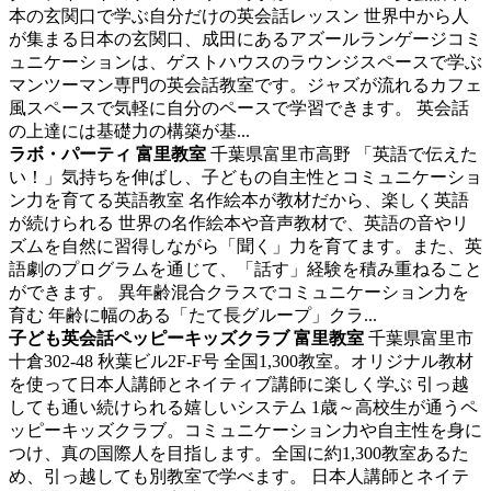
本の玄関口で学ぶ自分だけの英会話レッスン 世界中から人
が集まる日本の玄関口、成田にあるアズールランゲージコミ
ュニケーションは、ゲストハウスのラウンジスペースで学ぶ
マンツーマン専門の英会話教室です。ジャズが流れるカフェ
風スペースで気軽に自分のペースで学習できます。 英会話
の上達には基礎力の構築が基...
ラボ・パーティ 富里教室
千葉県富里市高野
「英語で伝えた
い！」気持ちを伸ばし、子どもの自主性とコミュニケーショ
ン力を育てる英語教室
名作絵本が教材だから、楽しく英語
が続けられる 世界の名作絵本や音声教材で、英語の音やリ
ズムを自然に習得しながら「聞く」力を育てます。また、英
語劇のプログラムを通じて、「話す」経験を積み重ねること
ができます。 異年齢混合クラスでコミュニケーション力を
育む 年齢に幅のある「たて長グループ」クラ...
子ども英会話ペッピーキッズクラブ 富里教室
千葉県富里市
十倉302-48 秋葉ビル2F-F号
全国1,300教室。オリジナル教材
を使って日本人講師とネイティブ講師に楽しく学ぶ
引っ越
しても通い続けられる嬉しいシステム 1歳～高校生が通うペ
ッピーキッズクラブ。コミュニケーション力や自主性を身に
つけ、真の国際人を目指します。全国に約1,300教室あるた
め、引っ越しても別教室で学べます。 日本人講師とネイテ