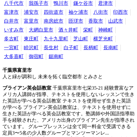
八千代市
我孫子市
鴨川市
鎌ケ谷市
君津市
富津市
浦安市
四街道市
袖ケ浦市
八街市
印西市
白井市
富里市
南房総市
匝瑳市
香取市
山武市
いすみ市
大網白里市
酒々井町
栄町
神崎町
多古町
東庄町
九十九里町
芝山町
横芝光町
一宮町
睦沢町
長生村
白子町
長柄町
長南町
大多喜町
御宿町
鋸南町
千葉県富里市
人と緑が調和し 未来を拓く臨空都市 とみさと
ブライアン英会話教室
千葉県富里市七栄35-21
経験豊富なア
メリカ人講師が指導、テキストを使用しないレッスンで生き
た英語が学べる英会話教室
テキストを使用せず生きた英語
が学べる ブライアン英会話教室は、テキストを使用せずに
生きた英語が学べる英会話教室です。塾講師や外国語指導助
手を経験された、アメリカ出身のブライアン先生が指導され
ています。 グループレッスンは全て同一料金で受講できる
定員3〜5名の少人数グループとマンツーマンレ...