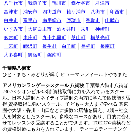
八千代市
我孫子市
鴨川市
鎌ケ谷市
君津市
富津市
浦安市
四街道市
袖ケ浦市
八街市
印西市
白井市
富里市
南房総市
匝瑳市
香取市
山武市
いすみ市
大網白里市
酒々井町
栄町
神崎町
多古町
東庄町
九十九里町
芝山町
横芝光町
一宮町
睦沢町
長生村
白子町
長柄町
長南町
大多喜町
御宿町
鋸南町
千葉県八街市
ひと・まち・みどりが輝く ヒューマンフィールドやちまた
アメリカンランゲージスクール 八街校
千葉県八街市八街ほ
230-73 シオンビル3-3階
資格取得に力を入れているスクー
ル。日本人講師とネイティブ講師の両方に学んで四技能を習
得
資格取得に強いスクール。子ども～大人まで学べる 関東
圏や大阪・香川・山口などに多数の店舗を構え、2歳～社会
人を対象としたスクール。多様なコースがあり、目的に合わ
せてレッスンを受講することができます。TOEICや英検など
の資格対策にも力を入れています。 ティームティーチング