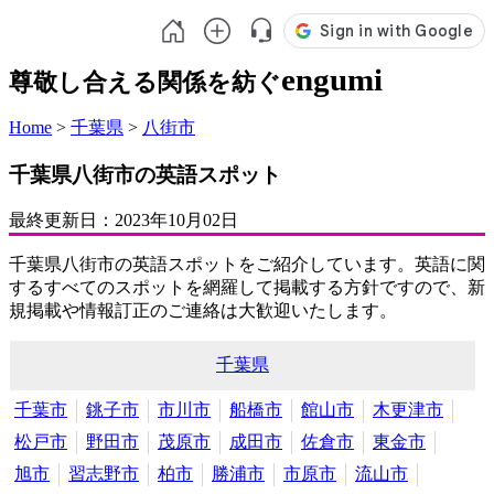
engumi
尊敬し合える関係を紡ぐ
Home
>
千葉県
>
八街市
千葉県八街市の英語スポット
最終更新日：
2023年10月02日
千葉県八街市の英語スポットをご紹介しています。英語に関
するすべてのスポットを網羅して掲載する方針ですので、新
規掲載や情報訂正のご連絡は大歓迎いたします。
千葉県
千葉市
銚子市
市川市
船橋市
館山市
木更津市
松戸市
野田市
茂原市
成田市
佐倉市
東金市
旭市
習志野市
柏市
勝浦市
市原市
流山市