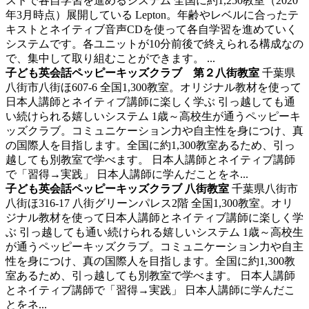
ストで各自学習を進めるシステム 全国に約1,250教室（2020
年3月時点）展開している Lepton。年齢やレベルに合ったテ
キストとネイティブ音声CDを使って各自学習を進めていく
システムです。各ユニットが10分前後で終えられる構成なの
で、集中して取り組むことができます。 ...
子ども英会話ペッピーキッズクラブ 第２八街教室
千葉県
八街市八街ほ607-6
全国1,300教室。オリジナル教材を使って
日本人講師とネイティブ講師に楽しく学ぶ
引っ越しても通
い続けられる嬉しいシステム 1歳～高校生が通うペッピーキ
ッズクラブ。コミュニケーション力や自主性を身につけ、真
の国際人を目指します。全国に約1,300教室あるため、引っ
越しても別教室で学べます。 日本人講師とネイティブ講師
で「習得→実践」 日本人講師に学んだことをネ...
子ども英会話ペッピーキッズクラブ 八街教室
千葉県八街市
八街ほ316-17 八街グリーンパレス2階
全国1,300教室。オリ
ジナル教材を使って日本人講師とネイティブ講師に楽しく学
ぶ
引っ越しても通い続けられる嬉しいシステム 1歳～高校生
が通うペッピーキッズクラブ。コミュニケーション力や自主
性を身につけ、真の国際人を目指します。全国に約1,300教
室あるため、引っ越しても別教室で学べます。 日本人講師
とネイティブ講師で「習得→実践」 日本人講師に学んだこ
とをネ...