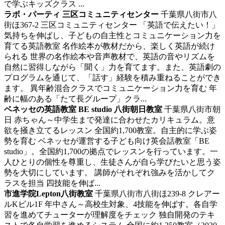
で学ぶキッズクラス ...
ラボ・パーティ 三区コミュニティセンター
千葉県八街市八
街ほ367-2 三区コミュニティセンター
「英語で伝えたい！」
気持ちを伸ばし、子どもの自主性とコミュニケーション力を
育てる英語教室
名作絵本が教材だから、楽しく英語が続け
られる 世界の名作絵本や音声教材で、英語の音やリズムを
自然に習得しながら「聞く」力を育てます。また、英語劇の
プログラムを通じて、「話す」経験を積み重ねることができ
ます。 異年齢混合クラスでコミュニケーション力を育む 年
齢に幅のある「たて長グループ」クラ...
ベネッセの英語教室 BE studio 八街朝日教室
千葉県八街市朝
日
赤ちゃん～中学生まで発達に合わせたカリキュラム。意
欲を掻き立てるレッスン
全国約1,700教室。自主的に学ぶ姿
勢を育む ベネッセが運営する子ども向け英会話教室「BE
studio」。全国約1,700の拠点でレッスンを行っています。一
人ひとりの個性を尊重し、生徒さんが自ら学びたいと思う姿
勢を大切にしています。 講師がそれぞれ強みを活かしてク
ラスを担当 四技能を伸ば...
市進学院Lepton八街教室
千葉県八街市八街ほ239-8 クレアー
ルKビル1F
年中さん～高校生対象、4技能を伸ばす。各自学
習を進めてチューターが理解度をチェック
独自開発のテキ