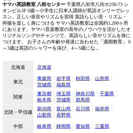
ヤマハ英語教室 八街センター
千葉県八街市八街ホ230-73 シ
オンビル3F
0歳～小学生に日本人講師が英語オンリーでレッ
スン。正しい発音やリズムを習得
英語らしい音・リズム・
抑揚を楽しく身につける ヤマハ英語教室は全国約1,200ヶ所
にあります。ヤマハ音楽教室の長年のノウハウを活かしたオ
リジナルソングやチャンツで、英語らしい音やリズムを身に
つけます。 お子さんの年齢や発達に合わせた「適期教育」 0
～3歳は英語のシャワーを浴び、4～5歳にな...
北海道
北海道
青森県
岩手県
秋田県
山形県
東北
宮城県
福島県
東京都
埼玉県
神奈川県
千葉県
関東
栃木県
茨城県
群馬県
新潟県
富山県
石川県
福井県
北陸・甲信越
山梨県
長野県
中部
岐阜県
静岡県
愛知県
三重県