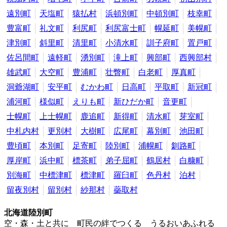
遠別町
天塩町
猿払村
浜頓別町
中頓別町
枝幸町
豊富町
礼文町
利尻町
利尻富士町
幌延町
美幌町
津別町
斜里町
清里町
小清水町
訓子府町
置戸町
佐呂間町
遠軽町
湧別町
滝上町
興部町
西興部村
雄武町
大空町
豊浦町
壮瞥町
白老町
厚真町
洞爺湖町
安平町
むかわ町
日高町
平取町
新冠町
浦河町
様似町
えりも町
新ひだか町
音更町
士幌町
上士幌町
鹿追町
新得町
清水町
芽室町
中札内村
更別村
大樹町
広尾町
幕別町
池田町
豊頃町
本別町
足寄町
陸別町
浦幌町
釧路町
厚岸町
浜中町
標茶町
弟子屈町
鶴居村
白糠町
別海町
中標津町
標津町
羅臼町
色丹村
泊村
留夜別村
留別村
紗那村
蘂取村
北海道陸別町
空・森・土と共に 町民の絆でつくる うるおいあふれる