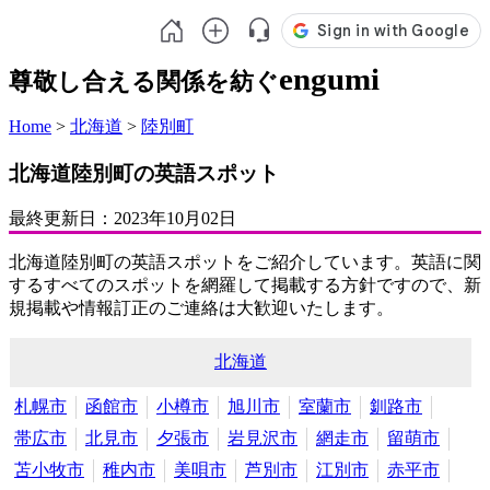
engumi
尊敬し合える関係を紡ぐ
Home
>
北海道
>
陸別町
北海道陸別町の英語スポット
最終更新日：
2023年10月02日
北海道陸別町の英語スポットをご紹介しています。英語に関
するすべてのスポットを網羅して掲載する方針ですので、新
規掲載や情報訂正のご連絡は大歓迎いたします。
北海道
札幌市
函館市
小樽市
旭川市
室蘭市
釧路市
帯広市
北見市
夕張市
岩見沢市
網走市
留萌市
苫小牧市
稚内市
美唄市
芦別市
江別市
赤平市