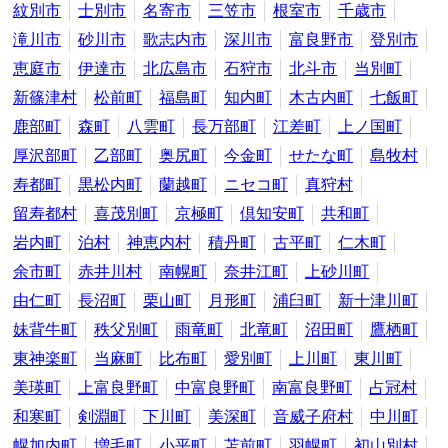
紋別市
士別市
名寄市
三笠市
根室市
千歳市
滝川市
砂川市
歌志内市
深川市
富良野市
登別市
恵庭市
伊達市
北広島市
石狩市
北斗市
当別町
新篠津村
松前町
福島町
知内町
木古内町
七飯町
鹿部町
森町
八雲町
長万部町
江差町
上ノ国町
厚沢部町
乙部町
奥尻町
今金町
せたな町
島牧村
寿都町
黒松内町
蘭越町
ニセコ町
真狩村
留寿都村
喜茂別町
京極町
倶知安町
共和町
岩内町
泊村
神恵内村
積丹町
古平町
仁木町
余市町
赤井川村
南幌町
奈井江町
上砂川町
由仁町
長沼町
栗山町
月形町
浦臼町
新十津川町
妹背牛町
秩父別町
雨竜町
北竜町
沼田町
鷹栖町
東神楽町
当麻町
比布町
愛別町
上川町
東川町
美瑛町
上富良野町
中富良野町
南富良野町
占冠村
和寒町
剣淵町
下川町
美深町
音威子府村
中川町
幌加内町
増毛町
小平町
苫前町
羽幌町
初山別村