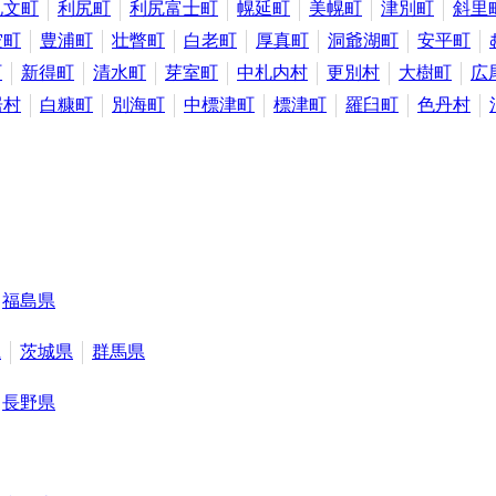
礼文町
利尻町
利尻富士町
幌延町
美幌町
津別町
斜里
空町
豊浦町
壮瞥町
白老町
厚真町
洞爺湖町
安平町
町
新得町
清水町
芽室町
中札内村
更別村
大樹町
広
居村
白糠町
別海町
中標津町
標津町
羅臼町
色丹村
福島県
県
茨城県
群馬県
長野県