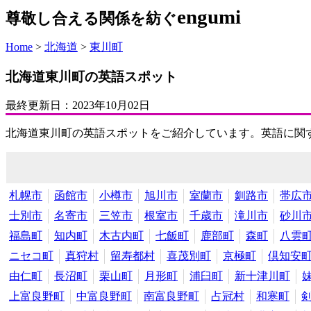
engumi
尊敬し合える関係を紡ぐ
Home
>
北海道
>
東川町
北海道東川町の英語スポット
最終更新日：
2023年10月02日
北海道東川町の英語スポットをご紹介しています。英語に関
札幌市
函館市
小樽市
旭川市
室蘭市
釧路市
帯広
士別市
名寄市
三笠市
根室市
千歳市
滝川市
砂川
福島町
知内町
木古内町
七飯町
鹿部町
森町
八雲
ニセコ町
真狩村
留寿都村
喜茂別町
京極町
倶知安
由仁町
長沼町
栗山町
月形町
浦臼町
新十津川町
上富良野町
中富良野町
南富良野町
占冠村
和寒町