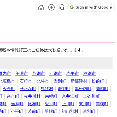
掲載や情報訂正のご連絡は大歓迎いたします。
稚内市
美唄市
芦別市
江別市
赤平市
紋別市
北広島市
石狩市
北斗市
当別町
新篠津村
松前町
今金町
せたな町
島牧村
寿都町
黒松内町
蘭越町
町
余市町
赤井川村
南幌町
奈井江町
上砂川町
楽町
当麻町
比布町
愛別町
上川町
東川町
美瑛町
毛町
小平町
苫前町
羽幌町
初山別村
遠別町