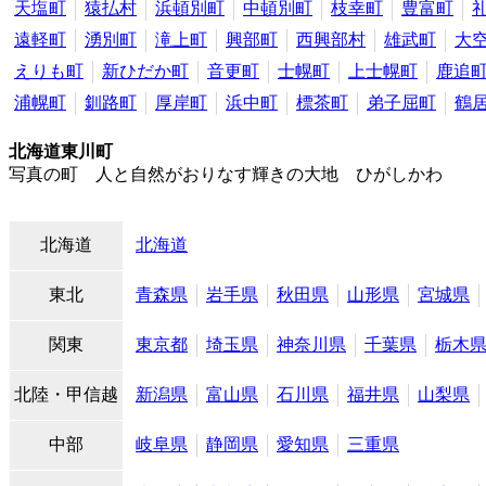
天塩町
猿払村
浜頓別町
中頓別町
枝幸町
豊富町
遠軽町
湧別町
滝上町
興部町
西興部村
雄武町
大
えりも町
新ひだか町
音更町
士幌町
上士幌町
鹿追
浦幌町
釧路町
厚岸町
浜中町
標茶町
弟子屈町
鶴
北海道東川町
写真の町 人と自然がおりなす輝きの大地 ひがしかわ
北海道
北海道
東北
青森県
岩手県
秋田県
山形県
宮城県
関東
東京都
埼玉県
神奈川県
千葉県
栃木
北陸・甲信越
新潟県
富山県
石川県
福井県
山梨県
中部
岐阜県
静岡県
愛知県
三重県