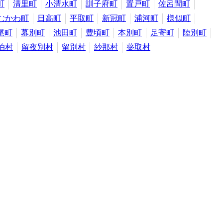
町
清里町
小清水町
訓子府町
置戸町
佐呂間町
むかわ町
日高町
平取町
新冠町
浦河町
様似町
尾町
幕別町
池田町
豊頃町
本別町
足寄町
陸別町
泊村
留夜別村
留別村
紗那村
蘂取村