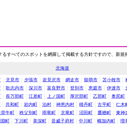
するすべてのスポットを網羅して掲載する方針ですので、新規
北海道
市
北見市
夕張市
岩見沢市
網走市
留萌市
苫小牧市
市
歌志内市
深川市
富良野市
登別市
恵庭市
伊達市
町
長万部町
江差町
上ノ国町
厚沢部町
乙部町
奥尻町
町
共和町
岩内町
泊村
神恵内村
積丹町
古平町
仁木
妹背牛町
秩父別町
雨竜町
北竜町
沼田町
鷹栖町
東神
剣淵町
下川町
美深町
音威子府村
中川町
幌加内町
増