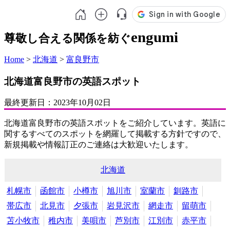
engumi
尊敬し合える関係を紡ぐ
Home
>
北海道
>
富良野市
北海道富良野市の英語スポット
最終更新日：
2023年10月02日
北海道富良野市の英語スポットをご紹介しています。英語に
関するすべてのスポットを網羅して掲載する方針ですので、
新規掲載や情報訂正のご連絡は大歓迎いたします。
北海道
札幌市
函館市
小樽市
旭川市
室蘭市
釧路市
帯広市
北見市
夕張市
岩見沢市
網走市
留萌市
苫小牧市
稚内市
美唄市
芦別市
江別市
赤平市