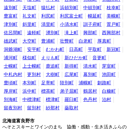
遠別町
天塩町
猿払村
浜頓別町
中頓別町
枝幸町
豊富町
礼文町
利尻町
利尻富士町
幌延町
美幌町
津別町
斜里町
清里町
小清水町
訓子府町
置戸町
佐呂間町
遠軽町
湧別町
滝上町
興部町
西興部村
雄武町
大空町
豊浦町
壮瞥町
白老町
厚真町
洞爺湖町
安平町
むかわ町
日高町
平取町
新冠町
浦河町
様似町
えりも町
新ひだか町
音更町
士幌町
上士幌町
鹿追町
新得町
清水町
芽室町
中札内村
更別村
大樹町
広尾町
幕別町
池田町
豊頃町
本別町
足寄町
陸別町
浦幌町
釧路町
厚岸町
浜中町
標茶町
弟子屈町
鶴居村
白糠町
別海町
中標津町
標津町
羅臼町
色丹村
泊村
留夜別村
留別村
紗那村
蘂取村
北海道富良野市
へそとスキーとワインのまち 協働・感動・生き活きふらの