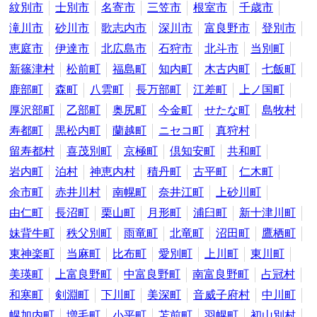
紋別市
士別市
名寄市
三笠市
根室市
千歳市
滝川市
砂川市
歌志内市
深川市
富良野市
登別市
恵庭市
伊達市
北広島市
石狩市
北斗市
当別町
新篠津村
松前町
福島町
知内町
木古内町
七飯町
鹿部町
森町
八雲町
長万部町
江差町
上ノ国町
厚沢部町
乙部町
奥尻町
今金町
せたな町
島牧村
寿都町
黒松内町
蘭越町
ニセコ町
真狩村
留寿都村
喜茂別町
京極町
倶知安町
共和町
岩内町
泊村
神恵内村
積丹町
古平町
仁木町
余市町
赤井川村
南幌町
奈井江町
上砂川町
由仁町
長沼町
栗山町
月形町
浦臼町
新十津川町
妹背牛町
秩父別町
雨竜町
北竜町
沼田町
鷹栖町
東神楽町
当麻町
比布町
愛別町
上川町
東川町
美瑛町
上富良野町
中富良野町
南富良野町
占冠村
和寒町
剣淵町
下川町
美深町
音威子府村
中川町
幌加内町
増毛町
小平町
苫前町
羽幌町
初山別村