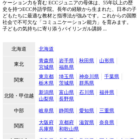
ケーション力を育む ECCジュニアの母体は、55年以上の歴
史を持つECC外語学院。長年の経験から生まれた、日本の子
どもたちに最適な教材と指導法が強みです。これからの国際
社会で不可欠な「コミュニケーション能力」を育みます。
子どもの気持ちに寄り添うバイリンガル講師 ...
北海道
北海道
青森県
岩手県
秋田県
山形県
東北
宮城県
福島県
東京都
埼玉県
神奈川県
千葉県
関東
栃木県
茨城県
群馬県
新潟県
富山県
石川県
福井県
北陸・甲信越
山梨県
長野県
中部
岐阜県
静岡県
愛知県
三重県
大阪府
京都府
滋賀県
奈良県
関西
兵庫県
和歌山県