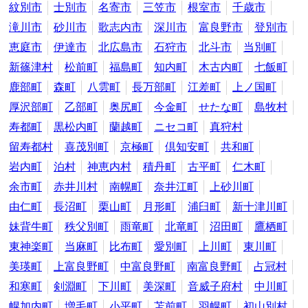
紋別市
士別市
名寄市
三笠市
根室市
千歳市
滝川市
砂川市
歌志内市
深川市
富良野市
登別市
恵庭市
伊達市
北広島市
石狩市
北斗市
当別町
新篠津村
松前町
福島町
知内町
木古内町
七飯町
鹿部町
森町
八雲町
長万部町
江差町
上ノ国町
厚沢部町
乙部町
奥尻町
今金町
せたな町
島牧村
寿都町
黒松内町
蘭越町
ニセコ町
真狩村
留寿都村
喜茂別町
京極町
倶知安町
共和町
岩内町
泊村
神恵内村
積丹町
古平町
仁木町
余市町
赤井川村
南幌町
奈井江町
上砂川町
由仁町
長沼町
栗山町
月形町
浦臼町
新十津川町
妹背牛町
秩父別町
雨竜町
北竜町
沼田町
鷹栖町
東神楽町
当麻町
比布町
愛別町
上川町
東川町
美瑛町
上富良野町
中富良野町
南富良野町
占冠村
和寒町
剣淵町
下川町
美深町
音威子府村
中川町
幌加内町
増毛町
小平町
苫前町
羽幌町
初山別村