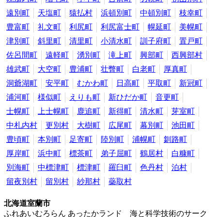
遠別町
天塩町
猿払村
浜頓別町
中頓別町
枝幸町
豊富町
礼文町
利尻町
利尻富士町
幌延町
美幌町
津別町
斜里町
清里町
小清水町
訓子府町
置戸町
佐呂間町
遠軽町
湧別町
滝上町
興部町
西興部村
雄武町
大空町
豊浦町
壮瞥町
白老町
厚真町
洞爺湖町
安平町
むかわ町
日高町
平取町
新冠町
浦河町
様似町
えりも町
新ひだか町
音更町
士幌町
上士幌町
鹿追町
新得町
清水町
芽室町
中札内村
更別村
大樹町
広尾町
幕別町
池田町
豊頃町
本別町
足寄町
陸別町
浦幌町
釧路町
厚岸町
浜中町
標茶町
弟子屈町
鶴居村
白糠町
別海町
中標津町
標津町
羅臼町
色丹村
泊村
留夜別村
留別村
紗那村
蘂取村
北海道室蘭市
ふれあいむろらん あったかランド 海と科学技術のサーク