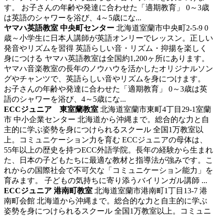
す。 お子さんの年齢や発達に合わせた「適期教育」 0～3歳
は英語のシャワーを浴び、4～5歳にな...
ヤマハ英語教室 中央町センター
北海道室蘭市中央町2-5-9
0
歳～小学生に日本人講師が英語オンリーでレッスン。正しい
発音やリズムを習得
英語らしい音・リズム・抑揚を楽しく
身につける ヤマハ英語教室は全国約1,200ヶ所にあります。
ヤマハ音楽教室の長年のノウハウを活かしたオリジナルソン
グやチャンツで、英語らしい音やリズムを身につけます。
お子さんの年齢や発達に合わせた「適期教育」 0～3歳は英
語のシャワーを浴び、4～5歳にな...
ECCジュニア 東室蘭教室
北海道室蘭市東町4丁目29-1室蘭
市 中小企業センター
北海道から沖縄まで。総合的な力と自
主的に学ぶ姿勢を身につけられるスクール
全国1万教室以
上。コミュニケーション力を育む ECCジュニアの母体は、
55年以上の歴史を持つECC外語学院。長年の経験から生まれ
た、日本の子どもたちに最適な教材と指導法が強みです。こ
れからの国際社会で不可欠な「コミュニケーション能力」を
育みます。 子どもの気持ちに寄り添うバイリンガル講師 ...
ECCジュニア 港南町教室
北海道室蘭市港南町1丁目13-7 港
南町会館
北海道から沖縄まで。総合的な力と自主的に学ぶ
姿勢を身につけられるスクール
全国1万教室以上。コミュニ