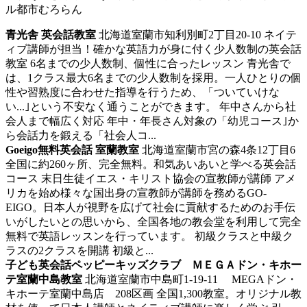
ル都市むろらん
青光舎 英会話教室
北海道室蘭市知利別町2丁目20-10
ネイテ
ィブ講師が担当！確かな英語力が身に付く少人数制の英会話
教室
6名までの少人数制、個性に合ったレッスン 青光舎で
は、1クラス最大6名までの少人数制を採用。一人ひとりの個
性や習熟度に合わせた指導を行うため、「ついていけな
い...｣という不安なく通うことができます。 年中さんから社
会人まで幅広く対応 年中・年長さん対象の「幼児コース｣か
ら会話力を鍛える「社会人コ...
Goeigo無料英会話 室蘭教室
北海道室蘭市宮の森4条12丁目6
全国に約260ヶ所、完全無料。和気あいあいと学べる英会話
コース
末日生徒イエス・キリスト協会の宣教師が講師 アメ
リカを始め様々な国出身の宣教師が講師を務めるGO-
EIGO。日本人が視野を広げて社会に貢献するためのお手伝
いがしたいとの思いから、全国各地の教会堂を利用して完全
無料で英語レッスンを行っています。 初級クラスと中級ク
ラスの2クラスを開講 初級と...
子ども英会話ペッピーキッズクラブ ＭＥＧＡドン・キホー
テ室蘭中島教室
北海道室蘭市中島町1-19-11 MEGAドン・
キホーテ室蘭中島店 208区画
全国1,300教室。オリジナル教