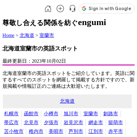
engumi
尊敬し合える関係を紡ぐ
Home
>
北海道
>
室蘭市
北海道室蘭市の英語スポット
最終更新日：
2023年10月02日
北海道室蘭市の英語スポットをご紹介しています。英語に関
するすべてのスポットを網羅して掲載する方針ですので、新
規掲載や情報訂正のご連絡は大歓迎いたします。
北海道
札幌市
函館市
小樽市
旭川市
室蘭市
釧路市
帯広市
北見市
夕張市
岩見沢市
網走市
留萌市
苫小牧市
稚内市
美唄市
芦別市
江別市
赤平市