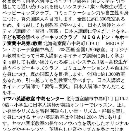
材を使って日本人講師とネイティブ講師に楽しく学ぶ
引っ
越しても通い続けられる嬉しいシステム 1歳～高校生が通う
ペッピーキッズクラブ。コミュニケーション力や自主性を身
につけ、真の国際人を目指します。全国に約1,300教室ある
ため、引っ越しても別教室で学べます。 日本人講師とネイ
ティブ講師で「習得→実践」 日本人講師に学んだことをネ...
子ども英会話ペッピーキッズクラブ ＭＥＧＡドン・キホー
テ室蘭中島第2教室
北海道室蘭市中島町1-19-11 MEGAド
ン・キホーテ室蘭中島店 208区画
全国1,300教室。オリジナ
ル教材を使って日本人講師とネイティブ講師に楽しく学ぶ
引っ越しても通い続けられる嬉しいシステム 1歳～高校生が
通うペッピーキッズクラブ。コミュニケーション力や自主性
を身につけ、真の国際人を目指します。全国に約1,300教室
あるため、引っ越しても別教室で学べます。 日本人講師と
ネイティブ講師で「習得→実践」 日本人講師に学んだこと
をネ...
ヤマハ英語教室 中島センター
北海道室蘭市中島町1丁目19-2
0歳～小学生に日本人講師が英語オンリーでレッスン。正し
い発音やリズムを習得
英語らしい音・リズム・抑揚を楽し
く身につける ヤマハ英語教室は全国約1,200ヶ所にありま
す。ヤマハ音楽教室の長年のノウハウを活かしたオリジナル
ソングやチャンツで、英語らしい音やリズムを身につけま