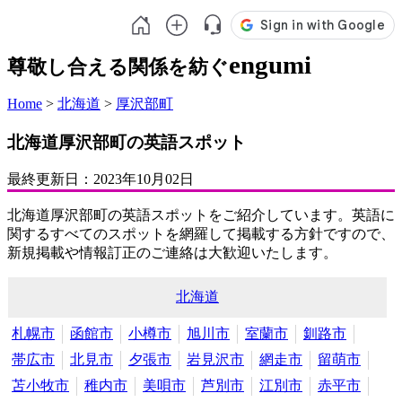
engumi
尊敬し合える関係を紡ぐ
Home
>
北海道
>
厚沢部町
北海道厚沢部町の英語スポット
最終更新日：
2023年10月02日
北海道厚沢部町の英語スポットをご紹介しています。英語に
関するすべてのスポットを網羅して掲載する方針ですので、
新規掲載や情報訂正のご連絡は大歓迎いたします。
北海道
札幌市
函館市
小樽市
旭川市
室蘭市
釧路市
帯広市
北見市
夕張市
岩見沢市
網走市
留萌市
苫小牧市
稚内市
美唄市
芦別市
江別市
赤平市