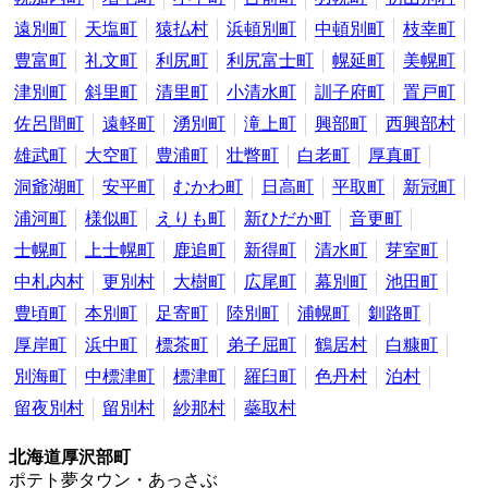
遠別町
天塩町
猿払村
浜頓別町
中頓別町
枝幸町
豊富町
礼文町
利尻町
利尻富士町
幌延町
美幌町
津別町
斜里町
清里町
小清水町
訓子府町
置戸町
佐呂間町
遠軽町
湧別町
滝上町
興部町
西興部村
雄武町
大空町
豊浦町
壮瞥町
白老町
厚真町
洞爺湖町
安平町
むかわ町
日高町
平取町
新冠町
浦河町
様似町
えりも町
新ひだか町
音更町
士幌町
上士幌町
鹿追町
新得町
清水町
芽室町
中札内村
更別村
大樹町
広尾町
幕別町
池田町
豊頃町
本別町
足寄町
陸別町
浦幌町
釧路町
厚岸町
浜中町
標茶町
弟子屈町
鶴居村
白糠町
別海町
中標津町
標津町
羅臼町
色丹村
泊村
留夜別村
留別村
紗那村
蘂取村
北海道厚沢部町
ポテト夢タウン・あっさぶ