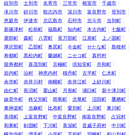
紋別市
士別市
名寄市
三笠市
根室市
千歳市
滝川市
砂川市
歌志内市
深川市
富良野市
登別市
恵庭市
伊達市
北広島市
石狩市
北斗市
当別町
新篠津村
松前町
福島町
知内町
木古内町
七飯町
鹿部町
森町
八雲町
長万部町
江差町
上ノ国町
厚沢部町
乙部町
奥尻町
今金町
せたな町
島牧村
寿都町
黒松内町
蘭越町
ニセコ町
真狩村
留寿都村
喜茂別町
京極町
倶知安町
共和町
岩内町
泊村
神恵内村
積丹町
古平町
仁木町
余市町
赤井川村
南幌町
奈井江町
上砂川町
由仁町
長沼町
栗山町
月形町
浦臼町
新十津川町
妹背牛町
秩父別町
雨竜町
北竜町
沼田町
鷹栖町
東神楽町
当麻町
比布町
愛別町
上川町
東川町
美瑛町
上富良野町
中富良野町
南富良野町
占冠村
和寒町
剣淵町
下川町
美深町
音威子府村
中川町
幌加内町
増毛町
小平町
苫前町
羽幌町
初山別村