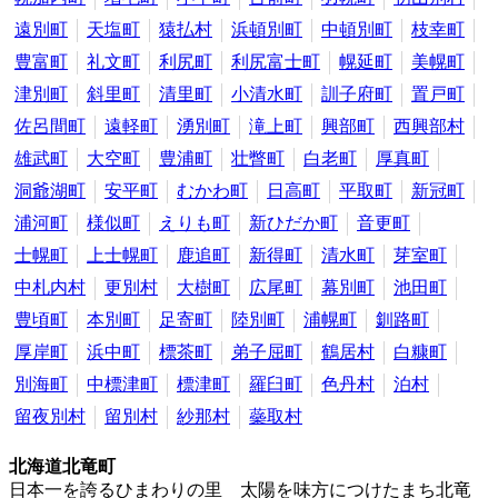
遠別町
天塩町
猿払村
浜頓別町
中頓別町
枝幸町
豊富町
礼文町
利尻町
利尻富士町
幌延町
美幌町
津別町
斜里町
清里町
小清水町
訓子府町
置戸町
佐呂間町
遠軽町
湧別町
滝上町
興部町
西興部村
雄武町
大空町
豊浦町
壮瞥町
白老町
厚真町
洞爺湖町
安平町
むかわ町
日高町
平取町
新冠町
浦河町
様似町
えりも町
新ひだか町
音更町
士幌町
上士幌町
鹿追町
新得町
清水町
芽室町
中札内村
更別村
大樹町
広尾町
幕別町
池田町
豊頃町
本別町
足寄町
陸別町
浦幌町
釧路町
厚岸町
浜中町
標茶町
弟子屈町
鶴居村
白糠町
別海町
中標津町
標津町
羅臼町
色丹村
泊村
留夜別村
留別村
紗那村
蘂取村
北海道北竜町
日本一を誇るひまわりの里 太陽を味方につけたまち北竜