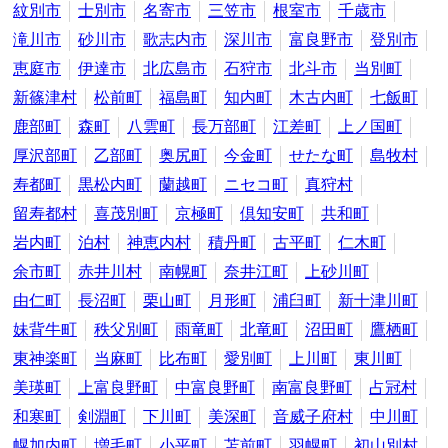
紋別市
士別市
名寄市
三笠市
根室市
千歳市
滝川市
砂川市
歌志内市
深川市
富良野市
登別市
恵庭市
伊達市
北広島市
石狩市
北斗市
当別町
新篠津村
松前町
福島町
知内町
木古内町
七飯町
鹿部町
森町
八雲町
長万部町
江差町
上ノ国町
厚沢部町
乙部町
奥尻町
今金町
せたな町
島牧村
寿都町
黒松内町
蘭越町
ニセコ町
真狩村
留寿都村
喜茂別町
京極町
倶知安町
共和町
岩内町
泊村
神恵内村
積丹町
古平町
仁木町
余市町
赤井川村
南幌町
奈井江町
上砂川町
由仁町
長沼町
栗山町
月形町
浦臼町
新十津川町
妹背牛町
秩父別町
雨竜町
北竜町
沼田町
鷹栖町
東神楽町
当麻町
比布町
愛別町
上川町
東川町
美瑛町
上富良野町
中富良野町
南富良野町
占冠村
和寒町
剣淵町
下川町
美深町
音威子府村
中川町
幌加内町
増毛町
小平町
苫前町
羽幌町
初山別村