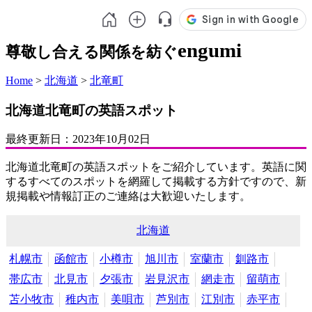
engumi
尊敬し合える関係を紡ぐ
Home
>
北海道
>
北竜町
北海道北竜町の英語スポット
最終更新日：
2023年10月02日
北海道北竜町の英語スポットをご紹介しています。英語に関
するすべてのスポットを網羅して掲載する方針ですので、新
規掲載や情報訂正のご連絡は大歓迎いたします。
北海道
札幌市
函館市
小樽市
旭川市
室蘭市
釧路市
帯広市
北見市
夕張市
岩見沢市
網走市
留萌市
苫小牧市
稚内市
美唄市
芦別市
江別市
赤平市