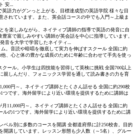
...
で英語力がグンっと上がる、目標達成型の英語学院
様々な目
意されています。また、英会話コースの中でも入門～上級ま
とを楽しみながら、ネイティブ講師の指導で英語の発音に自
験豊富で親しみやすい講師が英会話を中心に指導しています。
音を大学で学習したネイティ...
ラム。音読や暗唱を徹底して実力を伸ばすスクール
全国に約
の他、心と体の豊かな成長のために年齢に合わせて手先を使っ
門スクール。小学生は四技能を習得して英検に挑戦
全国700以上
に親しんだり、フォニックス学習を通して読み書きの力を育
1,000円～。ネイティブ講師とたくさん話せる
全国に約290校
の1つです。海外留学により近い環境を提供するために講師は
月11,000円～。ネイティブ講師とたくさん話せる
全国に約
クールの1つです。海外留学により近い環境を提供するために講
レベル別に多数のコースを開講
全都道府県に計250校舎。目的
スを開講しています。レッスン形態も少人数（～5名）、グルー