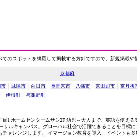
べてのスポットを網羅して掲載する方針ですので、新規掲載や
京都府
岡市
城陽市
向日市
長岡京市
八幡市
京田辺市
京丹後
町
伊根町
与謝野町
目1 ホームセンタームサシ2F
幼児～大人まで。英語を使える
バーサルキャンパス。グローバル社会で活躍できることを目標に
チャレンジします。 イマージョン教育を導入。イベントも多数開