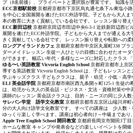
プ（8名前後）、プライベートと選択肢が豊富です。 知識を活か
ECC京都駅前校
京都府京都市下京区烏丸通七条下ル東塩小路町7
を中心に全国展開を遂げたECC外語学院。子どもから大人
本の教育に大きく貢献している会社です。 レッスン振り替えや
ECC新田辺校
京都府京田辺市田辺中央6-3-1 近鉄新田辺西ビル
展開を遂げたECC外語学院。子どもから大人までが通える
きく貢献している会社です。 レッスン振り替えや転勤への柔軟.
ロングアイランドカフェ
京都府京都市中京区丸屋町338 プラ
ダーメイドレッスン 生徒一人ひとりの目標に合わせたオー
ができます。 幅広い年代・多様なニーズに対応したクラス 「キ
ゆる〜い英語教室 Vicvoria English School
京都府京都市上京区
導する英語教室 Vicvoria English School 
学ぶキッズクラス 子どもクラスは、親子・幼児・小低・高学年（
ELI 英会話学院
京都府京都市南区西九条開ヶ町125-1
生徒の
は、幼児から大人の英会話・ビジネス・文法・資格対策や中
講師のレッスン 英会話クラスは、目的・ニーズの同じ少人数グル
サレバン学堂 語学文化教室
京都府京都市左京区山端川岸町48
分の大人向け語学文化教室です。 すべての講座は 少人数・
ゆっくり楽しく学べます。講座は初心者向け～中級まであり、す
Apple Tree English School 開田教室
京都府長岡京市開田3丁目1
ホームな教室
キャンプや発表会などの楽しいイベントを開催 今里と