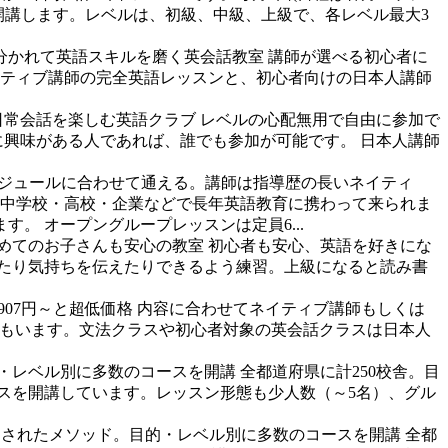
ら開講します。レベルは、初級、中級、上級で、各レベル最大3
分かれて英語スキルを磨く英会話教室
講師が選べる初心者に
イティブ講師の完全英語レッスンと、初心者向けの日本人講師
日常会話を楽しむ英語クラブ
レベルの心配無用で自由に参加で
に興味がある人であれば、誰でも参加が可能です。 日本人講師
ジュールに合わせて通える。講師は指導歴の長いネイティ
・中学校・高校・企業などで長年英語教育に携わって来られま
 オープングループレッスンは定員6...
めてのお子さんも安心の教室
初心者も安心、英語を好きにな
たり気持ちを伝えたりできるよう練習。上級になると読み書
07円～と超低価格
内容に合わせてネイティブ講師もしくは
つ方もいます。文法クラスや初心者対象の英会話クラスは日本人
・レベル別に多数のコースを開講
全都道府県に計250校舎。目
ースを開講しています。レッスン形態も少人数（～5名）、グル
案されたメソッド。目的・レベル別に多数のコースを開講
全都