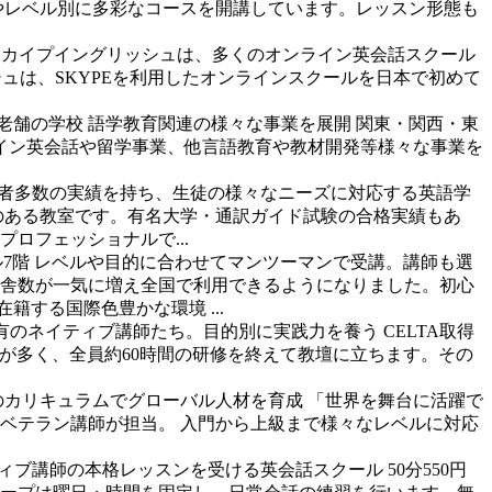
的やレベル別に多彩なコースを開講しています。レッスン形態も
スカイプイングリッシュは、多くのオンライン英会話スクール
ュは、SKYPEを利用したオンラインスクールを日本で初めて
る老舗の学校
語学教育関連の様々な事業を展開 関東・関西・東
イン英会話や留学事業、他言語教育や教材開発等様々な事業を
格者多数の実績を持ち、生徒の様々なニーズに対応する英語学
のある教室です。有名大学・通訳ガイド試験の合格実績もあ
ロフェッショナルで...
ル7階
レベルや目的に合わせてマンツーマンで受講。講師も選
で校舎数が一気に増え全国で利用できるようになりました。初心
する国際色豊かな環境 ...
保有のネイティブ講師たち。目的別に実践力を養う
CELTA取得
師が多く、全員約60時間の研修を終えて教壇に立ちます。その
のカリキュラムでグローバル人材を育成 「世界を舞台に活躍で
ベテラン講師が担当。 入門から上級まで様々なレベルに対応
ィブ講師の本格レッスンを受ける英会話スクール
50分550円