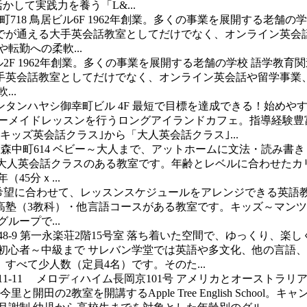
して実践力を養う「L&...
18 鳥居ビル6F
1962年創業。多くの事業を展開する老舗の
までが通える大手英会話教室としてだけでなく、オンライン英会
転勤への柔軟...
2F
1962年創業。多くの事業を展開する老舗の学校
語学教育関
大手英会話教室としてだけでなく、オンライン英会話や留学事業
..
ンタンハヤシ御幸町ビル 4F
最短で目標を達成できる！始めや
ダーメイドレッスンを行うロングアイランドカフェ。指導経験豊
ッズ英会話クラス｣から「大人英会話クラス｣...
森中町614
ベビー～大人まで、アットホームに文法・読み書き
は、子どもレッスンと大人英会話クラスのある教室です。年齢とレベルに合
45分ｘ...
希望に合わせて、レッスンスケジュールをアレンジできる英語
高塾（3教科）・他言語コースがある教室です。キッズ～マンツ
ープで...
-9 第一永楽荘2階15号室
落ち着いた空間で、ゆっくり、楽し
初心者～中級まで サレバン学堂では英語や多文化、他の言語
べて少人数（定員4名）です。そのた...
1-11 メロディハイム長岡京101号
アメリカとオーストラリア
開田の2教室を開講するApple Tree English Scho