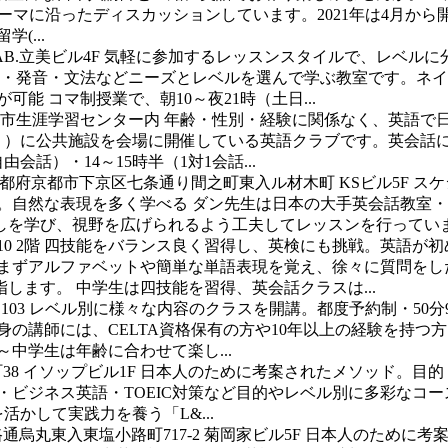
ーマに沿ったディスカッションしています。2021年は4月か
(...
AB.立美ビル4F
気軽に参加するレッスンスタイルで、レベルに
資格・発音・文法などニーズとレベルを選んで学ぶ教室です。ネ
能 コマ制授業で、朝10～夜21時（土日...
宇治市生涯学習センター内
年齢・性別・経験に関係なく、英語で
あり）に公共施設を会場に開催している英語クラブです。英会話
話）・14～15時半（1対1会話...
都府京都市下京区七条通り間之町東入ル材木町 KSビル5F
スケ
師。自然な表現を多く学べる ダン先生は日本の大手英会話教室
を学び、視野を広げられるよう工夫してレッスンを行っています。
 2階
四技能をバランス良く習得し、英検にも挑戦。英語が初
はまずアルファベットや簡単な単語表現を覚え、徐々に質問をし
します。 中学生は四技能を習得、英会話クラスは...
103
レベル別に様々な内容のクラスを開講。都度予約制・50分9
身の講師には、CELTA資格保有の方や10年以上の経験を持
中学生は年齢に合わせて楽し...
8 イソップビル1F
日本人のために考案されたメソッド。目的
話・ビジネス英語・TOEIC対策など目的やレベル別に多彩なコ
かして実践力を養う「L&...
烏丸東入東塩小路町717-2 菊岡家ビル5F
日本人のために考