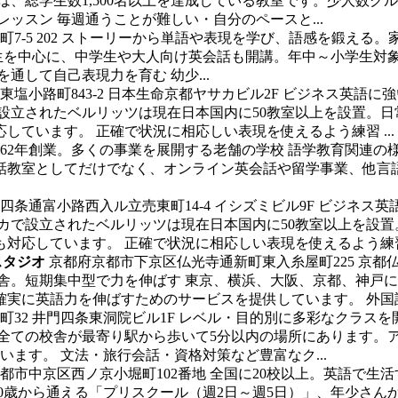
は、総学生数1,500名以上を達成している教室です。少人数
ッスン 毎週通うことが難しい・自分のペースと...
-5 202
ストーリーから単語や表現を学び、語感を鍛える。
学生を中心に、中学生や大人向け英会話も開講。年中～小学生対
通して自己表現力を育む 幼少...
塩小路町843-2 日本生命京都ヤサカビル2F
ビジネス英語に強
カで設立されたベルリッツは現在日本国内に50教室以上を設置
ています。 正確で状況に相応しい表現を使えるよう練習 ...
962年創業。多くの事業を展開する老舗の学校
語学教育関連の
会話教室としてだけでなく、オンライン英会話や留学事業、他言
条通富小路西入ル立売東町14-4 イシズミビル9F
ビジネス英
メリカで設立されたベルリッツは現在日本国内に50教室以上を
応しています。 正確で状況に相応しい表現を使えるよう練習 .
スタジオ
京都府京都市下京区仏光寺通新町東入糸屋町225 京都
舎。短期集中型で力を伸ばす 東京、横浜、大阪、京都、神戸に
に英語力を伸ばすためのサービスを提供しています。 外国語習
32 井門四条東洞院ビル1F
レベル・目的別に多彩なクラスを
院。全ての校舎が最寄り駅から歩いて5分以内の場所にあります。
います。 文法・旅行会話・資格対策など豊富なク...
都市中京区西ノ京小堀町102番地
全国に20校以上。英語で生
0歳から通える「プリスクール（週2日～週5日）」、年少さん