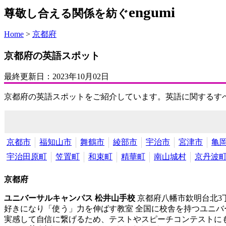
engumi
尊敬し合える関係を紡ぐ
Home
>
京都府
京都府の英語スポット
最終更新日：
2023年10月02日
京都府の英語スポットをご紹介しています。英語に関するす
京都市
福知山市
舞鶴市
綾部市
宇治市
宮津市
亀
宇治田原町
笠置町
和束町
精華町
南山城村
京丹波
京都府
ユニバーサルキャンパス 松井山手校
京都府八幡市欽明台北3丁
好きになり「使う」力を伸ばす教室 全国に校舎を持つユニ
実感して自信に繋げるため、テストやスピーチコンテストにも