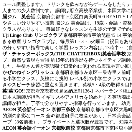
ュール調整します)、ドリンクを飲みながらゲームをしたりテ
人までの少人数制です。 講師は府立高校卒業後、米国大学に留学
脳ジム 英会話
京都府京都市下京区白楽天町509 BEAUTY L
やさしい分りやすい授業 脳ジム 英会話は、18歳～会話・
クラスがあります。 毎回好きなレッスンを生徒の予定で予約が可
Uji Lingo Club リンゴクラブ
京都府宇治市宇治琵琶45-14 
きる教室 リンゴクラブは、毎月第1・3・5火曜日（祝日も
の分りやすい指導で楽しく学習 レッスン内容は､13時半～（自由会
ザ・チャッターボックス(THE CHATTERBOX)英会話学校
京
ブ、自然な表現を習得
約15年の指導歴を持つネイティブ講
した。生徒さん達が英語圏で日常的に使われる表現や言い回し
かぜのねイングリッシュ
京都府京都市左京区一乗寺里ノ前町10
る小学生クラス。英検にも挑戦 レベル別の小学生クラスで
きやスピーチ練習に重点を置きます。英検5・4級の取得を目指
英!英!GO!!
京都府京都市伏見区納屋町136-1 ネバーランド桃山
日本人講師が担当 イギリスやアメリカを始めとする英語圏出
講師が担当。丁寧で分かりやすい指導を行っています。 幼児～
AEON 英会話イーオン 京都三条校
京都府京都市中京区大黒町3
的別の多彩なコース 全47都道府県に校舎があり、日常英会
ープ（8名前後）、プライベートと選択肢が豊富です。 知識を活
AEON 英会話イーオン 京都駅前校
京都府京都市下京区塩小路通