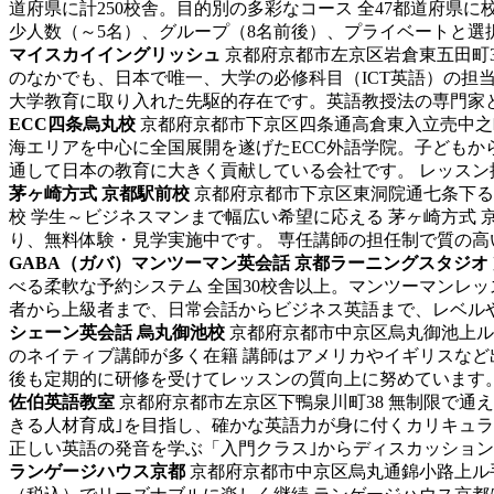
道府県に計250校舎。目的別の多彩なコース 全47都道府県
少人数（～5名）、グループ（8名前後）、プライベートと選択
マイスカイイングリッシュ
京都府京都市左京区岩倉東五田町35
のなかでも、日本で唯一、大学の必修科目（ICT英語）の担
大学教育に取り入れた先駆的存在です。英語教授法の専門家とし
ECC四条烏丸校
京都府京都市下京区四条通高倉東入立売中之町8
海エリアを中心に全国展開を遂げたECC外語学院。子ども
通して日本の教育に大きく貢献している会社です。 レッスン振
茅ヶ崎方式 京都駅前校
京都府京都市下京区東洞院通七条下る塩小
校
学生～ビジネスマンまで幅広い希望に応える 茅ヶ崎方式
り、無料体験・見学実施中です。 専任講師の担任制で質の高い
GABA（ガバ）マンツーマン英会話 京都ラーニングスタジオ
べる柔軟な予約システム
全国30校舎以上。マンツーマンレッ
者から上級者まで、日常会話からビジネス英語まで、レベルや目
シェーン英会話 烏丸御池校
京都府京都市中京区烏丸御池上ル二
のネイティブ講師が多く在籍 講師はアメリカやイギリスなど
後も定期的に研修を受けてレッスンの質向上に努めています。 日
佐伯英語教室
京都府京都市左京区下鴨泉川町38
無制限で通え
きる人材育成｣を目指し、確かな英語力が身に付くカリキュ
正しい英語の発音を学ぶ「入門クラス｣からディスカッションで
ランゲージハウス京都
京都府京都市中京区烏丸通錦小路上ル手