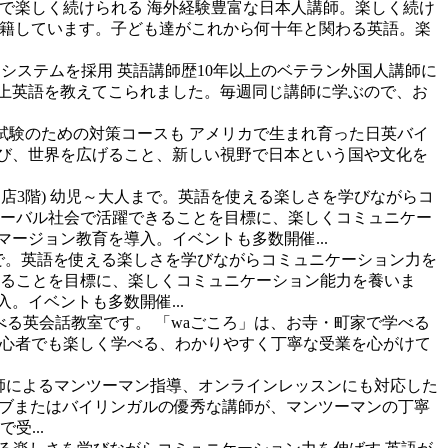
制で楽しく続けられる
海外経験豊富な日本人講師。楽しく続け
が在籍しています。子ども達がこれから何十年と関わる英語。楽
Sシステムを採用
英語講師歴10年以上のベテラン外国人講師に
以上英語を教えてこられました。毎週同じ講師に学ぶので、お
試験のための対策コースも
アメリカで生まれ育った日英バイ
を学び、世界を広げること、新しい視野で日本という国や文化を
店3階)
幼児～大人まで。英語を使える楽しさを学びながらコ
ローバル社会で活躍できることを目標に、楽しくコミュニケー
ージョン教育を導入。イベントも多数開催...
で。英語を使える楽しさを学びながらコミュニケーション力を
きることを目標に、楽しくコミュニケーション能力を養いま
。イベントも多数開催...
べる英会話教室です。
「waごころ」は、お寺・町家で学べる
英語初心者でも楽しく学べる、わかりやすく丁寧な受業を心がけて
師によるマンツーマン指導、オンラインレッスンにも対応した
ティブまたはバイリンガルの優秀な講師が、マンツーマンの丁寧
...