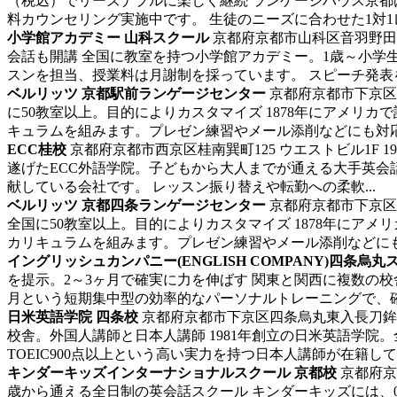
（税込）でリーズナブルに楽しく継続 ランゲージハウス京都
料カウンセリング実施中です。 生徒のニーズに合わせた1対1レ
小学館アカデミー 山科スクール
京都府京都市山科区音羽野田町7
会話も開講 全国に教室を持つ小学館アカデミー。1歳～小
スンを担当、授業料は月謝制を採っています。 スピーチ発表を
ベルリッツ 京都駅前ランゲージセンター
京都府京都市下京区東
に50教室以上。目的によりカスタマイズ 1878年にアメリ
キュラムを組みます。プレゼン練習やメール添削などにも対応し
ECC桂校
京都府京都市西京区桂南巽町125 ウエストビル1F
1
遂げたECC外語学院。子どもから大人までが通える大手英
献している会社です。 レッスン振り替えや転勤への柔軟...
ベルリッツ 京都四条ランゲージセンター
京都府京都市下京区四
全国に50教室以上。目的によりカスタマイズ 1878年にア
カリキュラムを組みます。プレゼン練習やメール添削などにも対
イングリッシュカンパニー(ENGLISH COMPANY)四条烏丸
を提示。2～3ヶ月で確実に力を伸ばす
関東と関西に複数の校
月という短期集中型の効率的なパーソナルトレーニングで、確実
日米英語学院 四条校
京都府京都市下京区四条烏丸東入長刀鉾町
校舎。外国人講師と日本人講師 1981年創立の日米英語学
TOEIC900点以上という高い実力を持つ日本人講師が在籍して
キンダーキッズインターナショナルスクール 京都校
京都府京
歳から通える全日制の英会話スクール キンダーキッズには、