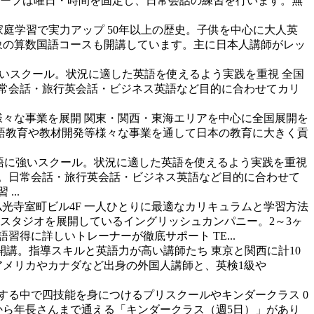
グループは曜日・時間を固定し、日常会話の練習を行います。無
家庭学習で実力アップ
50年以上の歴史。子供を中心に大人英
象の算数国語コースも開講しています。主に日本人講師がレッ
いスクール。状況に適した英語を使えるよう実践を重視
全国
。日常会話・旅行英会話・ビジネス英語など目的に合わせてカリ
様々な事業を展開 関東・関西・東海エリアを中心に全国展開を
語教育や教材開発等様々な事業を通して日本の教育に大きく貢
語に強いスクール。状況に適した英語を使えるよう実践を重視
設置。日常会話・旅行英会話・ビジネス英語など目的に合わせて
..
仏光寺室町ビル4F
一人ひとりに最適なカリキュラムと学習方法
スタジオを展開しているイングリッシュカンパニー。2～3ヶ
得に詳しいトレーナーが徹底サポート TE...
開講。指導スキルと英語力が高い講師たち
東京と関西に計10
アメリカやカナダなど出身の外国人講師と、英検1級や
活する中で四技能を身につけるプリスクールやキンダークラス
0
から年長さんまで通える「キンダークラス（週5日）」があり