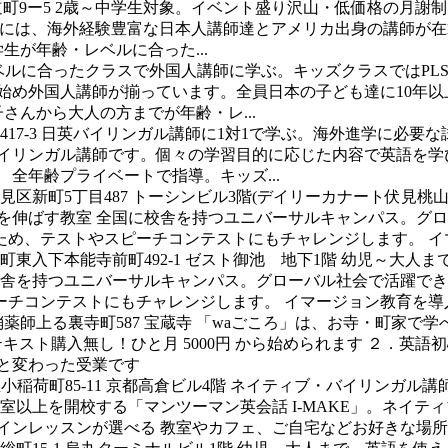
町9ー5
2歳～中学生対象。イベント盛り沢山・低価格の月謝
NNYには、海外経験豊富な日本人講師達とアメリカ出身の講師
生が年齢・レベルに合った...
ベルに合ったクラスで外国人講師に学ぶ。キッズクラスではPL
始め外国人講師が揃っています。全員日本の子ども達に10年
さんから大人の方までが年齢・レ...
7‐3
日英バイリンガル講師に1対1で学ぶ。海外進学に必要な
と英語のバイリンガル講師です。個々の学習目的に応じた内容で英語
全年齢プライベートで指導。キッズ...
区新町5丁目487 トーシンビル3階(デイリーカナート伏見桃山
を伸ばす教室 全国に校舎を持つユニバーサルキャンパス。グ
め、テストやスピーチコンテストにもチャレンジします。 イマ
東入下本能寺前町492-1 ゼスト御池 地下1階
幼児～大人ま
校舎を持つユニバーサルキャンパス。グローバル社会で活躍で
チコンテストにもチャレンジします。 イマージョン教育を導入
薬師上る裏寺町587 宝蔵寺
「waごころ」は、お寺・町家で学
テキスト購入無し！ひと月 5000円 から始められます ２．
と変わった受業です
稲荷町85-11 京都高倉ビル4階
ネイティブ・バイリンガル講
教室以上を開校する「マンツーマン英会話 I-MAKE」。ネイ
ンレッスンが選べる 教室やカフェ、ご自宅などお好きな場所で受