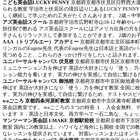
こども英会話LUCKY PENNY
京都府京都市伏見区日野西大道
られる教室 宇治市と伏見区の境目辺りにあるLUCKY PE
しく継続して学ぶための工夫がたくさんあります。 2歳～中学
アズ英会話スクール
京都府宇治市広野町寺山18-12
年齢やレ
担任制で教わる アズ英会話スクールにはアメリカ出身の方を
子さんもリラックスして参加することができます。 2歳のお子
AAA（トリプルエー）アカデミー
京都府京都市左京区福本町41
リンガルのEugene先生 代表のEugene先生は日本語
見つめること、これらのきっかけ作りをしたいと話されます。 
ユニバーサルキャンパス 伏見校
京都府京都市伏見区京都市伏見
ミュニケーション力を伸ばす
英語が大好きになり「使う」力
ション能力を養います。実力の伸びを実感して自信に繋げるた
ユニバーサルキャンパス 御池校
京都府京都市中京区御池通寺町
伸ばす
英語が大好きになり「使う」力を伸ばす教室 全国に
す。実力の伸びを実感して自信に繋げるため、テストやスピー
waごころ 京都四条河原町教室
京都府京都市中京区裏寺町通蛸
英会話教室です。 waごころの３つの特長 １．入会金無料、
います ３．英語と日本文化、両方学べて一石二鳥な、ちょっ
マンツーマン英会話 I-MAKE 京都駅前校
京都府京都市下京区小
教室
国内に20教室以上、ハワイなど海外にも開校 全国で20
なレッスンを提供されています。 対面レッスンまたはオンライ