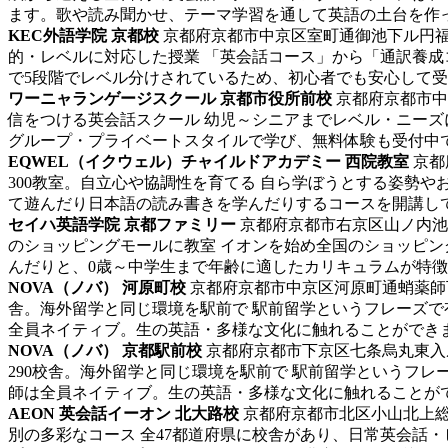
ます。歌や読み聞かせ、テーマ学習を通して英語の土台を作って
KEC外語学院 京都校
京都府京都市中京区室町通御池下ル円福寺
的・レベルに対応した授業 「英会話コース」から「通訳養
で5段階でレベル分けされているため、初心者でも安心して受講で
ワーニャランゲージスクール 京都市役所前校
京都府京都市中京
信をつける英会話スクール
幼児～シニアまでレベル・ニーズ
グループ・プライベートスタイルで学び、無料体験も受付中です
EQWEL（イクウェル）チャイルドアカデミー 西院教室
京都
300教室。自立心や協調性を育てる 自ら学ぼうとする姿勢
て遊んだり日本語の読み書きを学んだりするコースを開講してい
セイハ英語学院 京都ファミリー
京都府京都市右京区山ノ内池
のショッピングモールに教室 イオンを始め全国のショッピ
んだりと、0歳～中学生まで年齢に適したカリキュラムが特徴で
NOVA（ノバ） 河原町校
京都府京都市中京区河原町通蛸薬師下
舎。海外留学と同じ環境を駅前で 駅前留学というフレーズで
全員ネイティブ。生の英語・多様な文化に触れることができます
NOVA（ノバ） 京都駅前校
京都府京都市下京区七条烏丸東入ル
290校舎。海外留学と同じ環境を駅前で 駅前留学というフレ
師は全員ネイティブ。生の英語・多様な文化に触れることができ
AEON 英会話イーオン 北大路校
京都府京都市北区小山北上総町
別の多彩なコース 全47都道府県に校舎があり、日常英会話