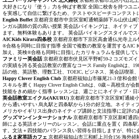
ユニバーサルキャンパス 北大路校
京都府京都市北区小山北上総
大好きになり「使う」力を伸ばす教室 全国に校舎を持つユ
を実感して自信に繋げるため、テストやスピーチコンテストに
English Buffet
京都府京都市中京区室町通蛸薬師下ル山伏山町54
ンガル講師の質の高い授業 英会話バイキングは、ネイティブ
ます。無料体験もあります。 英会話バイキングスタイルでスキ
AICKids Kirara四条校
京都府京都市下京区高倉通仏光寺上ル
®合格を同時に目指す指導 全国で複数の教室を運営するAIC
加え、英検®合格も同時に目指したカリキュラムを提供していま
ファミリー英会話
京都府京都市伏見区平野町59-2 コズモズ
の実績を誇る英会話教室の豊富なコース Family Engli
話の他、英語塾、理数工社、TOEIC, ビジネス、英会話喫茶、
Happy Clover English Club
京都府福知山市篠尾21-3 偕和会館
スキルを磨く Happy Clover English Club
技能をきめ細かく指導 レッスンは、週ごとにネイティブ・日本
英会話教室エイクル(AKURU)
京都府京都市下京区室町通綾小路
から通いやすい
烏丸駅と四条駅から1分の好立地。ネイティ
メリカやイギリス出身のネイティブ講師と文法指導に定評のある
グッズマンインターナショナル
京都府京都市下京区新町通四条
師による英語オンリーのレッスン。会話に重点を置く 四条
す。文法＋四技能のバランス良い習得を目指しますが、特に会話
ふるま家英語カフェ
京都府福知山市三和町上川合156
海外経