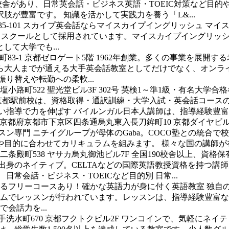
に校舎があり、日常英会話・ビジネス英語・TOEIC対策など目
肢が豊富です。 知識を活かして実践力を養う「L&...
-101
スカイプ英会話ならマイスカイプイングリッシュ
マイ
当スクールとして採用されています。マイスカイプイングリッシ
て大学でも...
3-1 京都ゼロゲート5階
1962年創業。多くの事業を展開す
から大人までが通える大手英会話教室としてだけでなく、オンラ
り替えや転勤への柔軟...
路町522 聖光堂ビル3F 302号
英検1～準1級・有名大学合
 京都駅前校は、資格取得・通訳訓練・大学入試・英会話コース
指導で力を伸ばす バイルンガル日本人講師は、指導経験豊富プ
京都府京都市下京区四条通烏丸東入長刀鉾町10 京都ダイヤビ
スン専門 ニチイグループが母体のGaba。COCO塾との統合
的に合わせてカリキュラムを組みます。 様々な国の講師が在籍
条殿町538 ヤサカ烏丸御池ビル7F
全国190校舎以上、資格
出身のネイティブ。CELTAなどの国際英語教授資格を持つ講
常会話・ビジネス・TOEICなど目的別 日常...
るフリーコースあり！確かな英語力が身に付く英語教室
独自
ラムでレッスンが行われています。レッスンは、指導経験豊富な
会話力を...
洗水町670 京都フクトクビル2F
ワンコインで、気軽にネイテ