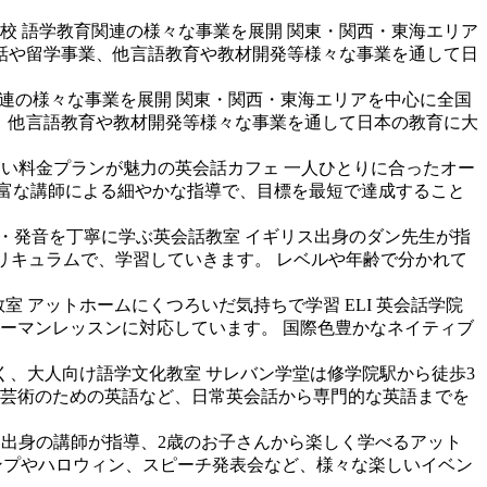
学校
語学教育関連の様々な事業を展開 関東・関西・東海エリア
話や留学事業、他言語教育や教材開発等様々な事業を通して日
連の様々な事業を展開 関東・関西・東海エリアを中心に全国
、他言語教育や教材開発等様々な事業を通して日本の教育に大
すい料金プランが魅力の英会話カフェ
一人ひとりに合ったオー
富な講師による細やかな指導で、目標を最短で達成すること
・発音を丁寧に学ぶ英会話教室
イギリス出身のダン先生が指
わせたカリキュラムで、学習していきます。 レベルや年齢で分かれて
教室
アットホームにくつろいだ気持ちで学習 ELI 英会話学院
ーマンレッスンに対応しています。 国際色豊かなネイティブ
く、大人向け語学文化教室
サレバン学堂は修学院駅から徒歩3
、芸術のための英語など、日常英会話から専門的な英語までを
出身の講師が指導、2歳のお子さんから楽しく学べるアット
ol。キャンプやハロウィン、スピーチ発表会など、様々な楽しいイベン