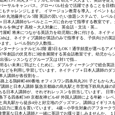
町15-1 烏丸ターミナルビル1階
幼児～大人まで。英語を使え
ニバーサルキャンパス。グローバル社会で活躍できることを目標
もチャレンジします。 イマージョン教育を導入。イベントも多数
0 丸池藤井ビル 5階
英語の習いたい放題システムで、レベル
＋日本人講師がレベルとニーズに合わせて指導する教室です。
ルを伸ばす 高校～大人対象に、英会話・文法・英...
竹屋町
将来につながる英語力を幼児期に身に付ける、ネイティ
 Kidsは、ネイティブ講師が英語のみで指導する、子供向け
す。 レベル別の少人数指...
インターナショナルビル2階
週5日もOK！通学頻度が選べるア
shは、1987年創設の伏見市に3校舎展開する英会話教室です。幼
出張レッスンなどグループ又は1対1で指...
明るい未来に羽ばたくために、ダブルティーチングで総合英語
は、0歳～高校生が会館などを利用し学習しています。ネイティブ＋日本人
人講師が各役割を...
上る鶏鉾町480番地 オフィスワン四条烏丸201
子どもから大
ブ講師と日本人講師 阪急京都線の烏丸駅と市営地下鉄烏丸線の
日本人講師が、それぞれレッスンを担当しています。 日常会話・
下る四条町349 京都友禅ビル4F
外国人講師による年齢・レベ
駅と烏丸駅から徒歩4分と好立地のグッズマン。講師はイギリス
力に重点を置いています。 4歳～小学生対象のアフタークラス
験豊富な日本人講師と一緒に英語でお喋り楽しみませんか。
１