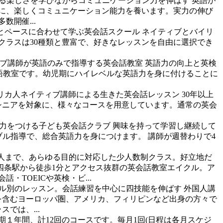
る楽しさを学びながらコミュニケーション力を伸ばす
英語が
に、楽しくコミュニケーション能力を養います。実力の伸び
開催...
とペースに合わせて学ぶ英会話スクール
ネイティブとバイリ
クラスは30種類と豊富で、好きなレッスンを自由に選択でき
ブ講師が英語のみで指導する英会話教室
英語力の向上と英検
の英語教室です。幼児期にハイレベルな英語力を身に付けることに
メリカ人ネイティブ講師による生きた英会話レッスン
30年以上
児からシニアを対象に、様々なコースを用意しています。通常の英会
力をつける子ども英会話クラブ
興味を持って学習し継続して
講師のダブル指導で、総合英語力を身につけます。 講師が週替わりで4
人まで、あらゆる目的に対応した少人数制クラス。好立地だ
四条駅から徒歩1分とアクセス抜群の英会話教室エイクル。ア
TOEICや英検・ビ...
ル別のレッスン。会話練習を中心に四技能を伸ばす
外国人講
を含むヨーロッパ圏、アメリカ、フィリピンなど出身の方々で
では、...
期１年間、計12回のコースです。毎月1回(日程は各月スケジ