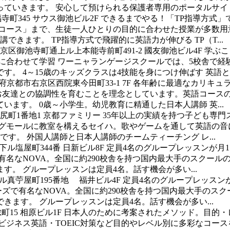
いきます。 安心して預けられる保護者専用のポータルサイト 安
町345 サウス御池ビル2F
できるまでやる！「TP指導方式」
成コース」まで、生徒一人ひとりの目的に合わせた授業が多数用
きます。 TP指導方式で飛躍的に英語力が伸びる TP（T...
区御池寺町通上ル上本能寺前町491-2 國友御池ビル4F
学ぶこ
に合わせて学習 ワーニャランゲージスクールでは、5校舎で経
。 4～15歳のキッズクラスは4技能を身につけ伸ばす 英語と発
府京都市右京区西院東今田町33-1 7F
各年齢に最適なカリキュ
やお友達との協調性を育むことを理念としています。英語コース
ます。 0歳～小学生。幼児教育に精通した日本人講師 英...
尻町1番地1 京都ファミリー
35年以上の実績を持つ子ども専
ングモールに教室を構えるセイハ。歌やゲームを通して英語の音
す。 外国人講師と日本人講師のチームティーチング レ...
ル塩屋町344番 日新ビル8F
定員4名のグループレッスンが月1
有名なNOVA。全国に約290校舎を持つ国内最大手のスクール
。 グループレッスンは定員4名。話す機会が多い...
真苧屋町195番地 福井ビル4F
定員4名のグループレッスンが
ーズで有名なNOVA。全国に約290校舎を持つ国内最大手のス
ます。 グループレッスンは定員4名。話す機会が多い...
15 相原ビル1F
日本人のために考案されたメソッド。目的・
・ビジネス英語・TOEIC対策など目的やレベル別に多彩なコー